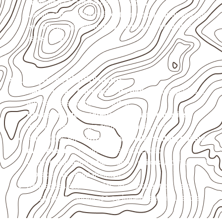
acumulada e apoios desnivelados.
Valide com o responsável técnico qualquer uso que
envolva carga, exposição intensa ou requisitos
específicos.
Aplicações relacionadas
Marcenaria e fabricação de móveis
destinados a
ambientes sujeitos à umidade.
Revestimentos, paredes, pisos e divisórias
,
quando compatíveis com a ficha técnica.
Aplicações em
carrocerias, implementos, trailers e
motorhomes
, conforme especificação.
Uso industrial em embalagens, caixas, montagem e
proteção de equipamentos.
Aplicações relacionadas ao setor náutico, sem
presumir uso submerso ou impermeabilidade total.