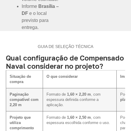
Informe
Brasília –
DF
e o local
previsto para
entrega.
GUIA DE SELEÇÃO TÉCNICA
Qual configuração de Compensado
Naval considerar no projeto?
Situação de
O que considerar
Impac
compra
Paginação
Formato de
1,60 × 2,20 m
, com
Pode f
compatível com
espessura definida conforme a
plano
2,20 m
aplicação.
Projeto que
Formato de
1,60 × 2,50 m
, com
Pode 
utiliza
espessura escolhida conforme o uso.
chapa
comprimento
para 