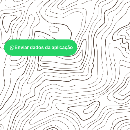
de Brasília?
O
Compensado Naval
pode ser considerado em projetos
de
marcenaria, indústria, transporte e revestimento
sujeitos à umidade. A escolha deve considerar a aplicação,
a espessura, o acabamento e as características
documentadas do painel.
Enviar dados da aplicação
Cuidados antes e depois da aplicação
Escolha a medida considerando aplicação, apoios,
montagem e especificação técnica.
Planeje o corte conforme os formatos
1,60 × 2,20 m e
1,60 × 2,50 m
, sujeitos à disponibilidade.
Proteja cortes, furos e extremidades com a
selagem
indicada para o projeto
.
Evite contato direto com o solo, chuva, umidade