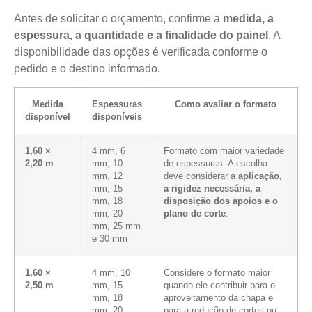
Antes de solicitar o orçamento, confirme a
medida, a
espessura, a quantidade e a finalidade do painel
. A
disponibilidade das opções é verificada conforme o
pedido e o destino informado.
Medida
Espessuras
Como avaliar o formato
disponível
disponíveis
1,60 ×
4 mm, 6
Formato com maior variedade
2,20 m
mm, 10
de espessuras. A escolha
mm, 12
deve considerar a
aplicação,
mm, 15
a rigidez necessária, a
mm, 18
disposição dos apoios e o
mm, 20
plano de corte
.
mm, 25 mm
e 30 mm
1,60 ×
4 mm, 10
Considere o formato maior
2,50 m
mm, 15
quando ele contribuir para o
mm, 18
aproveitamento da chapa e
mm, 20
para a redução de cortes ou