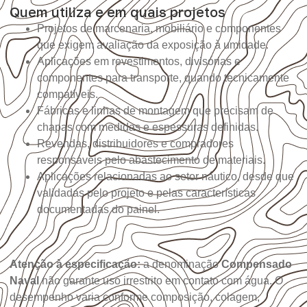
Quem utiliza e em quais projetos
Projetos de marcenaria, mobiliário e componentes
que exigem avaliação da exposição à umidade.
Aplicações em revestimentos, divisórias e
componentes para transporte, quando tecnicamente
compatíveis.
Fábricas e linhas de montagem que precisam de
chapas com medidas e espessuras definidas.
Revendas, distribuidores e compradores
responsáveis pelo abastecimento de materiais.
Aplicações relacionadas ao setor náutico, desde que
validadas pelo projeto e pelas características
documentadas do painel.
Atenção à especificação:
a denominação
Compensado
Naval
não garante uso irrestrito em contato com água. O
desempenho varia conforme composição, colagem,