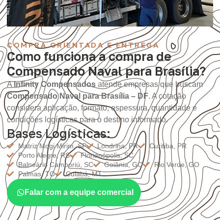
COMPRA ORIENTADA E ENTREGA
Como funciona a compra de
Compensado Naval para Brasília?
A
Infinity Compensados
atende empresas que buscam
Compensado Naval para Brasília – DF
. A cotação
considera aplicação, formato, espessura, quantidade e
condições logísticas para o destino informado.
Bases Logísticas:
Matriz Mogi Mirim, SP
Londrina, PR
Curitiba, PR
Porto Alegre, RS
Florianópolis, SC
Balneário Camboriú, SC
Goiânia, GO
Rio Verde, GO
Palmas, TO
Cuiabá, MT
Falar com a equipe comercial