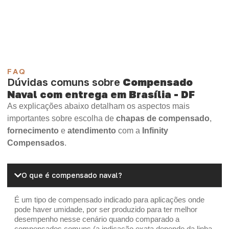
Madeirite Resinado Cola Branca
OSB Tapume
OSB Home Plus
OSB Induplac
FAQ
Dúvidas comuns sobre
Compensado
Naval com entrega em Brasília - DF
As explicações abaixo detalham os aspectos mais
importantes sobre escolha de
chapas de compensado
,
fornecimento
e
atendimento
com a
Infinity
Compensados
.
O que é compensado naval?
É um tipo de compensado indicado para aplicações onde
pode haver umidade, por ser produzido para ter melhor
desempenho nesse cenário quando comparado a
compensados comuns (a indicação exata depende da linha