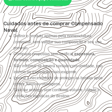
Cuidados antes de comprar Compensado
Naval
Definir o produto apenas pela nomenclatura
comercial, sem validar sua composição e seu uso
previsto.
Comparar propostas sem verificar
espessura,
formato, composição e quantidade
.
Não informar se haverá contato com umidade, uso
interno ou exposição mais exigente.
Ignorar a necessidade de proteger as bordas após
cortes, furos ou usinagens.
Solicitar entrega sem confirmar volume, cidade e
condições logísticas do destino.