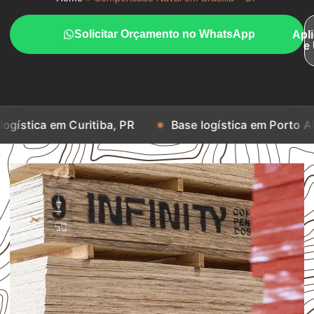
Solicitar Orçamento no WhatsApp
Apl
e
 Curitiba, PR
Base logística em Porto Alegre, RS