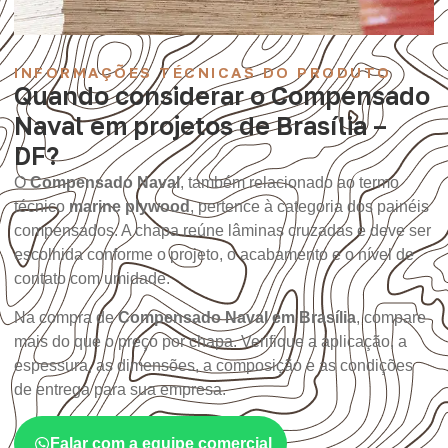
INFORMAÇÕES TÉCNICAS DO PRODUTO
Quando considerar o Compensado
Naval em projetos de Brasília –
DF?
O
Compensado Naval
, também relacionado ao termo
técnico
marine plywood
, pertence à categoria dos painéis
compensados. A chapa reúne lâminas cruzadas e deve ser
escolhida conforme o projeto, o acabamento e o nível de
contato com umidade.
Na compra de
Compensado Naval em Brasília
, compare
mais do que o preço por chapa. Verifique a aplicação, a
espessura, as dimensões, a composição e as condições
de entrega para sua empresa.
Falar com a equipe comercial