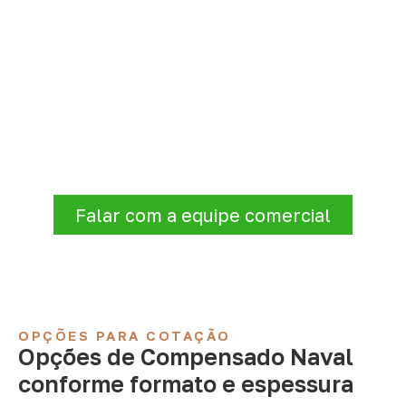
Consulte Compensado Naval
para Brasília – DF
Consulte opções de
Compensado Naval
conforme a finalidade do projeto. Nossa
equipe comercial ajuda a organizar medidas,
volume e condições de atendimento para
sua região.
Falar com a equipe comercial
OPÇÕES PARA COTAÇÃO
Opções de Compensado Naval
conforme formato e espessura