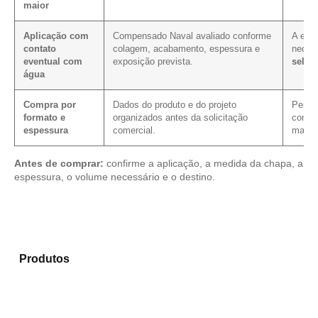
maior
Aplicação com
Compensado Naval avaliado conforme
A expo
contato
colagem, acabamento, espessura e
neces
eventual com
exposição prevista.
selag
água
Compra por
Dados do produto e do projeto
Permit
formato e
organizados antes da solicitação
condiç
espessura
comercial.
mais c
Antes de comprar:
confirme a aplicação, a medida da chapa, a
espessura, o volume necessário e o destino.
Analise os modelos disponíveis em nosso portfólio de
Produtos
e encontre o produto mais adequado para
sua necessidade.
Compensado Plastificado
Plastificado 2 Processos
Compensado Plywood
Madeirite Resinado Fenólico