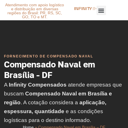
Atendimento com apoio logístico
e distribuição em diversas
regiões do Brasil: PR, RS, SC,
GO, TO e MT.
FORNECIMENTO DE COMPENSADO NAVAL
Compensado Naval em
Brasília - DF
A
Infinity Compensados
atende empresas que
buscam
Compensado Naval em Brasília e
região
. A cotação considera a
aplicação,
espessura, quantidade
e as condições
logísticas para o destino informado.
Home
»
Compensado Naval em Brasília – DF