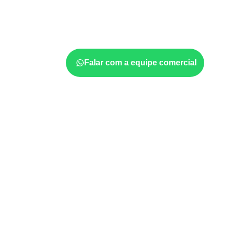
Em aplicações profissionais, o
Compensado
projeto exige atenção à
colagem, à exposiç
estabilidade dimensional
. A adequação dev
ficha técnica e as condições de uso.
Falar com a equipe comercial
Usos profissionais do Co
Marcenaria e fabricação de móveis
d
sujeitos à umidade.
Revestimentos, paredes, pisos e div