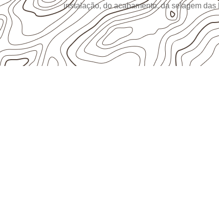
instalação, do acabamento, da selagem das
UTILIZAÇÃO E CUIDADOS DO P
Onde utilizar Com
Naval em projetos
Maria – PE?