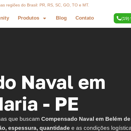
sas regiões do Brasil: PR, RS, SC, GO, TO e MT.
inity
Produtos
Blog
Contato
(19)
o Naval em
aria - PE
sas que buscam
Compensado Naval em Belém de
ão, espessura, quantidade
e as condições logístic