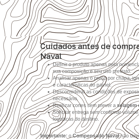
Cuidados antes de compr
Naval
Definir o produto apenas pela nomencla
sua composição e seu uso previsto.
Analisar apenas o preço por chapa, i
e características do painel.
Desconsiderar as condições de expos
necessário.
Realizar cortes sem prever a
selagem 
Solicitar entrega sem confirmar volume
logísticas do destino.
Importante:
o
Compensado Naval
não deve