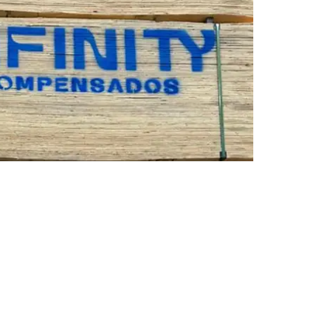
s e depois da aplicação
considerando aplicação, apoios, montagem e
ca.
nforme os formatos
1,60 × 2,20 m e 1,60 × 2,50 m
,