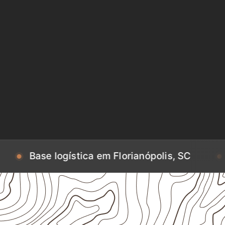
ogística em Florianópolis, SC
Base logíst