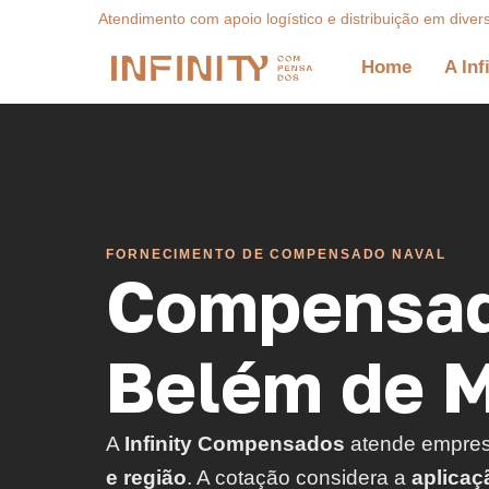
Atendimento com apoio logístico e distribuição em diver
Home
A Inf
FORNECIMENTO DE COMPENSADO NAVAL
Compensad
Belém de M
A
Infinity Compensados
atende empre
e região
. A cotação considera a
aplicaç