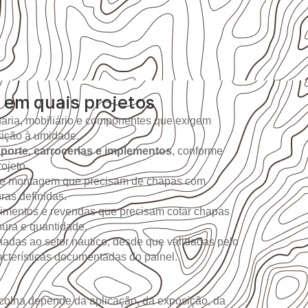
 em quais projetos
aria, mobiliário e componentes que exigem
sição à umidade.
sporte, carrocerias e implementos
, conforme
ojeto.
 de montagem que precisam de chapas com
as definidas.
imentos e revendas que precisam cotar chapas
sura e quantidade.
nadas ao setor náutico, desde que validadas pelo
racterísticas documentadas do painel.
colha depende da aplicação, da exposição, da