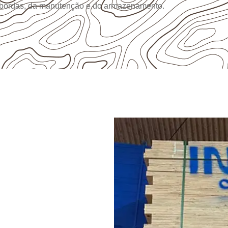
 bordas, da manutenção e do armazenamento.
RODUTO
pensado
 de Belém de