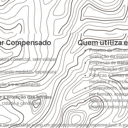
ar Compensado
Quem utiliza e
Projetos de marcen
avaliação da expo
tura comercial, sem validar
Empresas de
tran
especificação do pr
gnorando medidas, espessura
Fábricas e linhas
medidas e espessur
ição e o acabamento
Compradores, supr
por formato, espes
e a proteção das bordas
.
Aplicações relacio
, cidade e condições
projeto e pelas ca
 ser entendido como um produto totalmente impermeável. A es