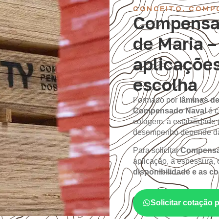
CONCEITO, COMP
Compensa
de Maria 
aplicações
escolha
Formado por
lâminas de
Compensado Naval
é c
colagem, à estabilidade 
desempenho depende da 
Para solicitar
Compensad
aplicação, a espessura, o
disponibilidade e as c
Solicitar cotação 