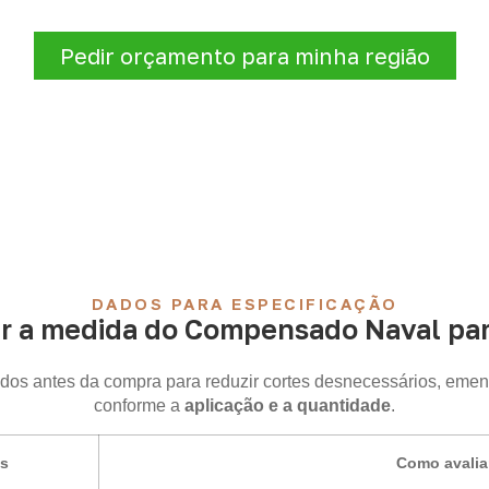
logísticas para sua demanda.
Pedir orçamento para minha região
DADOS PARA ESPECIFICAÇÃO
r a medida do Compensado Naval para
idos antes da compra para reduzir cortes desnecessários, emen
conforme a
aplicação e a quantidade
.
is
Como avalia