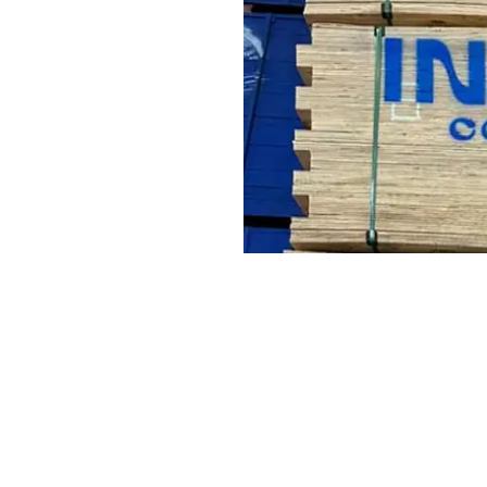
 Naval
é utilizado quando o
ão à umidade e à
e ser confirmada conforme a
mpensado Naval
Cuidados ante
estinados a ambientes
Escolha a medida 
especificação técni
isórias
, quando compatíveis
Planeje o corte co