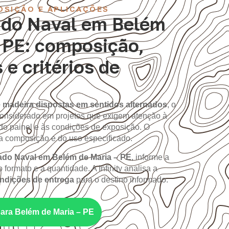
OSIÇÃO E APLICAÇÕES
do Naval em Belém
– PE: composição,
 e critérios de
 madeira dispostas em sentidos alternados
, o
onsiderado em projetos que exigem atenção à
do painel e às condições de exposição. O
composição e do uso especificado.
o Naval em Belém de Maria – PE
, informe a
 formato e a quantidade. A Infinity analisa a
ondições de entrega
para o destino informado.
para Belém de Maria – PE