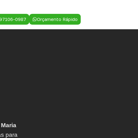
 97106-0987
Orçamento Rápido
 Maria
as para