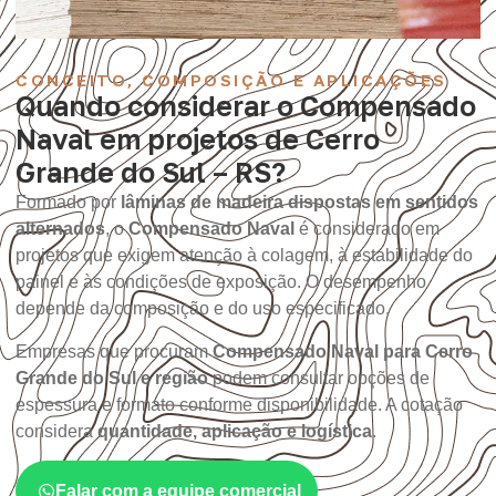
CONCEITO, COMPOSIÇÃO E APLICAÇÕES
Quando considerar o Compensado
Naval em projetos de Cerro
Grande do Sul – RS?
Formado por
lâminas de madeira dispostas em sentidos
alternados
, o
Compensado Naval
é considerado em
projetos que exigem atenção à colagem, à estabilidade do
painel e às condições de exposição. O desempenho
depende da composição e do uso especificado.
Empresas que procuram
Compensado Naval para Cerro
Grande do Sul e região
podem consultar opções de
espessura e formato conforme disponibilidade. A cotação
considera
quantidade, aplicação e logística
.
Falar com a equipe comercial