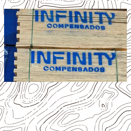
ESCOLHA CONFORME A APLICAÇÃO
Onde utilizar Compensado Naval
em projetos de Cerro Grande do
Sul – RS?
O
Compensado Naval
pode ser considerado em projetos