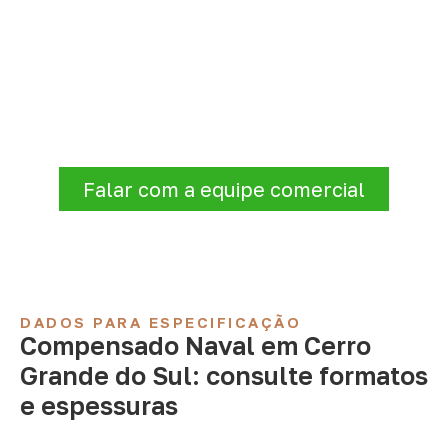
Organize sua cotação de
Compensado Naval
A Infinity atende empresas que precisam de
Compensado Naval para marcenaria,
indústria, transporte e revestimentos
.
Disponibilidade, prazo e entrega são
confirmados após a análise da solicitação.
Falar com a equipe comercial
DADOS PARA ESPECIFICAÇÃO
Compensado Naval em Cerro
Grande do Sul: consulte formatos
e espessuras