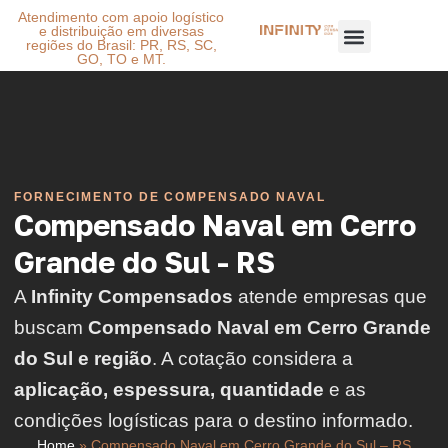
Atendimento com apoio logístico
e distribuição em diversas
regiões do Brasil: PR, RS, SC,
GO, TO e MT.
FORNECIMENTO DE COMPENSADO NAVAL
Compensado Naval em Cerro
Grande do Sul - RS
A
Infinity Compensados
atende empresas que
buscam
Compensado Naval em Cerro Grande
do Sul e região
. A cotação considera a
aplicação, espessura, quantidade
e as
condições logísticas para o destino informado.
Home
»
Compensado Naval em Cerro Grande do Sul – RS