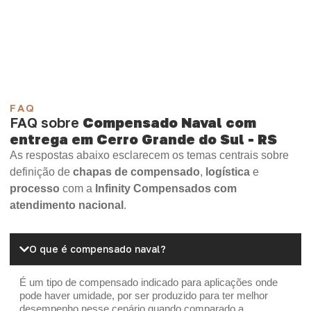
Compensado Plywood
Madeirite Resinado Fenólico
Madeirite Resinado Cola Branca
OSB Tapume
OSB Home Plus
OSB Induplac
FAQ
FAQ sobre
Compensado Naval com
entrega em Cerro Grande do Sul - RS
As respostas abaixo esclarecem os temas centrais sobre
definição de
chapas de compensado
,
logística
e
processo
com a
Infinity Compensados com
atendimento nacional
.
O que é compensado naval?
É um tipo de compensado indicado para aplicações onde
pode haver umidade, por ser produzido para ter melhor
desempenho nesse cenário quando comparado a