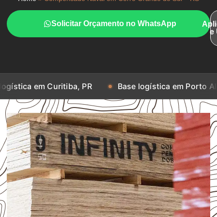
Solicitar Orçamento no WhatsApp
Apl
e
Curitiba, PR
Base logística em Porto Alegre, RS