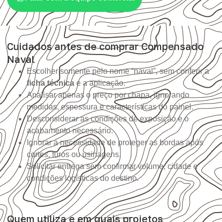
Cuidados antes de comprar Compensado
Naval
Escolher somente pelo nome “naval”, sem conferir a
ficha técnica
e a aplicação.
Analisar apenas o preço por chapa, ignorando
medidas, espessura e características do painel.
Desconsiderar as condições de exposição e o
acabamento necessário.
Ignorar a necessidade de proteger as bordas após
cortes, furos ou usinagens.
Solicitar entrega sem confirmar volume, cidade e
condições logísticas do destino.
Quem utiliza e em quais projetos