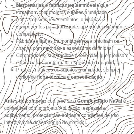
Marcenarias e fabricantes de móveis
que
trabalham com projetos sujeitos à umidade.
Aplicações em revestimentos, divisórias e
componentes para transporte, quando tecnicamente
compatíveis.
Fábricas e linhas de montagem que precisam de
chapas com medidas e espessuras definidas.
Compradores, suprimentos e revendas que precisam
cotar chapas por formato, espessura e quantidade.
Projetos náuticos ou sujeitos à umidade, sempre
conforme
ficha técnica e especificação
.
Antes de comprar:
confirme se o
Compensado Naval
é
compatível com o projeto. Aplicação, espessura,
acabamento, proteção das bordas e condições de uso
interferem no desempenho do material.