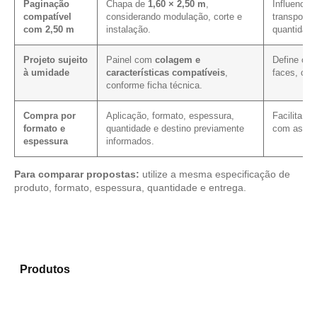
Paginação
Chapa de
1,60 × 2,50 m
,
Influencia 
compatível
considerando modulação, corte e
transporte
com 2,50 m
instalação.
quantidade
Projeto sujeito
Painel com
colagem e
Define os 
à umidade
características compatíveis
,
faces, cor
conforme ficha técnica.
Compra por
Aplicação, formato, espessura,
Facilita a
formato e
quantidade e destino previamente
com as me
espessura
informados.
Para comparar propostas:
utilize a mesma especificação de
produto, formato, espessura, quantidade e entrega.
Analise os modelos disponíveis em nosso mix de
Produtos
e encontre o material mais adequado para
sua demanda.
Compensado Plastificado
Plastificado 2 Processos