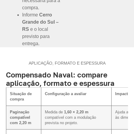
necessária para a
compra.
Informe
Cerro
Grande do Sul –
RS
e o local
previsto para
entrega.
APLICAÇÃO, FORMATO E ESPESSURA
Compensado Naval: compare
aplicação, formato e espessura
Situação de
Configuração a avaliar
Impacto n
compra
Paginação
Medida de
1,60 × 2,20 m
Ajuda a al
compatível
compatível com a modulação
às dimensõ
com 2,20 m
prevista no projeto.