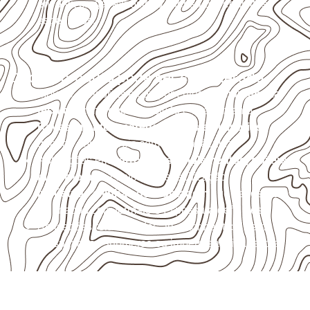
envolva carga, exposição intensa ou requisitos
específicos.
Onde o produto pode ser considerado
Móveis, divisórias e componentes de
marcenaria
técnica
, conforme exposição e acabamento.
Revestimentos, paredes, pisos e divisórias
,
quando compatíveis com a ficha técnica.
Aplicações em
carrocerias, implementos, trailers e
motorhomes
, conforme especificação.
Indústrias e linhas de montagem
que necessitam
de chapas com formato e espessura definidos.
Aplicações relacionadas ao setor náutico, sem
presumir uso submerso ou impermeabilidade total.