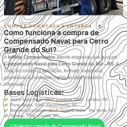
COMPRA ORIENTADA E ENTREGA
Como funciona a compra de
Compensado Naval para Cerro
Grande do Sul?
A
Infinity Compensados
atende empresas que buscam
Compensado Naval para Cerro Grande do Sul – RS
. A
cotação considera aplicação, formato, espessura,
quantidade e condições logísticas para o destino
informado.
Bases Logísticas:
Matriz Mogi Mirim, SP
Londrina, PR
Curitiba, PR
Porto Alegre, RS
Florianópolis, SC
Balneário Camboriú, SC
Goiânia, GO
Rio Verde, GO
Palmas, TO
Cuiabá, MT
Solicitar cotação de Compensado Naval