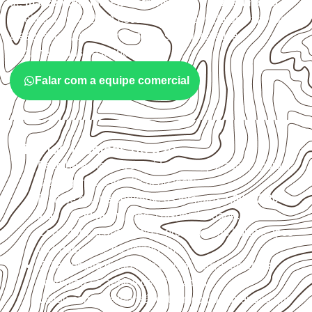
de
marcenaria, indústria, transporte e revestimento
sujeitos à umidade. A escolha deve considerar a aplicação,
a espessura, o acabamento e as características
documentadas do painel.
Falar com a equipe comercial
Critérios técnicos de uso
Escolha a medida considerando aplicação, apoios,
montagem e especificação técnica.
Planeje o corte conforme os formatos
1,60 × 2,20 m e
1,60 × 2,50 m
, sujeitos à disponibilidade.
Considere acabamento e proteção das bordas após
qualquer corte ou usinagem.
Evite contato direto com o solo, chuva, umidade
acumulada e apoios desnivelados.
Valide com o responsável técnico qualquer uso que