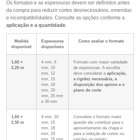
Os formatos e as espessuras devem ser definidos antes
da compra para reduzir cortes desnecessários, emendas
e incompatibilidades. Consulte as opções conforme a
aplicação e a quantidade
.
Medida
Espessuras
Como avaliar o formato
disponível
disponíveis
1,60 ×
4 mm, 6
Formato com maior variedade
2,20 m
mm, 10
de espessuras. A escolha
mm, 12
deve considerar a
aplicação,
mm, 15
a rigidez necessária, a
mm, 18
disposição dos apoios e o
mm, 20
plano de corte
.
mm, 25 mm
e 30 mm
1,60 ×
4 mm, 10
Considere o formato maior
2,50 m
mm, 15
quando ele contribuir para o
mm, 18
aproveitamento da chapa e
mm, 20
para a redução de cortes ou
mm, 25 mm
junções no projeto.