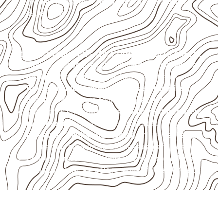
envolva carga, exposição intensa ou requisitos
específicos.
Usos profissionais do Compensado Naval
Móveis, divisórias e componentes de
marcenaria
técnica
, conforme exposição e acabamento.
Revestimentos, paredes, pisos e divisórias
,
quando compatíveis com a ficha técnica.
Aplicações em
carrocerias, implementos, trailers e
motorhomes
, conforme especificação.
Indústrias e linhas de montagem
que necessitam
de chapas com formato e espessura definidos.
Projetos náuticos específicos, desde que validados
pela ficha técnica e pelo responsável pelo projeto.