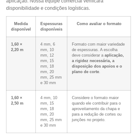
aplicação. Nossa equipe comercial verificará
disponibilidade e condições logísticas.
Medida
Espessuras
Como avaliar o formato
disponível
disponíveis
1,60 ×
4 mm, 6
Formato com maior variedade
2,20 m
mm, 10
de espessuras. A escolha
mm, 12
deve considerar a
aplicação,
mm, 15
a rigidez necessária, a
mm, 18
disposição dos apoios e o
mm, 20
plano de corte
.
mm, 25 mm
e 30 mm
1,60 ×
4 mm, 10
Considere o formato maior
2,50 m
mm, 15
quando ele contribuir para o
mm, 18
aproveitamento da chapa e
mm, 20
para a redução de cortes ou
mm, 25 mm
junções no projeto.
e 30 mm