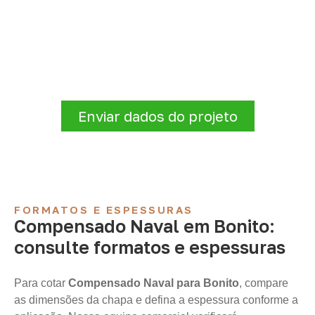
Organize sua cotação de
Compensado Naval
Para solicitar
Compensado Naval em
Bonito – PA
, envie os dados do projeto. A
cotação será analisada conforme produto,
quantidade e destino.
Enviar dados do projeto
FORMATOS E ESPESSURAS
Compensado Naval em Bonito:
consulte formatos e espessuras
Para cotar
Compensado Naval para Bonito
, compare
as dimensões da chapa e defina a espessura conforme a