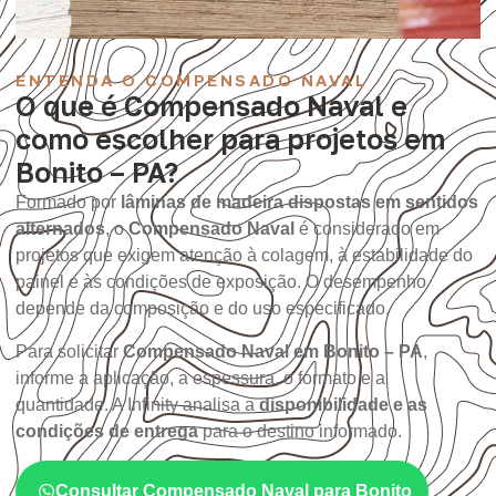
ENTENDA O COMPENSADO NAVAL
O que é Compensado Naval e
como escolher para projetos em
Bonito – PA?
Formado por
lâminas de madeira dispostas em sentidos
alternados
, o
Compensado Naval
é considerado em
projetos que exigem atenção à colagem, à estabilidade do
painel e às condições de exposição. O desempenho
depende da composição e do uso especificado.
Para solicitar
Compensado Naval em Bonito – PA
,
informe a aplicação, a espessura, o formato e a
quantidade. A Infinity analisa a
disponibilidade e as
condições de entrega
para o destino informado.
Consultar Compensado Naval para Bonito