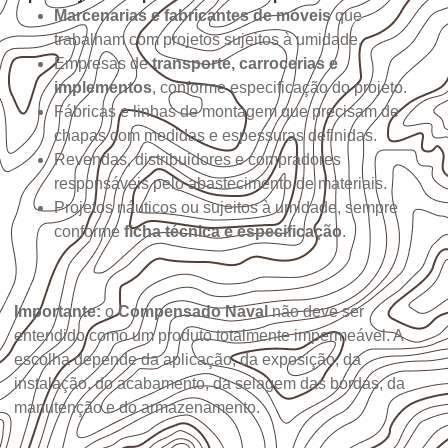
Marcenarias e fabricantes de móveis
que
trabalham com projetos sujeitos à umidade.
Empresas de
transporte, carrocerias e
implementos
, conforme especificação do projeto.
Fábricas e linhas de montagem que precisam de
chapas com medidas e espessuras definidas.
Revendas, distribuidores e compradores
responsáveis pelo abastecimento de materiais.
Projetos náuticos ou sujeitos à umidade, sempre
conforme
ficha técnica e especificação
.
Importante:
o
Compensado Naval
não deve ser
entendido como um produto totalmente impermeável. A
escolha depende da aplicação, da exposição, da
instalação, do acabamento, da selagem das bordas, da
manutenção e do armazenamento.