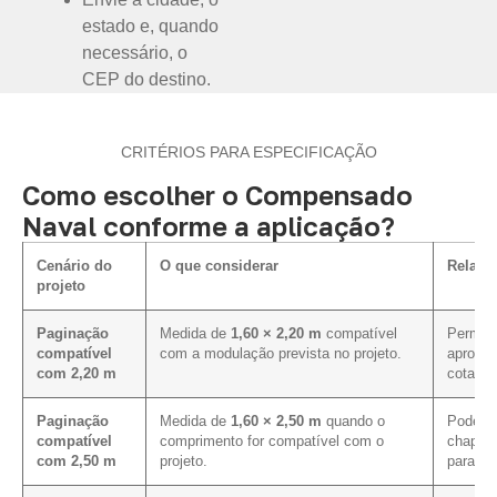
estado e, quando
necessário, o
CEP do destino.
CRITÉRIOS PARA ESPECIFICAÇÃO
Como escolher o Compensado
Naval conforme a aplicação?
Cenário do
O que considerar
Relaçã
projeto
Paginação
Medida de
1,60 × 2,20 m
compatível
Permite
compatível
com a modulação prevista no projeto.
aprovei
com 2,20 m
cotação
Paginação
Medida de
1,60 × 2,50 m
quando o
Pode me
compatível
comprimento for compatível com o
chapa e
com 2,50 m
projeto.
para es