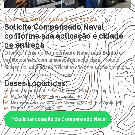
COMPRA ORIENTADA E ENTREGA
Solicite Compensado Naval
conforme sua aplicação e cidade
de entrega
O fornecimento de
Compensado Naval para Bonito e
região
começa com uma especificação clara. Produto,
espessura, quantidade e destino são analisados antes da
confirmação comercial e logística.
Bases Logísticas:
Matriz Mogi Mirim, SP
Londrina, PR
Curitiba, PR
Porto Alegre, RS
Florianópolis, SC
Balneário Camboriú, SC
Goiânia, GO
Rio Verde, GO
Palmas, TO
Cuiabá, MT
Solicitar cotação de Compensado Naval