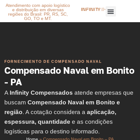
Atendimento com apoio logístico
e distribuição em diversas
regiões do Brasil: PR, RS, SC,
GO, TO e MT.
FORNECIMENTO DE COMPENSADO NAVAL
Compensado Naval em Bonito
- PA
A
Infinity Compensados
atende empresas que
buscam
Compensado Naval em Bonito e
região
. A cotação considera a
aplicação,
espessura, quantidade
e as condições
logísticas para o destino informado.
Home
»
Compensado Naval em Bonito – PA