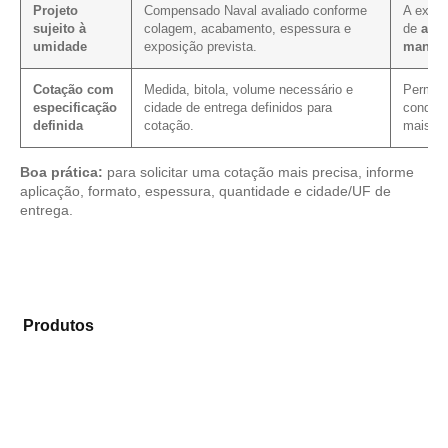
Projeto
Compensado Naval avaliado conforme
A expos
sujeito à
colagem, acabamento, espessura e
de
aca
umidade
exposição prevista.
manut
Cotação com
Medida, bitola, volume necessário e
Permite 
especificação
cidade de entrega definidos para
condiçã
definida
cotação.
mais cl
Boa prática:
para solicitar uma cotação mais precisa, informe
aplicação, formato, espessura, quantidade e cidade/UF de
entrega.
Explore os modelos disponíveis em nosso portfólio de
Produtos
e selecione o tipo de chapa mais adequado
para sua necessidade.
Compensado Plastificado
Plastificado 2 Processos
Compensado Plywood
Madeirite Resinado Fenólico
Madeirite Resinado Cola Branca
OSB Tapume
OSB Home Plus
OSB Induplac