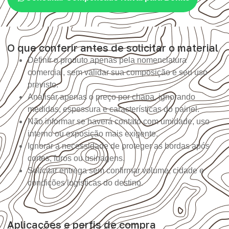
O que conferir antes de solicitar o material
Definir o produto apenas pela nomenclatura
comercial, sem validar sua composição e seu uso
previsto.
Analisar apenas o preço por chapa, ignorando
medidas, espessura e características do painel.
Não informar se haverá contato com umidade, uso
interno ou exposição mais exigente.
Ignorar a necessidade de proteger as bordas após
cortes, furos ou usinagens.
Solicitar entrega sem confirmar volume, cidade e
condições logísticas do destino.
Aplicações e perfis de compra