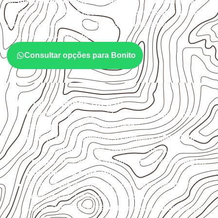
de
marcenaria, indústria, transporte e revestimento
sujeitos à umidade. A escolha deve considerar a aplicação,
a espessura, o acabamento e as características
documentadas do painel.
Consultar opções para Bonito
Critérios técnicos de uso
Escolha a medida considerando aplicação, apoios,
montagem e especificação técnica.
Planeje o corte conforme os formatos
1,60 × 2,20 m e
1,60 × 2,50 m
, sujeitos à disponibilidade.
Proteja cortes, furos e extremidades com a
selagem
indicada para o projeto
.
Evite contato direto com o solo, chuva, umidade
acumulada e apoios desnivelados.
Valide com o responsável técnico qualquer uso que