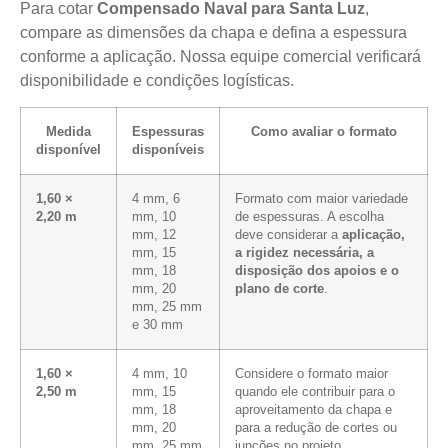
Para cotar
Compensado Naval para Santa Luz
,
compare as dimensões da chapa e defina a espessura
conforme a aplicação. Nossa equipe comercial verificará
disponibilidade e condições logísticas.
Medida
Espessuras
Como avaliar o formato
disponível
disponíveis
1,60 ×
4 mm, 6
Formato com maior variedade
2,20 m
mm, 10
de espessuras. A escolha
mm, 12
deve considerar a
aplicação,
mm, 15
a rigidez necessária, a
mm, 18
disposição dos apoios e o
mm, 20
plano de corte
.
mm, 25 mm
e 30 mm
1,60 ×
4 mm, 10
Considere o formato maior
2,50 m
mm, 15
quando ele contribuir para o
mm, 18
aproveitamento da chapa e
mm, 20
para a redução de cortes ou
mm, 25 mm
junções no projeto.