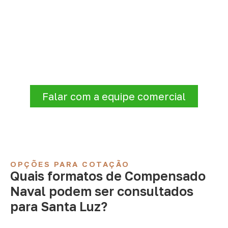
Precisa de Compensado Naval
para sua empresa?
Para solicitar
Compensado Naval em
Santa Luz – PI
, envie os dados do projeto.
A cotação será analisada conforme
produto, quantidade e destino.
Falar com a equipe comercial
OPÇÕES PARA COTAÇÃO
Quais formatos de Compensado
Naval podem ser consultados
para Santa Luz?