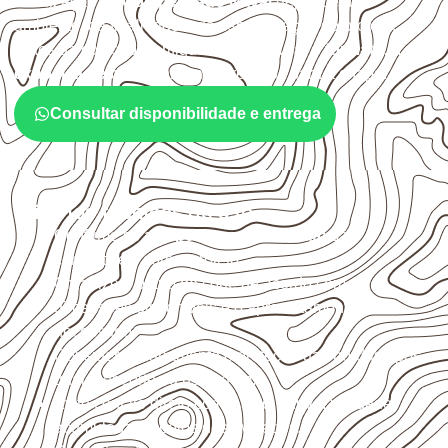
A utilização do
Compensado Naval
depende do
ambiente, da finalidade e da especificação do projeto.
Antes da cotação, verifique a
espessura, o formato, a
exposição e o acabamento
previstos para a chapa.
Consultar disponibilidade e entrega
Critérios técnicos de uso
Confirme se a
espessura e o formato
são
compatíveis com o projeto.
Organize o plano de corte de acordo com as
dimensões disponíveis e o aproveitamento
necessário.
Considere acabamento e proteção das bordas após
qualquer corte ou usinagem.
Evite contato direto com o solo, chuva, umidade
acumulada e apoios desnivelados.