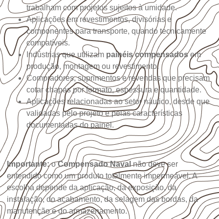
trabalham com projetos sujeitos à umidade.
Aplicações em revestimentos, divisórias e
componentes para transporte, quando tecnicamente
compatíveis.
Indústrias que utilizam
painéis compensados
em
produção, montagem ou revestimento.
Compradores, suprimentos e revendas que precisam
cotar chapas por formato, espessura e quantidade.
Aplicações relacionadas ao setor náutico, desde que
validadas pelo projeto e pelas características
documentadas do painel.
Importante:
o
Compensado Naval
não deve ser
entendido como um produto totalmente impermeável. A
escolha depende da aplicação, da exposição, da
instalação, do acabamento, da selagem das bordas, da
manutenção e do armazenamento.