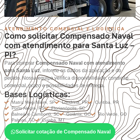
ATENDIMENTO COMERCIAL E LOGÍSTICA
Como solicitar Compensado Naval
com atendimento para Santa Luz –
PI?
Para comprar
Compensado Naval com atendimento
para Santa Luz
, informe os dados da aplicação e do
pedido. Nossa equipe verifica disponibilidade, condição
comercial, prazo e possibilidades de entrega.
Bases Logísticas:
Matriz Mogi Mirim, SP
Londrina, PR
Curitiba, PR
Porto Alegre, RS
Florianópolis, SC
Balneário Camboriú, SC
Goiânia, GO
Rio Verde, GO
Palmas, TO
Cuiabá, MT
Solicitar cotação de Compensado Naval