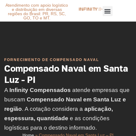
Atendimento com apoio logístico
e distribuição em diversas
regiões do Brasil: PR, RS, SC,
GO, TO e MT.
FORNECIMENTO DE COMPENSADO NAVAL
Compensado Naval em Santa
Luz - PI
A
Infinity Compensados
atende empresas que
buscam
Compensado Naval em Santa Luz e
região
. A cotação considera a
aplicação,
espessura, quantidade
e as condições
logísticas para o destino informado.
Home
»
Compensado Naval em Santa Luz – PI