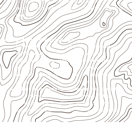
Consulte a ficha técnica antes de aplicações
externas, estruturais ou sujeitas a contato frequente
com água.
Aplicações relacionadas
Móveis, divisórias e componentes de
marcenaria
técnica
, conforme exposição e acabamento.
Revestimentos, paredes, pisos e divisórias
,
quando compatíveis com a ficha técnica.
Projetos de transporte que utilizam chapas em
revestimentos e componentes internos.
Indústrias e linhas de montagem
que necessitam
de chapas com formato e espessura definidos.
Aplicações relacionadas ao setor náutico, sem
presumir uso submerso ou impermeabilidade total.