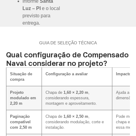
Informe
Santa
Luz – PI
e o local
previsto para
entrega.
GUIA DE SELEÇÃO TÉCNICA
Qual configuração de Compensado
Naval considerar no projeto?
Situação de
Configuração a avaliar
Impacto na
compra
Projeto
Chapa de
1,60 × 2,20 m
,
Ajuda a ali
modulado em
considerando espessura,
dimensões 
2,20 m
montagem e aproveitamento.
Paginação
Chapa de
1,60 × 2,50 m
,
Pode melho
compatível
considerando modulação, corte e
chapa em p
com 2,50 m
instalação.
essa medid