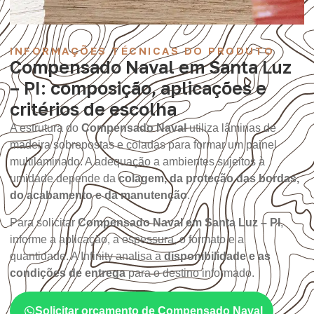
INFORMAÇÕES TÉCNICAS DO PRODUTO
Compensado Naval em Santa Luz
– PI: composição, aplicações e
critérios de escolha
A estrutura do
Compensado Naval
utiliza lâminas de
madeira sobrepostas e coladas para formar um painel
multilaminado. A adequação a ambientes sujeitos à
umidade depende da
colagem, da proteção das bordas,
do acabamento e da manutenção
.
Para solicitar
Compensado Naval em Santa Luz – PI
,
informe a aplicação, a espessura, o formato e a
quantidade. A Infinity analisa a
disponibilidade e as
condições de entrega
para o destino informado.
Solicitar orçamento de Compensado Naval