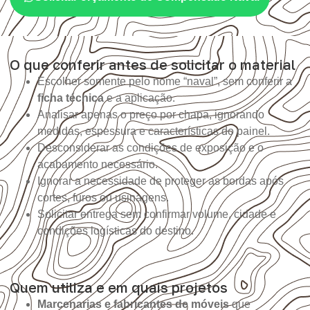
O que conferir antes de solicitar o material
Escolher somente pelo nome “naval”, sem conferir a
ficha técnica
e a aplicação.
Analisar apenas o preço por chapa, ignorando
medidas, espessura e características do painel.
Desconsiderar as condições de exposição e o
acabamento necessário.
Ignorar a necessidade de proteger as bordas após
cortes, furos ou usinagens.
Solicitar entrega sem confirmar volume, cidade e
condições logísticas do destino.
Quem utiliza e em quais projetos
Marcenarias e fabricantes de móveis
que