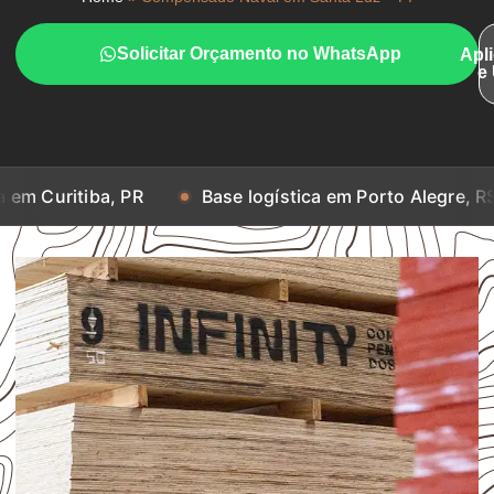
Solicitar Orçamento no WhatsApp
Apl
e
tiba, PR
Base logística em Porto Alegre, RS
B