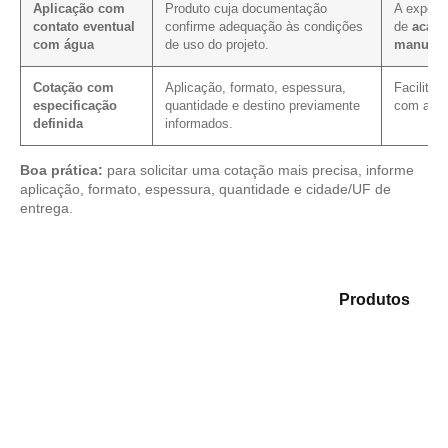
Aplicação com
Produto cuja documentação
A exposi
contato eventual
confirme adequação às condições
de
acaba
com água
de uso do projeto.
manuten
Cotação com
Aplicação, formato, espessura,
Facilita
especificação
quantidade e destino previamente
com as m
definida
informados.
Boa prática:
para solicitar uma cotação mais precisa, informe
aplicação, formato, espessura, quantidade e cidade/UF de
entrega.
Analise as opções em nosso portfólio de
Produtos
e
identifique o material mais adequado para sua
aplicação.
Compensado Plastificado
Plastificado 2 Processos
Compensado Plywood
Madeirite Resinado Fenólico
Madeirite Resinado Cola Branca
OSB Tapume
OSB Home Plus
OSB Induplac