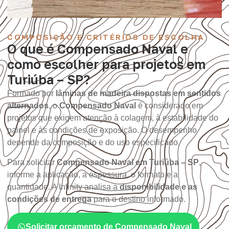
COMPOSIÇÃO E CRITÉRIOS DE ESCOLHA
O que é Compensado Naval e
como escolher para projetos em
Turiúba – SP?
Formado por
lâminas de madeira dispostas em sentidos
alternados
, o
Compensado Naval
é considerado em
projetos que exigem atenção à colagem, à estabilidade do
painel e às condições de exposição. O desempenho
depende da composição e do uso especificado.
Para solicitar
Compensado Naval em Turiúba – SP
,
informe a aplicação, a espessura, o formato e a
quantidade. A Infinity analisa a
disponibilidade e as
condições de entrega
para o destino informado.
Solicitar orçamento de Compensado Naval