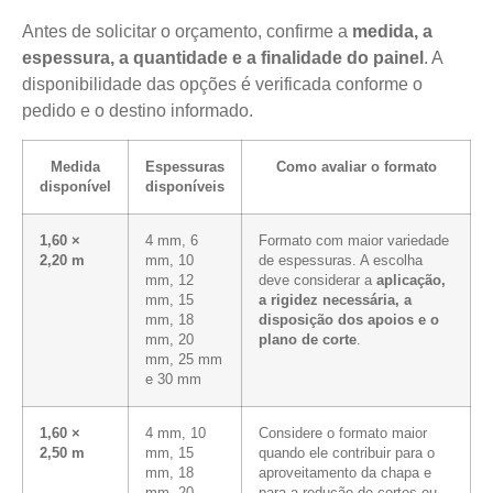
Antes de solicitar o orçamento, confirme a
medida, a
espessura, a quantidade e a finalidade do painel
. A
disponibilidade das opções é verificada conforme o
pedido e o destino informado.
Medida
Espessuras
Como avaliar o formato
disponível
disponíveis
1,60 ×
4 mm, 6
Formato com maior variedade
2,20 m
mm, 10
de espessuras. A escolha
mm, 12
deve considerar a
aplicação,
mm, 15
a rigidez necessária, a
mm, 18
disposição dos apoios e o
mm, 20
plano de corte
.
mm, 25 mm
e 30 mm
1,60 ×
4 mm, 10
Considere o formato maior
2,50 m
mm, 15
quando ele contribuir para o
mm, 18
aproveitamento da chapa e