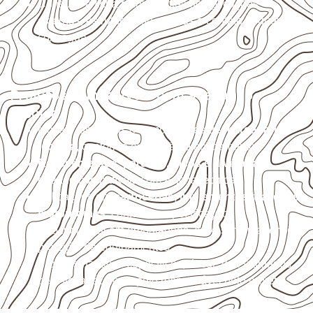
Consulte a ficha técnica antes de aplicações
externas, estruturais ou sujeitas a contato frequente
com água.
Projetos compatíveis com avaliação
técnica
Móveis, divisórias e componentes de
marcenaria
técnica
, conforme exposição e acabamento.
Revestimentos, paredes, pisos e divisórias
,
quando compatíveis com a ficha técnica.
Aplicações em
carrocerias, implementos, trailers e
motorhomes
, conforme especificação.
Uso industrial em embalagens, caixas, montagem e
proteção de equipamentos.
Projetos náuticos específicos, desde que validados
pela ficha técnica e pelo responsável pelo projeto.