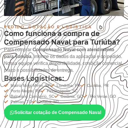
PEDIDO, COTAÇÃO E LOGÍSTICA
Como funciona a compra de
Compensado Naval para Turiúba?
Para comprar
Compensado Naval com atendimento
para Turiúba
, informe os dados da aplicação e do pedido.
Nossa equipe verifica disponibilidade, condição comercial,
prazo e possibilidades de entrega.
Bases Logísticas:
Matriz Mogi Mirim, SP
Londrina, PR
Curitiba, PR
Porto Alegre, RS
Florianópolis, SC
Balneário Camboriú, SC
Goiânia, GO
Rio Verde, GO
Palmas, TO
Cuiabá, MT
Solicitar cotação de Compensado Naval