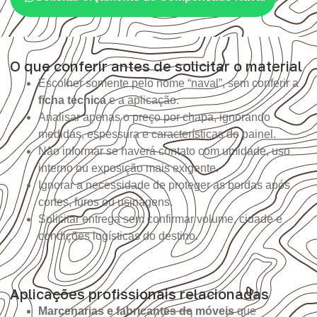
O que conferir antes de solicitar o material
Escolher somente pelo nome “naval”, sem conferir a
ficha técnica
e a aplicação.
Analisar apenas o preço por chapa, ignorando
medidas, espessura e características do painel.
Não informar se haverá contato com umidade, uso
interno ou exposição mais exigente.
Ignorar a necessidade de proteger as bordas após
cortes, furos ou usinagens.
Solicitar entrega sem confirmar volume, cidade e
condições logísticas do destino.
Aplicações profissionais relacionadas
Marcenarias e fabricantes de móveis
que