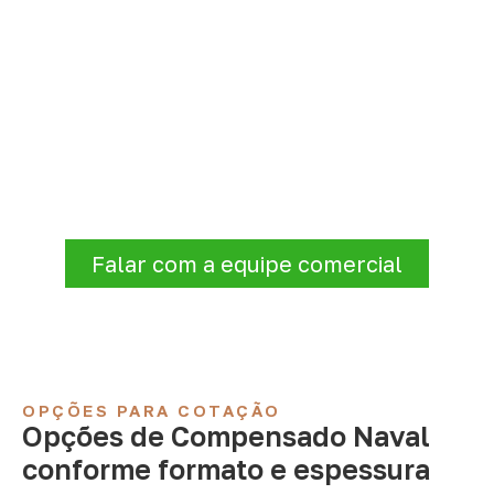
Compensado Naval para seu
projeto: consulte as opções
A Infinity atende empresas que precisam de
Compensado Naval para marcenaria,
indústria, transporte e revestimentos
.
Disponibilidade, prazo e entrega são
confirmados após a análise da solicitação.
Falar com a equipe comercial
OPÇÕES PARA COTAÇÃO
Opções de Compensado Naval
conforme formato e espessura