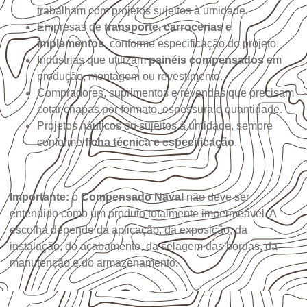
trabalham com projetos sujeitos à umidade.
Empresas de
transporte, carrocerias e
implementos
, conforme especificação do projeto.
Indústrias que utilizam
painéis compensados
em
produção, montagem ou revestimento.
Compradores, suprimentos e revendas que precisam
cotar chapas por formato, espessura e quantidade.
Projetos náuticos ou sujeitos à umidade, sempre
conforme
ficha técnica e especificação
.
Importante:
o
Compensado Naval
não deve ser
entendido como um produto totalmente impermeável. A
escolha depende da aplicação, da exposição, da
instalação, do acabamento, da selagem das bordas, da
manutenção e do armazenamento.