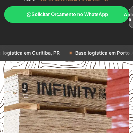
Solicitar Orçamento no WhatsApp
Apl
e
m Curitiba, PR
Base logística em Porto Alegre, RS