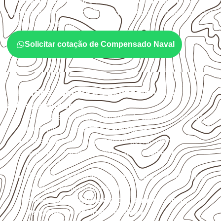
exposição à umidade e à estabilidade dimensional
. A
adequação deve ser confirmada conforme a ficha técnica e
as condições de uso.
Solicitar cotação de Compensado Naval
Cuidados com corte, acabamento e
armazenamento
Escolha a medida considerando aplicação, apoios,
montagem e especificação técnica.
Organize o plano de corte de acordo com as
dimensões disponíveis e o aproveitamento
necessário.
Considere acabamento e proteção das bordas após
qualquer corte ou usinagem.
Armazene as chapas em local
coberto, seco,
ventilado e com apoio nivelado
.