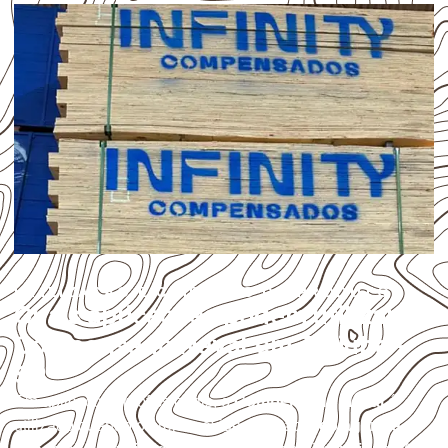
UTILIZAÇÃO E CUIDADOS DO PRODUTO
Quais aplicações podem utilizar
Compensado Naval em Turiúba –
SP?
Em aplicações profissionais, o
Compensado Naval
é
utilizado quando o projeto exige atenção à
colagem, à