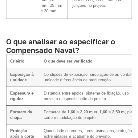
mm, 20
para a redução de cortes ou
mm, 25 mm
junções no projeto.
e 30 mm
O que analisar ao especificar o
Compensado Naval?
Critério
O que deve ser verificado
Exposição à
Condições de exposição, circulação de ar, contato 
umidade
umidade e frequência de manutenção.
Espessura e
Distância entre apoios, sistema de fixação, uso
rigidez
previsto e especificação do projeto.
Formato da
Formatos de
1,60 × 2,20 m
ou
1,60 × 2,50 m
, plano
chapa
corte e modulação do projeto.
Proteção
Quantidade de cortes, furos, usinagens, proteção da
após o corte
extremidades e acabamento previsto.