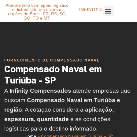
Atendimento com apoio logístico
e distribuição em diversas
regiões do Brasil: PR, RS, SC,
GO, TO e MT.
FORNECIMENTO DE COMPENSADO NAVAL
Compensado Naval em
Turiúba - SP
A
Infinity Compensados
atende empresas que
buscam
Compensado Naval em Turiúba e
região
. A cotação considera a
aplicação,
espessura, quantidade
e as condições
logísticas para o destino informado.
Home
»
Compensado Naval em Turiúba – SP