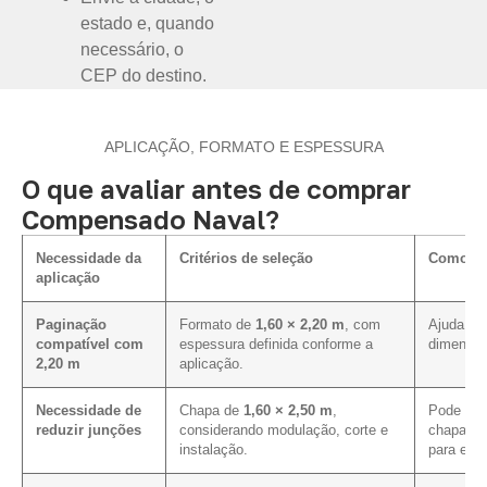
estado e, quando
necessário, o
CEP do destino.
APLICAÇÃO, FORMATO E ESPESSURA
O que avaliar antes de comprar
Compensado Naval?
Necessidade da
Critérios de seleção
Como inf
aplicação
Paginação
Formato de
1,60 × 2,20 m
, com
Ajuda a a
compatível com
espessura definida conforme a
dimensõe
2,20 m
aplicação.
Necessidade de
Chapa de
1,60 × 2,50 m
,
Pode mel
reduzir junções
considerando modulação, corte e
chapa em
instalação.
para ess