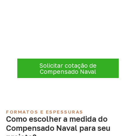
Organize sua cotação de
Compensado Naval
Informe a
aplicação, a espessura, a
quantidade e a cidade de entrega
. A
Infinity verificará a disponibilidade e as
condições comerciais e logísticas para sua
demanda.
Solicitar cotação de
Compensado Naval
FORMATOS E ESPESSURAS
Como escolher a medida do
Compensado Naval para seu