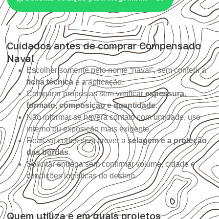
Cuidados antes de comprar Compensado
Naval
Escolher somente pelo nome “naval”, sem conferir a
ficha técnica
e a aplicação.
Comparar propostas sem verificar
espessura,
formato, composição e quantidade
.
Não informar se haverá contato com umidade, uso
interno ou exposição mais exigente.
Realizar cortes sem prever a
selagem e a proteção
das bordas
.
Solicitar entrega sem confirmar volume, cidade e
condições logísticas do destino.
Quem utiliza e em quais projetos