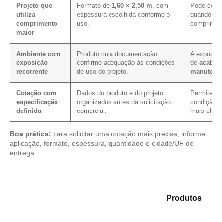
Projeto que
Formato de
1,60 × 2,50 m
, com
Pode contr
utiliza
espessura escolhida conforme o
quando a p
comprimento
uso.
compriment
maior
Ambiente com
Produto cuja documentação
A exposiçã
exposição
confirme adequação às condições
de
acabam
recorrente
de uso do projeto.
manutenç
Cotação com
Dados do produto e do projeto
Permite ver
especificação
organizados antes da solicitação
condição c
definida
comercial.
mais clare
Boa prática:
para solicitar uma cotação mais precisa, informe
aplicação, formato, espessura, quantidade e cidade/UF de
entrega.
Analise as alternativas em nosso mix de
Produtos
e
selecione o material mais indicado para sua demanda.