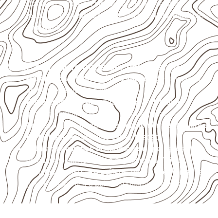
Consulte a ficha técnica antes de aplicações
externas, estruturais ou sujeitas a contato frequente
com água.
Onde o produto pode ser considerado
Marcenaria e fabricação de móveis
destinados a
ambientes sujeitos à umidade.
Revestimentos, paredes, pisos e divisórias
,
quando compatíveis com a ficha técnica.
Aplicações em
carrocerias, implementos, trailers e
motorhomes
, conforme especificação.
Indústrias e linhas de montagem
que necessitam
de chapas com formato e espessura definidos.
Projetos náuticos específicos, desde que validados
pela ficha técnica e pelo responsável pelo projeto.