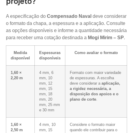
projeto?
A especificação do
Compensado Naval
deve considerar
o formato da chapa, a espessura e a aplicação. Consulte
as opções disponíveis e informe a quantidade necessária
para receber uma cotação destinada a
Mogi Mirim – SP
.
Medida
Espessuras
Como avaliar o formato
disponível
disponíveis
1,60 ×
4 mm, 6
Formato com maior variedade
2,20 m
mm, 10
de espessuras. A escolha
mm, 12
deve considerar a
aplicação,
mm, 15
a rigidez necessária, a
mm, 18
disposição dos apoios e o
mm, 20
plano de corte
.
mm, 25 mm
e 30 mm
1,60 ×
4 mm, 10
Considere o formato maior
2,50 m
mm, 15
quando ele contribuir para o