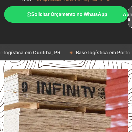
Solicitar Orçamento no WhatsApp
Apl
e
em Curitiba, PR
Base logística em Porto Alegre, RS