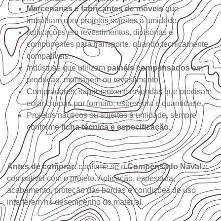
Marcenarias e fabricantes de móveis
que
trabalham com projetos sujeitos à umidade.
Aplicações em revestimentos, divisórias e
componentes para transporte, quando tecnicamente
compatíveis.
Indústrias que utilizam
painéis compensados
em
produção, montagem ou revestimento.
Compradores, suprimentos e revendas que precisam
cotar chapas por formato, espessura e quantidade.
Projetos náuticos ou sujeitos à umidade, sempre
conforme
ficha técnica e especificação
.
Antes de comprar:
confirme se o
Compensado Naval
é
compatível com o projeto. Aplicação, espessura,
acabamento, proteção das bordas e condições de uso
interferem no desempenho do material.