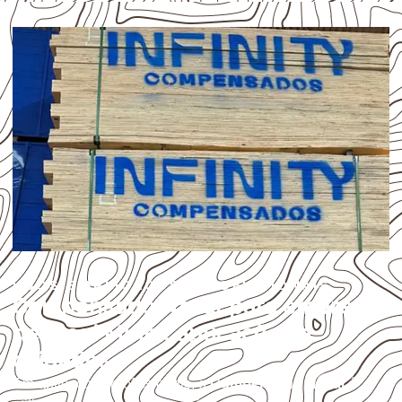
USOS E APLICAÇÕES PROFISSIONAIS
Compensado Naval para empresas
de Mogi Mirim: aplicações e
cuidados
Em aplicações profissionais, o
Compensado Naval
é