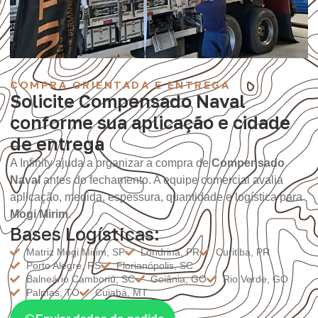
COMPRA ORIENTADA E ENTREGA
Solicite Compensado Naval
conforme sua aplicação e cidade
de entrega
A Infinity ajuda a organizar a compra de
Compensado
Naval
antes do fechamento. A equipe comercial avalia
aplicação, medida, espessura, quantidade e logística para
Mogi Mirim
.
Bases Logísticas:
Matriz Mogi Mirim, SP
Londrina, PR
Curitiba, PR
Porto Alegre, RS
Florianópolis, SC
Balneário Camboriú, SC
Goiânia, GO
Rio Verde, GO
Palmas, TO
Cuiabá, MT