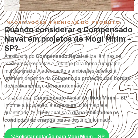
INFORMAÇÕES TÉCNICAS DO PRODUTO
Quando considerar o Compensado
Naval em projetos de Mogi Mirim –
SP?
A estrutura do
Compensado Naval
utiliza lâminas de
madeira sobrepostas e coladas para formar um painel
multilaminado. A adequação a ambientes sujeitos à
umidade depende da
colagem, da proteção das bordas,
do acabamento e da manutenção
.
Para solicitar
Compensado Naval em Mogi Mirim – SP
,
informe a aplicação, a espessura, o formato e a
quantidade. A Infinity analisa a
disponibilidade e as
condições de entrega
para o destino informado.
Solicitar cotação para Mogi Mirim – SP