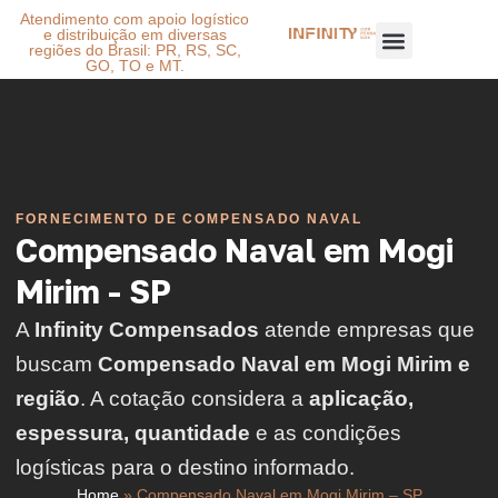
Atendimento com apoio logístico
e distribuição em diversas
regiões do Brasil: PR, RS, SC,
GO, TO e MT.
FORNECIMENTO DE COMPENSADO NAVAL
Compensado Naval em Mogi
Mirim - SP
A
Infinity Compensados
atende empresas que
buscam
Compensado Naval em Mogi Mirim e
região
. A cotação considera a
aplicação,
espessura, quantidade
e as condições
logísticas para o destino informado.
Home
»
Compensado Naval em Mogi Mirim – SP