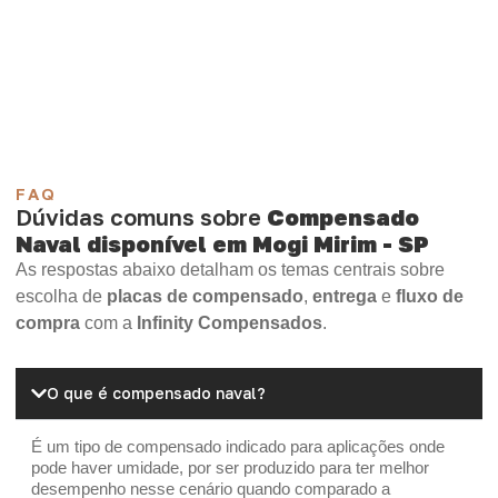
Compensado Plastificado
Plastificado 2 Processos
Compensado Plywood
Madeirite Resinado Fenólico
Madeirite Resinado Cola Branca
OSB Tapume
OSB Home Plus
OSB Induplac
FAQ
Dúvidas comuns sobre
Compensado
Naval disponível em Mogi Mirim - SP
As respostas abaixo detalham os temas centrais sobre
escolha de
placas de compensado
,
entrega
e
fluxo de
compra
com a
Infinity Compensados
.
O que é compensado naval?
É um tipo de compensado indicado para aplicações onde
pode haver umidade, por ser produzido para ter melhor
desempenho nesse cenário quando comparado a