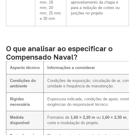
mm, 18
aproveitamento da chapa e
mm, 20
para a redução de cortes ou
mm, 25 mm
junções no projeto.
e 30 mm
O que analisar ao especificar o
Compensado Naval?
Aspecto técnico
Informações a considerar
Condições do
Condições de exposição, circulação de ar, contat
ambiente
umidade e frequência de manutenção.
Rigidez
Espessura indicada, condições de apoio, montag
necessária
exigências do responsável técnico.
Medida
Formatos de
1,60 × 2,20 m
ou
1,60 × 2,50 m
, pl
disponível
corte e modulação do projeto.