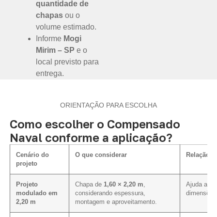
quantidade de
chapas
ou o
volume estimado.
Informe
Mogi
Mirim – SP
e o
local previsto para
entrega.
ORIENTAÇÃO PARA ESCOLHA
Como escolher o Compensado
Naval conforme a aplicação?
Cenário do
O que considerar
Relação c
projeto
Projeto
Chapa de
1,60 × 2,20 m
,
Ajuda a al
modulado em
considerando espessura,
dimensões 
2,20 m
montagem e aproveitamento.