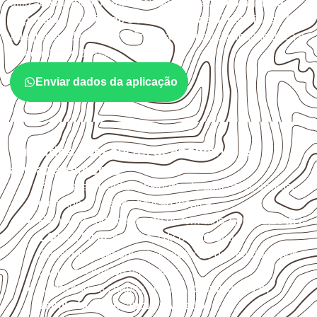
utilizado quando o projeto exige atenção à
colagem, à
exposição à umidade e à estabilidade dimensional
. A
adequação deve ser confirmada conforme a ficha técnica e
as condições de uso.
Enviar dados da aplicação
Cuidados com corte, acabamento e
armazenamento
Escolha a medida considerando aplicação, apoios,
montagem e especificação técnica.
Planeje o corte conforme os formatos
1,60 × 2,20 m e
1,60 × 2,50 m
, sujeitos à disponibilidade.
Considere acabamento e proteção das bordas após
qualquer corte ou usinagem.
Armazene as chapas em local
coberto, seco,
ventilado e com apoio nivelado
.