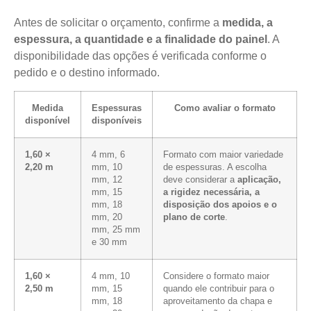
Antes de solicitar o orçamento, confirme a
medida, a
espessura, a quantidade e a finalidade do painel
. A
disponibilidade das opções é verificada conforme o
pedido e o destino informado.
Medida
Espessuras
Como avaliar o formato
disponível
disponíveis
1,60 ×
4 mm, 6
Formato com maior variedade
2,20 m
mm, 10
de espessuras. A escolha
mm, 12
deve considerar a
aplicação,
mm, 15
a rigidez necessária, a
mm, 18
disposição dos apoios e o
mm, 20
plano de corte
.
mm, 25 mm
e 30 mm
1,60 ×
4 mm, 10
Considere o formato maior
2,50 m
mm, 15
quando ele contribuir para o
mm, 18
aproveitamento da chapa e