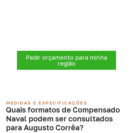
Organize sua cotação de
Compensado Naval
Para solicitar
Compensado Naval em
Augusto Corrêa – PA
, envie os dados do
projeto. A cotação será analisada conforme
produto, quantidade e destino.
Pedir orçamento para minha
região
MEDIDAS E ESPECIFICAÇÕES
Quais formatos de Compensado
Naval podem ser consultados
para Augusto Corrêa?