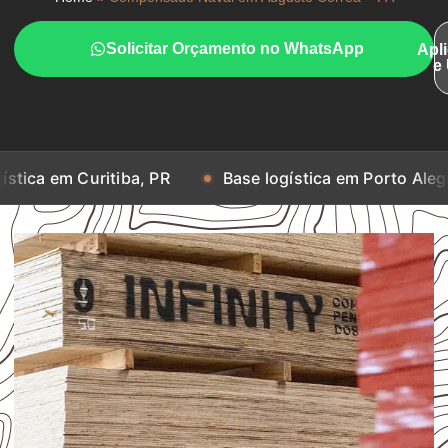
Solicitar Orçamento no WhatsApp
Apl
e
ritiba, PR
Base logística em Porto Alegre, RS