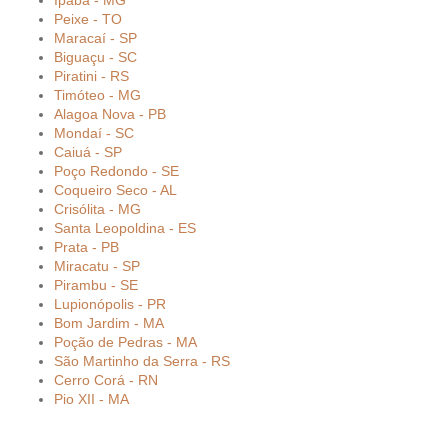
Ipaba - MG
Peixe - TO
Maracaí - SP
Biguaçu - SC
Piratini - RS
Timóteo - MG
Alagoa Nova - PB
Mondaí - SC
Caiuá - SP
Poço Redondo - SE
Coqueiro Seco - AL
Crisólita - MG
Santa Leopoldina - ES
Prata - PB
Miracatu - SP
Pirambu - SE
Lupionópolis - PR
Bom Jardim - MA
Poção de Pedras - MA
São Martinho da Serra - RS
Cerro Corá - RN
Pio XII - MA