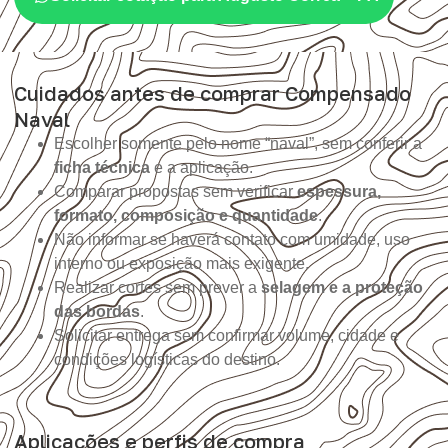
Cuidados antes de comprar Compensado
Naval
Escolher somente pelo nome “naval”, sem conferir a
ficha técnica
e a aplicação.
Comparar propostas sem verificar
espessura,
formato, composição e quantidade
.
Não informar se haverá contato com umidade, uso
interno ou exposição mais exigente.
Realizar cortes sem prever a
selagem e a proteção
das bordas
.
Solicitar entrega sem confirmar volume, cidade e
condições logísticas do destino.
Aplicações e perfis de compra