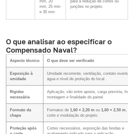
mm, 20
para a redução de cortes ou
mm, 25 mm
junções no projeto.
e 30 mm
O que analisar ao especificar o
Compensado Naval?
Aspecto técnico
O que deve ser verificado
Exposição à
Umidade recorrente, ventilação, contato eventual
umidade
água e nível de proteção do local.
Rigidez
Aplicação, vão entre apoios, carga prevista, form
necessária
montagem e finalidade do painel.
Formato da
Formatos de
1,60 × 2,20 m
ou
1,60 × 2,50 m
, pl
chapa
corte e modulação do projeto.
Proteção após
Cortes necessários, exposição das bordas e
o corte
acabamento indicado para a aplicação.