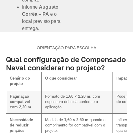
Informe
Augusto
Corrêa – PA
e o
local previsto para
entrega.
ORIENTAÇÃO PARA ESCOLHA
Qual configuração de Compensado
Naval considerar no projeto?
Cenário do
O que considerar
Impacto 
projeto
Paginação
Formato de
1,60 × 2,20 m
, com
Pode faci
compatível
espessura definida conforme a
de corte
com 2,20 m
aplicação.
Necessidade
Medida de
1,60 × 2,50 m
quando o
Influencia
de reduzir
comprimento for compatível com o
transport
junções
projeto.
quantidad