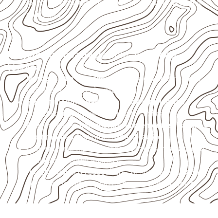
externas, estruturais ou sujeitas a contato frequente
com água.
Projetos compatíveis com avaliação
técnica
Marcenaria e fabricação de móveis
destinados a
ambientes sujeitos à umidade.
Revestimentos, paredes, pisos e divisórias
,
quando compatíveis com a ficha técnica.
Aplicações em
carrocerias, implementos, trailers e
motorhomes
, conforme especificação.
Uso industrial em embalagens, caixas, montagem e
proteção de equipamentos.
Projetos náuticos específicos, desde que validados
pela ficha técnica e pelo responsável pelo projeto.