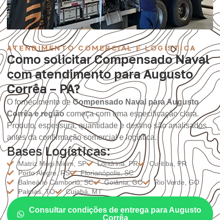
ATENDIMENTO COMERCIAL E LOGÍSTICA
Como solicitar Compensado Naval
com atendimento para Augusto
Corrêa – PA?
O fornecimento de
Compensado Naval para Augusto
Corrêa e região
começa com uma especificação clara.
Produto, espessura, quantidade e destino são analisados
antes da confirmação comercial e logística.
Bases Logísticas:
Matriz Mogi Mirim, SP
Londrina, PR
Curitiba, PR
Porto Alegre, RS
Florianópolis, SC
Balneário Camboriú, SC
Goiânia, GO
Rio Verde, GO
Palmas, TO
Cuiabá, MT
Consultar condições de entrega para Augusto
Corrêa