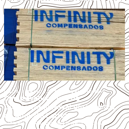
USOS E APLICAÇÕES PROFISSIONAIS
Como avaliar o uso do
Compensado Naval em projetos
de Augusto Corrêa?
A utilização do
Compensado Naval
depende do