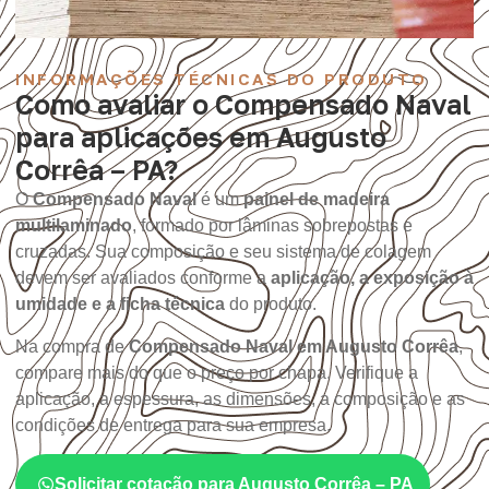
INFORMAÇÕES TÉCNICAS DO PRODUTO
Como avaliar o Compensado Naval
para aplicações em Augusto
Corrêa – PA?
O
Compensado Naval
é um
painel de madeira
multilaminado
, formado por lâminas sobrepostas e
cruzadas. Sua composição e seu sistema de colagem
devem ser avaliados conforme a
aplicação, a exposição à
umidade e a ficha técnica
do produto.
Na compra de
Compensado Naval em Augusto Corrêa
,
compare mais do que o preço por chapa. Verifique a
aplicação, a espessura, as dimensões, a composição e as
condições de entrega para sua empresa.
Solicitar cotação para Augusto Corrêa – PA