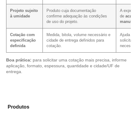
Projeto sujeito
Produto cuja documentação
A exposiç
à umidade
confirme adequação às condições
de
acaba
de uso do projeto.
manuten
Cotação com
Medida, bitola, volume necessário e
Ajuda a r
especificação
cidade de entrega definidos para
solicitaç
definida
cotação.
necessári
Boa prática:
para solicitar uma cotação mais precisa, informe
aplicação, formato, espessura, quantidade e cidade/UF de
entrega.
Explore os modelos disponíveis em nosso portfólio de
Produtos
e identifique o tipo de chapa mais indicado
para sua aplicação.
Compensado Plastificado
Plastificado 2 Processos
Compensado Plywood
Madeirite Resinado Fenólico
Madeirite Resinado Cola Branca
OSB Tapume