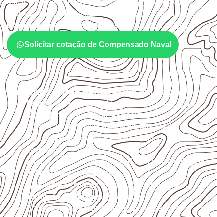
ambiente, da finalidade e da especificação do projeto.
Antes da cotação, verifique a
espessura, o formato, a
exposição e o acabamento
previstos para a chapa.
Solicitar cotação de Compensado Naval
Cuidados antes e depois da aplicação
Escolha a medida considerando aplicação, apoios,
montagem e especificação técnica.
Organize o plano de corte de acordo com as
dimensões disponíveis e o aproveitamento
necessário.
Proteja cortes, furos e extremidades com a
selagem
indicada para o projeto
.
Armazene as chapas em local
coberto, seco,
ventilado e com apoio nivelado
.
Consulte a ficha técnica antes de aplicações