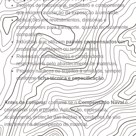
Projetos de marcenaria, mobiliário e componentes
que exigem avaliação da exposição à umidade.
Aplicações em revestimentos, divisórias e
componentes para transporte, quando tecnicamente
compatíveis.
Indústrias que utilizam
painéis compensados
em
produção, montagem ou revestimento.
Revendas, distribuidores e compradores
responsáveis pelo abastecimento de materiais.
Projetos náuticos ou sujeitos à umidade, sempre
conforme
ficha técnica e especificação
.
Antes de comprar:
confirme se o
Compensado Naval
é
compatível com o projeto. Aplicação, espessura,
acabamento, proteção das bordas e condições de uso
interferem no desempenho do material.