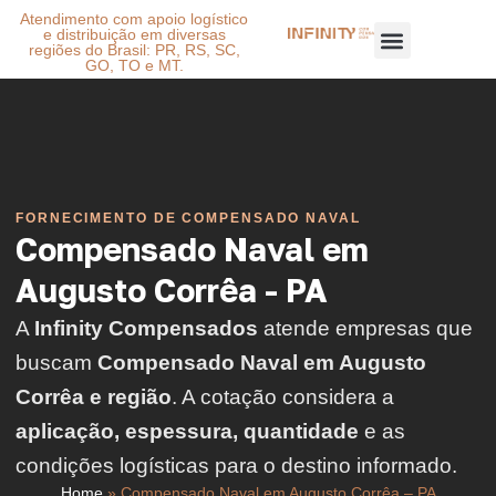
Atendimento com apoio logístico
e distribuição em diversas
regiões do Brasil: PR, RS, SC,
GO, TO e MT.
FORNECIMENTO DE COMPENSADO NAVAL
Compensado Naval em
Augusto Corrêa - PA
A
Infinity Compensados
atende empresas que
buscam
Compensado Naval em Augusto
Corrêa e região
. A cotação considera a
aplicação, espessura, quantidade
e as
condições logísticas para o destino informado.
Home
»
Compensado Naval em Augusto Corrêa – PA