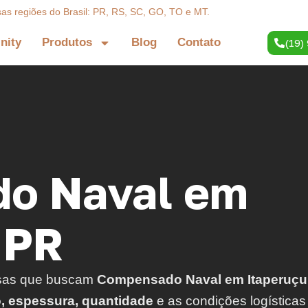
sas regiões do Brasil: PR, RS, SC, GO, TO e MT.
inity
Produtos
Blog
Contato
(19)
o Naval em
 PR
sas que buscam
Compensado Naval em Itaperuçu
o, espessura, quantidade
e as condições logísticas