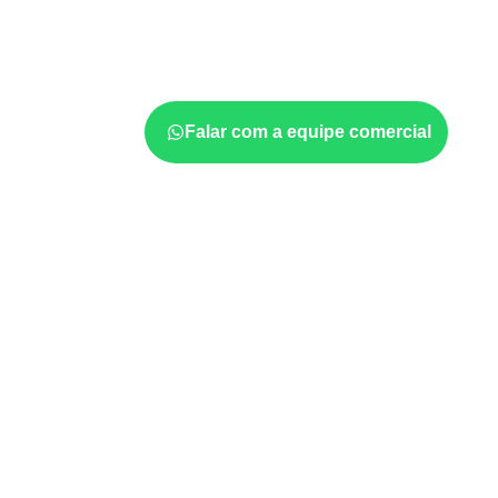
Empresas que procuram
Compensado Naval
avaliar onde a chapa será instalada, qual s
quais cuidados de acabamento serão necessá
quantidade também interferem na compra.
Falar com a equipe comercial
Projetos compatíveis com
técnica
Marcenaria e fabricação de móveis
d
sujeitos à umidade.