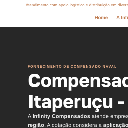
Atendimento com apoio logístico e distribuição em diver
Home
A Inf
FORNECIMENTO DE COMPENSADO NAVAL
Compensad
Itaperuçu -
A
Infinity Compensados
atende empre
região
. A cotação considera a
aplicaçã