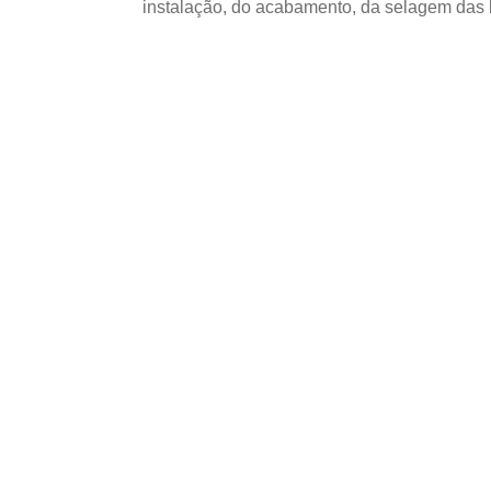
instalação, do acabamento, da selagem das
UTILIZAÇÃO E CUIDADOS DO P
Onde utilizar Com
Naval em projetos 
– PR?