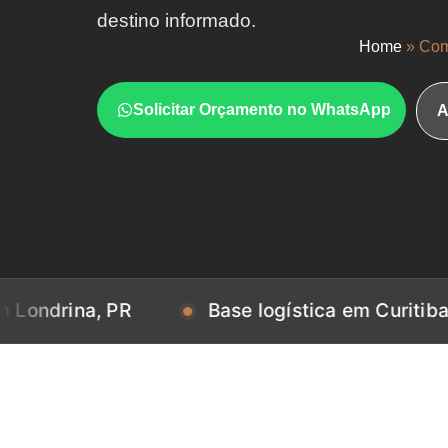
destino informado.
Home
»
Com
Solicitar Orçamento no WhatsApp
A
na, PR
Base logística em Curitiba, PR