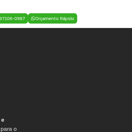
 97106-0987
Orçamento Rápido
 e
 para o