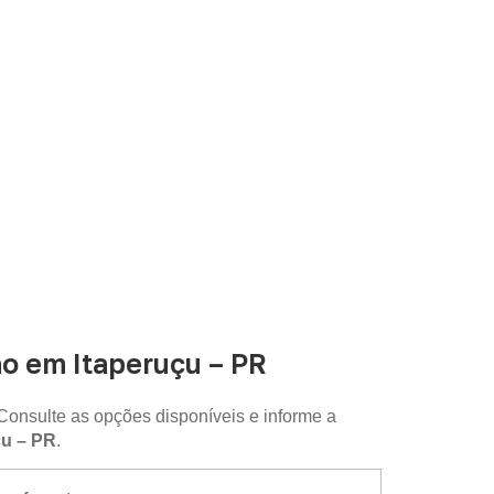
analisada conforme produto, quantidade e
o em Itaperuçu – PR
Consulte as opções disponíveis e informe a
çu – PR
.