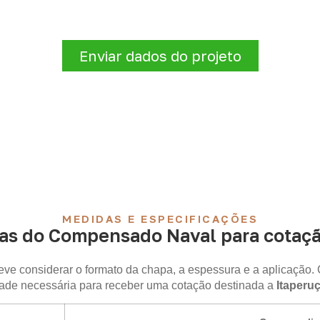
aperuçu – PR
, envie os dados do projeto. A cotação será 
destino.
Enviar dados do projeto
MEDIDAS E ESPECIFICAÇÕES
as do Compensado Naval para cotaçã
ve considerar o formato da chapa, a espessura e a aplicação. 
ade necessária para receber uma cotação destinada a
Itaperu