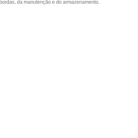
 bordas, da manutenção e do armazenamento.
RODUTO
pensado
de Itaperuçu