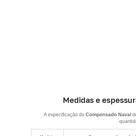
Para solicitar
Compensado Naval em It
Medidas e espessur
A especificação do
Compensado Naval
de
quantid