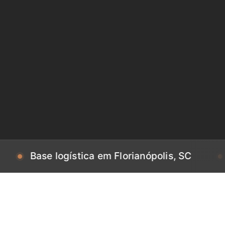
se logística em Florianópolis, SC
Base lo