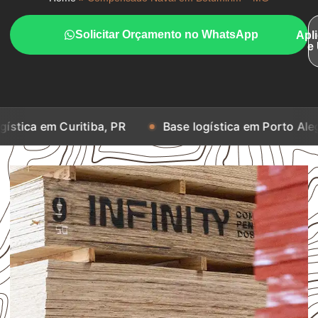
Solicitar Orçamento no WhatsApp
Apl
e
m Curitiba, PR
Base logística em Porto Alegre, RS