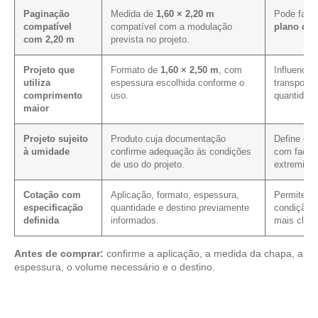
Paginação
Medida de
1,60 × 2,20 m
Pode facil
compatível
compatível com a modulação
plano de 
com 2,20 m
prevista no projeto.
Projeto que
Formato de
1,60 × 2,50 m
, com
Influencia 
utiliza
espessura escolhida conforme o
transporte
comprimento
uso.
quantidade
maior
Projeto sujeito
Produto cuja documentação
Define os 
à umidade
confirme adequação às condições
com faces,
de uso do projeto.
extremida
Cotação com
Aplicação, formato, espessura,
Permite ver
especificação
quantidade e destino previamente
condição c
definida
informados.
mais clare
Antes de comprar:
confirme a aplicação, a medida da chapa, a
espessura, o volume necessário e o destino.