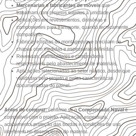
Marcenarias e fabricantes de móveis
que
trabalham com projetos sujeitos à umidade.
Aplicações em revestimentos, divisórias e
componentes para transporte, quando tecnicamente
compatíveis.
Fábricas e linhas de montagem que precisam de
chapas com medidas e espessuras definidas.
Revendas, distribuidores e compradores
responsáveis pelo abastecimento de materiais.
Aplicações relacionadas ao setor náutico, desde que
validadas pelo projeto e pelas características
documentadas do painel.
Antes de comprar:
confirme se o
Compensado Naval
é
compatível com o projeto. Aplicação, espessura,
acabamento, proteção das bordas e condições de uso
interferem no desempenho do material.