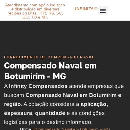
Atendimento com apoio logístico
e distribuição em diversas
regiões do Brasil: PR, RS, SC,
GO, TO e MT.
FORNECIMENTO DE COMPENSADO NAVAL
Compensado Naval em
Botumirim - MG
A
Infinity Compensados
atende empresas que
buscam
Compensado Naval em Botumirim e
região
. A cotação considera a
aplicação,
espessura, quantidade
e as condições
logísticas para o destino informado.
Home
»
Compensado Naval em Botumirim – MG