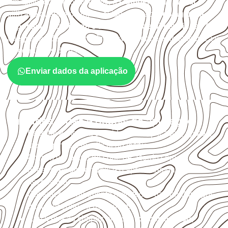
Em aplicações profissionais, o
Compensado Naval
é
utilizado quando o projeto exige atenção à
colagem, à
exposição à umidade e à estabilidade dimensional
. A
adequação deve ser confirmada conforme a ficha técnica e
as condições de uso.
Enviar dados da aplicação
Cuidados antes e depois da aplicação
Escolha a medida considerando aplicação, apoios,
montagem e especificação técnica.
Organize o plano de corte de acordo com as
dimensões disponíveis e o aproveitamento
necessário.
Considere acabamento e proteção das bordas após
qualquer corte ou usinagem.
Armazene as chapas em local
coberto, seco,