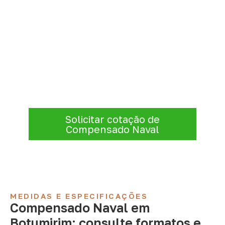
Solicite Compensado Naval
conforme sua aplicação
Informe a
aplicação, a espessura, a
quantidade e a cidade de entrega
. A
Infinity verificará a disponibilidade e as
condições comerciais e logísticas para sua
demanda.
Solicitar cotação de
Compensado Naval
MEDIDAS E ESPECIFICAÇÕES
Compensado Naval em
Botumirim: consulte formatos e