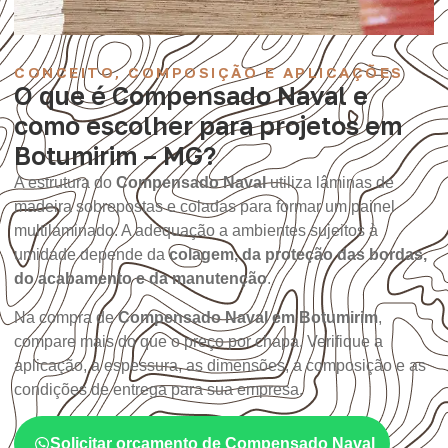
CONCEITO, COMPOSIÇÃO E APLICAÇÕES
O que é Compensado Naval e
como escolher para projetos em
Botumirim – MG?
A estrutura do
Compensado Naval
utiliza lâminas de
madeira sobrepostas e coladas para formar um painel
multilaminado. A adequação a ambientes sujeitos à
umidade depende da
colagem, da proteção das bordas,
do acabamento e da manutenção
.
Na compra de
Compensado Naval em Botumirim
,
compare mais do que o preço por chapa. Verifique a
aplicação, a espessura, as dimensões, a composição e as
condições de entrega para sua empresa.
Solicitar orçamento de Compensado Naval