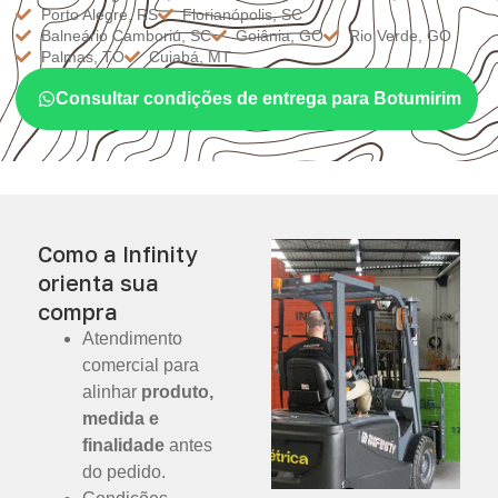
Porto Alegre, RS
Florianópolis, SC
Balneário Camboriú, SC
Goiânia, GO
Rio Verde, GO
Palmas, TO
Cuiabá, MT
Consultar condições de entrega para Botumirim
Como a Infinity
orienta sua
compra
Atendimento
comercial para
alinhar
produto,
medida e
finalidade
antes
do pedido.