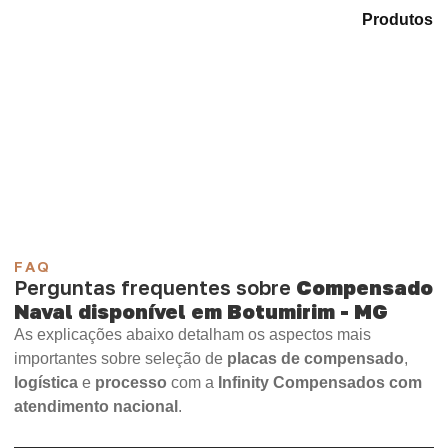
Analise as alternativas em nosso catálogo de
Produtos
e encontre o tipo de chapa mais compatível para sua
aplicação.
Compensado Plastificado
Plastificado 2 Processos
Compensado Plywood
Madeirite Resinado Fenólico
Madeirite Resinado Cola Branca
OSB Tapume
OSB Home Plus
OSB Induplac
FAQ
Perguntas frequentes sobre
Compensado
Naval disponível em Botumirim - MG
As explicações abaixo detalham os aspectos mais
importantes sobre seleção de
placas de compensado
,
logística
e
processo
com a
Infinity Compensados com
atendimento nacional
.