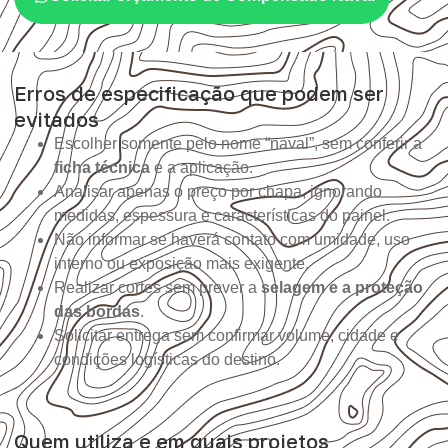
Erros de especificação que podem ser
evitados
Escolher somente pelo nome “naval”, sem conferir a
ficha técnica
e a aplicação.
Analisar apenas o preço por chapa, ignorando
medidas, espessura e características do painel.
Não informar se haverá contato com umidade, uso
interno ou exposição mais exigente.
Realizar cortes sem prever a
selagem e a proteção
das bordas
.
Solicitar entrega sem confirmar volume, cidade e
condições logísticas do destino.
Quem utiliza e em quais projetos