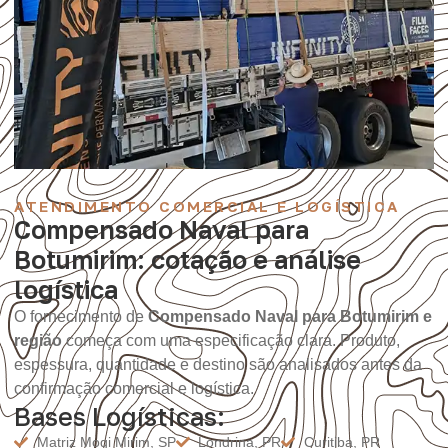
ATENDIMENTO COMERCIAL E LOGÍSTICA
Compensado Naval para
Botumirim: cotação e análise
logística
O fornecimento de
Compensado Naval para Botumirim e
região
começa com uma especificação clara. Produto,
espessura, quantidade e destino são analisados antes da
confirmação comercial e logística.
Bases Logísticas:
Matriz Mogi Mirim, SP
Londrina, PR
Curitiba, PR