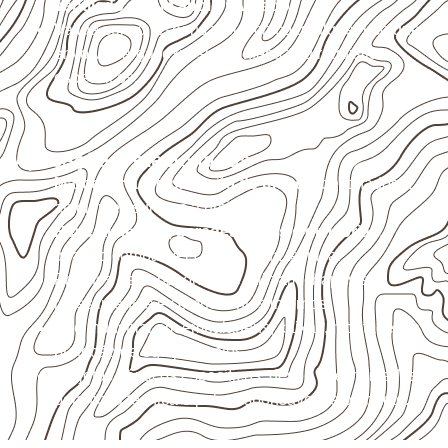
ventilado e com apoio nivelado
.
Valide com o responsável técnico qualquer uso que
envolva carga, exposição intensa ou requisitos
específicos.
Aplicações relacionadas
Marcenaria e fabricação de móveis
destinados a
ambientes sujeitos à umidade.
Revestimentos, paredes, pisos e divisórias
,
quando compatíveis com a ficha técnica.
Projetos de transporte que utilizam chapas em
revestimentos e componentes internos.
Uso industrial em embalagens, caixas, montagem e
proteção de equipamentos.
Projetos náuticos específicos, desde que validados
pela ficha técnica e pelo responsável pelo projeto.