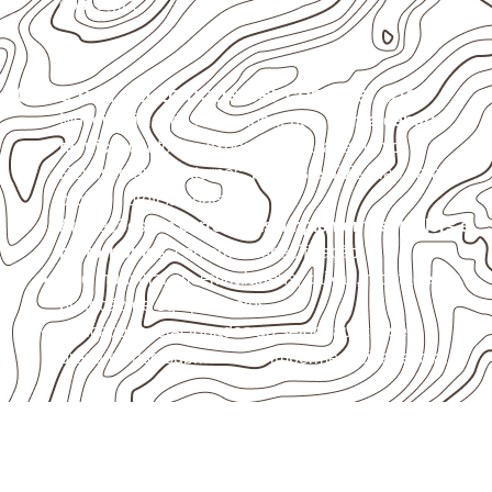
com água.
Onde o produto pode ser considerado
Móveis, divisórias e componentes de
marcenaria
técnica
, conforme exposição e acabamento.
Revestimentos internos, painéis e divisórias para
projetos profissionais.
Aplicações em
carrocerias, implementos, trailers e
motorhomes
, conforme especificação.
Uso industrial em embalagens, caixas, montagem e
proteção de equipamentos.
Aplicações relacionadas ao setor náutico, sem
presumir uso submerso ou impermeabilidade total.
Organize sua cotação de