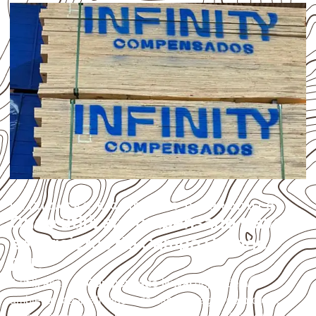
UTILIZAÇÃO E CUIDADOS DO PRODUTO
Onde utilizar Compensado Naval
em projetos de Campo Grande –
RN?
A utilização do
Compensado Naval
depende do
ambiente, da finalidade e da especificação do projeto.