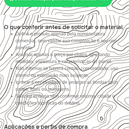
O que conferir antes de solicitar o material
Definir o produto apenas pela nomenclatura
comercial, sem validar sua composição e seu uso
previsto.
Analisar apenas o preço por chapa, ignorando
medidas, espessura e características do painel.
Não informar se haverá contato com umidade, uso
interno ou exposição mais exigente.
Ignorar a necessidade de proteger as bordas após
cortes, furos ou usinagens.
Solicitar entrega sem confirmar volume, cidade e
condições logísticas do destino.
Aplicações e perfis de compra