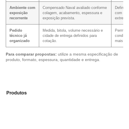
Ambiente com
Compensado Naval avaliado conforme
Define 
exposição
colagem, acabamento, espessura e
com face
recorrente
exposição prevista.
extremi
Pedido
Medida, bitola, volume necessário e
Permite 
técnico já
cidade de entrega definidos para
condição
organizado
cotação.
mais cla
Para comparar propostas:
utilize a mesma especificação de
produto, formato, espessura, quantidade e entrega.
Explore os modelos disponíveis em nosso mix de
Produtos
e encontre o tipo de chapa mais compatível
para sua demanda.
Compensado Plastificado
Plastificado 2 Processos
Compensado Plywood
Madeirite Resinado Fenólico
Madeirite Resinado Cola Branca
OSB Tapume
OSB Home Plus
OSB Induplac