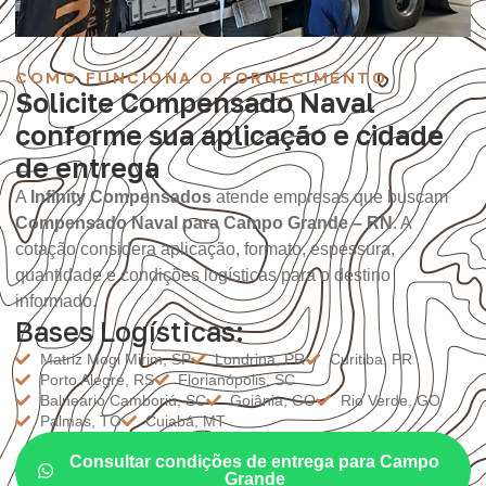
COMO FUNCIONA O FORNECIMENTO
Solicite Compensado Naval
conforme sua aplicação e cidade
de entrega
A
Infinity Compensados
atende empresas que buscam
Compensado Naval para Campo Grande – RN
. A
cotação considera aplicação, formato, espessura,
quantidade e condições logísticas para o destino
informado.
Bases Logísticas:
Matriz Mogi Mirim, SP
Londrina, PR
Curitiba, PR
Porto Alegre, RS
Florianópolis, SC
Balneário Camboriú, SC
Goiânia, GO
Rio Verde, GO
Palmas, TO
Cuiabá, MT
Consultar condições de entrega para Campo
Grande