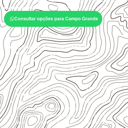
Antes da cotação, verifique a
espessura, o formato, a
exposição e o acabamento
previstos para a chapa.
Consultar opções para Campo Grande
O que interfere no desempenho
Confirme se a
espessura e o formato
são
compatíveis com o projeto.
Organize o plano de corte de acordo com as
dimensões disponíveis e o aproveitamento
necessário.
Proteja cortes, furos e extremidades com a
selagem
indicada para o projeto
.
Evite contato direto com o solo, chuva, umidade
acumulada e apoios desnivelados.
Consulte a ficha técnica antes de aplicações
externas, estruturais ou sujeitas a contato frequente