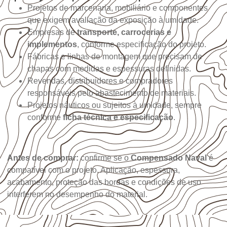
Projetos de marcenaria, mobiliário e componentes
que exigem avaliação da exposição à umidade.
Empresas de
transporte, carrocerias e
implementos
, conforme especificação do projeto.
Fábricas e linhas de montagem que precisam de
chapas com medidas e espessuras definidas.
Revendas, distribuidores e compradores
responsáveis pelo abastecimento de materiais.
Projetos náuticos ou sujeitos à umidade, sempre
conforme
ficha técnica e especificação
.
Antes de comprar:
confirme se o
Compensado Naval
é
compatível com o projeto. Aplicação, espessura,
acabamento, proteção das bordas e condições de uso
interferem no desempenho do material.