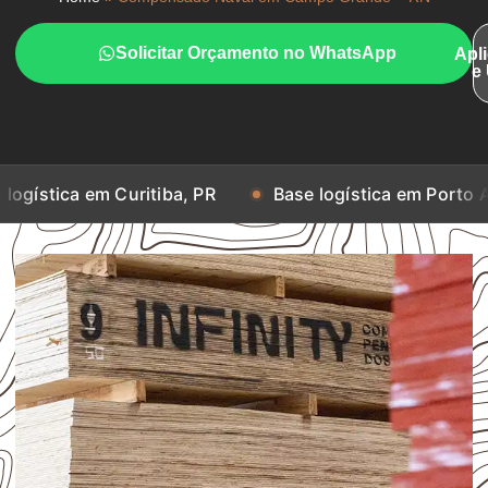
Solicitar Orçamento no WhatsApp
Apl
e
m Curitiba, PR
Base logística em Porto Alegre, RS