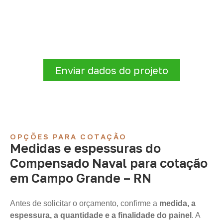
Compensado Naval
Para solicitar
Compensado Naval em
Campo Grande – RN
, envie os dados do
projeto. A cotação será analisada conforme
produto, quantidade e destino.
Enviar dados do projeto
OPÇÕES PARA COTAÇÃO
Medidas e espessuras do
Compensado Naval para cotação
em Campo Grande – RN
Antes de solicitar o orçamento, confirme a
medida, a
espessura, a quantidade e a finalidade do painel
. A