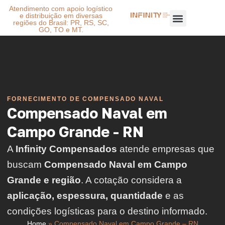
Atendimento com apoio logístico
e distribuição em diversas
regiões do Brasil: PR, RS, SC,
GO, TO e MT.
FORNECIMENTO DE COMPENSADO NAVAL
Compensado Naval em
Campo Grande - RN
A
Infinity Compensados
atende empresas que
buscam
Compensado Naval em Campo
Grande e região
. A cotação considera a
aplicação, espessura, quantidade
e as
condições logísticas para o destino informado.
Home
»
Compensado Naval em Campo Grande – RN