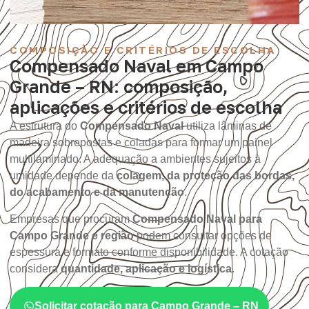
COMPOSIÇÃO E CRITÉRIOS DE ESCOLHA
Compensado Naval em Campo
Grande – RN: composição,
aplicações e critérios de escolha
A estrutura do
Compensado Naval
utiliza lâminas de
madeira sobrepostas e coladas para formar um painel
multilaminado. A adequação a ambientes sujeitos à
umidade depende da
colagem, da proteção das bordas,
do acabamento e da manutenção
.
Empresas que procuram
Compensado Naval para
Campo Grande e região
podem consultar opções de
espessura e formato conforme disponibilidade. A cotação
considera
quantidade, aplicação e logística
.
Solicitar cotação para Campo Grande – RN