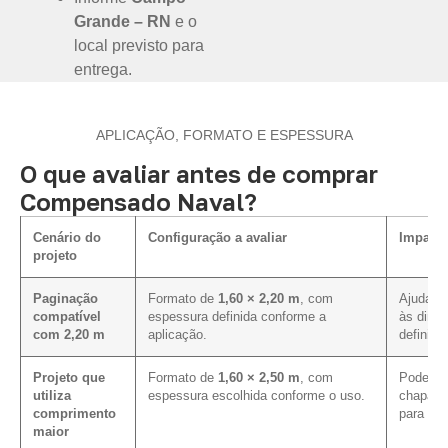
Grande – RN
e o
local previsto para
entrega.
APLICAÇÃO, FORMATO E ESPESSURA
O que avaliar antes de comprar
Compensado Naval?
Cenário do
Configuração a avaliar
Impacto
projeto
Paginação
Formato de
1,60 × 2,20 m
, com
Ajuda a 
compatível
espessura definida conforme a
às dime
com 2,20 m
aplicação.
definida
Projeto que
Formato de
1,60 × 2,50 m
, com
Pode me
utiliza
espessura escolhida conforme o uso.
chapa e
comprimento
para es
maior