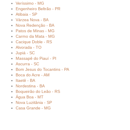
Veríssimo - MG
Engenheiro Beltrão - PR
Atibaia - SP
Várzea Nova - BA
Nova Redenção - BA
Patos de Minas - MG
Carmo da Mata - MG
Cacique Doble - RS
Alvorada - TO
Jupiá - SC
Massapê do Piauí - PI
Ascurra - SC
Bom Jesus do Tocantins - PA
Boca do Acre - AM
Itaetê - BA
Nordestina - BA
Boqueirão do Leão - RS
Água Boa - MT
Nova Luzitânia - SP
Casa Grande - MG