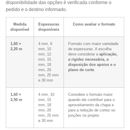
disponibilidade das opções é verificada conforme o
pedido e o destino informado.
Medida
Espessuras
Como avaliar o formato
disponível
disponíveis
1,60 ×
4 mm, 6
Formato com maior variedade
2,20 m
mm, 10
de espessuras. A escolha
mm, 12
deve considerar a
aplicação,
mm, 15
a rigidez necessária, a
mm, 18
disposição dos apoios e o
mm, 20
plano de corte
.
mm, 25 mm
e 30 mm
1,60 ×
4 mm, 10
Considere o formato maior
2,50 m
mm, 15
quando ele contribuir para o
mm, 18
aproveitamento da chapa e
mm, 20
para a redução de cortes ou
mm, 25 mm
junções no projeto.
e 30 mm