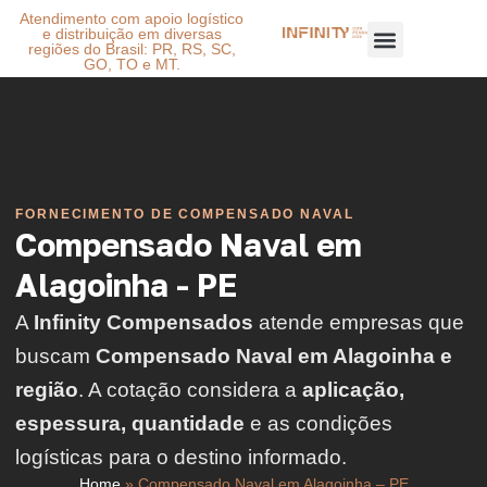
Atendimento com apoio logístico
e distribuição em diversas
regiões do Brasil: PR, RS, SC,
GO, TO e MT.
FORNECIMENTO DE COMPENSADO NAVAL
Compensado Naval em
Alagoinha - PE
A
Infinity Compensados
atende empresas que
buscam
Compensado Naval em Alagoinha e
região
. A cotação considera a
aplicação,
espessura, quantidade
e as condições
logísticas para o destino informado.
Home
»
Compensado Naval em Alagoinha – PE