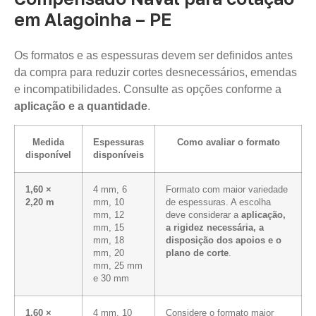
em Alagoinha – PE
Os formatos e as espessuras devem ser definidos antes
da compra para reduzir cortes desnecessários, emendas
e incompatibilidades. Consulte as opções conforme a
aplicação e a quantidade
.
Medida
Espessuras
Como avaliar o formato
disponível
disponíveis
1,60 ×
4 mm, 6
Formato com maior variedade
2,20 m
mm, 10
de espessuras. A escolha
mm, 12
deve considerar a
aplicação,
mm, 15
a rigidez necessária, a
mm, 18
disposição dos apoios e o
mm, 20
plano de corte
.
mm, 25 mm
e 30 mm
1,60 ×
4 mm, 10
Considere o formato maior