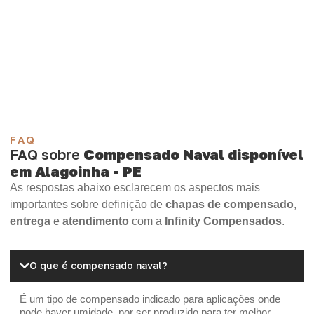
necessidade.
Compensado Plastificado
Plastificado 2 Processos
Compensado Plywood
Madeirite Resinado Fenólico
Madeirite Resinado Cola Branca
OSB Tapume
OSB Home Plus
OSB Induplac
FAQ
FAQ sobre
Compensado Naval disponível
em Alagoinha - PE
As respostas abaixo esclarecem os aspectos mais
importantes sobre definição de
chapas de compensado
,
entrega
e
atendimento
com a
Infinity Compensados
.
O que é compensado naval?
É um tipo de compensado indicado para aplicações onde
pode haver umidade, por ser produzido para ter melhor