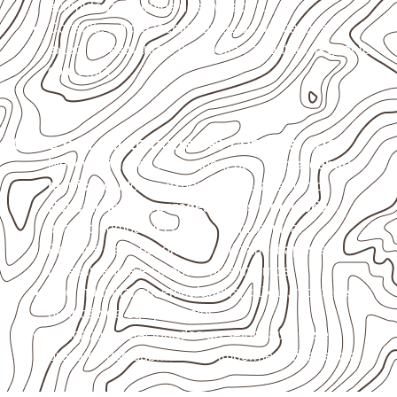
acumulada e apoios desnivelados.
Consulte a ficha técnica antes de aplicações
externas, estruturais ou sujeitas a contato frequente
com água.
Onde o produto pode ser considerado
Móveis, divisórias e componentes de
marcenaria
técnica
, conforme exposição e acabamento.
Revestimentos, paredes, pisos e divisórias
,
quando compatíveis com a ficha técnica.
Projetos de transporte que utilizam chapas em
revestimentos e componentes internos.
Uso industrial em embalagens, caixas, montagem e
proteção de equipamentos.
Aplicações relacionadas ao setor náutico, sem
presumir uso submerso ou impermeabilidade total.