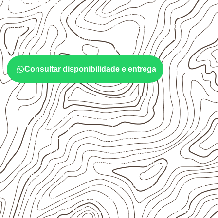
cuidados
A utilização do
Compensado Naval
depende do
ambiente, da finalidade e da especificação do projeto.
Antes da cotação, verifique a
espessura, o formato, a
exposição e o acabamento
previstos para a chapa.
Consultar disponibilidade e entrega
Critérios técnicos de uso
Escolha a medida considerando aplicação, apoios,
montagem e especificação técnica.
Organize o plano de corte de acordo com as
dimensões disponíveis e o aproveitamento
necessário.
Proteja cortes, furos e extremidades com a
selagem
indicada para o projeto
.
Evite contato direto com o solo, chuva, umidade