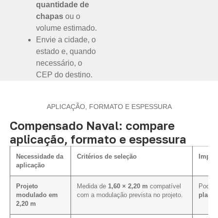
quantidade de
chapas
ou o
volume estimado.
Envie a cidade, o
estado e, quando
necessário, o
CEP do destino.
APLICAÇÃO, FORMATO E ESPESSURA
Compensado Naval: compare
aplicação, formato e espessura
Necessidade da
Critérios de seleção
Impact
aplicação
Projeto
Medida de
1,60 × 2,20 m
compatível
Pode f
modulado em
com a modulação prevista no projeto.
plano 
2,20 m