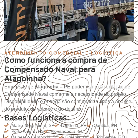
ATENDIMENTO COMERCIAL E LOGÍSTICA
Como funciona a compra de
Compensado Naval para
Alagoinha?
Empresas de
Alagoinha – PE
podem solicitar cotação de
Compensado Naval conforme a necessidade do projeto.
Disponibilidade e entrega são confirmadas após a análise
do produto, do volume e do destino.
Bases Logísticas:
Matriz Mogi Mirim, SP
Londrina, PR
Curitiba, PR
Porto Alegre, RS
Florianópolis, SC
Balneário Camboriú, SC
Goiânia, GO
Rio Verde, GO