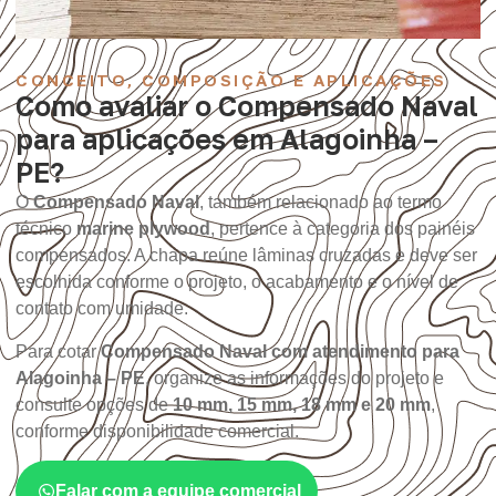
CONCEITO, COMPOSIÇÃO E APLICAÇÕES
Como avaliar o Compensado Naval
para aplicações em Alagoinha –
PE?
O
Compensado Naval
, também relacionado ao termo
técnico
marine plywood
, pertence à categoria dos painéis
compensados. A chapa reúne lâminas cruzadas e deve ser
escolhida conforme o projeto, o acabamento e o nível de
contato com umidade.
Para cotar
Compensado Naval com atendimento para
Alagoinha – PE
, organize as informações do projeto e
consulte opções de
10 mm, 15 mm, 18 mm e 20 mm
,
conforme disponibilidade comercial.
Falar com a equipe comercial