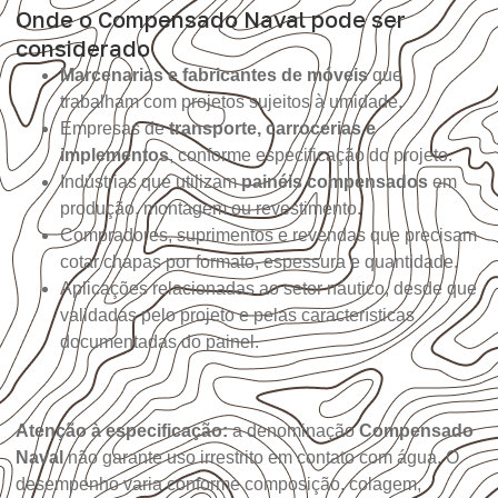
Onde o Compensado Naval pode ser
considerado
Marcenarias e fabricantes de móveis
que
trabalham com projetos sujeitos à umidade.
Empresas de
transporte, carrocerias e
implementos
, conforme especificação do projeto.
Indústrias que utilizam
painéis compensados
em
produção, montagem ou revestimento.
Compradores, suprimentos e revendas que precisam
cotar chapas por formato, espessura e quantidade.
Aplicações relacionadas ao setor náutico, desde que
validadas pelo projeto e pelas características
documentadas do painel.
Atenção à especificação:
a denominação
Compensado
Naval
não garante uso irrestrito em contato com água. O
desempenho varia conforme composição, colagem,