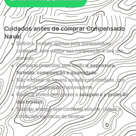
Cuidados antes de comprar Compensado
Naval
Definir o produto apenas pela nomenclatura
comercial, sem validar sua composição e seu uso
previsto.
Comparar propostas sem verificar
espessura,
formato, composição e quantidade
.
Não informar se haverá contato com umidade, uso
interno ou exposição mais exigente.
Realizar cortes sem prever a
selagem e a proteção
das bordas
.
Solicitar entrega sem confirmar volume, cidade e
condições logísticas do destino.