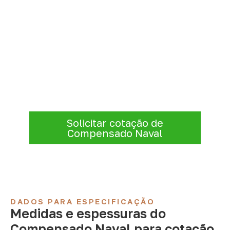
Organize sua cotação de
Compensado Naval
Informe a
aplicação, a espessura, a
quantidade e a cidade de entrega
. A
Infinity verificará a disponibilidade e as
condições comerciais e logísticas para sua
demanda.
Solicitar cotação de
Compensado Naval
DADOS PARA ESPECIFICAÇÃO
Medidas e espessuras do
Compensado Naval para cotação