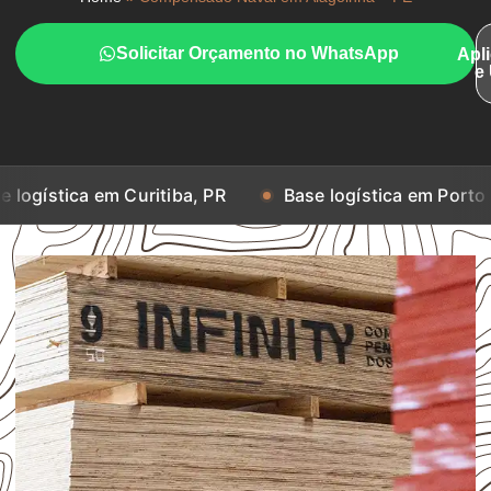
Solicitar Orçamento no WhatsApp
Apl
e
em Curitiba, PR
Base logística em Porto Alegre, RS