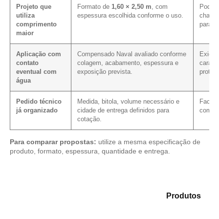
Projeto que
Formato de
1,60 × 2,50 m
, com
Pode m
utiliza
espessura escolhida conforme o uso.
chapa 
comprimento
para e
maior
Aplicação com
Compensado Naval avaliado conforme
Exige 
contato
colagem, acabamento, espessura e
caract
eventual com
exposição prevista.
proteç
água
Pedido técnico
Medida, bitola, volume necessário e
Facili
já organizado
cidade de entrega definidos para
com as
cotação.
Para comparar propostas:
utilize a mesma especificação de
produto, formato, espessura, quantidade e entrega.
Analise as opções em nosso catálogo de
Produtos
e
identifique o produto mais adequado para sua