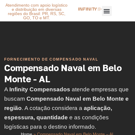
Atendimento com apoio logístico
e distribuição em diversas
regiões do Brasil: PR, RS, SC,
GO, TO e MT.
FORNECIMENTO DE COMPENSADO NAVAL
Compensado Naval em Belo
Monte - AL
A
Infinity Compensados
atende empresas que
buscam
Compensado Naval em Belo Monte e
região
. A cotação considera a
aplicação,
espessura, quantidade
e as condições
logísticas para o destino informado.
Home
»
Compensado Naval em Belo Monte – AL