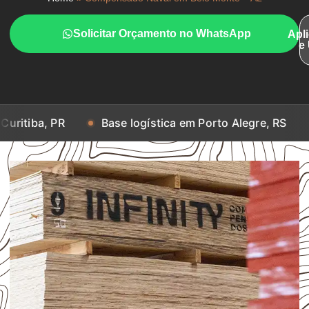
Solicitar Orçamento no WhatsApp
Apl
e
Base logística em Porto Alegre, RS
Base logí