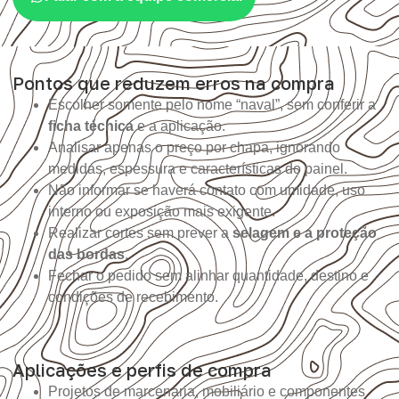
Pontos que reduzem erros na compra
Escolher somente pelo nome “naval”, sem conferir a
ficha técnica
e a aplicação.
Analisar apenas o preço por chapa, ignorando
medidas, espessura e características do painel.
Não informar se haverá contato com umidade, uso
interno ou exposição mais exigente.
Realizar cortes sem prever a
selagem e a proteção
das bordas
.
Fechar o pedido sem alinhar quantidade, destino e
condições de recebimento.
Aplicações e perfis de compra
Projetos de marcenaria, mobiliário e componentes