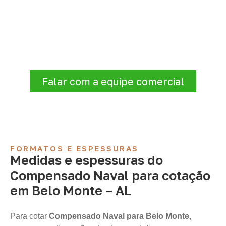
Compensado Naval para seu
projeto: consulte as opções
Para solicitar
Compensado Naval em Belo
Monte – AL
, envie os dados do projeto. A
cotação será analisada conforme produto,
quantidade e destino.
Falar com a equipe comercial
FORMATOS E ESPESSURAS
Medidas e espessuras do
Compensado Naval para cotação
em Belo Monte – AL
Para cotar
Compensado Naval para Belo Monte
,