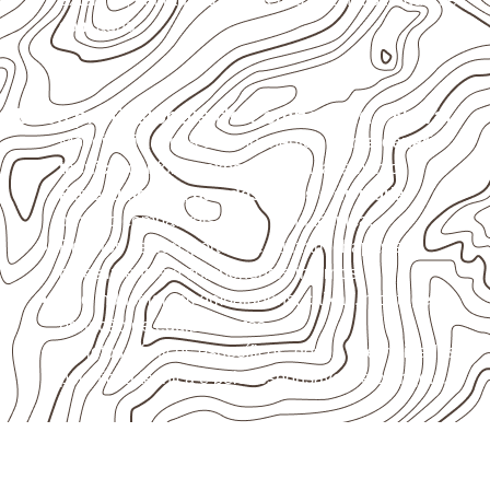
com água.
Usos profissionais do Compensado Naval
Móveis, divisórias e componentes de
marcenaria
técnica
, conforme exposição e acabamento.
Revestimentos, paredes, pisos e divisórias
,
quando compatíveis com a ficha técnica.
Projetos de transporte que utilizam chapas em
revestimentos e componentes internos.
Uso industrial em embalagens, caixas, montagem e
proteção de equipamentos.
Projetos náuticos específicos, desde que validados
pela ficha técnica e pelo responsável pelo projeto.