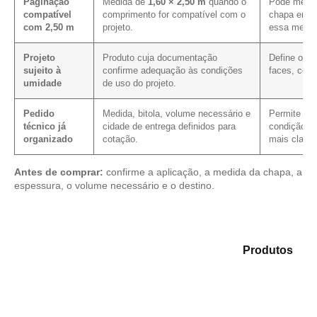
Paginação
Medida de
1,60 × 2,50 m
quando o
Pode melho
compatível
comprimento for compatível com o
chapa em p
com 2,50 m
projeto.
essa medid
Projeto
Produto cuja documentação
Define os 
sujeito à
confirme adequação às condições
faces, cort
umidade
de uso do projeto.
Pedido
Medida, bitola, volume necessário e
Permite veri
técnico já
cidade de entrega definidos para
condição co
organizado
cotação.
mais clarez
Antes de comprar:
confirme a aplicação, a medida da chapa, a
espessura, o volume necessário e o destino.
Compare as alternativas em nosso mix de
Produtos
e
identifique o material mais adequado para sua
necessidade.
Compensado Plastificado
Plastificado 2 Processos