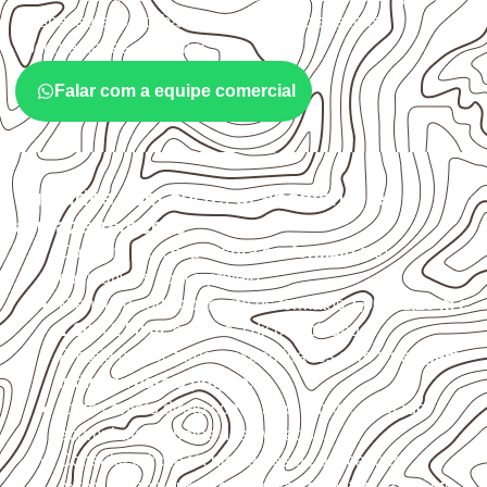
a espessura, o acabamento e as características
documentadas do painel.
Falar com a equipe comercial
Cuidados com corte, acabamento e
armazenamento
Confirme se a
espessura e o formato
são
compatíveis com o projeto.
Planeje o corte conforme os formatos
1,60 × 2,20 m e
1,60 × 2,50 m
, sujeitos à disponibilidade.
Proteja cortes, furos e extremidades com a
selagem
indicada para o projeto
.
Evite contato direto com o solo, chuva, umidade
acumulada e apoios desnivelados.
Consulte a ficha técnica antes de aplicações
externas, estruturais ou sujeitas a contato frequente