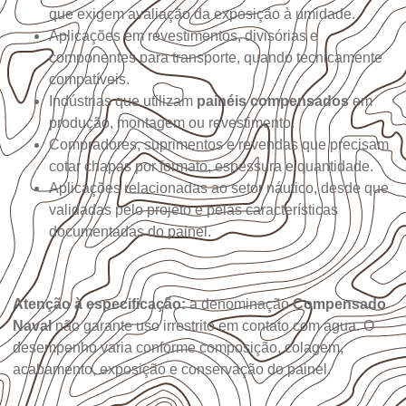
que exigem avaliação da exposição à umidade.
Aplicações em revestimentos, divisórias e
componentes para transporte, quando tecnicamente
compatíveis.
Indústrias que utilizam
painéis compensados
em
produção, montagem ou revestimento.
Compradores, suprimentos e revendas que precisam
cotar chapas por formato, espessura e quantidade.
Aplicações relacionadas ao setor náutico, desde que
validadas pelo projeto e pelas características
documentadas do painel.
Atenção à especificação:
a denominação
Compensado
Naval
não garante uso irrestrito em contato com água. O
desempenho varia conforme composição, colagem,
acabamento, exposição e conservação do painel.