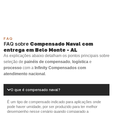
Compensado Plywood
Madeirite Resinado Fenólico
Madeirite Resinado Cola Branca
OSB Tapume
OSB Home Plus
OSB Induplac
FAQ
FAQ sobre
Compensado Naval com
entrega em Belo Monte - AL
As explicações abaixo detalham os pontos principais sobre
seleção de
painéis de compensado
,
logística
e
processo
com a
Infinity Compensados com
atendimento nacional
.
O que é compensado naval?
É um tipo de compensado indicado para aplicações onde
pode haver umidade, por ser produzido para ter melhor
desempenho nesse cenário quando comparado a