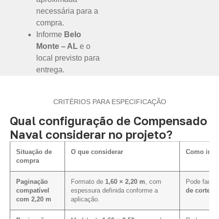
necessária para a
compra.
Informe
Belo
Monte – AL
e o
local previsto para
entrega.
CRITÉRIOS PARA ESPECIFICAÇÃO
Qual configuração de Compensado
Naval considerar no projeto?
Situação de
O que considerar
Como influ
compra
Paginação
Formato de
1,60 × 2,20 m
, com
Pode facili
compatível
espessura definida conforme a
de corte e
com 2,20 m
aplicação.