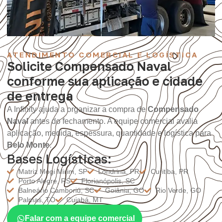
ATENDIMENTO COMERCIAL E LOGÍSTICA
Solicite Compensado Naval
conforme sua aplicação e cidade
de entrega
A Infinity ajuda a organizar a compra de
Compensado
Naval
antes do fechamento. A equipe comercial avalia
aplicação, medida, espessura, quantidade e logística para
Belo Monte
.
Bases Logísticas:
Matriz Mogi Mirim, SP
Londrina, PR
Curitiba, PR
Porto Alegre, RS
Florianópolis, SC
Balneário Camboriú, SC
Goiânia, GO
Rio Verde, GO
Palmas, TO
Cuiabá, MT
Falar com a equipe comercial