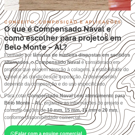
CONCEITO, COMPOSIÇÃO E APLICAÇÕES
O que é Compensado Naval e
como escolher para projetos em
Belo Monte – AL?
Formado por
lâminas de madeira dispostas em sentidos
alternados
, o
Compensado Naval
é considerado em
projetos que exigem atenção à colagem, à estabilidade do
painel e às condições de exposição. O desempenho
depende da composição e do uso especificado.
Para cotar
Compensado Naval com atendimento para
Belo Monte – AL
, organize as informações do projeto e
consulte opções de
10 mm, 15 mm, 18 mm e 20 mm
,
conforme disponibilidade comercial.
Falar com a equipe comercial