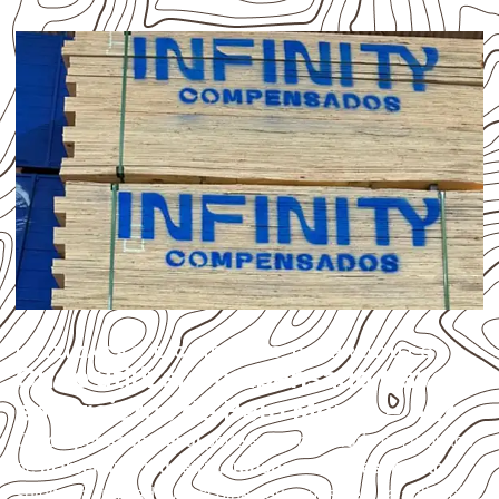
UTILIZAÇÃO E CUIDADOS DO PRODUTO
Onde utilizar Compensado Naval
em projetos de Belo Monte – AL?
O
Compensado Naval
pode ser considerado em projetos
de
marcenaria, indústria, transporte e revestimento
sujeitos à umidade. A escolha deve considerar a aplicação,