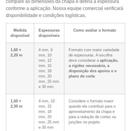
compare as dimensões da chapa e defina a espessura
conforme a aplicação. Nossa equipe comercial verificará
disponibilidade e condições logísticas.
Medida
Espessuras
Como avaliar o formato
disponível
disponíveis
1,60 ×
4 mm, 6
Formato com maior variedade
2,20 m
mm, 10
de espessuras. A escolha
mm, 12
deve considerar a
aplicação,
mm, 15
a rigidez necessária, a
mm, 18
disposição dos apoios e o
mm, 20
plano de corte
.
mm, 25 mm
e 30 mm
1,60 ×
4 mm, 10
Considere o formato maior
2,50 m
mm, 15
quando ele contribuir para o
mm, 18
aproveitamento da chapa e
mm, 20
para a redução de cortes ou
mm, 25 mm
junções no projeto.
e 30 mm