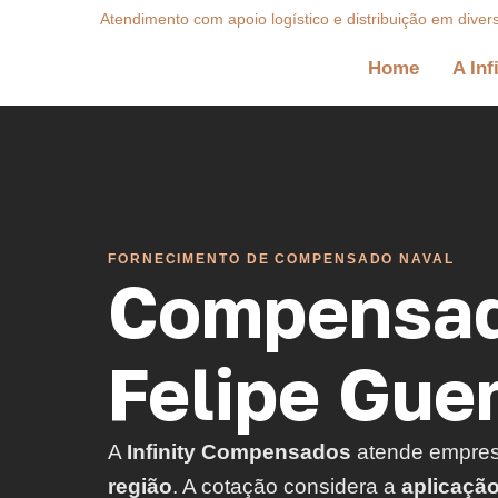
Atendimento com apoio logístico e distribuição em diver
Home
A Inf
FORNECIMENTO DE COMPENSADO NAVAL
Compensad
Felipe Guer
A
Infinity Compensados
atende empre
região
. A cotação considera a
aplicaçã