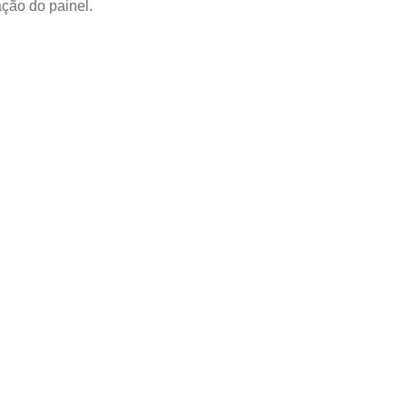
ção do painel.
RODUTO
 para
 Guerra:
ados