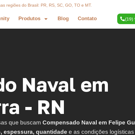
sas regiões do Brasil: PR, RS, SC, GO, TO e MT.
inity
Produtos
Blog
Contato
(19)
o Naval em
ra - RN
sas que buscam
Compensado Naval em Felipe Gu
o, espessura, quantidade
e as condições logísticas