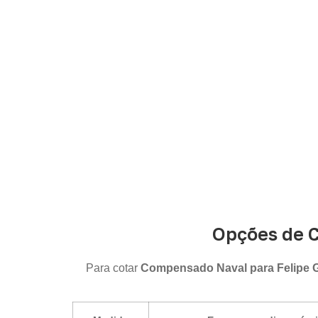
Informe a
aplicação, a espessura, a 
Opções de 
Para cotar
Compensado Naval para Felipe 