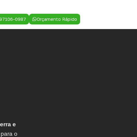
 97106-0987
Orçamento Rápido
erra e
 para o