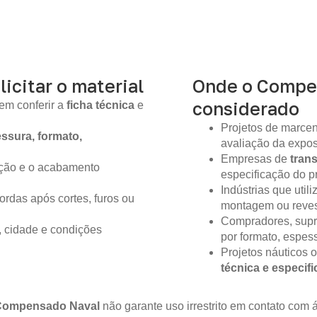
licitar o material
Onde o Compe
considerado
em conferir a
ficha técnica
e
Projetos de marcen
ssura, formato,
avaliação da expo
Empresas de
tran
ição e o acabamento
especificação do pr
Indústrias que util
ordas após cortes, furos ou
montagem ou reves
Compradores, supr
, cidade e condições
por formato, espes
Projetos náuticos 
técnica e especif
Compensado Naval
não garante uso irrestrito em contato co