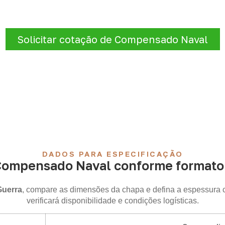
quantidade e a cidade de entrega
. A Infinity verificará a 
logísticas para sua demanda.
Solicitar cotação de Compensado Naval
DADOS PARA ESPECIFICAÇÃO
Compensado Naval conforme formato 
Guerra
, compare as dimensões da chapa e defina a espessura 
verificará disponibilidade e condições logísticas.