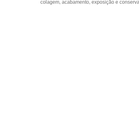
colagem, acabamento, exposição e conserva
UTILIZAÇÃO E CUIDADOS DO P
Compensado Naval
empresas de Felipe
aplicações e cuid