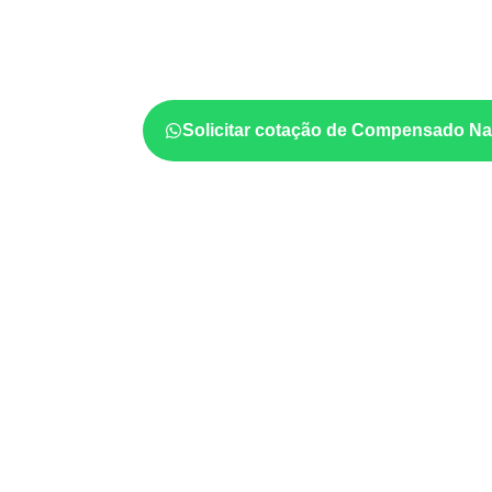
O
Compensado Naval
pode ser considerad
indústria, transporte e revestimento
sujeit
considerar a aplicação, a espessura, o acaba
documentadas do painel.
Solicitar cotação de Compensado Na
Projetos compatíveis com
técnica
Marcenaria e fabricação de móveis
d
sujeitos à umidade.