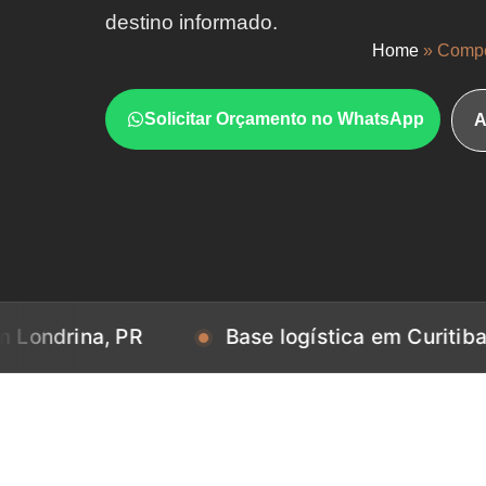
destino informado.
Home
»
Compe
Solicitar Orçamento no WhatsApp
A
na, PR
Base logística em Curitiba, PR