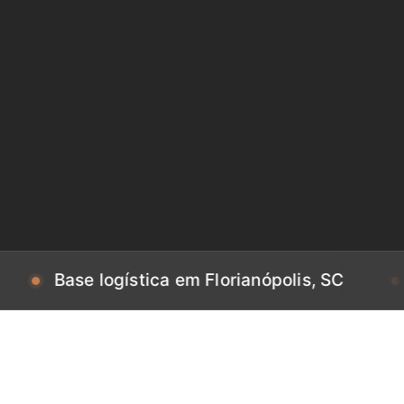
se logística em Florianópolis, SC
Base lo