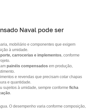
nsado Naval pode ser
aria, mobiliário e componentes que exigem
sição à umidade.
sporte, carrocerias e implementos
, conforme
ojeto.
izam
painéis compensados
em produção,
timento.
imentos e revendas que precisam cotar chapas
sura e quantidade.
ou sujeitos à umidade, sempre conforme
ficha
icação
.
m água. O desempenho varia conforme composição,