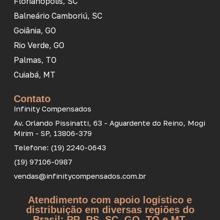
Florianópolis, SC
Balneário Camboriú, SC
Goiânia, GO
Rio Verde, GO
Palmas, TO
Cuiabá, MT
Contato
Infinity Compensados
Av. Orlando Pissinatti, 63 - Aguardente do Reino, Mogi
Mirim - SP, 13806-379
Telefone: (19) 2240-0643
(19) 97106-0987
vendas@infinitycompensados.com.br
Atendimento com apoio logístico e
distribuição em diversas regiões do
Brasil: PR, RS, SC, GO, TO e MT.