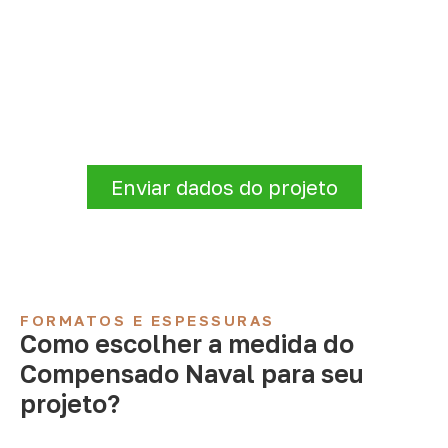
Compensado Naval para seu
projeto: consulte as opções
Consulte opções de
Compensado Naval
conforme a finalidade do projeto. Nossa
equipe comercial ajuda a organizar medidas,
volume e condições de atendimento para
sua região.
Enviar dados do projeto
FORMATOS E ESPESSURAS
Como escolher a medida do
Compensado Naval para seu
projeto?