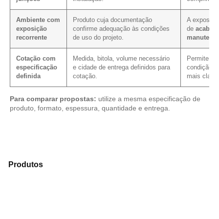
Ambiente com
Produto cuja documentação
A exposiçã
exposição
confirme adequação às condições
de
acabam
recorrente
de uso do projeto.
manutenç
Cotação com
Medida, bitola, volume necessário
Permite ver
especificação
e cidade de entrega definidos para
condição c
definida
cotação.
mais clarez
Para comparar propostas:
utilize a mesma especificação de
produto, formato, espessura, quantidade e entrega.
Analise os modelos disponíveis em nosso catálogo de
Produtos
e encontre o material mais indicado para sua
necessidade.
Compensado Plastificado
Plastificado 2 Processos
Compensado Plywood
Madeirite Resinado Fenólico
Madeirite Resinado Cola Branca
OSB Tapume