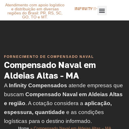
Atendimento com apoio logístico
e distribuição em diversas
regiões do Brasil: PR, RS, SC,
GO, TO e MT.
FORNECIMENTO DE COMPENSADO NAVAL
Compensado Naval em
Aldeias Altas - MA
A
Infinity Compensados
atende empresas que
buscam
Compensado Naval em Aldeias Altas
e região
. A cotação considera a
aplicação,
espessura, quantidade
e as condições
logísticas para o destino informado.
Home
»
Compensado Naval em Aldeias Altas – MA