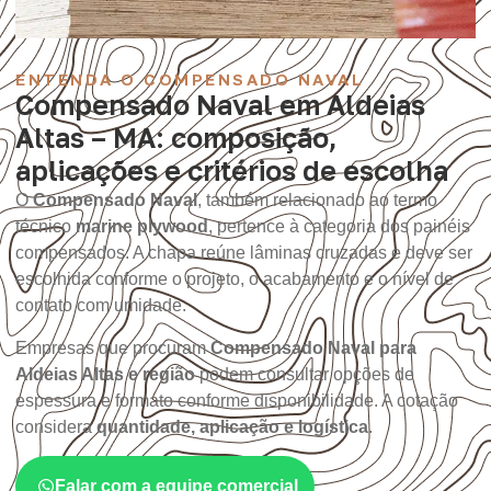
ENTENDA O COMPENSADO NAVAL
Compensado Naval em Aldeias
Altas – MA: composição,
aplicações e critérios de escolha
O
Compensado Naval
, também relacionado ao termo
técnico
marine plywood
, pertence à categoria dos painéis
compensados. A chapa reúne lâminas cruzadas e deve ser
escolhida conforme o projeto, o acabamento e o nível de
contato com umidade.
Empresas que procuram
Compensado Naval para
Aldeias Altas e região
podem consultar opções de
espessura e formato conforme disponibilidade. A cotação
considera
quantidade, aplicação e logística
.
Falar com a equipe comercial