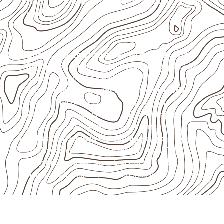
externas, estruturais ou sujeitas a contato frequente
com água.
Onde o produto pode ser considerado
Marcenaria e fabricação de móveis
destinados a
ambientes sujeitos à umidade.
Revestimentos, paredes, pisos e divisórias
,
quando compatíveis com a ficha técnica.
Projetos de transporte que utilizam chapas em
revestimentos e componentes internos.
Indústrias e linhas de montagem
que necessitam
de chapas com formato e espessura definidos.
Projetos náuticos específicos, desde que validados
pela ficha técnica e pelo responsável pelo projeto.