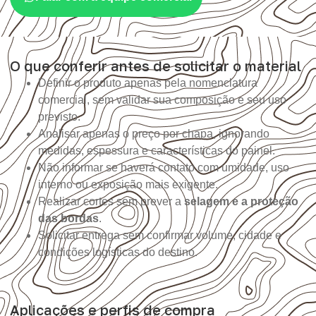
O que conferir antes de solicitar o material
Definir o produto apenas pela nomenclatura
comercial, sem validar sua composição e seu uso
previsto.
Analisar apenas o preço por chapa, ignorando
medidas, espessura e características do painel.
Não informar se haverá contato com umidade, uso
interno ou exposição mais exigente.
Realizar cortes sem prever a
selagem e a proteção
das bordas
.
Solicitar entrega sem confirmar volume, cidade e
condições logísticas do destino.
Aplicações e perfis de compra