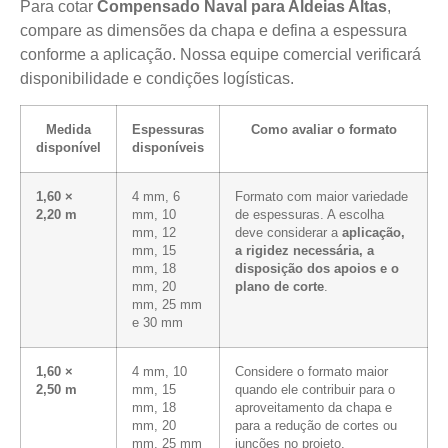
Para cotar
Compensado Naval para Aldeias Altas
,
compare as dimensões da chapa e defina a espessura
conforme a aplicação. Nossa equipe comercial verificará
disponibilidade e condições logísticas.
Medida
Espessuras
Como avaliar o formato
disponível
disponíveis
1,60 ×
4 mm, 6
Formato com maior variedade
2,20 m
mm, 10
de espessuras. A escolha
mm, 12
deve considerar a
aplicação,
mm, 15
a rigidez necessária, a
mm, 18
disposição dos apoios e o
mm, 20
plano de corte
.
mm, 25 mm
e 30 mm
1,60 ×
4 mm, 10
Considere o formato maior
2,50 m
mm, 15
quando ele contribuir para o
mm, 18
aproveitamento da chapa e
mm, 20
para a redução de cortes ou
mm, 25 mm
junções no projeto.