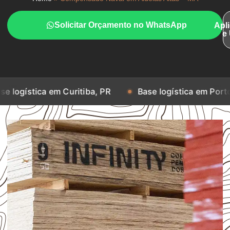
Solicitar Orçamento no WhatsApp
Apl
e
 em Curitiba, PR
Base logística em Porto Alegre, RS