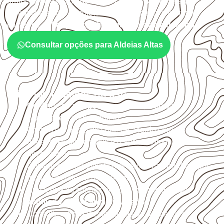
profissionais, desde que suas características sejam
compatíveis com o projeto. A Infinity orienta a compra
conforme
aplicação, medida, quantidade e destino
.
Consultar opções para Aldeias Altas
Critérios técnicos de uso
Confirme se a
espessura e o formato
são
compatíveis com o projeto.
Organize o plano de corte de acordo com as
dimensões disponíveis e o aproveitamento
necessário.
Considere acabamento e proteção das bordas após
qualquer corte ou usinagem.
Armazene as chapas em local
coberto, seco,
ventilado e com apoio nivelado
.
Consulte a ficha técnica antes de aplicações