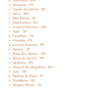
Gurinhatã - MG
Umarizal - RN
Capão da Canoa - RS
Jacuí - MG
Belo Monte - AL
Dois Irmãos - RS
Coronel Pacheco - MG
Tatuí - SP
Casinhas - PE
Floresta - PR
Lençóis Paulista - SP
Santos - SP
Brejo dos Santos - PB
Barra do Jacaré - PR
Igrejinha - RS
Oliveira dos Brejinhos - BA
Juru - PB
Betânia do Piauí - PI
Paraibuna - SP
Vargem Bonita - SC