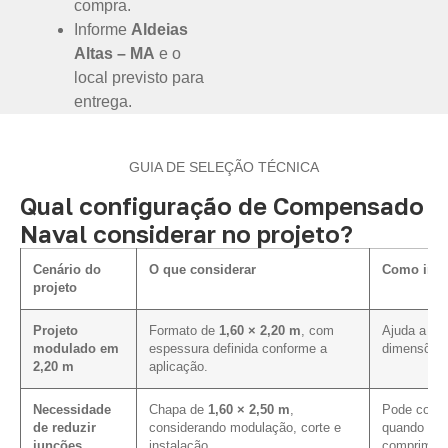
compra.
Informe
Aldeias
Altas – MA
e o
local previsto para
entrega.
GUIA DE SELEÇÃO TÉCNICA
Qual configuração de Compensado
Naval considerar no projeto?
Cenário do
O que considerar
Como influ
projeto
Projeto
Formato de
1,60 × 2,20 m
, com
Ajuda a ali
modulado em
espessura definida conforme a
dimensões 
2,20 m
aplicação.
Necessidade
Chapa de
1,60 × 2,50 m
,
Pode contri
de reduzir
considerando modulação, corte e
quando a p
junções
instalação.
compriment