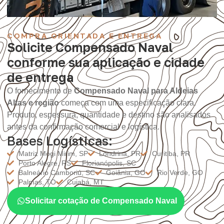
COMPRA ORIENTADA E ENTREGA
Solicite Compensado Naval
conforme sua aplicação e cidade
de entrega
O fornecimento de
Compensado Naval para Aldeias
Altas e região
começa com uma especificação clara.
Produto, espessura, quantidade e destino são analisados
antes da confirmação comercial e logística.
Bases Logísticas:
Matriz Mogi Mirim, SP
Londrina, PR
Curitiba, PR
Porto Alegre, RS
Florianópolis, SC
Balneário Camboriú, SC
Goiânia, GO
Rio Verde, GO
Palmas, TO
Cuiabá, MT
Solicitar cotação de Compensado Naval