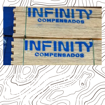
ESCOLHA CONFORME A APLICAÇÃO
Quando considerar o Compensado
Naval para uma aplicação em
Aldeias Altas?
O
Compensado Naval
atende diferentes aplicações