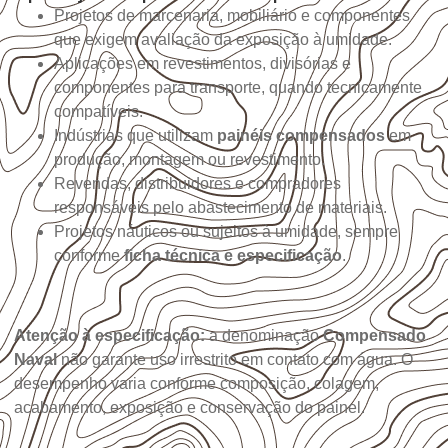
Projetos de marcenaria, mobiliário e componentes
que exigem avaliação da exposição à umidade.
Aplicações em revestimentos, divisórias e
componentes para transporte, quando tecnicamente
compatíveis.
Indústrias que utilizam
painéis compensados
em
produção, montagem ou revestimento.
Revendas, distribuidores e compradores
responsáveis pelo abastecimento de materiais.
Projetos náuticos ou sujeitos à umidade, sempre
conforme
ficha técnica e especificação
.
Atenção à especificação:
a denominação
Compensado
Naval
não garante uso irrestrito em contato com água. O
desempenho varia conforme composição, colagem,
acabamento, exposição e conservação do painel.