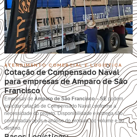
ATENDIMENTO COMERCIAL E LOGÍSTICA
Cotação de Compensado Naval
para empresas de Amparo de São
Francisco
Empresas de
Amparo de São Francisco – SE
podem
solicitar cotação de Compensado Naval conforme a
necessidade do projeto. Disponibilidade e entrega são
confirmadas após a análise do produto, do volume e do
destino.
Bases Logísticas: