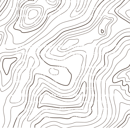
acumulada e apoios desnivelados.
Valide com o responsável técnico qualquer uso que
envolva carga, exposição intensa ou requisitos
específicos.
Usos profissionais do Compensado Naval
Marcenaria e fabricação de móveis
destinados a
ambientes sujeitos à umidade.
Revestimentos, paredes, pisos e divisórias
,
quando compatíveis com a ficha técnica.
Projetos de transporte que utilizam chapas em
revestimentos e componentes internos.
Indústrias e linhas de montagem
que necessitam
de chapas com formato e espessura definidos.
Aplicações relacionadas ao setor náutico, sem
presumir uso submerso ou impermeabilidade total.