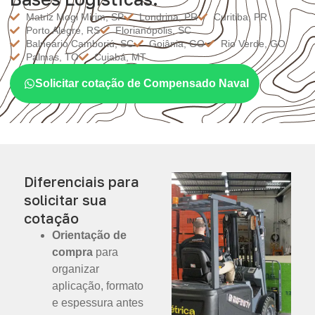
Matriz Mogi Mirim, SP
Londrina, PR
Curitiba, PR
Porto Alegre, RS
Florianópolis, SC
Balneário Camboriú, SC
Goiânia, GO
Rio Verde, GO
Palmas, TO
Cuiabá, MT
Solicitar cotação de Compensado Naval
Diferenciais para
solicitar sua
cotação
Orientação de
compra
para
organizar
aplicação, formato
e espessura antes