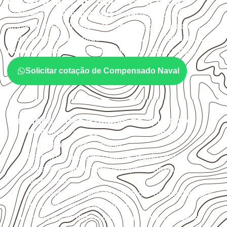
de Amparo de São Francisco?
A utilização do
Compensado Naval
depende do
ambiente, da finalidade e da especificação do projeto.
Antes da cotação, verifique a
espessura, o formato, a
exposição e o acabamento
previstos para a chapa.
Solicitar cotação de Compensado Naval
Cuidados antes e depois da aplicação
Confirme se a
espessura e o formato
são
compatíveis com o projeto.
Organize o plano de corte de acordo com as
dimensões disponíveis e o aproveitamento
necessário.
Considere acabamento e proteção das bordas após
qualquer corte ou usinagem.
Evite contato direto com o solo, chuva, umidade