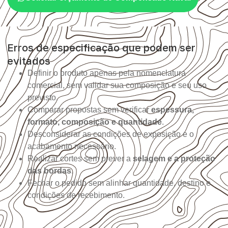
Erros de especificação que podem ser
evitados
Definir o produto apenas pela nomenclatura
comercial, sem validar sua composição e seu uso
previsto.
Comparar propostas sem verificar
espessura,
formato, composição e quantidade
.
Desconsiderar as condições de exposição e o
acabamento necessário.
Realizar cortes sem prever a
selagem e a proteção
das bordas
.
Fechar o pedido sem alinhar quantidade, destino e
condições de recebimento.