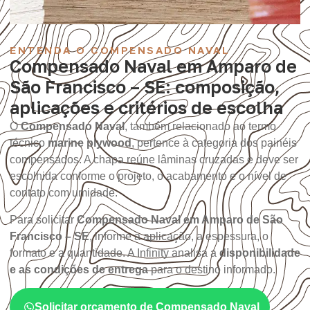
ENTENDA O COMPENSADO NAVAL
Compensado Naval em Amparo de
São Francisco – SE: composição,
aplicações e critérios de escolha
O
Compensado Naval
, também relacionado ao termo
técnico
marine plywood
, pertence à categoria dos painéis
compensados. A chapa reúne lâminas cruzadas e deve ser
escolhida conforme o projeto, o acabamento e o nível de
contato com umidade.
Para solicitar
Compensado Naval em Amparo de São
Francisco – SE
, informe a aplicação, a espessura, o
formato e a quantidade. A Infinity analisa a
disponibilidade
e as condições de entrega
para o destino informado.
Solicitar orçamento de Compensado Naval