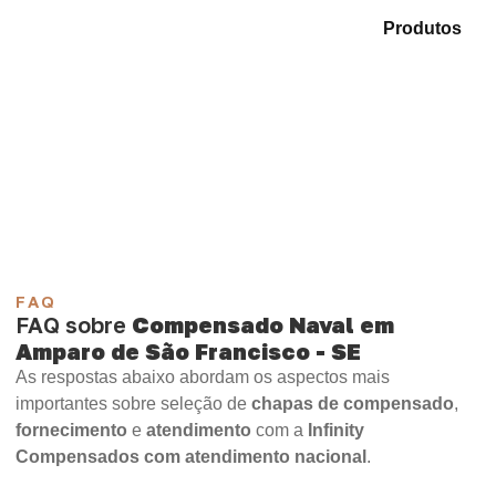
Compare as opções em nosso portfólio de
Produtos
e
identifique o produto mais adequado para sua
necessidade.
Compensado Plastificado
Plastificado 2 Processos
Compensado Plywood
Madeirite Resinado Fenólico
Madeirite Resinado Cola Branca
OSB Tapume
OSB Home Plus
OSB Induplac
FAQ
FAQ sobre
Compensado Naval em
Amparo de São Francisco - SE
As respostas abaixo abordam os aspectos mais
importantes sobre seleção de
chapas de compensado
,
fornecimento
e
atendimento
com a
Infinity
Compensados com atendimento nacional
.