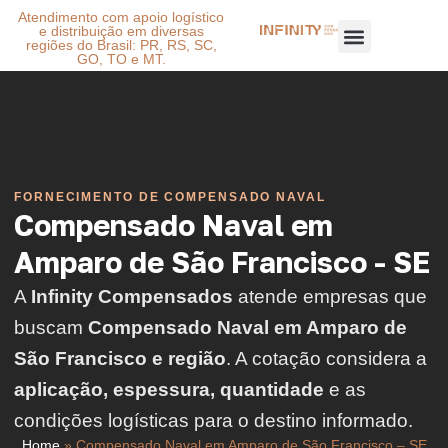
Atendimento com apoio logístico
e distribuição em diversas
regiões do Brasil: PR, RS, SC,
GO, TO e MT.
FORNECIMENTO DE COMPENSADO NAVAL
Compensado Naval em
Amparo de São Francisco - SE
A
Infinity Compensados
atende empresas que
buscam
Compensado Naval em Amparo de
São Francisco e região
. A cotação considera a
aplicação, espessura, quantidade
e as
condições logísticas para o destino informado.
Home
»
Compensado Naval em Amparo de São Francisco – SE