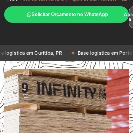
Solicitar Orçamento no WhatsApp
Apl
e
em Curitiba, PR
Base logística em Porto Alegre, RS