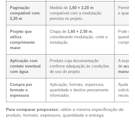
Paginação
Medida de
1,60 × 2,20 m
Permite a
compatível com
compatível com a modulação
e quantid
2,20 m
prevista no projeto.
Projeto que
Chapa de
1,60 × 2,50 m
,
Pode cont
utiliza
considerando modulação, corte e
quando a 
comprimento
instalação.
comprime
maior
Aplicação com
Produto cuja documentação
A exposiç
contato eventual
confirme adequação às condições
de
acaba
com água
de uso do projeto.
manuten
Compra por
Aplicação, formato, espessura,
Ajuda a r
formato e
quantidade e destino previamente
solicitaç
espessura
informados.
necessári
Para comparar propostas:
utilize a mesma especificação de
produto, formato, espessura, quantidade e entrega.