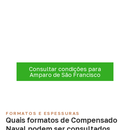
Organize sua cotação de
Compensado Naval
Informe a
aplicação, a espessura, a
quantidade e a cidade de entrega
. A
Infinity verificará a disponibilidade e as
condições comerciais e logísticas para sua
demanda.
Consultar condições para
Amparo de São Francisco
FORMATOS E ESPESSURAS
Quais formatos de Compensado
Naval podem ser consultados