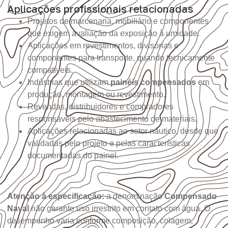
Aplicações profissionais relacionadas
Projetos de marcenaria, mobiliário e componentes
que exigem avaliação da exposição à umidade.
Aplicações em revestimentos, divisórias e
componentes para transporte, quando tecnicamente
compatíveis.
Indústrias que utilizam
painéis compensados
em
produção, montagem ou revestimento.
Revendas, distribuidores e compradores
responsáveis pelo abastecimento de materiais.
Aplicações relacionadas ao setor náutico, desde que
validadas pelo projeto e pelas características
documentadas do painel.
Atenção à especificação:
a denominação
Compensado
Naval
não garante uso irrestrito em contato com água. O
desempenho varia conforme composição, colagem,