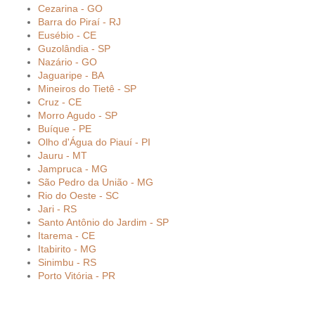
Cezarina - GO
Barra do Piraí - RJ
Eusébio - CE
Guzolândia - SP
Nazário - GO
Jaguaripe - BA
Mineiros do Tietê - SP
Cruz - CE
Morro Agudo - SP
Buíque - PE
Olho d'Água do Piauí - PI
Jauru - MT
Jampruca - MG
São Pedro da União - MG
Rio do Oeste - SC
Jari - RS
Santo Antônio do Jardim - SP
Itarema - CE
Itabirito - MG
Sinimbu - RS
Porto Vitória - PR