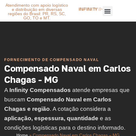
Atendimento com apoio logístico
e distribuição em diversas
regiões do Brasil: PR, RS, SC,
GO, TO e MT.
FORNECIMENTO DE COMPENSADO NAVAL
Compensado Naval em Carlos
Chagas - MG
A
Infinity Compensados
atende empresas que
buscam
Compensado Naval em Carlos
Chagas e região
. A cotação considera a
aplicação, espessura, quantidade
e as
condições logísticas para o destino informado.
Home
»
Compensado Naval em Carlos Chagas – MG