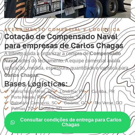
ATENDIMENTO COMERCIAL E LOGÍSTICA
Cotação de Compensado Naval
para empresas de Carlos Chagas
A Infinity ajuda a organizar a compra de
Compensado
Naval
antes do fechamento. A equipe comercial avalia
aplicação, medida, espessura, quantidade e logística para
Carlos Chagas
.
Bases Logísticas:
Matriz Mogi Mirim, SP
Londrina, PR
Curitiba, PR
Porto Alegre, RS
Florianópolis, SC
Balneário Camboriú, SC
Goiânia, GO
Rio Verde, GO
Palmas, TO
Cuiabá, MT
Consultar condições de entrega para Carlos
Chagas