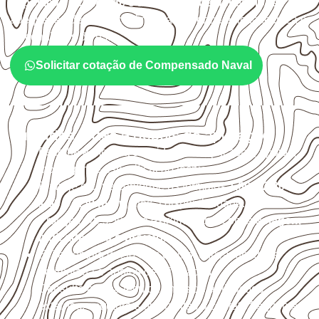
exposição à umidade e à estabilidade dimensional
. A
adequação deve ser confirmada conforme a ficha técnica e
as condições de uso.
Solicitar cotação de Compensado Naval
Cuidados antes e depois da aplicação
Escolha a medida considerando aplicação, apoios,
montagem e especificação técnica.
Planeje o corte conforme os formatos
1,60 × 2,20 m e
1,60 × 2,50 m
, sujeitos à disponibilidade.
Proteja cortes, furos e extremidades com a
selagem
indicada para o projeto
.
Evite contato direto com o solo, chuva, umidade
acumulada e apoios desnivelados.
Consulte a ficha técnica antes de aplicações
externas, estruturais ou sujeitas a contato frequente