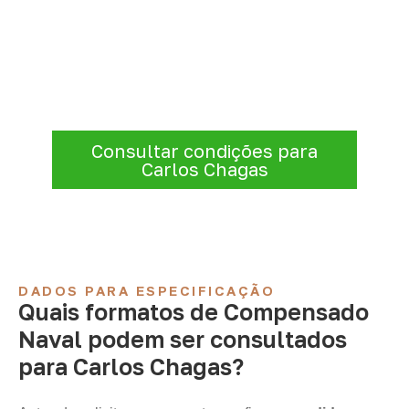
conforme sua aplicação
A Infinity atende empresas que precisam de
Compensado Naval para marcenaria,
indústria, transporte e revestimentos
.
Disponibilidade, prazo e entrega são
confirmados após a análise da solicitação.
Consultar condições para
Carlos Chagas
DADOS PARA ESPECIFICAÇÃO
Quais formatos de Compensado
Naval podem ser consultados
para Carlos Chagas?