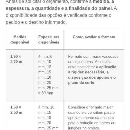
Antes de solicitar o orçamento, confirme a
medida, a
espessura, a quantidade e a finalidade do painel
. A
disponibilidade das opções é verificada conforme o
pedido e o destino informado.
Medida
Espessuras
Como avaliar o formato
disponível
disponíveis
1,60 ×
4 mm, 6
Formato com maior variedade
2,20 m
mm, 10
de espessuras. A escolha
mm, 12
deve considerar a
aplicação,
mm, 15
a rigidez necessária, a
mm, 18
disposição dos apoios e o
mm, 20
plano de corte
.
mm, 25 mm
e 30 mm
1,60 ×
4 mm, 10
Considere o formato maior
2,50 m
mm, 15
quando ele contribuir para o
mm, 18
aproveitamento da chapa e
mm, 20
para a redução de cortes ou
mm, 25 mm
junções no projeto.