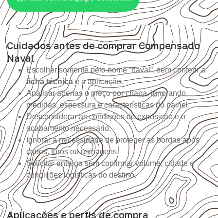
Cuidados antes de comprar Compensado
Naval
Escolher somente pelo nome “naval”, sem conferir a
ficha técnica
e a aplicação.
Analisar apenas o preço por chapa, ignorando
medidas, espessura e características do painel.
Desconsiderar as condições de exposição e o
acabamento necessário.
Ignorar a necessidade de proteger as bordas após
cortes, furos ou usinagens.
Solicitar entrega sem confirmar volume, cidade e
condições logísticas do destino.
Aplicações e perfis de compra