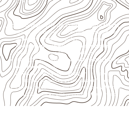
com água.
Usos profissionais do Compensado Naval
Móveis, divisórias e componentes de
marcenaria
técnica
, conforme exposição e acabamento.
Revestimentos, paredes, pisos e divisórias
,
quando compatíveis com a ficha técnica.
Aplicações em
carrocerias, implementos, trailers e
motorhomes
, conforme especificação.
Indústrias e linhas de montagem
que necessitam
de chapas com formato e espessura definidos.
Projetos náuticos específicos, desde que validados
pela ficha técnica e pelo responsável pelo projeto.
Solicite Compensado Naval