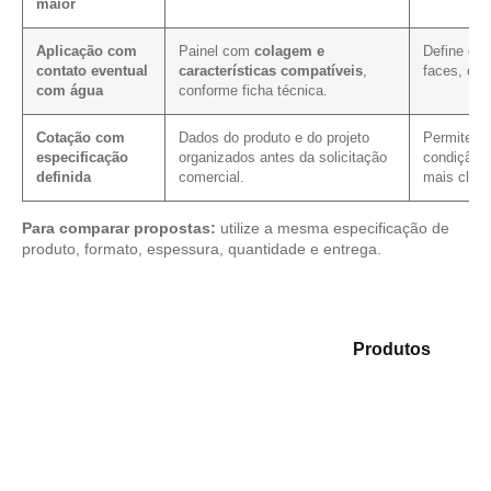
maior
Aplicação com
Painel com
colagem e
Define os
contato eventual
características compatíveis
,
faces, cor
com água
conforme ficha técnica.
Cotação com
Dados do produto e do projeto
Permite ver
especificação
organizados antes da solicitação
condição c
definida
comercial.
mais clare
Para comparar propostas:
utilize a mesma especificação de
produto, formato, espessura, quantidade e entrega.
Explore as opções em nosso mix de
Produtos
e
selecione o material mais indicado para sua aplicação.
Compensado Plastificado
Plastificado 2 Processos
Compensado Plywood
Madeirite Resinado Fenólico
Madeirite Resinado Cola Branca
OSB Tapume
OSB Home Plus
OSB Induplac