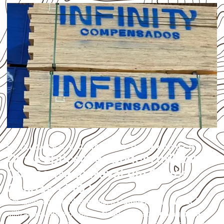
UTILIZAÇÃO E CUIDADOS DO PRODUTO
Quais aplicações podem utilizar
Compensado Naval em Carlos
Chagas – MG?
Em aplicações profissionais, o
Compensado Naval
é
utilizado quando o projeto exige atenção à
colagem, à