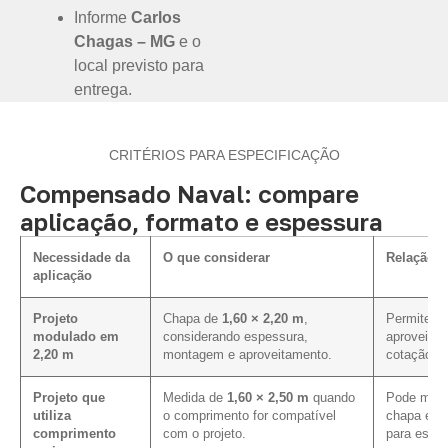
Informe
Carlos
Chagas – MG
e o
local previsto para
entrega.
CRITÉRIOS PARA ESPECIFICAÇÃO
Compensado Naval: compare
aplicação, formato e espessura
Necessidade da
O que considerar
Relação c
aplicação
Projeto
Chapa de
1,60 × 2,20 m
,
Permite av
modulado em
considerando espessura,
aproveitam
2,20 m
montagem e aproveitamento.
cotação.
Projeto que
Medida de
1,60 × 2,50 m
quando
Pode melh
utiliza
o comprimento for compatível
chapa em 
comprimento
com o projeto.
para essa