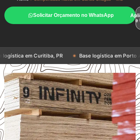
Solicitar Orçamento no WhatsApp
Apl
e
m Curitiba, PR
Base logística em Porto Alegre, RS