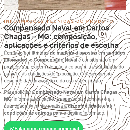
INFORMAÇÕES TÉCNICAS DO PRODUTO
Compensado Naval em Carlos
Chagas – MG: composição,
aplicações e critérios de escolha
Formado por
lâminas de madeira dispostas em sentidos
alternados
, o
Compensado Naval
é considerado em
projetos que exigem atenção à colagem, à estabilidade do
painel e às condições de exposição. O desempenho
depende da composição e do uso especificado.
Para solicitar
Compensado Naval em Carlos Chagas –
MG
, informe a aplicação, a espessura, o formato e a
quantidade. A Infinity analisa a
disponibilidade e as
condições de entrega
para o destino informado.
Falar com a equipe comercial