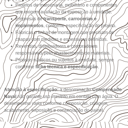
Projetos de marcenaria, mobiliário e componentes
que exigem avaliação da exposição à umidade.
Empresas de
transporte, carrocerias e
implementos
, conforme especificação do projeto.
Fábricas e linhas de montagem que precisam de
chapas com medidas e espessuras definidas.
Revendas, distribuidores e compradores
responsáveis pelo abastecimento de materiais.
Projetos náuticos ou sujeitos à umidade, sempre
conforme
ficha técnica e especificação
.
Atenção à especificação:
a denominação
Compensado
Naval
não garante uso irrestrito em contato com água. O
desempenho varia conforme composição, colagem,
acabamento, exposição e conservação do painel.