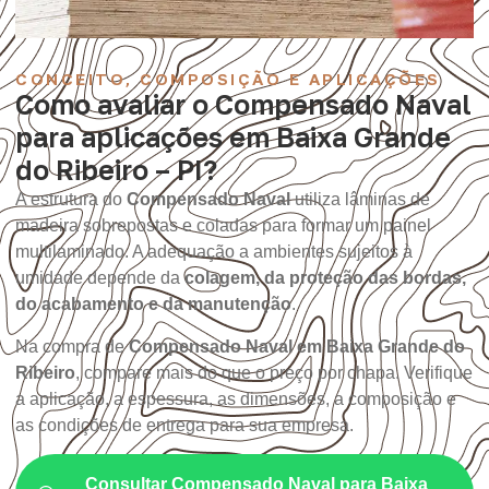
CONCEITO, COMPOSIÇÃO E APLICAÇÕES
Como avaliar o Compensado Naval
para aplicações em Baixa Grande
do Ribeiro – PI?
A estrutura do
Compensado Naval
utiliza lâminas de
madeira sobrepostas e coladas para formar um painel
multilaminado. A adequação a ambientes sujeitos à
umidade depende da
colagem, da proteção das bordas,
do acabamento e da manutenção
.
Na compra de
Compensado Naval em Baixa Grande do
Ribeiro
, compare mais do que o preço por chapa. Verifique
a aplicação, a espessura, as dimensões, a composição e
as condições de entrega para sua empresa.
Consultar Compensado Naval para Baixa