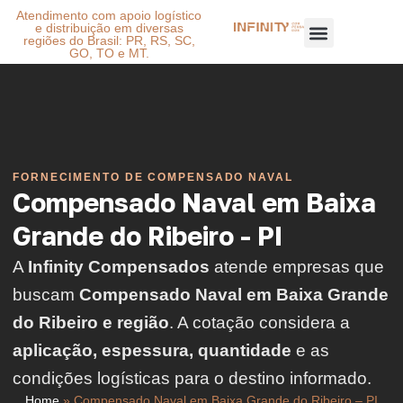
Atendimento com apoio logístico
e distribuição em diversas
regiões do Brasil: PR, RS, SC,
GO, TO e MT.
FORNECIMENTO DE COMPENSADO NAVAL
Compensado Naval em Baixa
Grande do Ribeiro - PI
A
Infinity Compensados
atende empresas que
buscam
Compensado Naval em Baixa Grande
do Ribeiro e região
. A cotação considera a
aplicação, espessura, quantidade
e as
condições logísticas para o destino informado.
Home
»
Compensado Naval em Baixa Grande do Ribeiro – PI