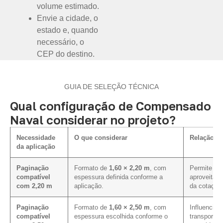
volume estimado.
Envie a cidade, o
estado e, quando
necessário, o
CEP do destino.
GUIA DE SELEÇÃO TÉCNICA
Qual configuração de Compensado
Naval considerar no projeto?
Necessidade
O que considerar
Relação co
da aplicação
Paginação
Formato de
1,60 × 2,20 m
, com
Permite ava
compatível
espessura definida conforme a
aproveitam
com 2,20 m
aplicação.
da cotação
Paginação
Formato de
1,60 × 2,50 m
, com
Influencia 
compatível
espessura escolhida conforme o
transporte,