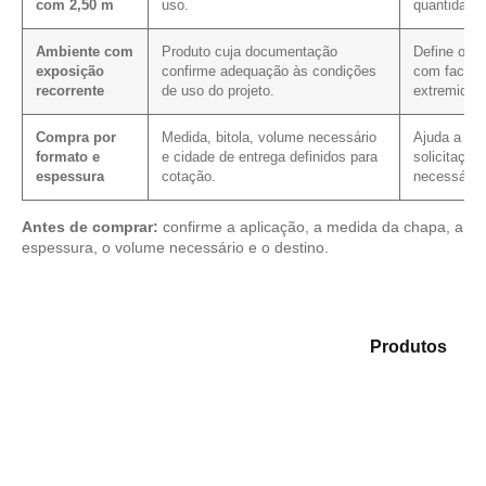
com 2,50 m
uso.
quantidade 
Ambiente com
Produto cuja documentação
Define os 
exposição
confirme adequação às condições
com faces, 
recorrente
de uso do projeto.
extremidad
Compra por
Medida, bitola, volume necessário
Ajuda a red
formato e
e cidade de entrega definidos para
solicitação
espessura
cotação.
necessário.
Antes de comprar:
confirme a aplicação, a medida da chapa, a
espessura, o volume necessário e o destino.
Explore as opções em nosso catálogo de
Produtos
e
selecione o tipo de chapa mais adequado para sua
necessidade.
Compensado Plastificado
Plastificado 2 Processos
Compensado Plywood
Madeirite Resinado Fenólico
Madeirite Resinado Cola Branca
OSB Tapume