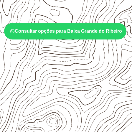
sujeitos à umidade. A escolha deve considerar a aplicação,
a espessura, o acabamento e as características
documentadas do painel.
Consultar opções para Baixa Grande do Ribeiro
Cuidados com corte, acabamento e
armazenamento
Confirme se a
espessura e o formato
são
compatíveis com o projeto.
Organize o plano de corte de acordo com as
dimensões disponíveis e o aproveitamento
necessário.
Considere acabamento e proteção das bordas após
qualquer corte ou usinagem.
Armazene as chapas em local
coberto, seco,
ventilado e com apoio nivelado
.