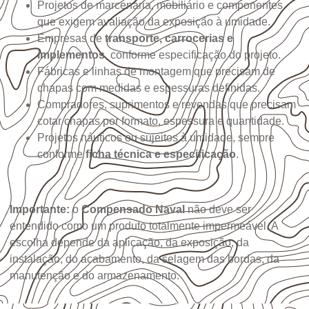
Projetos de marcenaria, mobiliário e componentes
que exigem avaliação da exposição à umidade.
Empresas de
transporte, carrocerias e
implementos
, conforme especificação do projeto.
Fábricas e linhas de montagem que precisam de
chapas com medidas e espessuras definidas.
Compradores, suprimentos e revendas que precisam
cotar chapas por formato, espessura e quantidade.
Projetos náuticos ou sujeitos à umidade, sempre
conforme
ficha técnica e especificação
.
Importante:
o
Compensado Naval
não deve ser
entendido como um produto totalmente impermeável. A
escolha depende da aplicação, da exposição, da
instalação, do acabamento, da selagem das bordas, da
manutenção e do armazenamento.