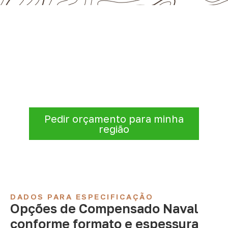
Solicite Compensado Naval
conforme sua aplicação
Antes de fechar a compra, confirme se a
espessura, o formato e a aplicação
estão alinhados à necessidade. Envie as
informações para receber uma cotação.
Pedir orçamento para minha
região
DADOS PARA ESPECIFICAÇÃO
Opções de Compensado Naval
conforme formato e espessura