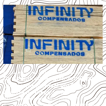
ESCOLHA CONFORME A APLICAÇÃO
Quais aplicações podem utilizar
Compensado Naval em Baixa
Grande do Ribeiro – PI?
O
Compensado Naval
pode ser considerado em projetos
de
marcenaria, indústria, transporte e revestimento