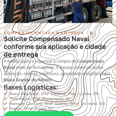
COMPRA ORIENTADA E ENTREGA
Solicite Compensado Naval
conforme sua aplicação e cidade
de entrega
A Infinity ajuda a organizar a compra de
Compensado
Naval
antes do fechamento. A equipe comercial avalia
aplicação, medida, espessura, quantidade e logística para
Baixa Grande do Ribeiro
.
Bases Logísticas:
Matriz Mogi Mirim, SP
Londrina, PR
Curitiba, PR
Porto Alegre, RS
Florianópolis, SC
Balneário Camboriú, SC
Goiânia, GO
Rio Verde, GO
Palmas, TO
Cuiabá, MT