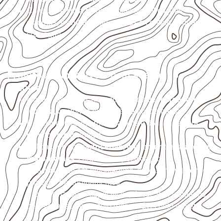
Consulte a ficha técnica antes de aplicações
externas, estruturais ou sujeitas a contato frequente
com água.
Projetos compatíveis com avaliação
técnica
Móveis, divisórias e componentes de
marcenaria
técnica
, conforme exposição e acabamento.
Revestimentos internos, painéis e divisórias para
projetos profissionais.
Aplicações em
carrocerias, implementos, trailers e
motorhomes
, conforme especificação.
Uso industrial em embalagens, caixas, montagem e
proteção de equipamentos.
Projetos náuticos específicos, desde que validados
pela ficha técnica e pelo responsável pelo projeto.