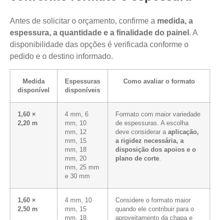
Antes de solicitar o orçamento, confirme a
medida, a
espessura, a quantidade e a finalidade do painel
. A
disponibilidade das opções é verificada conforme o
pedido e o destino informado.
Medida
Espessuras
Como avaliar o formato
disponível
disponíveis
1,60 ×
4 mm, 6
Formato com maior variedade
2,20 m
mm, 10
de espessuras. A escolha
mm, 12
deve considerar a
aplicação,
mm, 15
a rigidez necessária, a
mm, 18
disposição dos apoios e o
mm, 20
plano de corte
.
mm, 25 mm
e 30 mm
1,60 ×
4 mm, 10
Considere o formato maior
2,50 m
mm, 15
quando ele contribuir para o
mm, 18
aproveitamento da chapa e