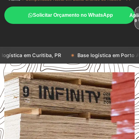
Solicitar Orçamento no WhatsApp
Apl
e
m Curitiba, PR
Base logística em Porto Alegre, RS