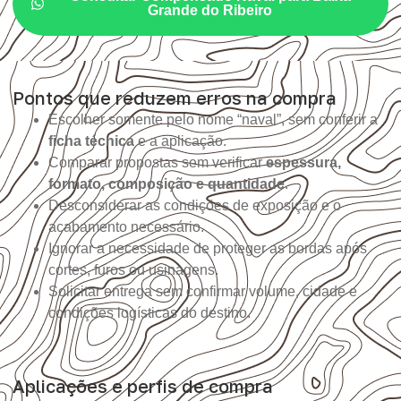
Grande do Ribeiro
Pontos que reduzem erros na compra
Escolher somente pelo nome “naval”, sem conferir a
ficha técnica
e a aplicação.
Comparar propostas sem verificar
espessura,
formato, composição e quantidade
.
Desconsiderar as condições de exposição e o
acabamento necessário.
Ignorar a necessidade de proteger as bordas após
cortes, furos ou usinagens.
Solicitar entrega sem confirmar volume, cidade e
condições logísticas do destino.
Aplicações e perfis de compra