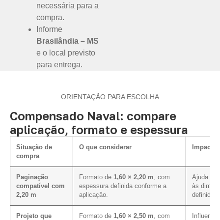
necessária para a
compra.
Informe
Brasilândia – MS
e o local previsto
para entrega.
ORIENTAÇÃO PARA ESCOLHA
Compensado Naval: compare
aplicação, formato e espessura
Situação de
O que considerar
Impacto 
compra
Paginação
Formato de
1,60 × 2,20 m
, com
Ajuda a a
compatível com
espessura definida conforme a
às dimen
2,20 m
aplicação.
definidas.
Projeto que
Formato de
1,60 × 2,50 m
, com
Influencia