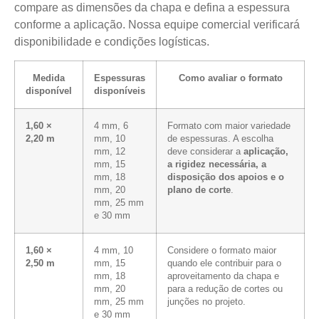
compare as dimensões da chapa e defina a espessura
conforme a aplicação. Nossa equipe comercial verificará
disponibilidade e condições logísticas.
Medida
Espessuras
Como avaliar o formato
disponível
disponíveis
1,60 ×
4 mm, 6
Formato com maior variedade
2,20 m
mm, 10
de espessuras. A escolha
mm, 12
deve considerar a
aplicação,
mm, 15
a rigidez necessária, a
mm, 18
disposição dos apoios e o
mm, 20
plano de corte
.
mm, 25 mm
e 30 mm
1,60 ×
4 mm, 10
Considere o formato maior
2,50 m
mm, 15
quando ele contribuir para o
mm, 18
aproveitamento da chapa e
mm, 20
para a redução de cortes ou
mm, 25 mm
junções no projeto.
e 30 mm