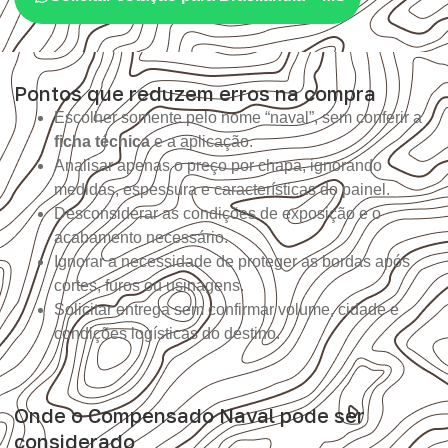
Pontos que reduzem erros na compra
Escolher somente pelo nome “naval”, sem conferir a
ficha técnica
e a aplicação.
Analisar apenas o preço por chapa, ignorando
medidas, espessura e características do painel.
Desconsiderar as condições de exposição e o
acabamento necessário.
Ignorar a necessidade de proteger as bordas após
cortes, furos ou usinagens.
Solicitar entrega sem confirmar volume, cidade e
condições logísticas do destino.
Onde o Compensado Naval pode ser
considerado