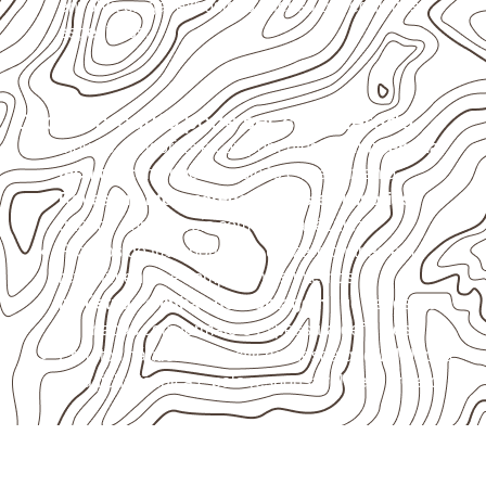
envolva carga, exposição intensa ou requisitos
específicos.
Onde o produto pode ser considerado
Móveis, divisórias e componentes de
marcenaria
técnica
, conforme exposição e acabamento.
Revestimentos, paredes, pisos e divisórias
,
quando compatíveis com a ficha técnica.
Projetos de transporte que utilizam chapas em
revestimentos e componentes internos.
Indústrias e linhas de montagem
que necessitam
de chapas com formato e espessura definidos.
Projetos náuticos específicos, desde que validados
pela ficha técnica e pelo responsável pelo projeto.