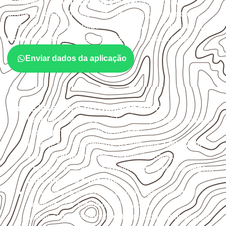
A utilização do
Compensado Naval
depende do
ambiente, da finalidade e da especificação do projeto.
Antes da cotação, verifique a
espessura, o formato, a
exposição e o acabamento
previstos para a chapa.
Enviar dados da aplicação
O que interfere no desempenho
Escolha a medida considerando aplicação, apoios,
montagem e especificação técnica.
Planeje o corte conforme os formatos
1,60 × 2,20 m e
1,60 × 2,50 m
, sujeitos à disponibilidade.
Proteja cortes, furos e extremidades com a
selagem
indicada para o projeto
.
Evite contato direto com o solo, chuva, umidade
acumulada e apoios desnivelados.
Valide com o responsável técnico qualquer uso que