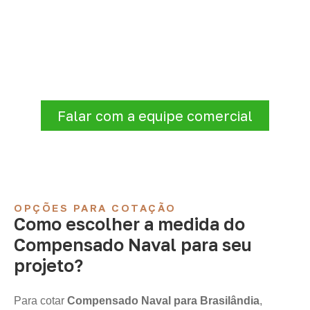
Consulte Compensado Naval
para Brasilândia – MS
Para solicitar
Compensado Naval em
Brasilândia – MS
, envie os dados do
projeto. A cotação será analisada conforme
produto, quantidade e destino.
Falar com a equipe comercial
OPÇÕES PARA COTAÇÃO
Como escolher a medida do
Compensado Naval para seu
projeto?
Para cotar
Compensado Naval para Brasilândia
,