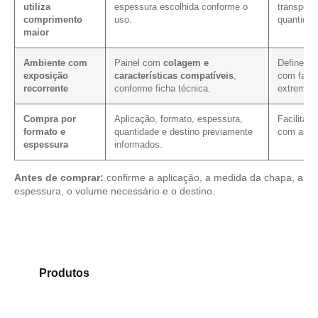
utiliza
espessura escolhida conforme o
transport
comprimento
uso.
quantidad
maior
Ambiente com
Painel com
colagem e
Define os
exposição
características compatíveis
,
com faces
recorrente
conforme ficha técnica.
extremida
Compra por
Aplicação, formato, espessura,
Facilita 
formato e
quantidade e destino previamente
com as m
espessura
informados.
Antes de comprar:
confirme a aplicação, a medida da chapa, a
espessura, o volume necessário e o destino.
Compare os modelos disponíveis em nosso portfólio
de
Produtos
e encontre o material mais compatível
para sua aplicação.
Compensado Plastificado
Plastificado 2 Processos