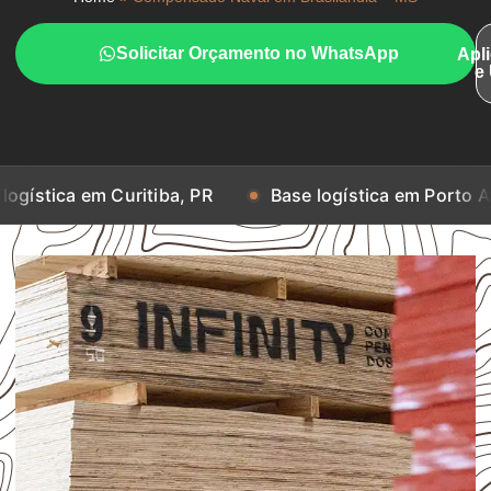
Solicitar Orçamento no WhatsApp
Apl
e
 Curitiba, PR
Base logística em Porto Alegre, RS