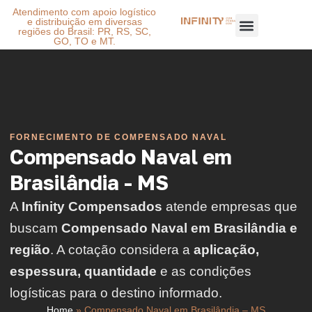
Atendimento com apoio logístico
e distribuição em diversas
regiões do Brasil: PR, RS, SC,
GO, TO e MT.
FORNECIMENTO DE COMPENSADO NAVAL
Compensado Naval em
Brasilândia - MS
A
Infinity Compensados
atende empresas que
buscam
Compensado Naval em Brasilândia e
região
. A cotação considera a
aplicação,
espessura, quantidade
e as condições
logísticas para o destino informado.
Home
»
Compensado Naval em Brasilândia – MS