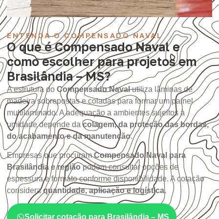
ENTENDA O COMPENSADO NAVAL
O que é Compensado Naval e
como escolher para projetos em
Brasilândia – MS?
A estrutura do
Compensado Naval
utiliza lâminas de
madeira sobrepostas e coladas para formar um painel
multilaminado. A adequação a ambientes sujeitos à
umidade depende da
colagem, da proteção das bordas,
do acabamento e da manutenção
.
Empresas que procuram
Compensado Naval para
Brasilândia e região
podem consultar opções de
espessura e formato conforme disponibilidade. A cotação
considera
quantidade, aplicação e logística
.
Solicitar cotação para Brasilândia – MS