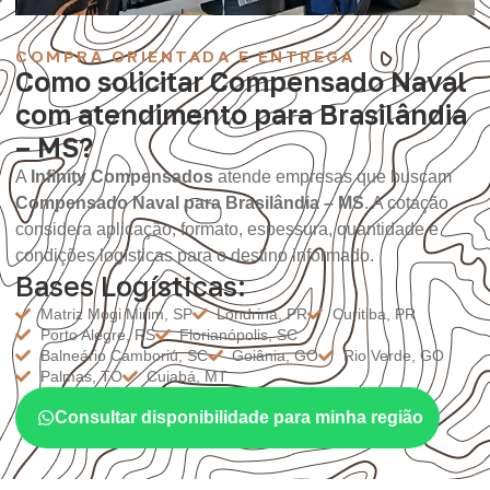
COMPRA ORIENTADA E ENTREGA
Como solicitar Compensado Naval
com atendimento para Brasilândia
– MS?
A
Infinity Compensados
atende empresas que buscam
Compensado Naval para Brasilândia – MS
. A cotação
considera aplicação, formato, espessura, quantidade e
condições logísticas para o destino informado.
Bases Logísticas:
Matriz Mogi Mirim, SP
Londrina, PR
Curitiba, PR
Porto Alegre, RS
Florianópolis, SC
Balneário Camboriú, SC
Goiânia, GO
Rio Verde, GO
Palmas, TO
Cuiabá, MT
Consultar disponibilidade para minha região