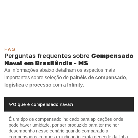
Compensado Plywood
Madeirite Resinado Fenólico
Madeirite Resinado Cola Branca
OSB Tapume
OSB Home Plus
OSB Induplac
FAQ
Perguntas frequentes sobre
Compensado
Naval em Brasilândia - MS
As informações abaixo detalham os aspectos mais
importantes sobre seleção de
painéis de compensado
,
logística
e
processo
com a
Infinity
.
O que é compensado naval?
É um tipo de compensado indicado para aplicações onde
pode haver umidade, por ser produzido para ter melhor
desempenho nesse cenário quando comparado a
compensados comuns (a indicação exata depende da linha