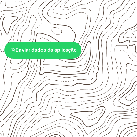
cuidados
Em aplicações profissionais, o
Compensado Naval
é
utilizado quando o projeto exige atenção à
colagem, à
exposição à umidade e à estabilidade dimensional
. A
adequação deve ser confirmada conforme a ficha técnica e
as condições de uso.
Enviar dados da aplicação
Critérios técnicos de uso
Escolha a medida considerando aplicação, apoios,
montagem e especificação técnica.
Organize o plano de corte de acordo com as
dimensões disponíveis e o aproveitamento
necessário.
Considere acabamento e proteção das bordas após
qualquer corte ou usinagem.