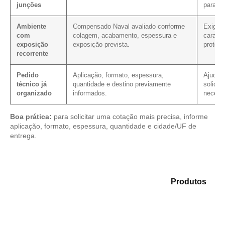
junções
para e
Ambiente
Compensado Naval avaliado conforme
Exige 
com
colagem, acabamento, espessura e
caracte
exposição
exposição prevista.
proteç
recorrente
Pedido
Aplicação, formato, espessura,
Ajuda a
técnico já
quantidade e destino previamente
solicit
organizado
informados.
necessá
Boa prática:
para solicitar uma cotação mais precisa, informe
aplicação, formato, espessura, quantidade e cidade/UF de
entrega.
Explore as opções em nosso portfólio de
Produtos
e
identifique o produto mais indicado para sua demanda.
Compensado Plastificado
Plastificado 2 Processos
Compensado Plywood
Madeirite Resinado Fenólico