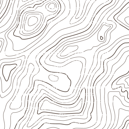
Armazene as chapas em local
coberto, seco,
ventilado e com apoio nivelado
.
Consulte a ficha técnica antes de aplicações
externas, estruturais ou sujeitas a contato frequente
com água.
Onde o produto pode ser considerado
Móveis, divisórias e componentes de
marcenaria
técnica
, conforme exposição e acabamento.
Revestimentos internos, painéis e divisórias para
projetos profissionais.
Aplicações em
carrocerias, implementos, trailers e
motorhomes
, conforme especificação.
Uso industrial em embalagens, caixas, montagem e
proteção de equipamentos.
Aplicações relacionadas ao setor náutico, sem
presumir uso submerso ou impermeabilidade total.