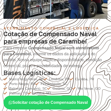
ATENDIMENTO COMERCIAL E LOGÍSTICA
Cotação de Compensado Naval
para empresas de Carambeí
Para comprar
Compensado Naval com atendimento
para Carambeí
, informe os dados da aplicação e do
pedido. Nossa equipe verifica disponibilidade, condição
comercial, prazo e possibilidades de entrega.
Bases Logísticas:
Matriz Mogi Mirim, SP
Londrina, PR
Curitiba, PR
Porto Alegre, RS
Florianópolis, SC
Balneário Camboriú, SC
Goiânia, GO
Rio Verde, GO
Palmas, TO
Cuiabá, MT
Solicitar cotação de Compensado Naval