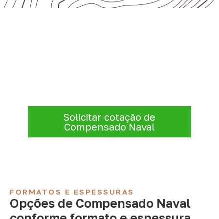
Consulte Compensado Naval
para Carambeí – PR
Para solicitar
Compensado Naval em
Carambeí – PR
, envie os dados do projeto.
A cotação será analisada conforme
produto, quantidade e destino.
Solicitar cotação de
Compensado Naval
FORMATOS E ESPESSURAS
Opções de Compensado Naval
conforme formato e espessura