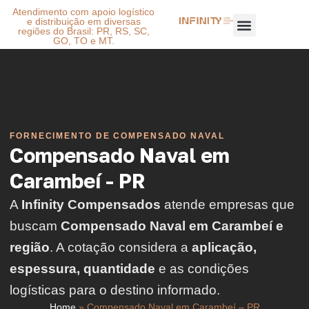
Atendimento com apoio logístico
e distribuição em diversas
regiões do Brasil: PR, RS, SC,
GO, TO e MT.
FORNECIMENTO DE COMPENSADO NAVAL
Compensado Naval em
Carambeí - PR
A
Infinity Compensados
atende empresas que
buscam
Compensado Naval em Carambeí e
região
. A cotação considera a
aplicação,
espessura, quantidade
e as condições
logísticas para o destino informado.
Home
»
Compensado Naval em Carambeí – PR