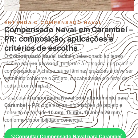
ENTENDA O COMPENSADO NAVAL
Compensado Naval em Carambeí –
PR: composição, aplicações e
critérios de escolha
O
Compensado Naval
, também relacionado ao termo
técnico
marine plywood
, pertence à categoria dos painéis
compensados. A chapa reúne lâminas cruzadas e deve ser
escolhida conforme o projeto, o acabamento e o nível de
contato com umidade.
Para cotar
Compensado Naval com atendimento para
Carambeí – PR
, organize as informações do projeto e
consulte opções de
10 mm, 15 mm, 18 mm e 20 mm
,
conforme disponibilidade comercial.
Consultar Compensado Naval para Carambeí