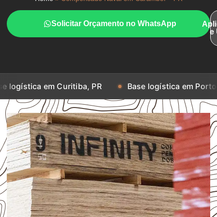
Solicitar Orçamento no WhatsApp
Apl
e
 em Curitiba, PR
Base logística em Porto Alegre, RS