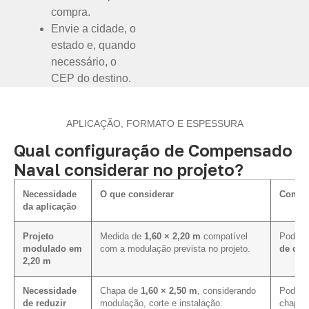
compra.
Envie a cidade, o
estado e, quando
necessário, o
CEP do destino.
APLICAÇÃO, FORMATO E ESPESSURA
Qual configuração de Compensado
Naval considerar no projeto?
Necessidade
O que considerar
Como i
da aplicação
Projeto
Medida de
1,60 × 2,20 m
compatível
Pode fa
modulado em
com a modulação prevista no projeto.
de cor
2,20 m
Necessidade
Chapa de
1,60 × 2,50 m
, considerando
Pode m
de reduzir
modulação, corte e instalação.
chapa 