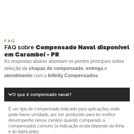
Madeirite Resinado Cola Branca
OSB Tapume
OSB Home Plus
OSB Induplac
FAQ
FAQ sobre
Compensado Naval disponível
em Carambeí - PR
As respostas abaixo abordam os pontos principais sobre
seleção de
chapas de compensado
,
entrega
e
atendimento
com a
Infinity Compensados
.
O que é compensado naval?
É um tipo de compensado indicado para aplicações onde
pode haver umidade, por ser produzido para ter melhor
desempenho nesse cenário quando comparado a
compensados comuns (a indicação exata depende da linha
e do fabricante).