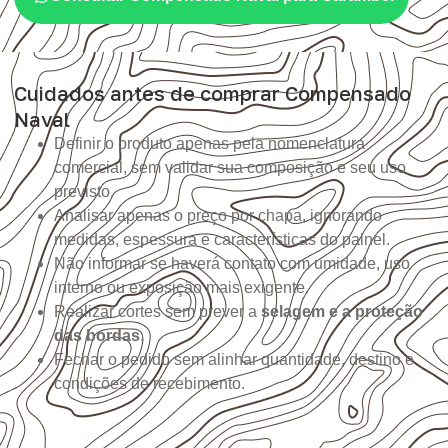
Cuidados antes de comprar Compensado
Naval
Definir o produto apenas pela nomenclatura
comercial, sem validar sua composição e seu uso
previsto.
Analisar apenas o preço por chapa, ignorando
medidas, espessura e características do painel.
Não informar se haverá contato com umidade, uso
interno ou exposição mais exigente.
Realizar cortes sem prever a
selagem e a proteção
das bordas
.
Fechar o pedido sem alinhar quantidade, destino e
condições de recebimento.