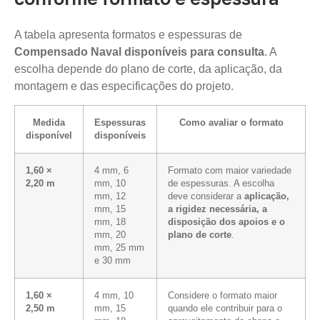
A tabela apresenta formatos e espessuras de
Compensado Naval disponíveis para consulta
. A
escolha depende do plano de corte, da aplicação, da
montagem e das especificações do projeto.
Medida
Espessuras
Como avaliar o formato
disponível
disponíveis
1,60 ×
4 mm, 6
Formato com maior variedade
2,20 m
mm, 10
de espessuras. A escolha
mm, 12
deve considerar a
aplicação,
mm, 15
a rigidez necessária, a
mm, 18
disposição dos apoios e o
mm, 20
plano de corte
.
mm, 25 mm
e 30 mm
1,60 ×
4 mm, 10
Considere o formato maior
2,50 m
mm, 15
quando ele contribuir para o