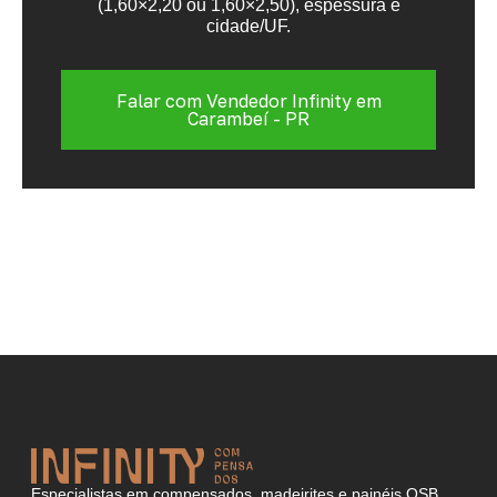
(1,60×2,20 ou 1,60×2,50), espessura e
cidade/UF.
Falar com Vendedor Infinity em
Carambeí - PR
Especialistas em compensados, madeirites e painéis OSB