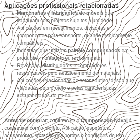
Aplicações profissionais relacionadas
Marcenarias e fabricantes de móveis
que
trabalham com projetos sujeitos à umidade.
Aplicações em revestimentos, divisórias e
componentes para transporte, quando tecnicamente
compatíveis.
Indústrias que utilizam
painéis compensados
em
produção, montagem ou revestimento.
Revendas, distribuidores e compradores
responsáveis pelo abastecimento de materiais.
Aplicações relacionadas ao setor náutico, desde que
validadas pelo projeto e pelas características
documentadas do painel.
Antes de comprar:
confirme se o
Compensado Naval
é
compatível com o projeto. Aplicação, espessura,
acabamento, proteção das bordas e condições de uso