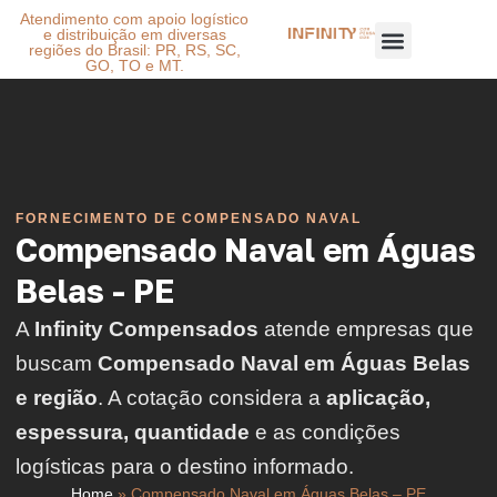
Atendimento com apoio logístico
e distribuição em diversas
regiões do Brasil: PR, RS, SC,
GO, TO e MT.
FORNECIMENTO DE COMPENSADO NAVAL
Compensado Naval em Águas
Belas - PE
A
Infinity Compensados
atende empresas que
buscam
Compensado Naval em Águas Belas
e região
. A cotação considera a
aplicação,
espessura, quantidade
e as condições
logísticas para o destino informado.
Home
»
Compensado Naval em Águas Belas – PE