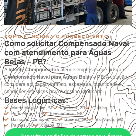
COMO FUNCIONA O FORNECIMENTO
Como solicitar Compensado Naval
com atendimento para Águas
Belas – PE?
A
Infinity Compensados
atende empresas que buscam
Compensado Naval para Águas Belas – PE
. A cotação
considera aplicação, formato, espessura, quantidade e
condições logísticas para o destino informado.
Bases Logísticas:
Matriz Mogi Mirim, SP
Londrina, PR
Curitiba, PR
Porto Alegre, RS
Florianópolis, SC
Balneário Camboriú, SC
Goiânia, GO
Rio Verde, GO
Palmas, TO
Cuiabá, MT