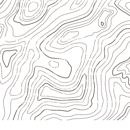
Valide com o responsável técnico qualquer uso que
envolva carga, exposição intensa ou requisitos
específicos.
Usos profissionais do Compensado Naval
Móveis, divisórias e componentes de
marcenaria
técnica
, conforme exposição e acabamento.
Revestimentos, paredes, pisos e divisórias
,
quando compatíveis com a ficha técnica.
Projetos de transporte que utilizam chapas em
revestimentos e componentes internos.
Uso industrial em embalagens, caixas, montagem e
proteção de equipamentos.
Projetos náuticos específicos, desde que validados
pela ficha técnica e pelo responsável pelo projeto.