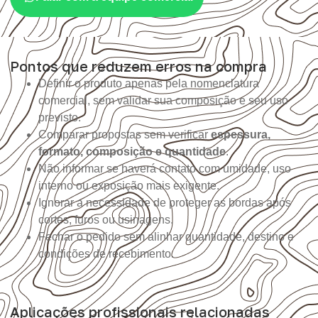
Pontos que reduzem erros na compra
Definir o produto apenas pela nomenclatura
comercial, sem validar sua composição e seu uso
previsto.
Comparar propostas sem verificar
espessura,
formato, composição e quantidade
.
Não informar se haverá contato com umidade, uso
interno ou exposição mais exigente.
Ignorar a necessidade de proteger as bordas após
cortes, furos ou usinagens.
Fechar o pedido sem alinhar quantidade, destino e
condições de recebimento.
Aplicações profissionais relacionadas