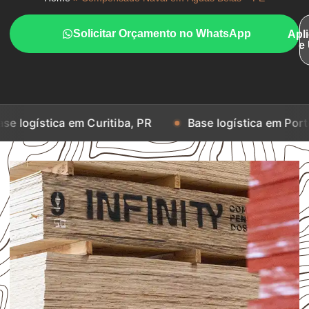
Solicitar Orçamento no WhatsApp
Apl
e
a em Curitiba, PR
Base logística em Porto Alegre, RS