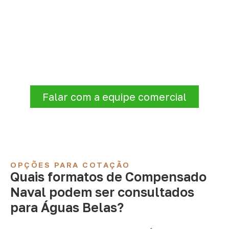
Solicite Compensado Naval
conforme sua aplicação
Antes de fechar a compra, confirme se a
espessura, o formato e a aplicação
estão alinhados à necessidade. Envie as
informações para receber uma cotação.
Falar com a equipe comercial
OPÇÕES PARA COTAÇÃO
Quais formatos de Compensado
Naval podem ser consultados
para Águas Belas?