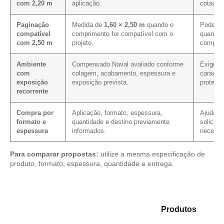
com 2,20 m
aplicação.
cotação
Paginação
Medida de
1,60 × 2,50 m
quando o
Pode con
compatível
comprimento for compatível com o
quando 
com 2,50 m
projeto.
comprim
Ambiente
Compensado Naval avaliado conforme
Exige c
com
colagem, acabamento, espessura e
caracter
exposição
exposição prevista.
proteçõ
recorrente
Compra por
Aplicação, formato, espessura,
Ajuda a 
formato e
quantidade e destino previamente
solicita
espessura
informados.
necessá
Para comparar propostas:
utilize a mesma especificação de
produto, formato, espessura, quantidade e entrega.
Explore as opções em nosso mix de
Produtos
e
encontre o material mais adequado para sua