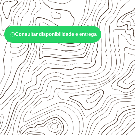
Belas
devem avaliar onde a chapa será instalada, qual
será o contato com umidade e quais cuidados de
acabamento serão necessários. Espessura, formato e
quantidade também interferem na compra.
Consultar disponibilidade e entrega
Critérios técnicos de uso
Escolha a medida considerando aplicação, apoios,
montagem e especificação técnica.
Organize o plano de corte de acordo com as
dimensões disponíveis e o aproveitamento
necessário.
Considere acabamento e proteção das bordas após
qualquer corte ou usinagem.
Armazene as chapas em local
coberto, seco,
ventilado e com apoio nivelado
.