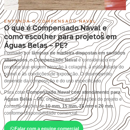
ENTENDA O COMPENSADO NAVAL
O que é Compensado Naval e
como escolher para projetos em
Águas Belas – PE?
Formado por
lâminas de madeira dispostas em sentidos
alternados
, o
Compensado Naval
é considerado em
projetos que exigem atenção à colagem, à estabilidade do
painel e às condições de exposição. O desempenho
depende da composição e do uso especificado.
Para cotar
Compensado Naval com atendimento para
Águas Belas – PE
, organize as informações do projeto e
consulte opções de
10 mm, 15 mm, 18 mm e 20 mm
,
conforme disponibilidade comercial.
Falar com a equipe comercial