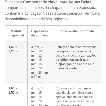
Para cotar
Compensado Naval para Águas Belas
,
compare as dimensões da chapa e defina a espessura
conforme a aplicação. Nossa equipe comercial verificará
disponibilidade e condições logísticas.
Medida
Espessuras
Como avaliar o formato
disponível
disponíveis
1,60 ×
4 mm, 6
Formato com maior variedade
2,20 m
mm, 10
de espessuras. A escolha
mm, 12
deve considerar a
aplicação,
mm, 15
a rigidez necessária, a
mm, 18
disposição dos apoios e o
mm, 20
plano de corte
.
mm, 25 mm
e 30 mm
1,60 ×
4 mm, 10
Considere o formato maior
2,50 m
mm, 15
quando ele contribuir para o
mm, 18
aproveitamento da chapa e
mm, 20
para a redução de cortes ou
mm, 25 mm
junções no projeto.