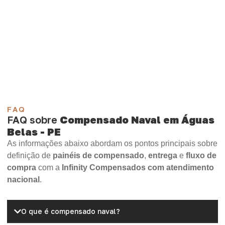
necessidade.
Compensado Plastificado
Plastificado 2 Processos
Compensado Plywood
Madeirite Resinado Fenólico
Madeirite Resinado Cola Branca
OSB Tapume
OSB Home Plus
OSB Induplac
FAQ
FAQ sobre
Compensado Naval em Águas
Belas - PE
As informações abaixo abordam os pontos principais sobre
definição de
painéis de compensado
,
entrega
e
fluxo de
compra
com a
Infinity Compensados com atendimento
nacional
.
O que é compensado naval?