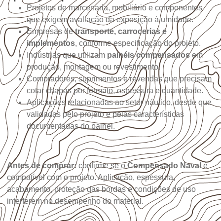
Projetos de marcenaria, mobiliário e componentes
que exigem avaliação da exposição à umidade.
Empresas de
transporte, carrocerias e
implementos
, conforme especificação do projeto.
Indústrias que utilizam
painéis compensados
em
produção, montagem ou revestimento.
Compradores, suprimentos e revendas que precisam
cotar chapas por formato, espessura e quantidade.
Aplicações relacionadas ao setor náutico, desde que
validadas pelo projeto e pelas características
documentadas do painel.
Antes de comprar:
confirme se o
Compensado Naval
é
compatível com o projeto. Aplicação, espessura,
acabamento, proteção das bordas e condições de uso
interferem no desempenho do material.