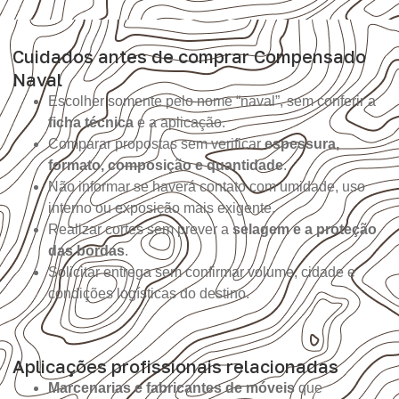
Cuidados antes de comprar Compensado
Naval
Escolher somente pelo nome “naval”, sem conferir a
ficha técnica
e a aplicação.
Comparar propostas sem verificar
espessura,
formato, composição e quantidade
.
Não informar se haverá contato com umidade, uso
interno ou exposição mais exigente.
Realizar cortes sem prever a
selagem e a proteção
das bordas
.
Solicitar entrega sem confirmar volume, cidade e
condições logísticas do destino.
Aplicações profissionais relacionadas
Marcenarias e fabricantes de móveis
que