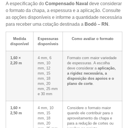
A especificação do
Compensado Naval
deve considerar
o formato da chapa, a espessura e a aplicação. Consulte
as opções disponíveis e informe a quantidade necessária
para receber uma cotação destinada a
Bodó – RN
.
Medida
Espessuras
Como avaliar o formato
disponível
disponíveis
1,60 ×
4 mm, 6
Formato com maior variedade
2,20 m
mm, 10
de espessuras. A escolha
mm, 12
deve considerar a
aplicação,
mm, 15
a rigidez necessária, a
mm, 18
disposição dos apoios e o
mm, 20
plano de corte
.
mm, 25 mm
e 30 mm
1,60 ×
4 mm, 10
Considere o formato maior
2,50 m
mm, 15
quando ele contribuir para o
mm, 18
aproveitamento da chapa e
mm, 20
para a redução de cortes ou