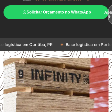
Solicitar Orçamento no WhatsApp
Apl
e
em Curitiba, PR
Base logística em Porto Alegre, RS