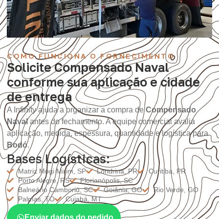
COMO FUNCIONA O FORNECIMENTO
Solicite Compensado Naval
conforme sua aplicação e cidade
de entrega
A Infinity ajuda a organizar a compra de
Compensado
Naval
antes do fechamento. A equipe comercial avalia
aplicação, medida, espessura, quantidade e logística para
Bodó
.
Bases Logísticas:
Matriz Mogi Mirim, SP
Londrina, PR
Curitiba, PR
Porto Alegre, RS
Florianópolis, SC
Balneário Camboriú, SC
Goiânia, GO
Rio Verde, GO
Palmas, TO
Cuiabá, MT
Enviar dados do pedido