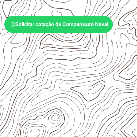
adequação deve ser confirmada conforme a ficha técnica e
as condições de uso.
Solicitar cotação de Compensado Naval
Cuidados com corte, acabamento e
armazenamento
Confirme se a
espessura e o formato
são
compatíveis com o projeto.
Organize o plano de corte de acordo com as
dimensões disponíveis e o aproveitamento
necessário.
Considere acabamento e proteção das bordas após
qualquer corte ou usinagem.
Armazene as chapas em local
coberto, seco,
ventilado e com apoio nivelado
.
Consulte a ficha técnica antes de aplicações