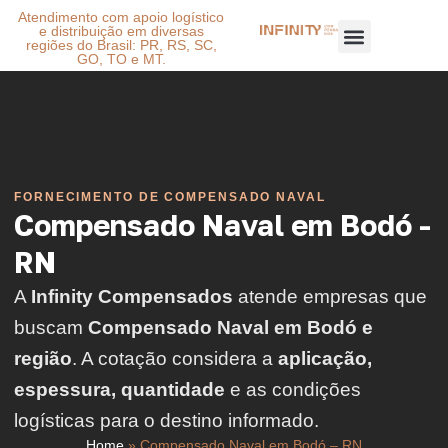
Atendimento com apoio logístico
e distribuição em diversas
regiões do Brasil: PR, RS, SC,
GO, TO e MT.
FORNECIMENTO DE COMPENSADO NAVAL
Compensado Naval em Bodó -
RN
A
Infinity Compensados
atende empresas que
buscam
Compensado Naval em Bodó e
região
. A cotação considera a
aplicação,
espessura, quantidade
e as condições
logísticas para o destino informado.
Home
»
Compensado Naval em Bodó – RN