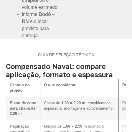
chapas
ou o
volume estimado.
Informe
Bodó –
RN
e o local
previsto para
entrega.
GUIA DE SELEÇÃO TÉCNICA
Compensado Naval: compare
aplicação, formato e espessura
Cenário do
O que considerar
Rela
projeto
Plano de corte
Chapa de
1,60 × 2,20 m
, considerando
Pode 
para chapa de
espessura, montagem e aproveitamento.
plano
2,20 m
Paginação
Medida de
1,60 × 2,50 m
quando o
Influ
compatível
comprimento for compatível com o
trans