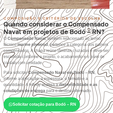
COMPOSIÇÃO E CRITÉRIOS DE ESCOLHA
Quando considerar o Compensado
Naval em projetos de Bodó – RN?
O
Compensado Naval
, também relacionado ao termo
técnico
marine plywood
, pertence à categoria dos painéis
compensados. A chapa reúne lâminas cruzadas e deve ser
escolhida conforme o projeto, o acabamento e o nível de
contato com umidade.
Para solicitar
Compensado Naval em Bodó – RN
,
informe a aplicação, a espessura, o formato e a
quantidade. A Infinity analisa a
disponibilidade e as
condições de entrega
para o destino informado.
Solicitar cotação para Bodó – RN