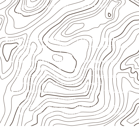
externas, estruturais ou sujeitas a contato frequente
com água.
Onde o produto pode ser considerado
Marcenaria e fabricação de móveis
destinados a
ambientes sujeitos à umidade.
Revestimentos, paredes, pisos e divisórias
,
quando compatíveis com a ficha técnica.
Projetos de transporte que utilizam chapas em
revestimentos e componentes internos.
Uso industrial em embalagens, caixas, montagem e
proteção de equipamentos.
Aplicações relacionadas ao setor náutico, sem
presumir uso submerso ou impermeabilidade total.