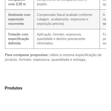
com 2,50 m
projeto.
quant
Ambiente com
Compensado Naval avaliado conforme
A exp
exposição
colagem, acabamento, espessura e
nece
recorrente
exposição prevista.
sela
Cotação com
Aplicação, formato, espessura,
Facil
especificação
quantidade e destino previamente
prop
definida
informados.
espec
Para comparar propostas:
utilize a mesma especificação de
produto, formato, espessura, quantidade e entrega.
Explore os modelos disponíveis em nosso portfólio de
Produtos
e identifique o material mais compatível para
sua necessidade.
Compensado Plastificado
Plastificado 2 Processos
Compensado Plywood
Madeirite Resinado Fenólico