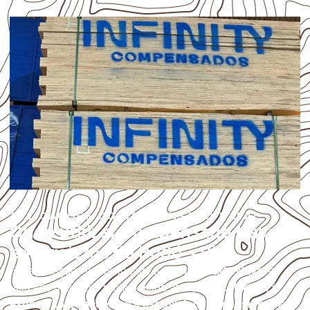
APLICAÇÕES DO COMPENSADO NAVAL
Onde utilizar Compensado Naval
em projetos de Bodó – RN?
Em aplicações profissionais, o
Compensado Naval
é
utilizado quando o projeto exige atenção à
colagem, à
exposição à umidade e à estabilidade dimensional
. A