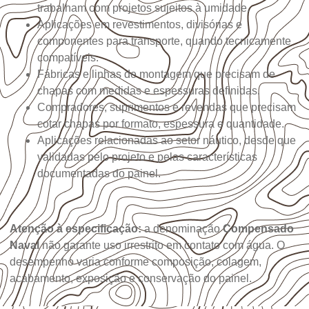
trabalham com projetos sujeitos à umidade.
Aplicações em revestimentos, divisórias e
componentes para transporte, quando tecnicamente
compatíveis.
Fábricas e linhas de montagem que precisam de
chapas com medidas e espessuras definidas.
Compradores, suprimentos e revendas que precisam
cotar chapas por formato, espessura e quantidade.
Aplicações relacionadas ao setor náutico, desde que
validadas pelo projeto e pelas características
documentadas do painel.
Atenção à especificação:
a denominação
Compensado
Naval
não garante uso irrestrito em contato com água. O
desempenho varia conforme composição, colagem,
acabamento, exposição e conservação do painel.