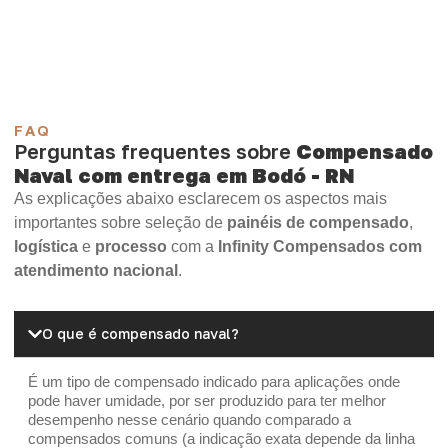
Madeirite Resinado Cola Branca
OSB Tapume
OSB Home Plus
OSB Induplac
FAQ
Perguntas frequentes sobre
Compensado
Naval com entrega em Bodó - RN
As explicações abaixo esclarecem os aspectos mais
importantes sobre seleção de
painéis de compensado
,
logística
e
processo
com a
Infinity Compensados com
atendimento nacional
.
O que é compensado naval?
É um tipo de compensado indicado para aplicações onde
pode haver umidade, por ser produzido para ter melhor
desempenho nesse cenário quando comparado a
compensados comuns (a indicação exata depende da linha