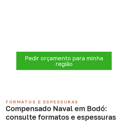
Compensado Naval para seu
projeto: consulte as opções
A Infinity atende empresas que precisam de
Compensado Naval para marcenaria,
indústria, transporte e revestimentos
.
Disponibilidade, prazo e entrega são
confirmados após a análise da solicitação.
Pedir orçamento para minha
região
FORMATOS E ESPESSURAS
Compensado Naval em Bodó:
consulte formatos e espessuras