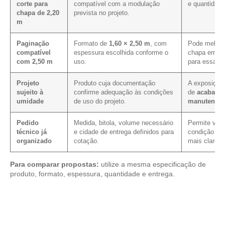
corte para
compatível com a modulação
e quantidade
chapa de 2,20
prevista no projeto.
m
Paginação
Formato de
1,60 × 2,50 m
, com
Pode melhor
compatível
espessura escolhida conforme o
chapa em pr
com 2,50 m
uso.
para essa m
Projeto
Produto cuja documentação
A exposição 
sujeito à
confirme adequação às condições
de
acabamen
umidade
de uso do projeto.
manutençã
Pedido
Medida, bitola, volume necessário
Permite verif
técnico já
e cidade de entrega definidos para
condição com
organizado
cotação.
mais clareza
Para comparar propostas:
utilize a mesma especificação de
produto, formato, espessura, quantidade e entrega.
Analise os modelos disponíveis em nosso mix de