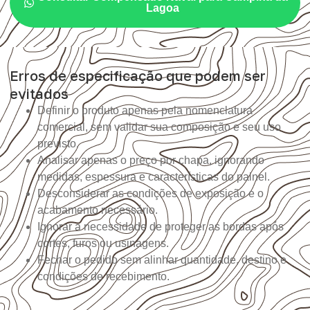
Lagoa
Erros de especificação que podem ser
evitados
Definir o produto apenas pela nomenclatura
comercial, sem validar sua composição e seu uso
previsto.
Analisar apenas o preço por chapa, ignorando
medidas, espessura e características do painel.
Desconsiderar as condições de exposição e o
acabamento necessário.
Ignorar a necessidade de proteger as bordas após
cortes, furos ou usinagens.
Fechar o pedido sem alinhar quantidade, destino e
condições de recebimento.