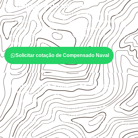
de Campina da Lagoa?
Em aplicações profissionais, o
Compensado Naval
é
utilizado quando o projeto exige atenção à
colagem, à
exposição à umidade e à estabilidade dimensional
. A
adequação deve ser confirmada conforme a ficha técnica e
as condições de uso.
Solicitar cotação de Compensado Naval
Cuidados antes e depois da aplicação
Confirme se a
espessura e o formato
são
compatíveis com o projeto.
Planeje o corte conforme os formatos
1,60 × 2,20 m e
1,60 × 2,50 m
, sujeitos à disponibilidade.
Considere acabamento e proteção das bordas após
qualquer corte ou usinagem.
Armazene as chapas em local
coberto, seco,