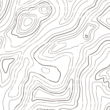
ventilado e com apoio nivelado
.
Consulte a ficha técnica antes de aplicações
externas, estruturais ou sujeitas a contato frequente
com água.
Projetos compatíveis com avaliação
técnica
Marcenaria e fabricação de móveis
destinados a
ambientes sujeitos à umidade.
Revestimentos internos, painéis e divisórias para
projetos profissionais.
Projetos de transporte que utilizam chapas em
revestimentos e componentes internos.
Uso industrial em embalagens, caixas, montagem e
proteção de equipamentos.
Projetos náuticos específicos, desde que validados
pela ficha técnica e pelo responsável pelo projeto.