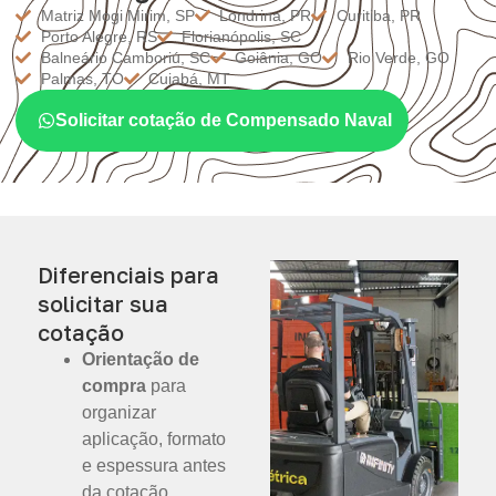
Matriz Mogi Mirim, SP
Londrina, PR
Curitiba, PR
Porto Alegre, RS
Florianópolis, SC
Balneário Camboriú, SC
Goiânia, GO
Rio Verde, GO
Palmas, TO
Cuiabá, MT
Solicitar cotação de Compensado Naval
Diferenciais para
solicitar sua
cotação
Orientação de
compra
para
organizar
aplicação, formato
e espessura antes
da cotação.