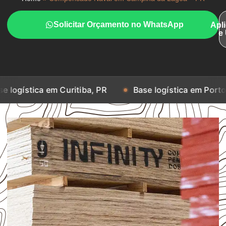
Solicitar Orçamento no WhatsApp
Apl
e
 em Curitiba, PR
Base logística em Porto Alegre, RS