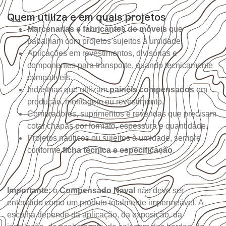
Quem utiliza e em quais projetos
Marcenarias e fabricantes de móveis
que
trabalham com projetos sujeitos à umidade.
Aplicações em revestimentos, divisórias e
componentes para transporte, quando tecnicamente
compatíveis.
Indústrias que utilizam
painéis compensados
em
produção, montagem ou revestimento.
Compradores, suprimentos e revendas que precisam
cotar chapas por formato, espessura e quantidade.
Projetos náuticos ou sujeitos à umidade, sempre
conforme
ficha técnica e especificação
.
Importante:
o
Compensado Naval
não deve ser
entendido como um produto totalmente impermeável. A
escolha depende da aplicação, da exposição, da