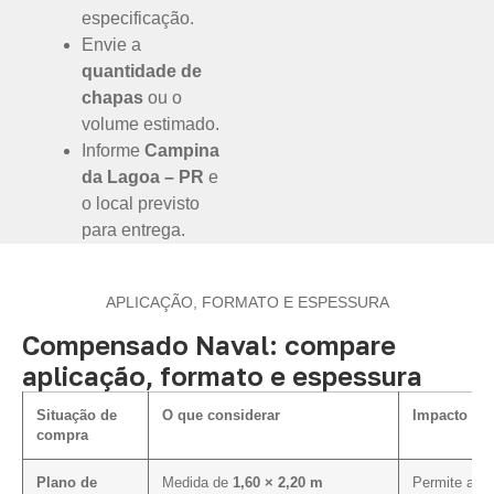
especificação.
Envie a
quantidade de
chapas
ou o
volume estimado.
Informe
Campina
da Lagoa – PR
e
o local previsto
para entrega.
APLICAÇÃO, FORMATO E ESPESSURA
Compensado Naval: compare
aplicação, formato e espessura
Situação de
O que considerar
Impacto na 
compra
Plano de
Medida de
1,60 × 2,20 m
Permite aval