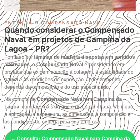
ENTENDA O COMPENSADO NAVAL
Quando considerar o Compensado
Naval em projetos de Campina da
Lagoa – PR?
Formado por
lâminas de madeira dispostas em sentidos
alternados
, o
Compensado Naval
é considerado em
projetos que exigem atenção à colagem, à estabilidade do
painel e às condições de exposição. O desempenho
depende da composição e do uso especificado.
Na compra de
Compensado Naval em Campina da
Lagoa
, compare mais do que o preço por chapa. Verifique
a aplicação, a espessura, as dimensões, a composição e
as condições de entrega para sua empresa.
Consultar Compensado Naval para Campina da