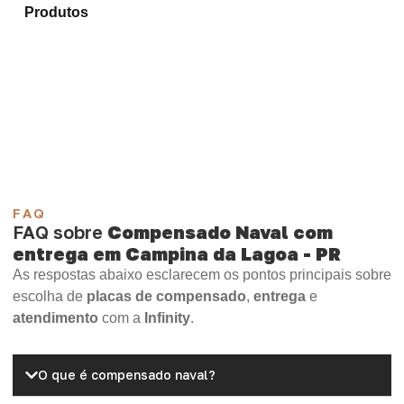
Produtos
e encontre o produto mais adequado para
sua demanda.
Compensado Plastificado
Plastificado 2 Processos
Compensado Plywood
Madeirite Resinado Fenólico
Madeirite Resinado Cola Branca
OSB Tapume
OSB Home Plus
OSB Induplac
FAQ
FAQ sobre
Compensado Naval com
entrega em Campina da Lagoa - PR
As respostas abaixo esclarecem os pontos principais sobre
escolha de
placas de compensado
,
entrega
e
atendimento
com a
Infinity
.
O que é compensado naval?