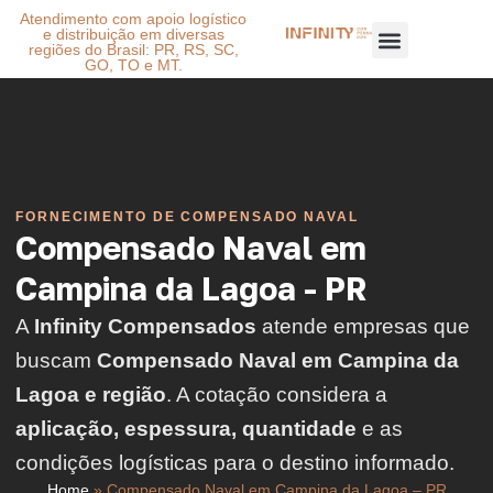
Atendimento com apoio logístico
e distribuição em diversas
regiões do Brasil: PR, RS, SC,
GO, TO e MT.
FORNECIMENTO DE COMPENSADO NAVAL
Compensado Naval em
Campina da Lagoa - PR
A
Infinity Compensados
atende empresas que
buscam
Compensado Naval em Campina da
Lagoa e região
. A cotação considera a
aplicação, espessura, quantidade
e as
condições logísticas para o destino informado.
Home
»
Compensado Naval em Campina da Lagoa – PR