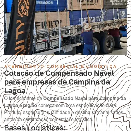
ATENDIMENTO COMERCIAL E LOGÍSTICA
Cotação de Compensado Naval
para empresas de Campina da
Lagoa
O fornecimento de
Compensado Naval para Campina da
Lagoa e região
começa com uma especificação clara.
Produto, espessura, quantidade e destino são analisados
antes da confirmação comercial e logística.
Bases Logísticas: