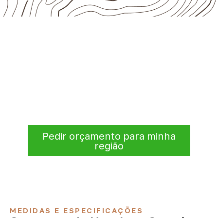
Organize sua cotação de
Compensado Naval
Informe a
aplicação, a espessura, a
quantidade e a cidade de entrega
. A
Infinity verificará a disponibilidade e as
condições comerciais e logísticas para sua
demanda.
Pedir orçamento para minha
região
MEDIDAS E ESPECIFICAÇÕES