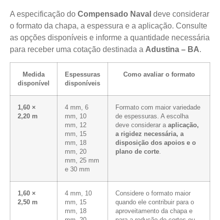
A especificação do
Compensado Naval
deve considerar
o formato da chapa, a espessura e a aplicação. Consulte
as opções disponíveis e informe a quantidade necessária
para receber uma cotação destinada a
Adustina – BA
.
Medida
Espessuras
Como avaliar o formato
disponível
disponíveis
1,60 ×
4 mm, 6
Formato com maior variedade
2,20 m
mm, 10
de espessuras. A escolha
mm, 12
deve considerar a
aplicação,
mm, 15
a rigidez necessária, a
mm, 18
disposição dos apoios e o
mm, 20
plano de corte
.
mm, 25 mm
e 30 mm
1,60 ×
4 mm, 10
Considere o formato maior
2,50 m
mm, 15
quando ele contribuir para o
mm, 18
aproveitamento da chapa e