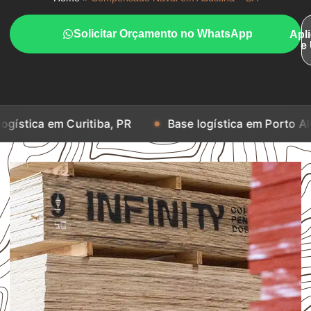
Solicitar Orçamento no WhatsApp
Apl
e
 Curitiba, PR
Base logística em Porto Alegre, RS