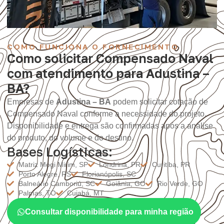
COMO FUNCIONA O FORNECIMENTO
Como solicitar Compensado Naval
com atendimento para Adustina –
BA?
Empresas de
Adustina – BA
podem solicitar cotação de
Compensado Naval conforme a necessidade do projeto.
Disponibilidade e entrega são confirmadas após a análise
do produto, do volume e do destino.
Bases Logísticas:
Matriz Mogi Mirim, SP
Londrina, PR
Curitiba, PR
Porto Alegre, RS
Florianópolis, SC
Balneário Camboriú, SC
Goiânia, GO
Rio Verde, GO
Palmas, TO
Cuiabá, MT
Consultar disponibilidade para minha região