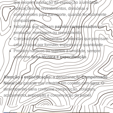
que exigem avaliação da exposição à umidade.
Aplicações em revestimentos, divisórias e
componentes para transporte, quando tecnicamente
compatíveis.
Indústrias que utilizam
painéis compensados
em
produção, montagem ou revestimento.
Compradores, suprimentos e revendas que precisam
cotar chapas por formato, espessura e quantidade.
Projetos náuticos ou sujeitos à umidade, sempre
conforme
ficha técnica e especificação
.
Atenção à especificação:
a denominação
Compensado
Naval
não garante uso irrestrito em contato com água. O
desempenho varia conforme composição, colagem,
acabamento, exposição e conservação do painel.