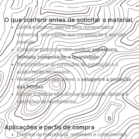
O que conferir antes de solicitar o material
Definir o produto apenas pela nomenclatura
comercial, sem validar sua composição e seu uso
previsto.
Comparar propostas sem verificar
espessura,
formato, composição e quantidade
.
Desconsiderar as condições de exposição e o
acabamento necessário.
Realizar cortes sem prever a
selagem e a proteção
das bordas
.
Fechar o pedido sem alinhar quantidade, destino e
condições de recebimento.
Aplicações e perfis de compra
Projetos de marcenaria, mobiliário e componentes