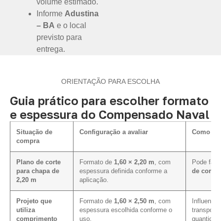
volume estimado.
Informe
Adustina
– BA
e o local
previsto para
entrega.
ORIENTAÇÃO PARA ESCOLHA
Guia prático para escolher formato
e espessura do Compensado Naval
Situação de
Configuração a avaliar
Como inf
compra
Plano de corte
Formato de
1,60 × 2,20 m
, com
Pode faci
para chapa de
espessura definida conforme a
de corte 
2,20 m
aplicação.
Projeto que
Formato de
1,60 × 2,50 m
, com
Influencia
utiliza
espessura escolhida conforme o
transport
comprimento
uso.
quantidad