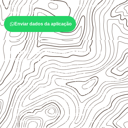
adequação deve ser confirmada conforme a ficha técnica e
as condições de uso.
Enviar dados da aplicação
Cuidados com corte, acabamento e
armazenamento
Escolha a medida considerando aplicação, apoios,
montagem e especificação técnica.
Planeje o corte conforme os formatos
1,60 × 2,20 m e
1,60 × 2,50 m
, sujeitos à disponibilidade.
Considere acabamento e proteção das bordas após
qualquer corte ou usinagem.
Armazene as chapas em local
coberto, seco,
ventilado e com apoio nivelado
.
Valide com o responsável técnico qualquer uso que
envolva carga, exposição intensa ou requisitos