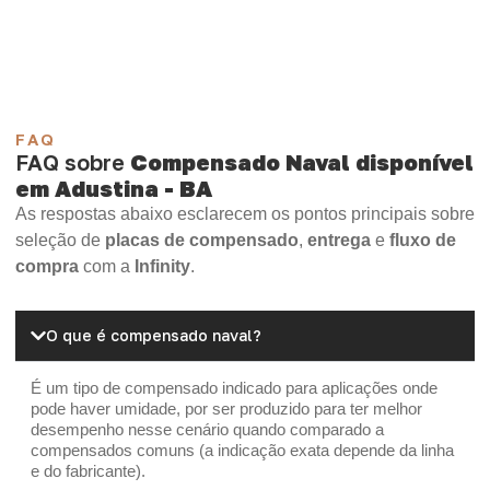
Madeirite Resinado Cola Branca
OSB Tapume
OSB Home Plus
OSB Induplac
FAQ
FAQ sobre
Compensado Naval disponível
em Adustina - BA
As respostas abaixo esclarecem os pontos principais sobre
seleção de
placas de compensado
,
entrega
e
fluxo de
compra
com a
Infinity
.
O que é compensado naval?
É um tipo de compensado indicado para aplicações onde
pode haver umidade, por ser produzido para ter melhor
desempenho nesse cenário quando comparado a
compensados comuns (a indicação exata depende da linha
e do fabricante).