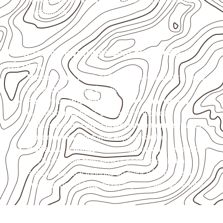
específicos.
Projetos compatíveis com avaliação
técnica
Marcenaria e fabricação de móveis
destinados a
ambientes sujeitos à umidade.
Revestimentos, paredes, pisos e divisórias
,
quando compatíveis com a ficha técnica.
Aplicações em
carrocerias, implementos, trailers e
motorhomes
, conforme especificação.
Indústrias e linhas de montagem
que necessitam
de chapas com formato e espessura definidos.
Aplicações relacionadas ao setor náutico, sem
presumir uso submerso ou impermeabilidade total.