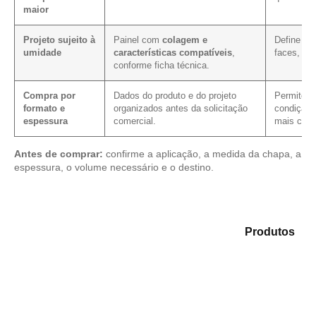
maior
Projeto sujeito à
Painel com
colagem e
Define os
umidade
características compatíveis
,
faces, cor
conforme ficha técnica.
Compra por
Dados do produto e do projeto
Permite ve
formato e
organizados antes da solicitação
condição 
espessura
comercial.
mais clar
Antes de comprar:
confirme a aplicação, a medida da chapa, a
espessura, o volume necessário e o destino.
Compare as opções em nosso catálogo de
Produtos
e
selecione o produto mais indicado para sua
necessidade.
Compensado Plastificado
Plastificado 2 Processos
Compensado Plywood
Madeirite Resinado Fenólico