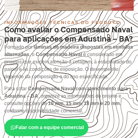
INFORMAÇÕES TÉCNICAS DO PRODUTO
Como avaliar o Compensado Naval
para aplicações em Adustina – BA?
Formado por
lâminas de madeira dispostas em sentidos
alternados
, o
Compensado Naval
é considerado em
projetos que exigem atenção à colagem, à estabilidade do
painel e às condições de exposição. O desempenho
depende da composição e do uso especificado.
Para cotar
Compensado Naval com atendimento para
Adustina – BA
, organize as informações do projeto e
consulte opções de
10 mm, 15 mm, 18 mm e 20 mm
,
conforme disponibilidade comercial.
Falar com a equipe comercial