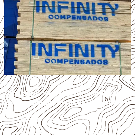
ESCOLHA CONFORME A APLICAÇÃO
Quais aplicações podem utilizar
Compensado Naval em Adustina –
BA?
Em aplicações profissionais, o
Compensado Naval
é
utilizado quando o projeto exige atenção à
colagem, à
exposição à umidade e à estabilidade dimensional
. A