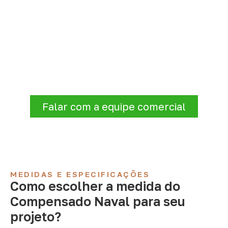
Solicite Compensado Naval
conforme sua aplicação
Informe a
aplicação, a espessura, a
quantidade e a cidade de entrega
. A
Infinity verificará a disponibilidade e as
condições comerciais e logísticas para sua
demanda.
Falar com a equipe comercial
MEDIDAS E ESPECIFICAÇÕES
Como escolher a medida do
Compensado Naval para seu
projeto?