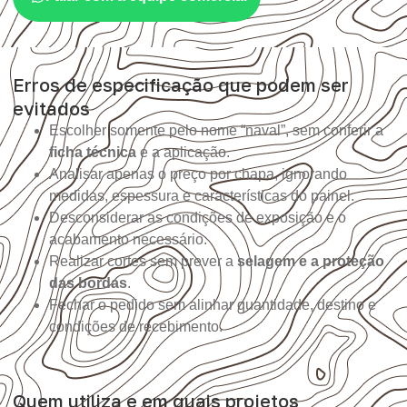
Erros de especificação que podem ser
evitados
Escolher somente pelo nome “naval”, sem conferir a
ficha técnica
e a aplicação.
Analisar apenas o preço por chapa, ignorando
medidas, espessura e características do painel.
Desconsiderar as condições de exposição e o
acabamento necessário.
Realizar cortes sem prever a
selagem e a proteção
das bordas
.
Fechar o pedido sem alinhar quantidade, destino e
condições de recebimento.
Quem utiliza e em quais projetos