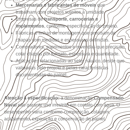
Marcenarias e fabricantes de móveis
que
trabalham com projetos sujeitos à umidade.
Empresas de
transporte, carrocerias e
implementos
, conforme especificação do projeto.
Fábricas e linhas de montagem que precisam de
chapas com medidas e espessuras definidas.
Compradores, suprimentos e revendas que precisam
cotar chapas por formato, espessura e quantidade.
Aplicações relacionadas ao setor náutico, desde que
validadas pelo projeto e pelas características
documentadas do painel.
Atenção à especificação:
a denominação
Compensado
Naval
não garante uso irrestrito em contato com água. O
desempenho varia conforme composição, colagem,
acabamento, exposição e conservação do painel.