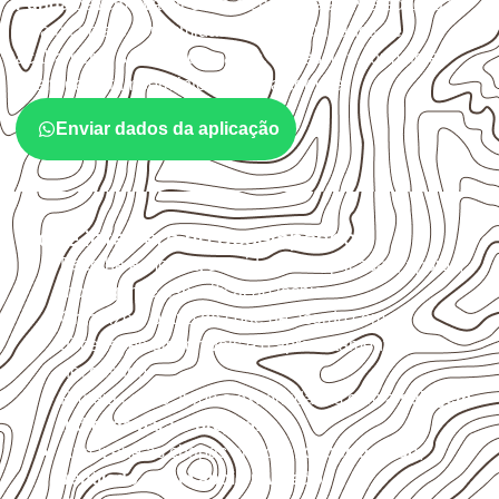
Funda
devem avaliar onde a chapa será instalada, qual
será o contato com umidade e quais cuidados de
acabamento serão necessários. Espessura, formato e
quantidade também interferem na compra.
Enviar dados da aplicação
O que interfere no desempenho
Escolha a medida considerando aplicação, apoios,
montagem e especificação técnica.
Organize o plano de corte de acordo com as
dimensões disponíveis e o aproveitamento
necessário.
Proteja cortes, furos e extremidades com a
selagem
indicada para o projeto
.
Armazene as chapas em local
coberto, seco,
ventilado e com apoio nivelado
.