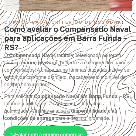
COMPOSIÇÃO E CRITÉRIOS DE ESCOLHA
Como avaliar o Compensado Naval
para aplicações em Barra Funda –
RS?
O
Compensado Naval
, também relacionado ao termo
técnico
marine plywood
, pertence à categoria dos painéis
compensados. A chapa reúne lâminas cruzadas e deve ser
escolhida conforme o projeto, o acabamento e o nível de
contato com umidade.
Para solicitar
Compensado Naval em Barra Funda – RS
,
informe a aplicação, a espessura, o formato e a
quantidade. A Infinity analisa a
disponibilidade e as
condições de entrega
para o destino informado.
Falar com a equipe comercial