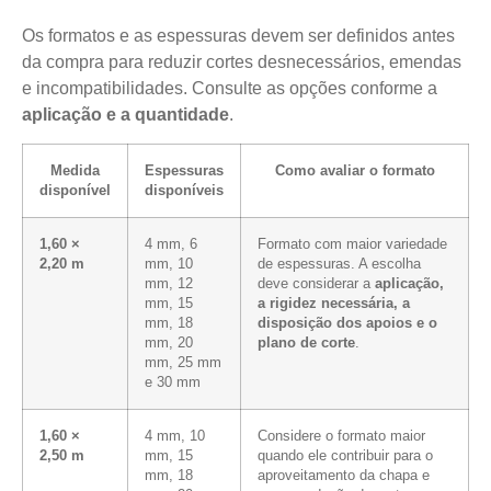
Os formatos e as espessuras devem ser definidos antes
da compra para reduzir cortes desnecessários, emendas
e incompatibilidades. Consulte as opções conforme a
aplicação e a quantidade
.
Medida
Espessuras
Como avaliar o formato
disponível
disponíveis
1,60 ×
4 mm, 6
Formato com maior variedade
2,20 m
mm, 10
de espessuras. A escolha
mm, 12
deve considerar a
aplicação,
mm, 15
a rigidez necessária, a
mm, 18
disposição dos apoios e o
mm, 20
plano de corte
.
mm, 25 mm
e 30 mm
1,60 ×
4 mm, 10
Considere o formato maior
2,50 m
mm, 15
quando ele contribuir para o
mm, 18
aproveitamento da chapa e