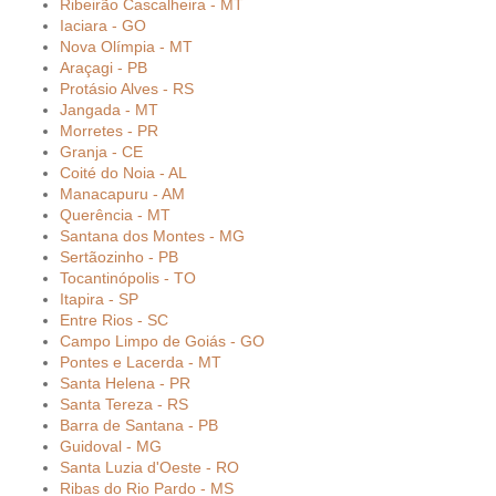
Ribeirão Cascalheira - MT
Iaciara - GO
Nova Olímpia - MT
Araçagi - PB
Protásio Alves - RS
Jangada - MT
Morretes - PR
Granja - CE
Coité do Noia - AL
Manacapuru - AM
Querência - MT
Santana dos Montes - MG
Sertãozinho - PB
Tocantinópolis - TO
Itapira - SP
Entre Rios - SC
Campo Limpo de Goiás - GO
Pontes e Lacerda - MT
Santa Helena - PR
Santa Tereza - RS
Barra de Santana - PB
Guidoval - MG
Santa Luzia d'Oeste - RO
Ribas do Rio Pardo - MS