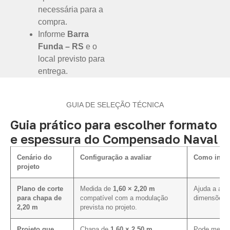
necessária para a
compra.
Informe
Barra
Funda – RS
e o
local previsto para
entrega.
GUIA DE SELEÇÃO TÉCNICA
Guia prático para escolher formato
e espessura do Compensado Naval
Cenário do
Configuração a avaliar
Como influ
projeto
Plano de corte
Medida de
1,60 × 2,20 m
Ajuda a ali
para chapa de
compatível com a modulação
dimensões p
2,20 m
prevista no projeto.
Projeto que
Chapa de
1,60 × 2,50 m
,
Pode melhor