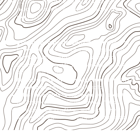
Consulte a ficha técnica antes de aplicações
externas, estruturais ou sujeitas a contato frequente
com água.
Usos profissionais do Compensado Naval
Móveis, divisórias e componentes de
marcenaria
técnica
, conforme exposição e acabamento.
Revestimentos internos, painéis e divisórias para
projetos profissionais.
Aplicações em
carrocerias, implementos, trailers e
motorhomes
, conforme especificação.
Indústrias e linhas de montagem
que necessitam
de chapas com formato e espessura definidos.
Aplicações relacionadas ao setor náutico, sem
presumir uso submerso ou impermeabilidade total.