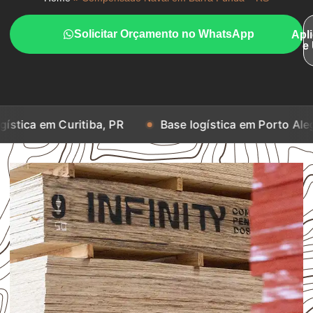
Solicitar Orçamento no WhatsApp
Apl
e
uritiba, PR
Base logística em Porto Alegre, RS