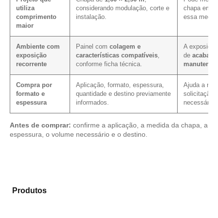
utiliza
considerando modulação, corte e
chapa em pr
comprimento
instalação.
essa medid
maior
Ambiente com
Painel com
colagem e
A exposição
exposição
características compatíveis
,
de
acabame
recorrente
conforme ficha técnica.
manutençã
Compra por
Aplicação, formato, espessura,
Ajuda a redu
formato e
quantidade e destino previamente
solicitação,
espessura
informados.
necessário.
Antes de comprar:
confirme a aplicação, a medida da chapa, a
espessura, o volume necessário e o destino.
Analise os modelos disponíveis em nosso portfólio de
Produtos
e selecione o produto mais adequado para
sua necessidade.