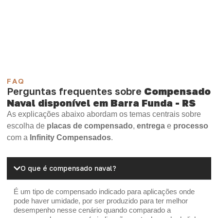
Compensado Plastificado
Plastificado 2 Processos
Compensado Plywood
Madeirite Resinado Fenólico
Madeirite Resinado Cola Branca
OSB Tapume
OSB Home Plus
OSB Induplac
FAQ
Perguntas frequentes sobre
Compensado
Naval disponível em Barra Funda - RS
As explicações abaixo abordam os temas centrais sobre
escolha de
placas de compensado
,
entrega
e
processo
com a
Infinity Compensados
.
O que é compensado naval?
É um tipo de compensado indicado para aplicações onde
pode haver umidade, por ser produzido para ter melhor
desempenho nesse cenário quando comparado a