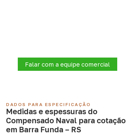
Precisa de Compensado Naval
para sua empresa?
Informe a
aplicação, a espessura, a
quantidade e a cidade de entrega
. A
Infinity verificará a disponibilidade e as
condições comerciais e logísticas para sua
demanda.
Falar com a equipe comercial
DADOS PARA ESPECIFICAÇÃO
Medidas e espessuras do
Compensado Naval para cotação
em Barra Funda – RS