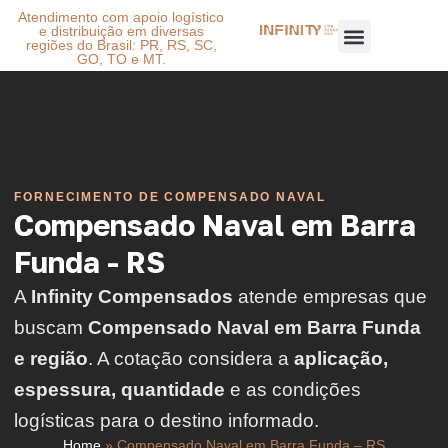
Atendimento com apoio logístico
e distribuição em diversas
regiões do Brasil: PR, RS, SC,
GO, TO e MT.
FORNECIMENTO DE COMPENSADO NAVAL
Compensado Naval em Barra
Funda - RS
A
Infinity Compensados
atende empresas que
buscam
Compensado Naval em Barra Funda
e região
. A cotação considera a
aplicação,
espessura, quantidade
e as condições
logísticas para o destino informado.
Home
»
Compensado Naval em Barra Funda – RS