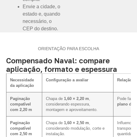
Envie a cidade, o
estado e, quando
necessário, o
CEP do destino.
ORIENTAÇÃO PARA ESCOLHA
Compensado Naval: compare
aplicação, formato e espessura
Necessidade
Configuração a avaliar
Relação c
da aplicação
Paginação
Chapa de
1,60 × 2,20 m
,
Pode facili
compatível
considerando espessura,
plano de c
com 2,20 m
montagem e aproveitamento.
Paginação
Chapa de
1,60 × 2,50 m
,
Influencia 
compatível
considerando modulação, corte e
transporte
com 2,50 m
instalação.
quantidade