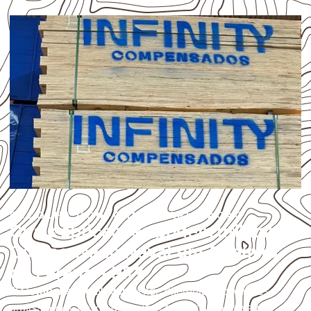
ESCOLHA CONFORME A APLICAÇÃO
Quais aplicações podem utilizar
Compensado Naval em Altamira
do Paraná – PR?
O
Compensado Naval
atende diferentes aplicações
profissionais, desde que suas características sejam