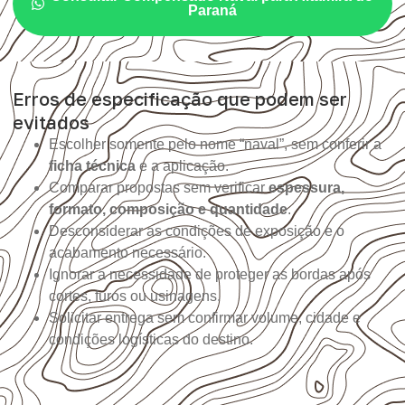
Paraná
Erros de especificação que podem ser
evitados
Escolher somente pelo nome “naval”, sem conferir a
ficha técnica
e a aplicação.
Comparar propostas sem verificar
espessura,
formato, composição e quantidade
.
Desconsiderar as condições de exposição e o
acabamento necessário.
Ignorar a necessidade de proteger as bordas após
cortes, furos ou usinagens.
Solicitar entrega sem confirmar volume, cidade e
condições logísticas do destino.