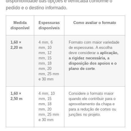
disponibilidade das opções é verificada conforme o
pedido e o destino informado.
Medida
Espessuras
Como avaliar o formato
disponível
disponíveis
1,60 ×
4 mm, 6
Formato com maior variedade
2,20 m
mm, 10
de espessuras. A escolha
mm, 12
deve considerar a
aplicação,
mm, 15
a rigidez necessária, a
mm, 18
disposição dos apoios e o
mm, 20
plano de corte
.
mm, 25 mm
e 30 mm
1,60 ×
4 mm, 10
Considere o formato maior
2,50 m
mm, 15
quando ele contribuir para o
mm, 18
aproveitamento da chapa e
mm, 20
para a redução de cortes ou
mm, 25 mm
junções no projeto.
e 30 mm