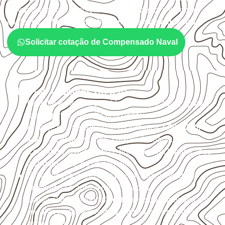
compatíveis com o projeto. A Infinity orienta a compra
conforme
aplicação, medida, quantidade e destino
.
Solicitar cotação de Compensado Naval
Critérios técnicos de uso
Escolha a medida considerando aplicação, apoios,
montagem e especificação técnica.
Planeje o corte conforme os formatos
1,60 × 2,20 m e
1,60 × 2,50 m
, sujeitos à disponibilidade.
Considere acabamento e proteção das bordas após
qualquer corte ou usinagem.
Evite contato direto com o solo, chuva, umidade
acumulada e apoios desnivelados.
Valide com o responsável técnico qualquer uso que
envolva carga, exposição intensa ou requisitos
específicos.