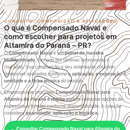
CONCEITO, COMPOSIÇÃO E APLICAÇÕES
O que é Compensado Naval e
como escolher para projetos em
Altamira do Paraná – PR?
O
Compensado Naval
é um
painel de madeira
multilaminado
, formado por lâminas sobrepostas e
cruzadas. Sua composição e seu sistema de colagem
devem ser avaliados conforme a
aplicação, a exposição à
umidade e a ficha técnica
do produto.
Empresas que procuram
Compensado Naval para
Altamira do Paraná e região
podem consultar opções de
espessura e formato conforme disponibilidade. A cotação
considera
quantidade, aplicação e logística
.
Consultar Compensado Naval para Altamira do