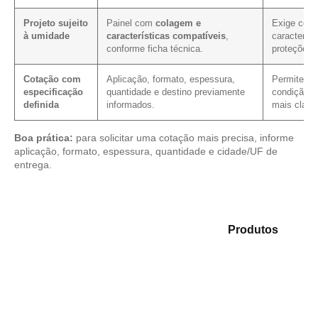
Projeto sujeito
Painel com
colagem e
Exige conf
à umidade
características compatíveis
,
característ
conforme ficha técnica.
proteções 
Cotação com
Aplicação, formato, espessura,
Permite ver
especificação
quantidade e destino previamente
condição c
definida
informados.
mais clare
Boa prática:
para solicitar uma cotação mais precisa, informe
aplicação, formato, espessura, quantidade e cidade/UF de
entrega.
Analise as opções em nosso mix de
Produtos
e
identifique o tipo de chapa mais adequado para sua
demanda.
Compensado Plastificado
Plastificado 2 Processos
Compensado Plywood
Madeirite Resinado Fenólico
Madeirite Resinado Cola Branca
OSB Tapume