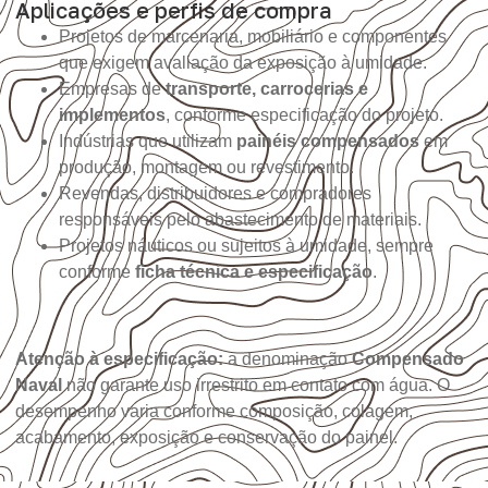
Aplicações e perfis de compra
Projetos de marcenaria, mobiliário e componentes
que exigem avaliação da exposição à umidade.
Empresas de
transporte, carrocerias e
implementos
, conforme especificação do projeto.
Indústrias que utilizam
painéis compensados
em
produção, montagem ou revestimento.
Revendas, distribuidores e compradores
responsáveis pelo abastecimento de materiais.
Projetos náuticos ou sujeitos à umidade, sempre
conforme
ficha técnica e especificação
.
Atenção à especificação:
a denominação
Compensado
Naval
não garante uso irrestrito em contato com água. O
desempenho varia conforme composição, colagem,
acabamento, exposição e conservação do painel.