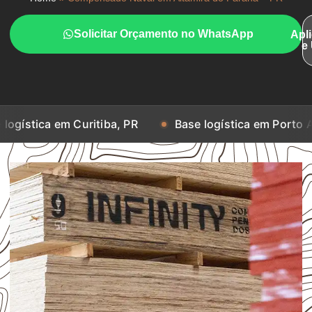
Solicitar Orçamento no WhatsApp
Apl
e
 em Curitiba, PR
Base logística em Porto Alegre, RS