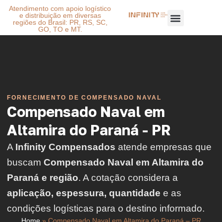
Atendimento com apoio logístico
e distribuição em diversas
regiões do Brasil: PR, RS, SC,
GO, TO e MT.
FORNECIMENTO DE COMPENSADO NAVAL
Compensado Naval em
Altamira do Paraná - PR
A
Infinity Compensados
atende empresas que
buscam
Compensado Naval em Altamira do
Paraná e região
. A cotação considera a
aplicação, espessura, quantidade
e as
condições logísticas para o destino informado.
Home
»
Compensado Naval em Altamira do Paraná – PR