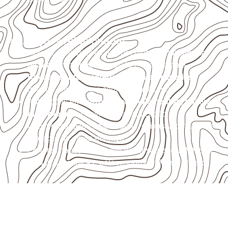
Aplicações relacionadas
Móveis, divisórias e componentes de
marcenaria
técnica
, conforme exposição e acabamento.
Revestimentos, paredes, pisos e divisórias
,
quando compatíveis com a ficha técnica.
Aplicações em
carrocerias, implementos, trailers e
motorhomes
, conforme especificação.
Uso industrial em embalagens, caixas, montagem e
proteção de equipamentos.
Projetos náuticos específicos, desde que validados
pela ficha técnica e pelo responsável pelo projeto.
Precisa de Compensado Naval