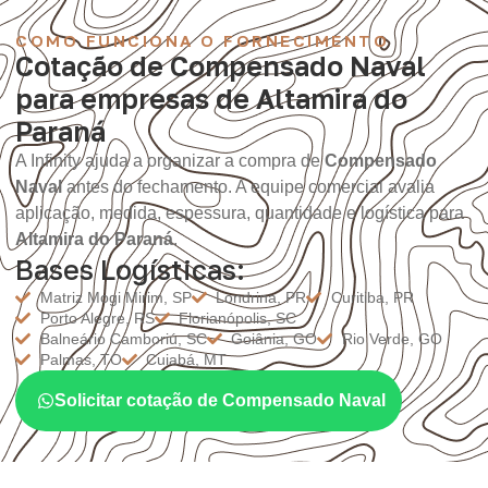
COMO FUNCIONA O FORNECIMENTO
Cotação de Compensado Naval
para empresas de Altamira do
Paraná
A Infinity ajuda a organizar a compra de
Compensado
Naval
antes do fechamento. A equipe comercial avalia
aplicação, medida, espessura, quantidade e logística para
Altamira do Paraná
.
Bases Logísticas:
Matriz Mogi Mirim, SP
Londrina, PR
Curitiba, PR
Porto Alegre, RS
Florianópolis, SC
Balneário Camboriú, SC
Goiânia, GO
Rio Verde, GO
Palmas, TO
Cuiabá, MT
Solicitar cotação de Compensado Naval