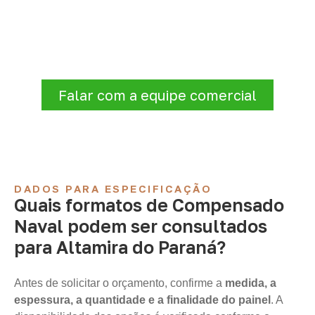
para sua empresa?
Para solicitar
Compensado Naval em
Altamira do Paraná – PR
, envie os dados
do projeto. A cotação será analisada
conforme produto, quantidade e destino.
Falar com a equipe comercial
DADOS PARA ESPECIFICAÇÃO
Quais formatos de Compensado
Naval podem ser consultados
para Altamira do Paraná?
Antes de solicitar o orçamento, confirme a
medida, a
espessura, a quantidade e a finalidade do painel
. A