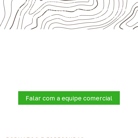
proteção de equipamentos.
Projetos náuticos específicos, desde que validados
pela ficha técnica e pelo responsável pelo projeto.
Precisa de Compensado Naval
para sua empresa?
Para solicitar
Compensado Naval em São
Lourenço da Serra – SP
, envie os dados do
projeto. A cotação será analisada conforme
produto, quantidade e destino.
Falar com a equipe comercial