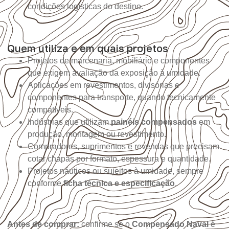
condições logísticas do destino.
Quem utiliza e em quais projetos
Projetos de marcenaria, mobiliário e componentes
que exigem avaliação da exposição à umidade.
Aplicações em revestimentos, divisórias e
componentes para transporte, quando tecnicamente
compatíveis.
Indústrias que utilizam
painéis compensados
em
produção, montagem ou revestimento.
Compradores, suprimentos e revendas que precisam
cotar chapas por formato, espessura e quantidade.
Projetos náuticos ou sujeitos à umidade, sempre
conforme
ficha técnica e especificação
.
Antes de comprar:
confirme se o
Compensado Naval
é