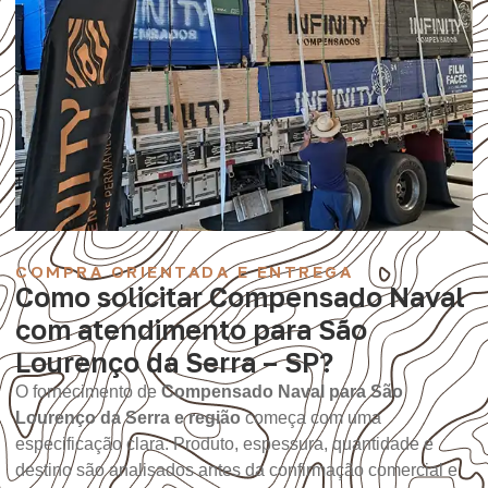
COMPRA ORIENTADA E ENTREGA
Como solicitar Compensado Naval
com atendimento para São
Lourenço da Serra – SP?
O fornecimento de
Compensado Naval para São
Lourenço da Serra e região
começa com uma
especificação clara. Produto, espessura, quantidade e
destino são analisados antes da confirmação comercial e