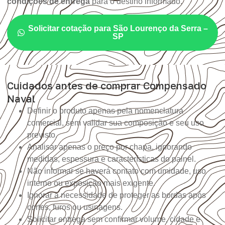
condições de entrega
para o destino informado.
Solicitar cotação para São Lourenço da Serra –
SP
Cuidados antes de comprar Compensado
Naval
Definir o produto apenas pela nomenclatura
comercial, sem validar sua composição e seu uso
previsto.
Analisar apenas o preço por chapa, ignorando
medidas, espessura e características do painel.
Não informar se haverá contato com umidade, uso
interno ou exposição mais exigente.
Ignorar a necessidade de proteger as bordas após
cortes, furos ou usinagens.
Solicitar entrega sem confirmar volume, cidade e