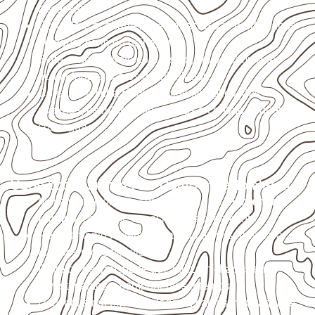
necessário.
Considere acabamento e proteção das bordas após
qualquer corte ou usinagem.
Evite contato direto com o solo, chuva, umidade
acumulada e apoios desnivelados.
Consulte a ficha técnica antes de aplicações
externas, estruturais ou sujeitas a contato frequente
com água.
Usos profissionais do Compensado Naval
Móveis, divisórias e componentes de
marcenaria
técnica
, conforme exposição e acabamento.
Revestimentos internos, painéis e divisórias para
projetos profissionais.
Projetos de transporte que utilizam chapas em
revestimentos e componentes internos.
Uso industrial em embalagens, caixas, montagem e