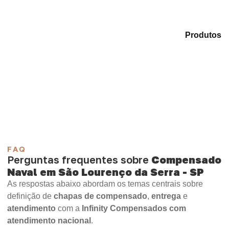
Analise as alternativas em nosso catálogo de
Produtos
e encontre o material mais indicado para sua aplicação.
Compensado Plastificado
Plastificado 2 Processos
Compensado Plywood
Madeirite Resinado Fenólico
Madeirite Resinado Cola Branca
OSB Tapume
OSB Home Plus
OSB Induplac
FAQ
Perguntas frequentes sobre
Compensado
Naval em São Lourenço da Serra - SP
As respostas abaixo abordam os temas centrais sobre
definição de
chapas de compensado
,
entrega
e
atendimento
com a
Infinity Compensados com
atendimento nacional
.