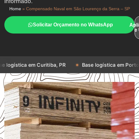
informado.
Home
»
Compensado Naval em São Lourenço da Serra – SP
Solicitar Orçamento no WhatsApp
Apl
e
em Curitiba, PR
Base logística em Porto Alegre, RS