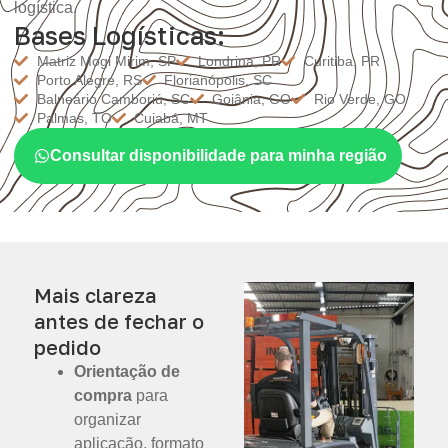
logística.
Bases Logísticas:
Matriz Mogi Mirim, SP
Londrina, PR
Curitiba, PR
Porto Alegre, RS
Florianópolis, SC
Balneário Camboriú, SC
Goiânia, GO
Rio Verde, GO
Palmas, TO
Cuiabá, MT
Consultar disponibilidade para minha região
Mais clareza
antes de fechar o
pedido
Orientação de
compra
para
organizar
aplicação, formato