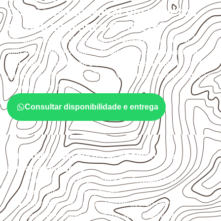
Compensado Naval em projetos
de São Lourenço da Serra?
Em aplicações profissionais, o
Compensado Naval
é
utilizado quando o projeto exige atenção à
colagem, à
exposição à umidade e à estabilidade dimensional
. A
adequação deve ser confirmada conforme a ficha técnica e
as condições de uso.
Consultar disponibilidade e entrega
Cuidados com corte, acabamento e
armazenamento
Confirme se a
espessura e o formato
são
compatíveis com o projeto.
Organize o plano de corte de acordo com as
dimensões disponíveis e o aproveitamento