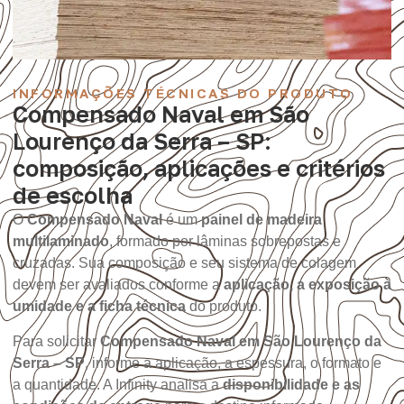
INFORMAÇÕES TÉCNICAS DO PRODUTO
Compensado Naval em São
Lourenço da Serra – SP:
composição, aplicações e critérios
de escolha
O
Compensado Naval
é um
painel de madeira
multilaminado
, formado por lâminas sobrepostas e
cruzadas. Sua composição e seu sistema de colagem
devem ser avaliados conforme a
aplicação, a exposição à
umidade e a ficha técnica
do produto.
Para solicitar
Compensado Naval em São Lourenço da
Serra – SP
, informe a aplicação, a espessura, o formato e
a quantidade. A Infinity analisa a
disponibilidade e as