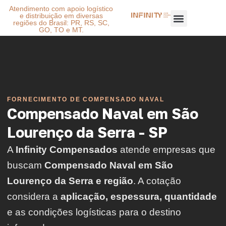
Atendimento com apoio logístico
e distribuição em diversas
regiões do Brasil: PR, RS, SC,
GO, TO e MT.
FORNECIMENTO DE COMPENSADO NAVAL
Compensado Naval em São
Lourenço da Serra - SP
A
Infinity Compensados
atende empresas que
buscam
Compensado Naval em São
Lourenço da Serra e região
. A cotação
considera a
aplicação, espessura, quantidade
e as condições logísticas para o destino