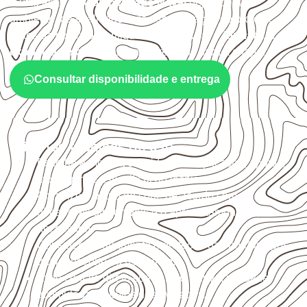
A utilização do
Compensado Naval
depende do
ambiente, da finalidade e da especificação do projeto.
Antes da cotação, verifique a
espessura, o formato, a
exposição e o acabamento
previstos para a chapa.
Consultar disponibilidade e entrega
Critérios técnicos de uso
Escolha a medida considerando aplicação, apoios,
montagem e especificação técnica.
Organize o plano de corte de acordo com as
dimensões disponíveis e o aproveitamento
necessário.
Considere acabamento e proteção das bordas após
qualquer corte ou usinagem.
Evite contato direto com o solo, chuva, umidade
acumulada e apoios desnivelados.