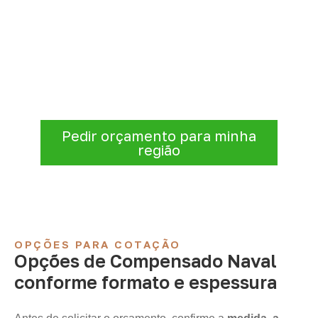
Organize sua cotação de
Compensado Naval
Para solicitar
Compensado Naval em Três
Ranchos – GO
, envie os dados do projeto.
A cotação será analisada conforme
produto, quantidade e destino.
Pedir orçamento para minha
região
OPÇÕES PARA COTAÇÃO
Opções de Compensado Naval
conforme formato e espessura