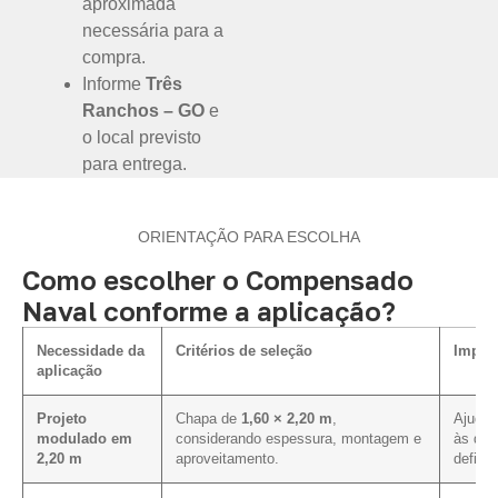
aproximada
necessária para a
compra.
Informe
Três
Ranchos – GO
e
o local previsto
para entrega.
ORIENTAÇÃO PARA ESCOLHA
Como escolher o Compensado
Naval conforme a aplicação?
Necessidade da
Critérios de seleção
Impact
aplicação
Projeto
Chapa de
1,60 × 2,20 m
,
Ajuda 
modulado em
considerando espessura, montagem e
às dim
2,20 m
aproveitamento.
definid