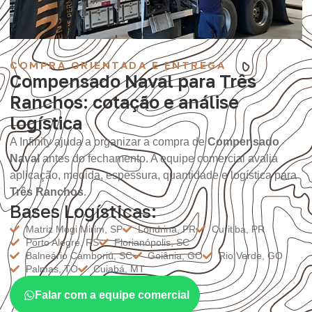
COMPRA ORIENTADA E ENTREGA
Compensado Naval para Três
Ranchos: cotação e análise
logística
A Infinity ajuda a organizar a compra de
Compensado
Naval
antes do fechamento. A equipe comercial avalia
aplicação, medida, espessura, quantidade e logística para
Três Ranchos
.
Bases Logísticas:
Matriz Mogi Mirim, SP
Londrina, PR
Curitiba, PR
Porto Alegre, RS
Florianópolis, SC
Balneário Camboriú, SC
Goiânia, GO
Rio Verde, GO
Palmas, TO
Cuiabá, MT
Falar com a equipe comercial