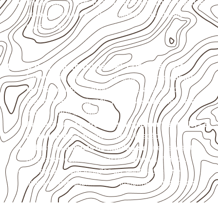
Valide com o responsável técnico qualquer uso que
envolva carga, exposição intensa ou requisitos
específicos.
Onde o produto pode ser considerado
Móveis, divisórias e componentes de
marcenaria
técnica
, conforme exposição e acabamento.
Revestimentos internos, painéis e divisórias para
projetos profissionais.
Aplicações em
carrocerias, implementos, trailers e
motorhomes
, conforme especificação.
Indústrias e linhas de montagem
que necessitam
de chapas com formato e espessura definidos.
Aplicações relacionadas ao setor náutico, sem
presumir uso submerso ou impermeabilidade total.