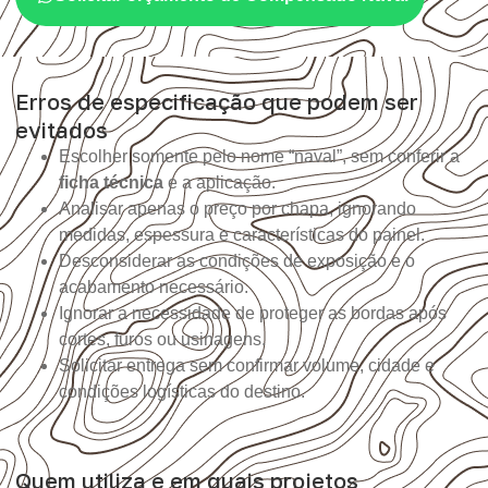
Erros de especificação que podem ser
evitados
Escolher somente pelo nome “naval”, sem conferir a
ficha técnica
e a aplicação.
Analisar apenas o preço por chapa, ignorando
medidas, espessura e características do painel.
Desconsiderar as condições de exposição e o
acabamento necessário.
Ignorar a necessidade de proteger as bordas após
cortes, furos ou usinagens.
Solicitar entrega sem confirmar volume, cidade e
condições logísticas do destino.
Quem utiliza e em quais projetos