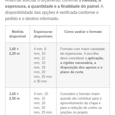
Antes de solicitar o orçamento, confirme a
medida, a
espessura, a quantidade e a finalidade do painel
. A
disponibilidade das opções é verificada conforme o
pedido e o destino informado.
Medida
Espessuras
Como avaliar o formato
disponível
disponíveis
1,60 ×
4 mm, 6
Formato com maior variedade
2,20 m
mm, 10
de espessuras. A escolha
mm, 12
deve considerar a
aplicação,
mm, 15
a rigidez necessária, a
mm, 18
disposição dos apoios e o
mm, 20
plano de corte
.
mm, 25 mm
e 30 mm
1,60 ×
4 mm, 10
Considere o formato maior
2,50 m
mm, 15
quando ele contribuir para o
mm, 18
aproveitamento da chapa e
mm, 20
para a redução de cortes ou
mm, 25 mm
junções no projeto.