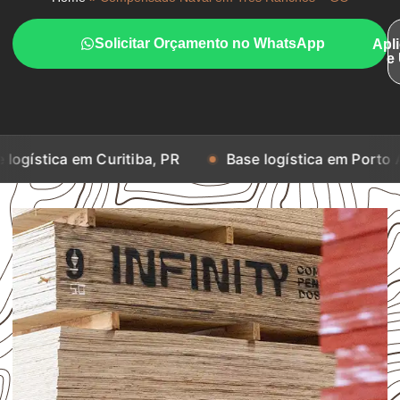
Solicitar Orçamento no WhatsApp
Apl
e
m Curitiba, PR
Base logística em Porto Alegre, RS