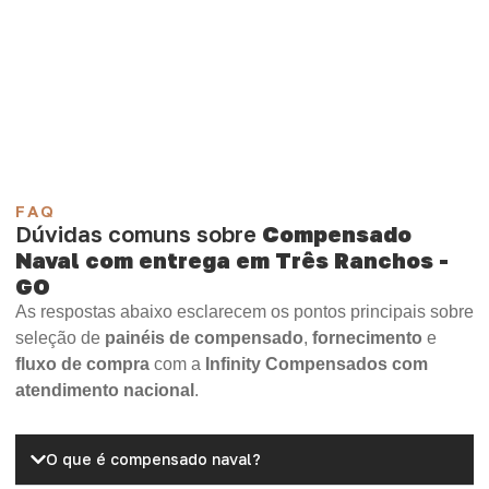
Compensado Plastificado
Plastificado 2 Processos
Compensado Plywood
Madeirite Resinado Fenólico
Madeirite Resinado Cola Branca
OSB Tapume
OSB Home Plus
OSB Induplac
FAQ
Dúvidas comuns sobre
Compensado
Naval com entrega em Três Ranchos -
GO
As respostas abaixo esclarecem os pontos principais sobre
seleção de
painéis de compensado
,
fornecimento
e
fluxo de compra
com a
Infinity Compensados com
atendimento nacional
.
O que é compensado naval?