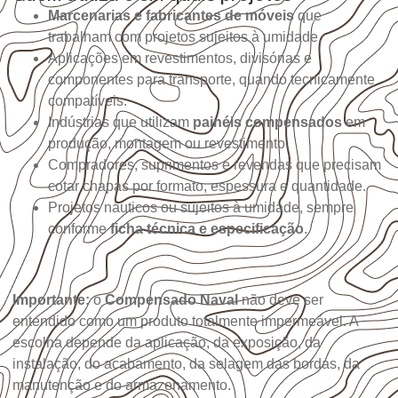
Marcenarias e fabricantes de móveis
que
trabalham com projetos sujeitos à umidade.
Aplicações em revestimentos, divisórias e
componentes para transporte, quando tecnicamente
compatíveis.
Indústrias que utilizam
painéis compensados
em
produção, montagem ou revestimento.
Compradores, suprimentos e revendas que precisam
cotar chapas por formato, espessura e quantidade.
Projetos náuticos ou sujeitos à umidade, sempre
conforme
ficha técnica e especificação
.
Importante:
o
Compensado Naval
não deve ser
entendido como um produto totalmente impermeável. A
escolha depende da aplicação, da exposição, da
instalação, do acabamento, da selagem das bordas, da
manutenção e do armazenamento.