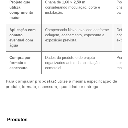
Projeto que
Chapa de
1,60 × 2,50 m
,
Pode m
utiliza
considerando modulação, corte e
chapa 
comprimento
instalação.
para e
maior
Aplicação com
Compensado Naval avaliado conforme
Define
contato
colagem, acabamento, espessura e
com fa
eventual com
exposição prevista.
extrem
água
Compra por
Dados do produto e do projeto
Permite
formato e
organizados antes da solicitação
condiç
espessura
comercial.
mais c
Para comparar propostas:
utilize a mesma especificação de
produto, formato, espessura, quantidade e entrega.
Analise os modelos disponíveis em nosso catálogo de
Produtos
e selecione o produto mais adequado para
sua necessidade.