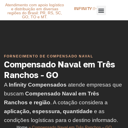
Atendimento com apoio logístico
e distribuição em diversas
regiões do Brasil: PR, RS, SC,
GO, TO e MT.
FORNECIMENTO DE COMPENSADO NAVAL
Compensado Naval em Três
Ranchos - GO
A
Infinity Compensados
atende empresas que
buscam
Compensado Naval em Três
Ranchos e região
. A cotação considera a
aplicação, espessura, quantidade
e as
condições logísticas para o destino informado.
Home
»
Compensado Naval em Três Ranchos – GO