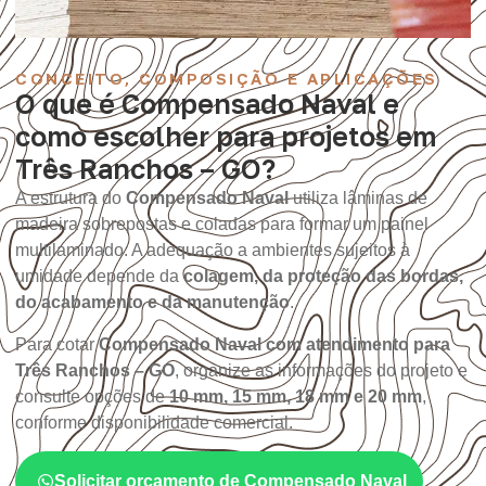
CONCEITO, COMPOSIÇÃO E APLICAÇÕES
O que é Compensado Naval e
como escolher para projetos em
Três Ranchos – GO?
A estrutura do
Compensado Naval
utiliza lâminas de
madeira sobrepostas e coladas para formar um painel
multilaminado. A adequação a ambientes sujeitos à
umidade depende da
colagem, da proteção das bordas,
do acabamento e da manutenção
.
Para cotar
Compensado Naval com atendimento para
Três Ranchos – GO
, organize as informações do projeto e
consulte opções de
10 mm, 15 mm, 18 mm e 20 mm
,
conforme disponibilidade comercial.
Solicitar orçamento de Compensado Naval