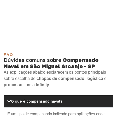
aplicação.
Compensado Plastificado
Plastificado 2 Processos
Compensado Plywood
Madeirite Resinado Fenólico
Madeirite Resinado Cola Branca
OSB Tapume
OSB Home Plus
OSB Induplac
FAQ
Dúvidas comuns sobre
Compensado
Naval em São Miguel Arcanjo - SP
As explicações abaixo esclarecem os pontos principais
sobre escolha de
chapas de compensado
,
logística
e
processo
com a
Infinity
.
O que é compensado naval?
É um tipo de compensado indicado para aplicações onde