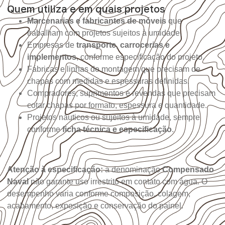
Quem utiliza e em quais projetos
Marcenarias e fabricantes de móveis
que
trabalham com projetos sujeitos à umidade.
Empresas de
transporte, carrocerias e
implementos
, conforme especificação do projeto.
Fábricas e linhas de montagem que precisam de
chapas com medidas e espessuras definidas.
Compradores, suprimentos e revendas que precisam
cotar chapas por formato, espessura e quantidade.
Projetos náuticos ou sujeitos à umidade, sempre
conforme
ficha técnica e especificação
.
Atenção à especificação:
a denominação
Compensado
Naval
não garante uso irrestrito em contato com água. O
desempenho varia conforme composição, colagem,
acabamento, exposição e conservação do painel.