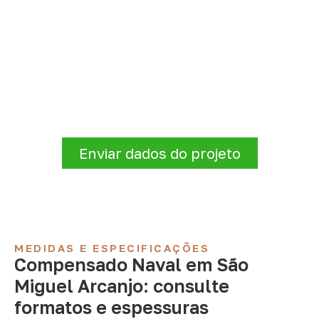
Precisa de Compensado Naval
para sua empresa?
Informe a
aplicação, a espessura, a
quantidade e a cidade de entrega
. A
Infinity verificará a disponibilidade e as
condições comerciais e logísticas para sua
demanda.
Enviar dados do projeto
MEDIDAS E ESPECIFICAÇÕES
Compensado Naval em São
Miguel Arcanjo: consulte
formatos e espessuras