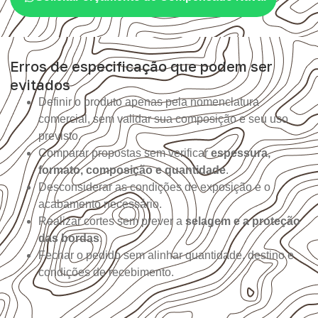
Erros de especificação que podem ser
evitados
Definir o produto apenas pela nomenclatura
comercial, sem validar sua composição e seu uso
previsto.
Comparar propostas sem verificar
espessura,
formato, composição e quantidade
.
Desconsiderar as condições de exposição e o
acabamento necessário.
Realizar cortes sem prever a
selagem e a proteção
das bordas
.
Fechar o pedido sem alinhar quantidade, destino e
condições de recebimento.