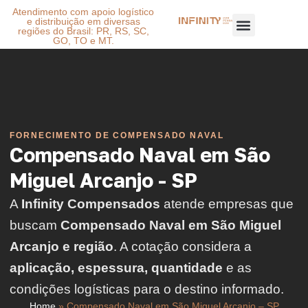
Atendimento com apoio logístico
e distribuição em diversas
regiões do Brasil: PR, RS, SC,
GO, TO e MT.
FORNECIMENTO DE COMPENSADO NAVAL
Compensado Naval em São
Miguel Arcanjo - SP
A
Infinity Compensados
atende empresas que
buscam
Compensado Naval em São Miguel
Arcanjo e região
. A cotação considera a
aplicação, espessura, quantidade
e as
condições logísticas para o destino informado.
Home
»
Compensado Naval em São Miguel Arcanjo – SP