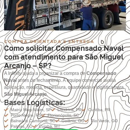
COMPRA ORIENTADA E ENTREGA
Como solicitar Compensado Naval
com atendimento para São Miguel
Arcanjo – SP?
A Infinity ajuda a organizar a compra de
Compensado
Naval
antes do fechamento. A equipe comercial avalia
aplicação, medida, espessura, quantidade e logística para
São Miguel Arcanjo
.
Bases Logísticas:
Matriz Mogi Mirim, SP
Londrina, PR
Curitiba, PR
Porto Alegre, RS
Florianópolis, SC
Balneário Camboriú, SC
Goiânia, GO
Rio Verde, GO
Palmas, TO
Cuiabá, MT