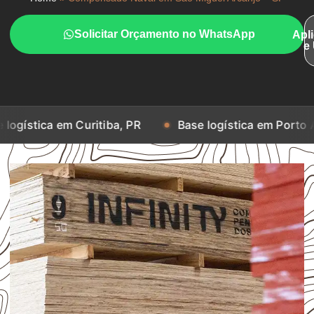
Solicitar Orçamento no WhatsApp
Apl
e
m Curitiba, PR
Base logística em Porto Alegre, RS