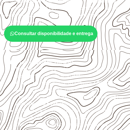
de
marcenaria, indústria, transporte e revestimento
sujeitos à umidade. A escolha deve considerar a aplicação,
a espessura, o acabamento e as características
documentadas do painel.
Consultar disponibilidade e entrega
Critérios técnicos de uso
Escolha a medida considerando aplicação, apoios,
montagem e especificação técnica.
Planeje o corte conforme os formatos
1,60 × 2,20 m e
1,60 × 2,50 m
, sujeitos à disponibilidade.
Proteja cortes, furos e extremidades com a
selagem
indicada para o projeto
.
Evite contato direto com o solo, chuva, umidade
acumulada e apoios desnivelados.
Consulte a ficha técnica antes de aplicações