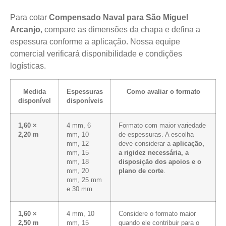
Para cotar
Compensado Naval para São Miguel
Arcanjo
, compare as dimensões da chapa e defina a
espessura conforme a aplicação. Nossa equipe
comercial verificará disponibilidade e condições
logísticas.
Medida
Espessuras
Como avaliar o formato
disponível
disponíveis
1,60 ×
4 mm, 6
Formato com maior variedade
2,20 m
mm, 10
de espessuras. A escolha
mm, 12
deve considerar a
aplicação,
mm, 15
a rigidez necessária, a
mm, 18
disposição dos apoios e o
mm, 20
plano de corte
.
mm, 25 mm
e 30 mm
1,60 ×
4 mm, 10
Considere o formato maior
2,50 m
mm, 15
quando ele contribuir para o