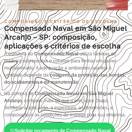
COMPOSIÇÃO E CRITÉRIOS DE ESCOLHA
Compensado Naval em São Miguel
Arcanjo – SP: composição,
aplicações e critérios de escolha
A estrutura do
Compensado Naval
utiliza lâminas de
madeira sobrepostas e coladas para formar um painel
multilaminado. A adequação a ambientes sujeitos à
umidade depende da
colagem, da proteção das bordas,
do acabamento e da manutenção
.
Na compra de
Compensado Naval em São Miguel
Arcanjo
, compare mais do que o preço por chapa.
Verifique a aplicação, a espessura, as dimensões, a
composição e as condições de entrega para sua empresa.
Solicitar orçamento de Compensado Naval