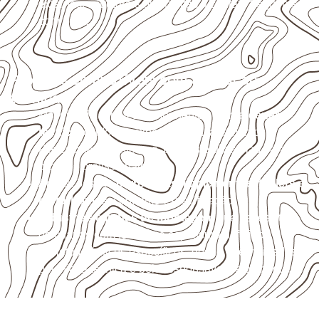
externas, estruturais ou sujeitas a contato frequente
com água.
Projetos compatíveis com avaliação
técnica
Móveis, divisórias e componentes de
marcenaria
técnica
, conforme exposição e acabamento.
Revestimentos internos, painéis e divisórias para
projetos profissionais.
Aplicações em
carrocerias, implementos, trailers e
motorhomes
, conforme especificação.
Indústrias e linhas de montagem
que necessitam
de chapas com formato e espessura definidos.
Projetos náuticos específicos, desde que validados
pela ficha técnica e pelo responsável pelo projeto.