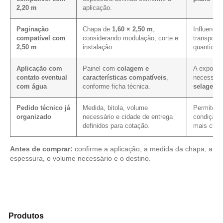
2,20 m
aplicação.
Paginação
Chapa de
1,60 × 2,50 m
,
Influencia
compatível com
considerando modulação, corte e
transporte
2,50 m
instalação.
quantidad
Aplicação com
Painel com
colagem e
A exposiçã
contato eventual
características compatíveis
,
necessid
com água
conforme ficha técnica.
selagem 
Pedido técnico já
Medida, bitola, volume
Permite ve
organizado
necessário e cidade de entrega
condição 
definidos para cotação.
mais clare
Antes de comprar:
confirme a aplicação, a medida da chapa, a
espessura, o volume necessário e o destino.
Explore os modelos disponíveis em nosso catálogo de
Produtos
e encontre o material mais indicado para sua