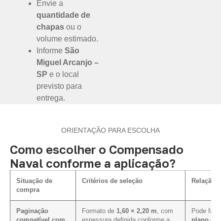
Envie a
quantidade de
chapas
ou o
volume estimado.
Informe
São
Miguel Arcanjo –
SP
e o local
previsto para
entrega.
ORIENTAÇÃO PARA ESCOLHA
Como escolher o Compensado
Naval conforme a aplicação?
Situação de
Critérios de seleção
Relação c
compra
Paginação
Formato de
1,60 × 2,20 m
, com
Pode facil
compatível com
espessura definida conforme a
plano de 