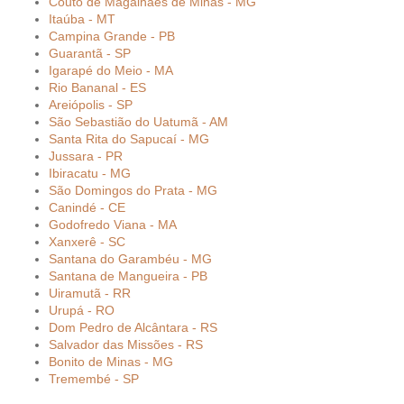
Couto de Magalhães de Minas - MG
Itaúba - MT
Campina Grande - PB
Guarantã - SP
Igarapé do Meio - MA
Rio Bananal - ES
Areiópolis - SP
São Sebastião do Uatumã - AM
Santa Rita do Sapucaí - MG
Jussara - PR
Ibiracatu - MG
São Domingos do Prata - MG
Canindé - CE
Godofredo Viana - MA
Xanxerê - SC
Santana do Garambéu - MG
Santana de Mangueira - PB
Uiramutã - RR
Urupá - RO
Dom Pedro de Alcântara - RS
Salvador das Missões - RS
Bonito de Minas - MG
Tremembé - SP