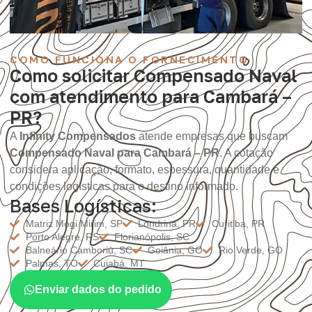
COMO FUNCIONA O FORNECIMENTO
Como solicitar Compensado Naval
com atendimento para Cambará –
PR?
A
Infinity Compensados
atende empresas que buscam
Compensado Naval para Cambará – PR
. A cotação
considera aplicação, formato, espessura, quantidade e
condições logísticas para o destino informado.
Bases Logísticas:
Matriz Mogi Mirim, SP
Londrina, PR
Curitiba, PR
Porto Alegre, RS
Florianópolis, SC
Balneário Camboriú, SC
Goiânia, GO
Rio Verde, GO
Palmas, TO
Cuiabá, MT
Enviar dados do pedido