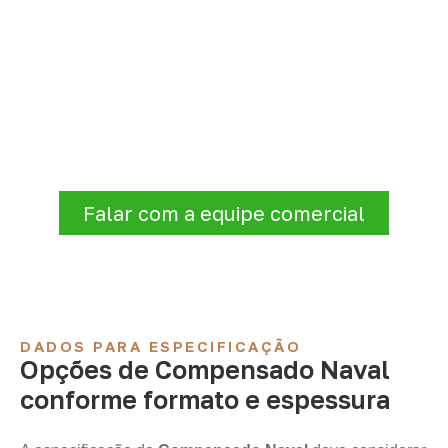
Organize sua cotação de
Compensado Naval
Consulte opções de
Compensado Naval
conforme a finalidade do projeto. Nossa
equipe comercial ajuda a organizar medidas,
volume e condições de atendimento para
sua região.
Falar com a equipe comercial
DADOS PARA ESPECIFICAÇÃO
Opções de Compensado Naval
conforme formato e espessura