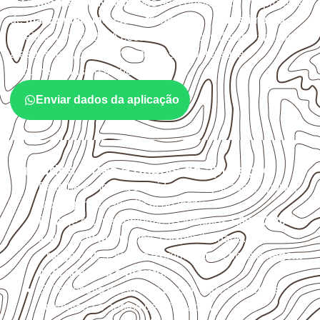
O
Compensado Naval
pode ser considerado em projetos
de
marcenaria, indústria, transporte e revestimento
sujeitos à umidade. A escolha deve considerar a aplicação,
a espessura, o acabamento e as características
documentadas do painel.
Enviar dados da aplicação
Cuidados antes e depois da aplicação
Escolha a medida considerando aplicação, apoios,
montagem e especificação técnica.
Planeje o corte conforme os formatos
1,60 × 2,20 m e
1,60 × 2,50 m
, sujeitos à disponibilidade.
Proteja cortes, furos e extremidades com a
selagem
indicada para o projeto
.
Evite contato direto com o solo, chuva, umidade
acumulada e apoios desnivelados.