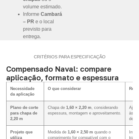
volume estimado.
Informe
Cambará
– PR
e o local
previsto para
entrega.
CRITÉRIOS PARA ESPECIFICAÇÃO
Compensado Naval: compare
aplicação, formato e espessura
Necessidade
O que considerar
Rela
da aplicação
Plano de corte
Chapa de
1,60 × 2,20 m
, considerando
Ajuda
para chapa de
espessura, montagem e aproveitamento.
às d
2,20 m
defin
Projeto que
Medida de
1,60 × 2,50 m
quando o
Influ
utiliza
comprimento for compatível com o
trans