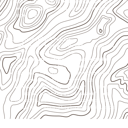
Valide com o responsável técnico qualquer uso que
envolva carga, exposição intensa ou requisitos
específicos.
Aplicações relacionadas
Marcenaria e fabricação de móveis
destinados a
ambientes sujeitos à umidade.
Revestimentos, paredes, pisos e divisórias
,
quando compatíveis com a ficha técnica.
Projetos de transporte que utilizam chapas em
revestimentos e componentes internos.
Indústrias e linhas de montagem
que necessitam
de chapas com formato e espessura definidos.
Aplicações relacionadas ao setor náutico, sem
presumir uso submerso ou impermeabilidade total.