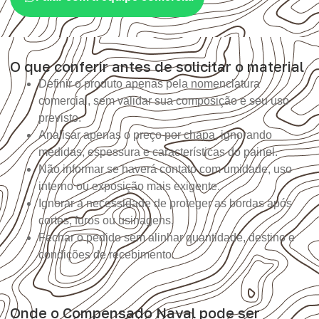
O que conferir antes de solicitar o material
Definir o produto apenas pela nomenclatura
comercial, sem validar sua composição e seu uso
previsto.
Analisar apenas o preço por chapa, ignorando
medidas, espessura e características do painel.
Não informar se haverá contato com umidade, uso
interno ou exposição mais exigente.
Ignorar a necessidade de proteger as bordas após
cortes, furos ou usinagens.
Fechar o pedido sem alinhar quantidade, destino e
condições de recebimento.
Onde o Compensado Naval pode ser