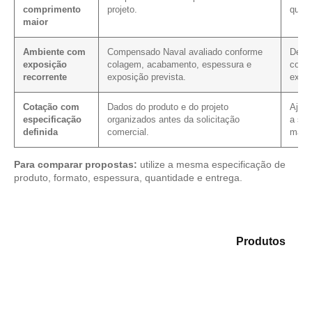
comprimento
projeto.
quant
maior
Ambiente com
Compensado Naval avaliado conforme
Defin
exposição
colagem, acabamento, espessura e
com f
recorrente
exposição prevista.
extre
Cotação com
Dados do produto e do projeto
Ajuda
especificação
organizados antes da solicitação
a sol
definida
comercial.
mater
Para comparar propostas:
utilize a mesma especificação de
produto, formato, espessura, quantidade e entrega.
Analise as opções em nosso portfólio de
Produtos
e
identifique o material mais adequado para sua
demanda.
Compensado Plastificado
Plastificado 2 Processos