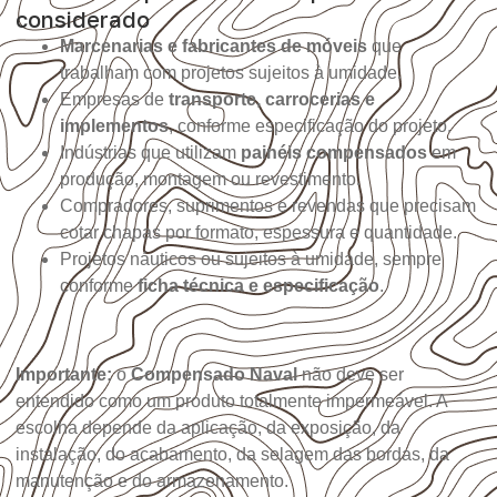
considerado
Marcenarias e fabricantes de móveis
que
trabalham com projetos sujeitos à umidade.
Empresas de
transporte, carrocerias e
implementos
, conforme especificação do projeto.
Indústrias que utilizam
painéis compensados
em
produção, montagem ou revestimento.
Compradores, suprimentos e revendas que precisam
cotar chapas por formato, espessura e quantidade.
Projetos náuticos ou sujeitos à umidade, sempre
conforme
ficha técnica e especificação
.
Importante:
o
Compensado Naval
não deve ser
entendido como um produto totalmente impermeável. A
escolha depende da aplicação, da exposição, da
instalação, do acabamento, da selagem das bordas, da
manutenção e do armazenamento.