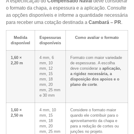
A especificação do
Compensado Naval
deve considerar
o formato da chapa, a espessura e a aplicação. Consulte
as opções disponíveis e informe a quantidade necessária
para receber uma cotação destinada a
Cambará – PR
.
Medida
Espessuras
Como avaliar o formato
disponível
disponíveis
1,60 ×
4 mm, 6
Formato com maior variedade
2,20 m
mm, 10
de espessuras. A escolha
mm, 12
deve considerar a
aplicação,
mm, 15
a rigidez necessária, a
mm, 18
disposição dos apoios e o
mm, 20
plano de corte
.
mm, 25 mm
e 30 mm
1,60 ×
4 mm, 10
Considere o formato maior
2,50 m
mm, 15
quando ele contribuir para o
mm, 18
aproveitamento da chapa e
mm, 20
para a redução de cortes ou
mm, 25 mm
junções no projeto.