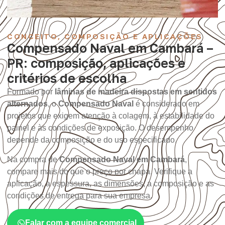
CONCEITO, COMPOSIÇÃO E APLICAÇÕES
Compensado Naval em Cambará –
PR: composição, aplicações e
critérios de escolha
Formado por
lâminas de madeira dispostas em sentidos
alternados
, o
Compensado Naval
é considerado em
projetos que exigem atenção à colagem, à estabilidade do
painel e às condições de exposição. O desempenho
depende da composição e do uso especificado.
Na compra de
Compensado Naval em Cambará
,
compare mais do que o preço por chapa. Verifique a
aplicação, a espessura, as dimensões, a composição e as
condições de entrega para sua empresa.
Falar com a equipe comercial