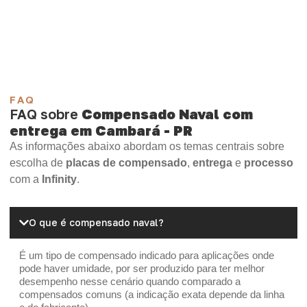
Compensado Plywood
Madeirite Resinado Fenólico
Madeirite Resinado Cola Branca
OSB Tapume
OSB Home Plus
OSB Induplac
FAQ
FAQ sobre
Compensado Naval com
entrega em Cambará - PR
As informações abaixo abordam os temas centrais sobre
escolha de
placas de compensado
,
entrega
e
processo
com a
Infinity
.
O que é compensado naval?
É um tipo de compensado indicado para aplicações onde
pode haver umidade, por ser produzido para ter melhor
desempenho nesse cenário quando comparado a
compensados comuns (a indicação exata depende da linha