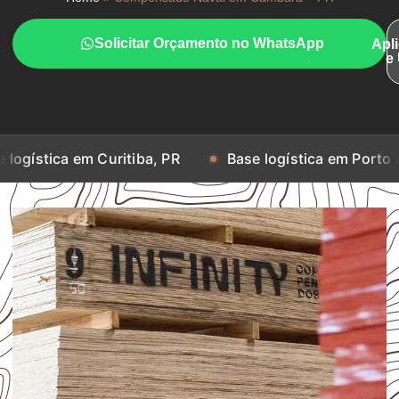
Solicitar Orçamento no WhatsApp
Apl
e
m Curitiba, PR
Base logística em Porto Alegre, RS