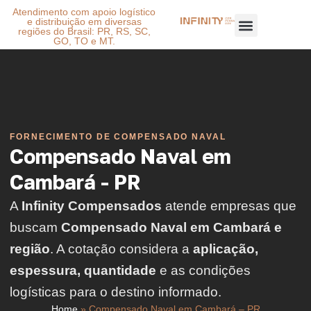
Atendimento com apoio logístico
e distribuição em diversas
regiões do Brasil: PR, RS, SC,
GO, TO e MT.
FORNECIMENTO DE COMPENSADO NAVAL
Compensado Naval em
Cambará - PR
A
Infinity Compensados
atende empresas que
buscam
Compensado Naval em Cambará e
região
. A cotação considera a
aplicação,
espessura, quantidade
e as condições
logísticas para o destino informado.
Home
»
Compensado Naval em Cambará – PR