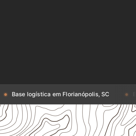
ística em Florianópolis, SC
Base logístic