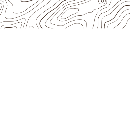
APLICAÇÕES DO COMPENSADO N
Onde utilizar Com
Naval em projetos
Mossâmedes – GO
Empresas que procuram
Compensado Nav
avaliar onde a chapa será instalada, qual s