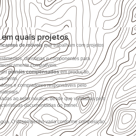
 em quais projetos
ricantes de móveis
que trabalham com projetos
.
stimentos, divisórias e componentes para
 tecnicamente compatíveis.
izam
painéis compensados
em produção,
timento.
idores e compradores responsáveis pelo
ateriais.
nadas ao setor náutico, desde que validadas pelo
racterísticas documentadas do painel.
m água. O desempenho varia conforme composição,