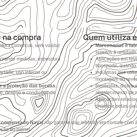
s na compra
Quem utiliza e
tura comercial, sem validar
Marcenarias e fab
sujeitos à umidade
gnorando medidas, espessura
Aplicações em reve
transporte, quando
idade, uso interno ou
Indústrias que util
montagem ou reves
e a proteção das bordas
.
Revendas, distribu
e, destino e condições de
abastecimento de m
Aplicações relacio
projeto e pelas ca
Compensado Naval
não garante uso irrestrito em contato co
ção do painel.