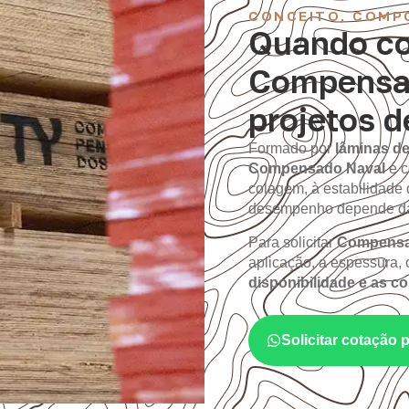
CONCEITO, COMP
Quando co
Compensa
projetos 
Formado por
lâminas de
Compensado Naval
é c
colagem, à estabilidade 
desempenho depende da 
Para solicitar
Compensa
aplicação, a espessura, o
disponibilidade e as c
Solicitar cotação