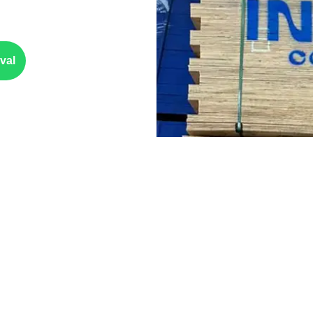
rios. Espessura, formato e
val
Cuidados com 
armazenamen
arcenaria técnica
, conforme
Escolha a medida 
isórias
, quando compatíveis
especificação técni
Planeje o corte co
tos, trailers e motorhomes
,