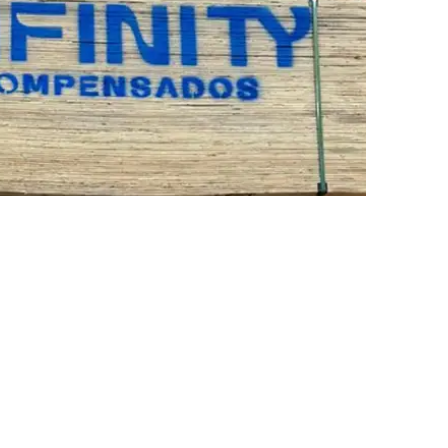
corte, acabamento e
to
considerando aplicação, apoios, montagem e
ca.
nforme os formatos
1,60 × 2,20 m e 1,60 × 2,50 m
,