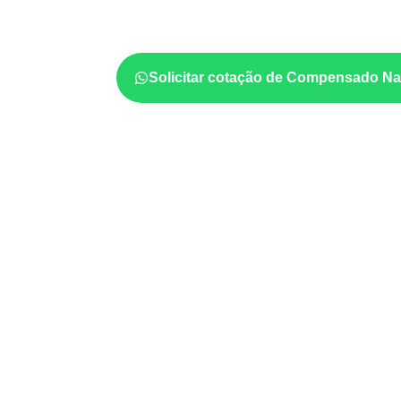
quais cuidados de acabamento serão necessá
quantidade também interferem na compra.
Solicitar cotação de Compensado Na
Aplicações relacionadas
Móveis, divisórias e componentes de
m
exposição e acabamento.
Revestimentos, paredes, pisos e div
com a ficha técnica.
Aplicações em
carrocerias, implemen