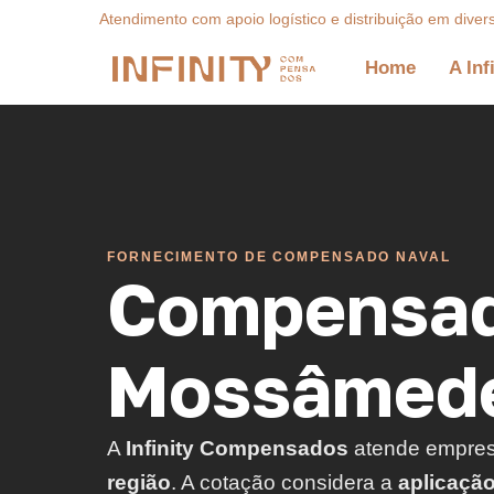
Atendimento com apoio logístico e distribuição em diver
Home
A Inf
FORNECIMENTO DE COMPENSADO NAVAL
Compensad
Mossâmede
A
Infinity Compensados
atende empre
região
. A cotação considera a
aplicaçã