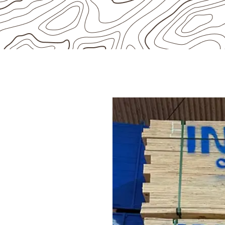
AVAL
pensado
 de
?
al em Mossâmedes
devem
erá o contato com umidade e