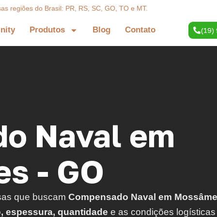
sas regiões do Brasil: PR, RS, SC, GO, TO e MT.
inity
Produtos
Blog
Contato
(19)
o Naval em
s - GO
sas que buscam
Compensado Naval em Mossâme
o, espessura, quantidade
e as condições logísticas