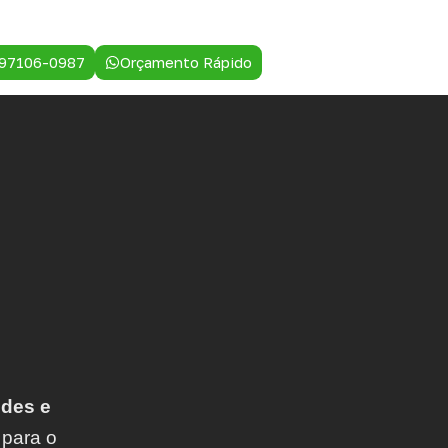
 97106-0987
Orçamento Rápido
des e
 para o