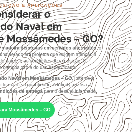
OSIÇÃO E APLICAÇÕES
nsiderar o
do Naval em
de Mossâmedes – GO?
 madeira dispostas em sentidos alternados
, o
onsiderado em projetos que exigem atenção à
do painel e às condições de exposição. O
composição e do uso especificado.
do Naval em Mossâmedes – GO
, informe a
 formato e a quantidade. A Infinity analisa a
ondições de entrega
para o destino informado.
 para Mossâmedes – GO