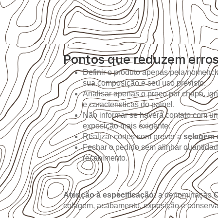
Pontos que reduzem erro
Definir o produto apenas pela nomencla
sua composição e seu uso previsto.
Analisar apenas o preço por chapa, i
e características do painel.
Não informar se haverá contato com um
exposição mais exigente.
Realizar cortes sem prever a
selagem 
Fechar o pedido sem alinhar quantidad
recebimento.
Atenção à especificação:
a denominação
colagem, acabamento, exposição e conserva