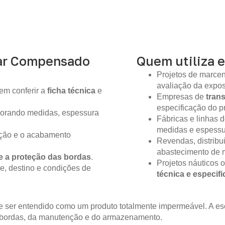
ar Compensado
Quem utiliza e
Projetos de marcen
avaliação da expo
em conferir a
ficha técnica
e
Empresas de
tran
especificação do pr
gnorando medidas, espessura
Fábricas e linhas
medidas e espessur
ição e o acabamento
Revendas, distribu
abastecimento de m
e a proteção das bordas
.
Projetos náuticos 
e, destino e condições de
técnica e especif
 ser entendido como um produto totalmente impermeável. A es
 bordas, da manutenção e do armazenamento.