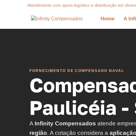
Atendimento com apoio logístico e distribuição em diver
Home
A Inf
FORNECIMENTO DE COMPENSADO NAVAL
Compensad
Paulicéia -
A
Infinity Compensados
atende empre
região
. A cotação considera a
aplicaçã