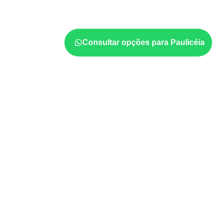
e da especificação do projeto. Antes da cotaç
formato, a exposição e o acabamento
prev
Consultar opções para Paulicéia
Usos profissionais do Co
Marcenaria e fabricação de móveis
d
sujeitos à umidade.
Revestimentos internos, painéis e divis
profissionais.