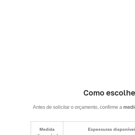
Consulte opções de
Compensado Naval
co
Como escolhe
Antes de solicitar o orçamento, confirme a
medid
Medida
Espessuras disponíve