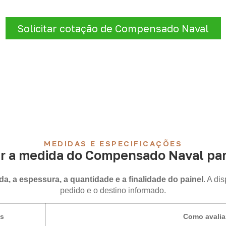
nforme a finalidade do projeto. Nossa equipe comercial aj
de atendimento para sua região.
Solicitar cotação de Compensado Naval
MEDIDAS E ESPECIFICAÇÕES
r a medida do Compensado Naval para
a, a espessura, a quantidade e a finalidade do painel
. A di
pedido e o destino informado.
is
Como avalia