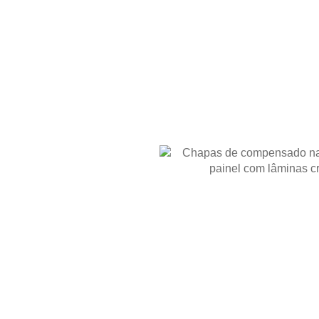
NAIS
 do
l em
éia?
 do ambiente, da finalidade