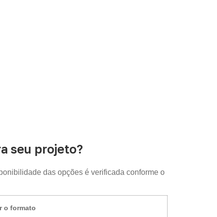
uda a organizar medidas, volume e condições
 seu projeto?
sponibilidade das opções é verificada conforme o
r o formato