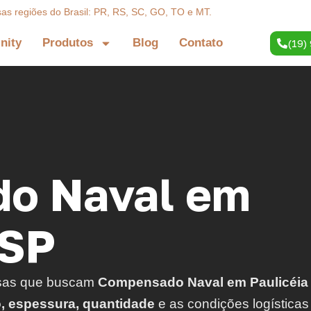
sas regiões do Brasil: PR, RS, SC, GO, TO e MT.
inity
Produtos
Blog
Contato
(19)
o Naval em
 SP
sas que buscam
Compensado Naval em Paulicéia
o, espessura, quantidade
e as condições logísticas