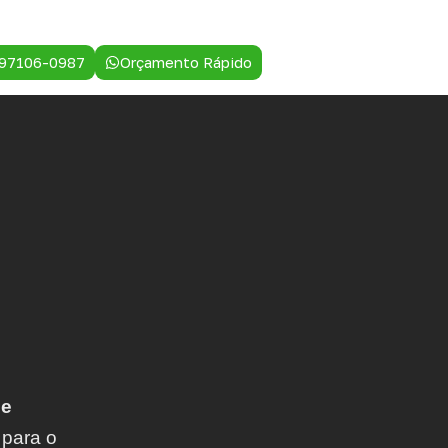
 97106-0987
Orçamento Rápido
 e
 para o