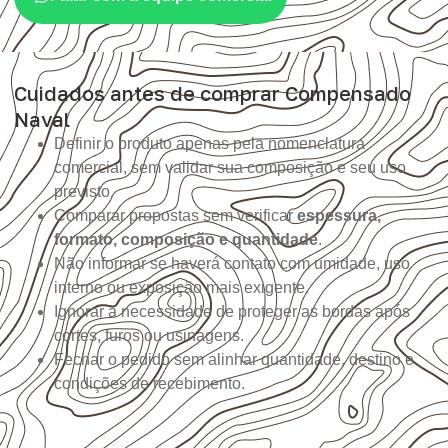
Cuidados antes de comprar Compensado
Naval
Definir o produto apenas pela nomenclatura
comercial, sem validar sua composição e seu uso
previsto.
Comparar propostas sem verificar
espessura,
formato, composição e quantidade
.
Não informar se haverá contato com umidade, uso
interno ou exposição mais exigente.
Ignorar a necessidade de proteger as bordas após
cortes, furos ou usinagens.
Fechar o pedido sem alinhar quantidade, destino e
condições de recebimento.