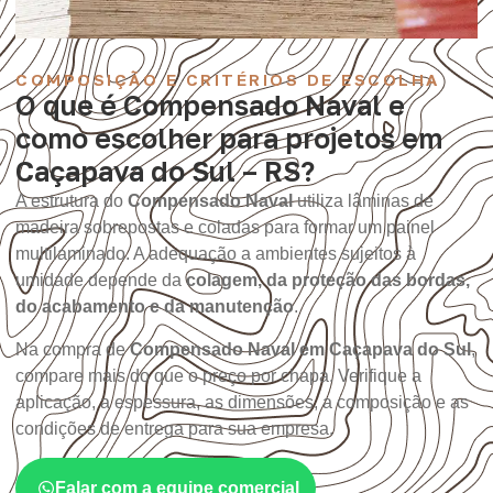
COMPOSIÇÃO E CRITÉRIOS DE ESCOLHA
O que é Compensado Naval e
como escolher para projetos em
Caçapava do Sul – RS?
A estrutura do
Compensado Naval
utiliza lâminas de
madeira sobrepostas e coladas para formar um painel
multilaminado. A adequação a ambientes sujeitos à
umidade depende da
colagem, da proteção das bordas,
do acabamento e da manutenção
.
Na compra de
Compensado Naval em Caçapava do Sul
,
compare mais do que o preço por chapa. Verifique a
aplicação, a espessura, as dimensões, a composição e as
condições de entrega para sua empresa.
Falar com a equipe comercial