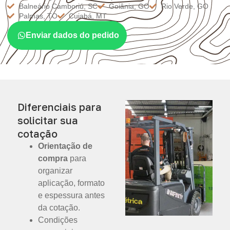
Balneário Camboriú, SC
Goiânia, GO
Rio Verde, GO
Palmas, TO
Cuiabá, MT
Enviar dados do pedido
Diferenciais para
solicitar sua
cotação
Orientação de
compra
para
organizar
aplicação, formato
e espessura antes
da cotação.
Condições