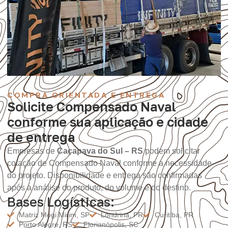
COMPRA ORIENTADA E ENTREGA
Solicite Compensado Naval
conforme sua aplicação e cidade
de entrega
Empresas de
Caçapava do Sul – RS
podem solicitar
cotação de Compensado Naval conforme a necessidade
do projeto. Disponibilidade e entrega são confirmadas
após a análise do produto, do volume e do destino.
Bases Logísticas:
Matriz Mogi Mirim, SP
Londrina, PR
Curitiba, PR
Porto Alegre, RS
Florianópolis, SC