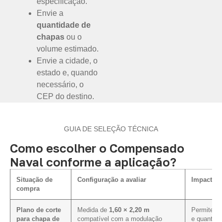
especificação.
Envie a
quantidade de
chapas
ou o
volume estimado.
Envie a cidade, o
estado e, quando
necessário, o
CEP do destino.
GUIA DE SELEÇÃO TÉCNICA
Como escolher o Compensado
Naval conforme a aplicação?
Situação de
Configuração a avaliar
Impacto n
compra
Plano de corte
Medida de
1,60 × 2,20 m
Permite av
para chapa de
compatível com a modulação
e quantida