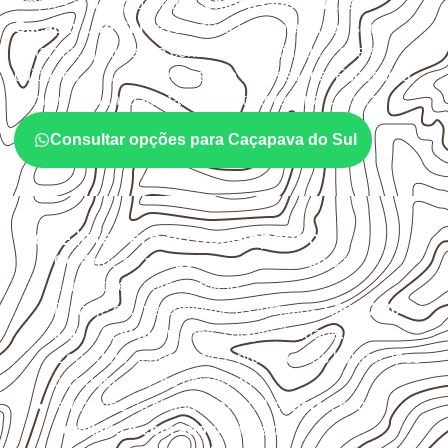
Empresas que procuram
Compensado Naval em
Caçapava do Sul
devem avaliar onde a chapa será
instalada, qual será o contato com umidade e quais
cuidados de acabamento serão necessários. Espessura,
formato e quantidade também interferem na compra.
Consultar opções para Caçapava do Sul
O que interfere no desempenho
Confirme se a
espessura e o formato
são
compatíveis com o projeto.
Planeje o corte conforme os formatos
1,60 × 2,20 m e
1,60 × 2,50 m
, sujeitos à disponibilidade.
Considere acabamento e proteção das bordas após
qualquer corte ou usinagem.
Armazene as chapas em local
coberto, seco,
ventilado e com apoio nivelado
.