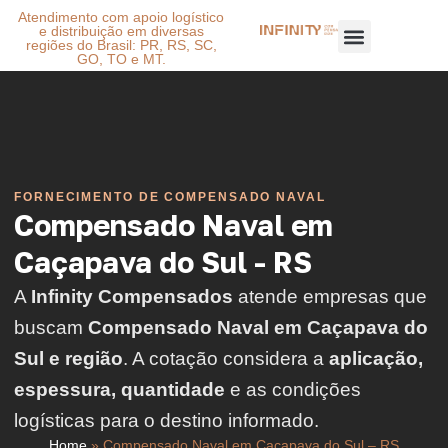
Atendimento com apoio logístico
e distribuição em diversas
regiões do Brasil: PR, RS, SC,
GO, TO e MT.
FORNECIMENTO DE COMPENSADO NAVAL
Compensado Naval em
Caçapava do Sul - RS
A
Infinity Compensados
atende empresas que
buscam
Compensado Naval em Caçapava do
Sul e região
. A cotação considera a
aplicação,
espessura, quantidade
e as condições
logísticas para o destino informado.
Home
»
Compensado Naval em Caçapava do Sul – RS