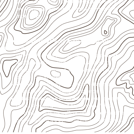
Valide com o responsável técnico qualquer uso que
envolva carga, exposição intensa ou requisitos
específicos.
Projetos compatíveis com avaliação
técnica
Móveis, divisórias e componentes de
marcenaria
técnica
, conforme exposição e acabamento.
Revestimentos internos, painéis e divisórias para
projetos profissionais.
Projetos de transporte que utilizam chapas em
revestimentos e componentes internos.
Indústrias e linhas de montagem
que necessitam
de chapas com formato e espessura definidos.
Projetos náuticos específicos, desde que validados
pela ficha técnica e pelo responsável pelo projeto.