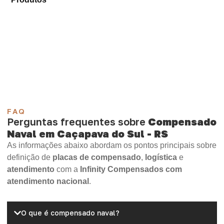
para sua demanda.
Compensado Plastificado
Plastificado 2 Processos
Compensado Plywood
Madeirite Resinado Fenólico
Madeirite Resinado Cola Branca
OSB Tapume
OSB Home Plus
OSB Induplac
FAQ
Perguntas frequentes sobre
Compensado
Naval em Caçapava do Sul - RS
As informações abaixo abordam os pontos principais sobre
definição de
placas de compensado
,
logística
e
atendimento
com a
Infinity Compensados com
atendimento nacional
.
O que é compensado naval?