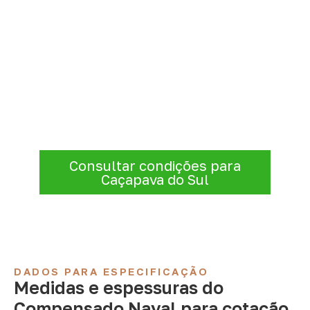
Solicite Compensado Naval
conforme sua aplicação
Consulte opções de
Compensado Naval
conforme a finalidade do projeto. Nossa
equipe comercial ajuda a organizar medidas,
volume e condições de atendimento para
sua região.
Consultar condições para
Caçapava do Sul
DADOS PARA ESPECIFICAÇÃO
Medidas e espessuras do
Compensado Naval para cotação