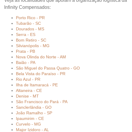
Veja as localidades que apoiam a organização logística da
Infinity Compensados:
Porto Rico - PR
Tubarão - SC
Dourados - MS
Serra - ES
Bom Retiro - SC
Silvianópolis - MG
Prata - PB
Nova Olinda do Norte - AM
Baião - PA
São Miguel do Passa Quatro - GO
Bela Vista do Paraíso - PR
Rio Azul - PR
Ilha de Itamaracá - PE
Altaneira - CE
Denise - MT
São Francisco do Pará - PA
Sanclerlândia - GO
João Ramalho - SP
Ipaumirim - CE
Curvelo - MG
Major Izidoro - AL