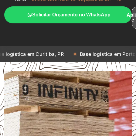
Solicitar Orçamento no WhatsApp
Apl
e
em Curitiba, PR
Base logística em Porto Alegre, RS