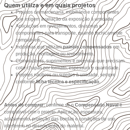
Quem utiliza e em quais projetos
Projetos de marcenaria, mobiliário e componentes
que exigem avaliação da exposição à umidade.
Aplicações em revestimentos, divisórias e
componentes para transporte, quando tecnicamente
compatíveis.
Indústrias que utilizam
painéis compensados
em
produção, montagem ou revestimento.
Compradores, suprimentos e revendas que precisam
cotar chapas por formato, espessura e quantidade.
Projetos náuticos ou sujeitos à umidade, sempre
conforme
ficha técnica e especificação
.
Antes de comprar:
confirme se o
Compensado Naval
é
compatível com o projeto. Aplicação, espessura,
acabamento, proteção das bordas e condições de uso
interferem no desempenho do material.