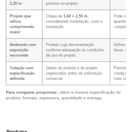
2,20 m
prevista no projeto.
Projeto que
Chapa de
1,60 × 2,50 m
,
Pode contr
utiliza
considerando modulação, corte e
quando a p
comprimento
instalação.
comprimen
maior
Ambiente com
Produto cuja documentação
Define os
exposição
confirme adequação às condições
faces, cor
recorrente
de uso do projeto.
Cotação com
Dados do produto e do projeto
Permite ver
especificação
organizados antes da solicitação
condição c
definida
comercial.
mais clare
Para comparar propostas:
utilize a mesma especificação de
produto, formato, espessura, quantidade e entrega.
Compare as alternativas em nosso catálogo de
Produtos
e encontre o tipo de chapa mais compatível