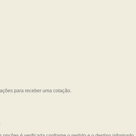
mações para receber uma cotação.
A
as opções é verificada conforme o pedido e o destino informado.