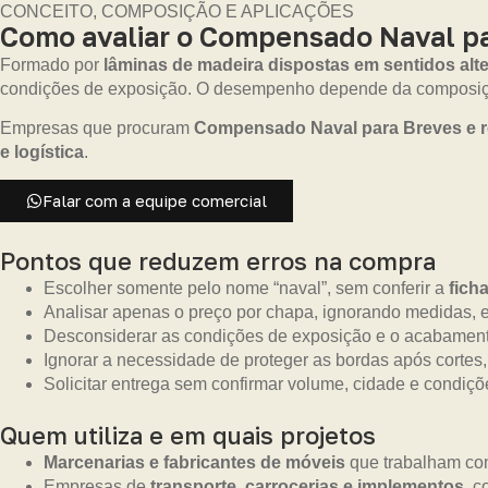
CONCEITO, COMPOSIÇÃO E APLICAÇÕES
Como avaliar o Compensado Naval pa
Formado por
lâminas de madeira dispostas em sentidos alt
condições de exposição. O desempenho depende da composiçã
Empresas que procuram
Compensado Naval para Breves e r
e logística
.
Falar com a equipe comercial
Pontos que reduzem erros na compra
Escolher somente pelo nome “naval”, sem conferir a
fich
Analisar apenas o preço por chapa, ignorando medidas, es
Desconsiderar as condições de exposição e o acabament
Ignorar a necessidade de proteger as bordas após cortes,
Solicitar entrega sem confirmar volume, cidade e condiçõe
Quem utiliza e em quais projetos
Marcenarias e fabricantes de móveis
que trabalham com
Empresas de
transporte, carrocerias e implementos
, c