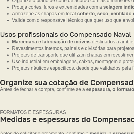
Organize o plano de corte de acordo com as dimensões d
Proteja cortes, furos e extremidades com a
selagem indic
Armazene as chapas em local
coberto, seco, ventilado
Valide com o responsável técnico qualquer uso que envolv
Usos profissionais do Compensado Naval
Marcenaria e fabricação de móveis
destinados a ambien
Revestimentos internos, painéis e divisórias para projetos
Projetos de transporte que utilizam chapas em revestime
Uso industrial em embalagens, caixas, montagem e prot
Projetos náuticos específicos, desde que validados pela f
Organize sua cotação de Compensad
Antes de fechar a compra, confirme se a
espessura, o formato
FORMATOS E ESPESSURAS
Medidas e espessuras do Compensad
Antes de solicitar o orçamento, confirme a
medida, a espessura