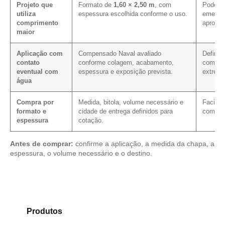
Projeto que
Formato de
1,60 × 2,50 m
, com
Pode co
utiliza
espessura escolhida conforme o uso.
emenda
comprimento
aprovei
maior
Aplicação com
Compensado Naval avaliado
Define 
contato
conforme colagem, acabamento,
com fac
eventual com
espessura e exposição prevista.
extremi
água
Compra por
Medida, bitola, volume necessário e
Facilit
formato e
cidade de entrega definidos para
com as
espessura
cotação.
Antes de comprar:
confirme a aplicação, a medida da chapa, a
espessura, o volume necessário e o destino.
Compare os modelos disponíveis em nosso portfólio
de
Produtos
e selecione o material mais compatível
para sua necessidade.