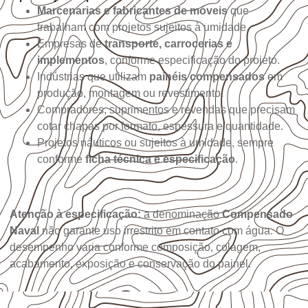
Marcenarias e fabricantes de móveis
que
trabalham com projetos sujeitos à umidade.
Empresas de
transporte, carrocerias e
implementos
, conforme especificação do projeto.
Indústrias que utilizam
painéis compensados
em
produção, montagem ou revestimento.
Compradores, suprimentos e revendas que precisam
cotar chapas por formato, espessura e quantidade.
Projetos náuticos ou sujeitos à umidade, sempre
conforme
ficha técnica e especificação
.
Atenção à especificação:
a denominação
Compensado
Naval
não garante uso irrestrito em contato com água. O
desempenho varia conforme composição, colagem,
acabamento, exposição e conservação do painel.