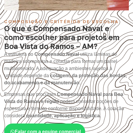
COMPOSIÇÃO E CRITÉRIOS DE ESCOLHA
O que é Compensado Naval e
como escolher para projetos em
Boa Vista do Ramos – AM?
A estrutura do
Compensado Naval
utiliza lâminas de
madeira sobrepostas e coladas para formar um painel
multilaminado. A adequação a ambientes sujeitos à
umidade depende da
colagem, da proteção das bordas,
do acabamento e da manutenção
.
Empresas que procuram
Compensado Naval para Boa
Vista do Ramos e região
podem consultar opções de
espessura e formato conforme disponibilidade. A cotação
considera
quantidade, aplicação e logística
.
Falar com a equipe comercial