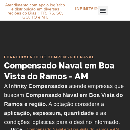
Atendimento com apoio logístico
e distribuição em diversas
regiões do Brasil: PR, RS, SC,
GO, TO e MT.
FORNECIMENTO DE COMPENSADO NAVAL
Compensado Naval em Boa
Vista do Ramos - AM
A
Infinity Compensados
atende empresas que
buscam
Compensado Naval em Boa Vista do
Ramos e região
. A cotação considera a
aplicação, espessura, quantidade
e as
condições logísticas para o destino informado.
Home
»
Compensado Naval em Boa Vista do Ramos – AM