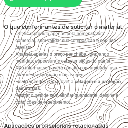
O que conferir antes de solicitar o material
Definir o produto apenas pela nomenclatura
comercial, sem validar sua composição e seu uso
previsto.
Analisar apenas o preço por chapa, ignorando
medidas, espessura e características do painel.
Não informar se haverá contato com umidade, uso
interno ou exposição mais exigente.
Realizar cortes sem prever a
selagem e a proteção
das bordas
.
Fechar o pedido sem alinhar quantidade, destino e
condições de recebimento.
Aplicações profissionais relacionadas