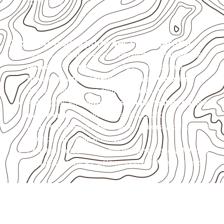
com água.
Onde o produto pode ser considerado
Móveis, divisórias e componentes de
marcenaria
técnica
, conforme exposição e acabamento.
Revestimentos, paredes, pisos e divisórias
,
quando compatíveis com a ficha técnica.
Aplicações em
carrocerias, implementos, trailers e
motorhomes
, conforme especificação.
Uso industrial em embalagens, caixas, montagem e
proteção de equipamentos.
Projetos náuticos específicos, desde que validados
pela ficha técnica e pelo responsável pelo projeto.
Organize sua cotação de