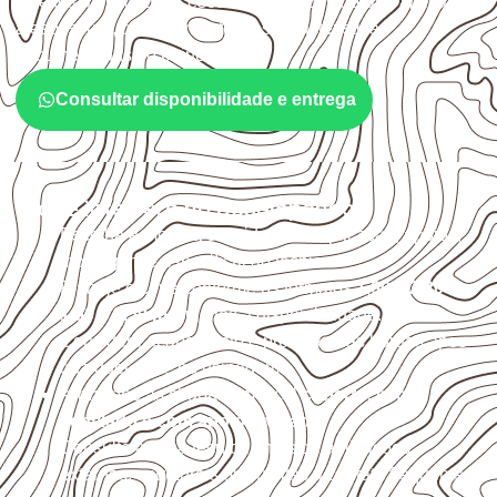
sujeitos à umidade. A escolha deve considerar a aplicação,
a espessura, o acabamento e as características
documentadas do painel.
Consultar disponibilidade e entrega
O que interfere no desempenho
Escolha a medida considerando aplicação, apoios,
montagem e especificação técnica.
Planeje o corte conforme os formatos
1,60 × 2,20 m e
1,60 × 2,50 m
, sujeitos à disponibilidade.
Considere acabamento e proteção das bordas após
qualquer corte ou usinagem.
Armazene as chapas em local
coberto, seco,
ventilado e com apoio nivelado
.
Consulte a ficha técnica antes de aplicações
externas, estruturais ou sujeitas a contato frequente