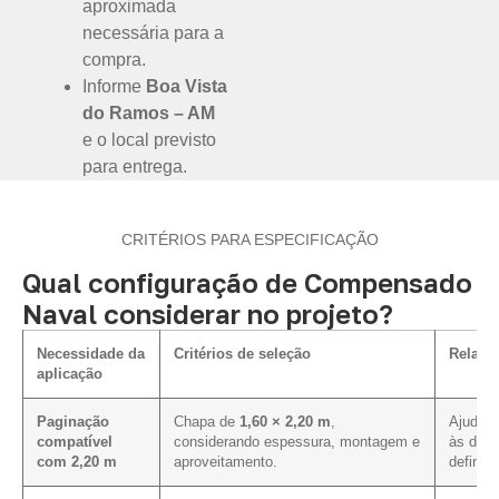
aproximada
necessária para a
compra.
Informe
Boa Vista
do Ramos – AM
e o local previsto
para entrega.
CRITÉRIOS PARA ESPECIFICAÇÃO
Qual configuração de Compensado
Naval considerar no projeto?
Necessidade da
Critérios de seleção
Relaçã
aplicação
Paginação
Chapa de
1,60 × 2,20 m
,
Ajuda a
compatível
considerando espessura, montagem e
às dim
com 2,20 m
aproveitamento.
definida