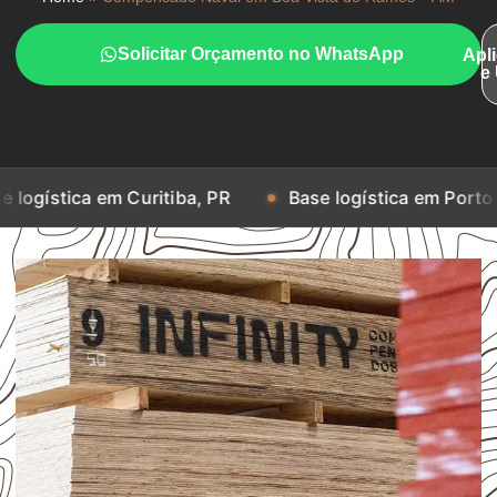
Solicitar Orçamento no WhatsApp
Apl
e
em Curitiba, PR
Base logística em Porto Alegre, RS