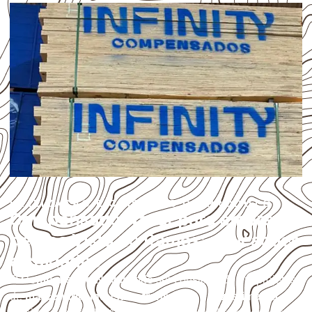
UTILIZAÇÃO E CUIDADOS DO PRODUTO
Compensado Naval para empresas
de Boa Vista do Ramos: aplicações
e cuidados
O
Compensado Naval
pode ser considerado em projetos
de
marcenaria, indústria, transporte e revestimento