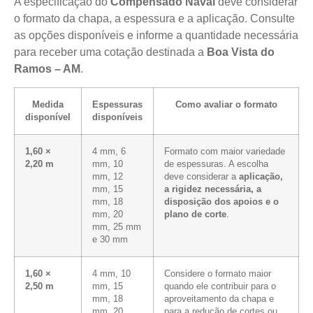
A especificação do
Compensado Naval
deve considerar
o formato da chapa, a espessura e a aplicação. Consulte
as opções disponíveis e informe a quantidade necessária
para receber uma cotação destinada a
Boa Vista do
Ramos – AM
.
Medida
Espessuras
Como avaliar o formato
disponível
disponíveis
1,60 ×
4 mm, 6
Formato com maior variedade
2,20 m
mm, 10
de espessuras. A escolha
mm, 12
deve considerar a
aplicação,
mm, 15
a rigidez necessária, a
mm, 18
disposição dos apoios e o
mm, 20
plano de corte
.
mm, 25 mm
e 30 mm
1,60 ×
4 mm, 10
Considere o formato maior
2,50 m
mm, 15
quando ele contribuir para o
mm, 18
aproveitamento da chapa e
mm, 20
para a redução de cortes ou