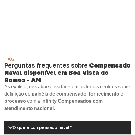
Compensado Plastificado
Plastificado 2 Processos
Compensado Plywood
Madeirite Resinado Fenólico
Madeirite Resinado Cola Branca
OSB Tapume
OSB Home Plus
OSB Induplac
FAQ
Perguntas frequentes sobre
Compensado
Naval disponível em Boa Vista do
Ramos - AM
As explicações abaixo esclarecem os temas centrais sobre
definição de
painéis de compensado
,
fornecimento
e
processo
com a
Infinity Compensados com
atendimento nacional
.
O que é compensado naval?