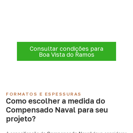
Compensado Naval
Consulte opções de
Compensado Naval
conforme a finalidade do projeto. Nossa
equipe comercial ajuda a organizar medidas,
volume e condições de atendimento para
sua região.
Consultar condições para
Boa Vista do Ramos
FORMATOS E ESPESSURAS
Como escolher a medida do
Compensado Naval para seu
projeto?