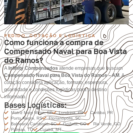
PEDIDO, COTAÇÃO E LOGÍSTICA
Como funciona a compra de
Compensado Naval para Boa Vista
do Ramos?
A
Infinity Compensados
atende empresas que buscam
Compensado Naval para Boa Vista do Ramos – AM
. A
cotação considera aplicação, formato, espessura,
quantidade e condições logísticas para o destino
informado.
Bases Logísticas:
Matriz Mogi Mirim, SP
Londrina, PR
Curitiba, PR
Porto Alegre, RS
Florianópolis, SC
Balneário Camboriú, SC
Goiânia, GO
Rio Verde, GO
Palmas, TO
Cuiabá, MT