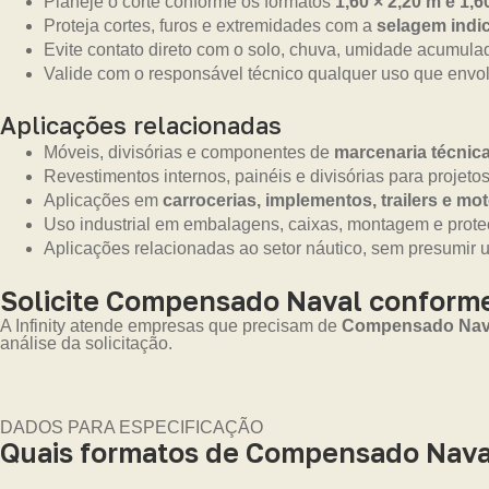
Planeje o corte conforme os formatos
1,60 × 2,20 m e 1,6
Proteja cortes, furos e extremidades com a
selagem indic
Evite contato direto com o solo, chuva, umidade acumula
Valide com o responsável técnico qualquer uso que envolv
Aplicações relacionadas
Móveis, divisórias e componentes de
marcenaria técnic
Revestimentos internos, painéis e divisórias para projetos
Aplicações em
carrocerias, implementos, trailers e m
Uso industrial em embalagens, caixas, montagem e prot
Aplicações relacionadas ao setor náutico, sem presumir 
Solicite Compensado Naval conforme
A Infinity atende empresas que precisam de
Compensado Naval
análise da solicitação.
DADOS PARA ESPECIFICAÇÃO
Quais formatos de Compensado Nava