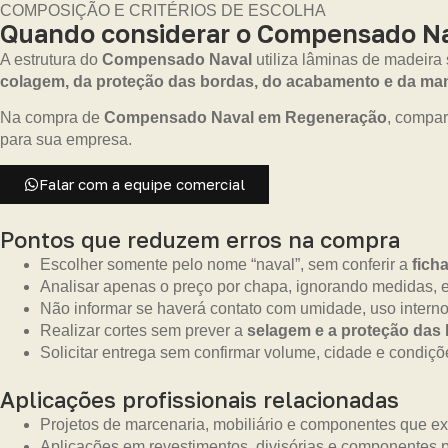
COMPOSIÇÃO E CRITÉRIOS DE ESCOLHA
Quando considerar o Compensado Nav
A estrutura do
Compensado Naval
utiliza lâminas de madeira
colagem, da proteção das bordas, do acabamento e da m
Na compra de
Compensado Naval em Regeneração
, compar
para sua empresa.
Falar com a equipe comercial
Pontos que reduzem erros na compra
Escolher somente pelo nome “naval”, sem conferir a
fich
Analisar apenas o preço por chapa, ignorando medidas, es
Não informar se haverá contato com umidade, uso interno
Realizar cortes sem prever a
selagem e a proteção das
Solicitar entrega sem confirmar volume, cidade e condiçõe
Aplicações profissionais relacionadas
Projetos de marcenaria, mobiliário e componentes que e
Aplicações em revestimentos, divisórias e componentes p