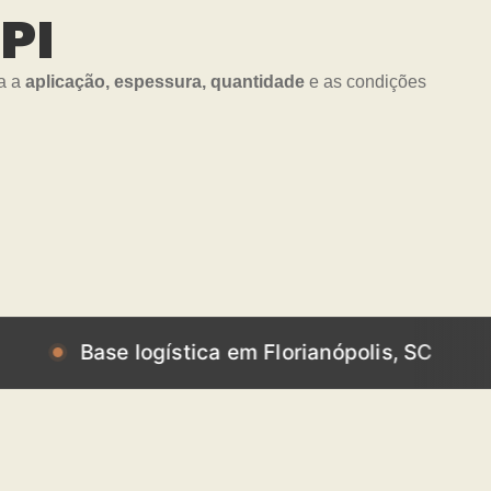
PI
ra a
aplicação, espessura, quantidade
e as condições
ase logística em Florianópolis, SC
Base l