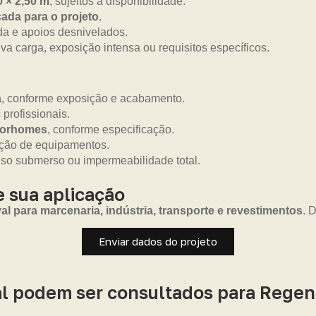
0 × 2,50 m
, sujeitos à disponibilidade.
ada para o projeto
.
da e apoios desnivelados.
a carga, exposição intensa ou requisitos específicos.
a
, conforme exposição e acabamento.
 profissionais.
otorhomes
, conforme especificação.
eção de equipamentos.
uso submerso ou impermeabilidade total.
 sua aplicação
 para marcenaria, indústria, transporte e revestimentos
. 
Enviar dados do projeto
l podem ser consultados para Rege