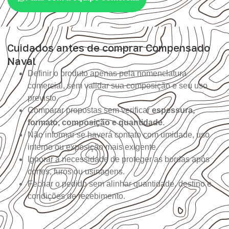
Cuidados antes de comprar Compensado
Naval
Definir o produto apenas pela nomenclatura
comercial, sem validar sua composição e seu uso
previsto.
Comparar propostas sem verificar
espessura,
formato, composição e quantidade
.
Não informar se haverá contato com umidade, uso
interno ou exposição mais exigente.
Ignorar a necessidade de proteger as bordas após
cortes, furos ou usinagens.
Fechar o pedido sem alinhar quantidade, destino e
condições de recebimento.