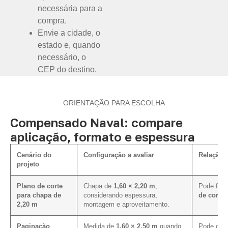
necessária para a
compra.
Envie a cidade, o
estado e, quando
necessário, o
CEP do destino.
ORIENTAÇÃO PARA ESCOLHA
Compensado Naval: compare
aplicação, formato e espessura
Cenário do
Configuração a avaliar
Relação 
projeto
Plano de corte
Chapa de
1,60 × 2,20 m
,
Pode faci
para chapa de
considerando espessura,
de corte 
2,20 m
montagem e aproveitamento.
Paginação
Medida de
1,60 × 2,50 m
quando
Pode cont