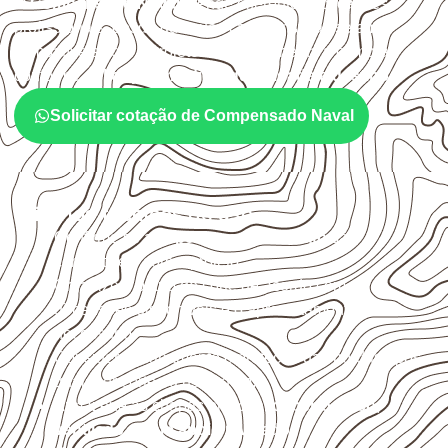
O
Compensado Naval
atende diferentes aplicações
profissionais, desde que suas características sejam
compatíveis com o projeto. A Infinity orienta a compra
conforme
aplicação, medida, quantidade e destino
.
Solicitar cotação de Compensado Naval
Critérios técnicos de uso
Confirme se a
espessura e o formato
são
compatíveis com o projeto.
Organize o plano de corte de acordo com as
dimensões disponíveis e o aproveitamento
necessário.
Considere acabamento e proteção das bordas após
qualquer corte ou usinagem.
Armazene as chapas em local
coberto, seco,
ventilado e com apoio nivelado
.