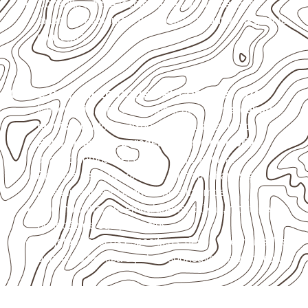
Consulte a ficha técnica antes de aplicações
externas, estruturais ou sujeitas a contato frequente
com água.
Onde o produto pode ser considerado
Móveis, divisórias e componentes de
marcenaria
técnica
, conforme exposição e acabamento.
Revestimentos, paredes, pisos e divisórias
,
quando compatíveis com a ficha técnica.
Projetos de transporte que utilizam chapas em
revestimentos e componentes internos.
Uso industrial em embalagens, caixas, montagem e
proteção de equipamentos.
Projetos náuticos específicos, desde que validados
pela ficha técnica e pelo responsável pelo projeto.