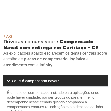
Compensado Plywood
Madeirite Resinado Fenólico
Madeirite Resinado Cola Branca
OSB Tapume
OSB Home Plus
OSB Induplac
FAQ
Dúvidas comuns sobre
Compensado
Naval com entrega em Caririaçu - CE
As explicações abaixo esclarecem os temas centrais sobre
escolha de
placas de compensado
,
logística
e
atendimento
com a
Infinity
.
O que é compensado naval?
É um tipo de compensado indicado para aplicações onde
pode haver umidade, por ser produzido para ter melhor
desempenho nesse cenário quando comparado a
compensados comuns (a indicação exata depende da linha