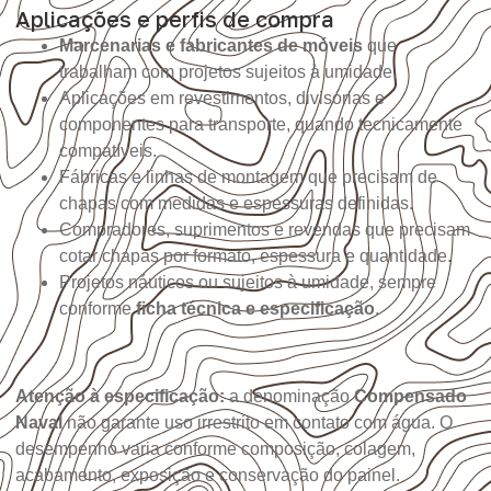
Aplicações e perfis de compra
Marcenarias e fabricantes de móveis
que
trabalham com projetos sujeitos à umidade.
Aplicações em revestimentos, divisórias e
componentes para transporte, quando tecnicamente
compatíveis.
Fábricas e linhas de montagem que precisam de
chapas com medidas e espessuras definidas.
Compradores, suprimentos e revendas que precisam
cotar chapas por formato, espessura e quantidade.
Projetos náuticos ou sujeitos à umidade, sempre
conforme
ficha técnica e especificação
.
Atenção à especificação:
a denominação
Compensado
Naval
não garante uso irrestrito em contato com água. O
desempenho varia conforme composição, colagem,
acabamento, exposição e conservação do painel.