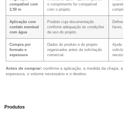
compatível com
o comprimento for compatível
quando a 
2,50 m
com o projeto.
comprimen
Aplicação com
Produto cuja documentação
Define os
contato eventual
confirme adequação às condições
faces, co
com água
de uso do projeto.
Compra por
Dados do produto e do projeto
Ajuda a re
formato e
organizados antes da solicitação
solicitaçã
espessura
comercial.
necessári
Antes de comprar:
confirme a aplicação, a medida da chapa, a
espessura, o volume necessário e o destino.
Compare as alternativas em nosso portfólio de
Produtos
e selecione o material mais indicado para sua
aplicação.
Compensado Plastificado
Plastificado 2 Processos