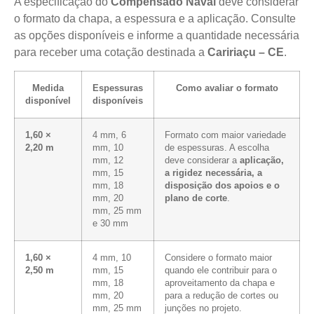
A especificação do
Compensado Naval
deve considerar
o formato da chapa, a espessura e a aplicação. Consulte
as opções disponíveis e informe a quantidade necessária
para receber uma cotação destinada a
Caririaçu – CE
.
Medida
Espessuras
Como avaliar o formato
disponível
disponíveis
1,60 ×
4 mm, 6
Formato com maior variedade
2,20 m
mm, 10
de espessuras. A escolha
mm, 12
deve considerar a
aplicação,
mm, 15
a rigidez necessária, a
mm, 18
disposição dos apoios e o
mm, 20
plano de corte
.
mm, 25 mm
e 30 mm
1,60 ×
4 mm, 10
Considere o formato maior
2,50 m
mm, 15
quando ele contribuir para o
mm, 18
aproveitamento da chapa e
mm, 20
para a redução de cortes ou
mm, 25 mm
junções no projeto.