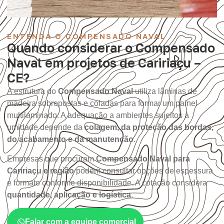
ENTENDA O COMPENSADO NAVAL
Quando considerar o Compensado
Naval em projetos de Caririaçu –
CE?
A estrutura do
Compensado Naval
utiliza lâminas de
madeira sobrepostas e coladas para formar um painel
multilaminado. A adequação a ambientes sujeitos à
umidade depende da
colagem, da proteção das bordas,
do acabamento e da manutenção
.
Empresas que procuram
Compensado Naval para
Caririaçu e região
podem consultar opções de espessura
e formato conforme disponibilidade. A cotação considera
quantidade, aplicação e logística
.
Falar com a equipe comercial