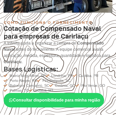
COMO FUNCIONA O FORNECIMENTO
Cotação de Compensado Naval
para empresas de Caririaçu
A Infinity ajuda a organizar a compra de
Compensado
Naval
antes do fechamento. A equipe comercial avalia
aplicação, medida, espessura, quantidade e logística para
Caririaçu
.
Bases Logísticas:
Matriz Mogi Mirim, SP
Londrina, PR
Curitiba, PR
Porto Alegre, RS
Florianópolis, SC
Balneário Camboriú, SC
Goiânia, GO
Rio Verde, GO
Palmas, TO
Cuiabá, MT
Consultar disponibilidade para minha região