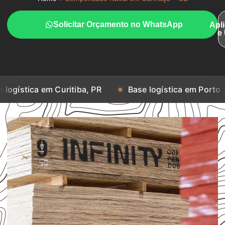
Solicitar Orçamento no WhatsApp
Apl
e
m Curitiba, PR
Base logística em Porto Alegre, RS