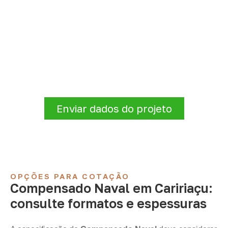
Organize sua cotação de
Compensado Naval
A Infinity atende empresas que precisam de
Compensado Naval para marcenaria,
indústria, transporte e revestimentos
.
Disponibilidade, prazo e entrega são
confirmados após a análise da solicitação.
Enviar dados do projeto
OPÇÕES PARA COTAÇÃO
Compensado Naval em Caririaçu:
consulte formatos e espessuras