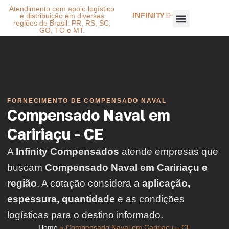
Atendimento com apoio logístico
e distribuição em diversas
regiões do Brasil: PR, RS, SC,
GO, TO e MT.
FORNECIMENTO DE COMPENSADO NAVAL
Compensado Naval em
Caririaçu - CE
A
Infinity Compensados
atende empresas que
buscam
Compensado Naval em Caririaçu e
região
. A cotação considera a
aplicação,
espessura, quantidade
e as condições
logísticas para o destino informado.
Home
»
Compensado Naval em Caririaçu – CE