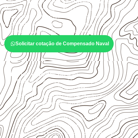
Empresas que procuram
Compensado Naval em
Morpará
devem avaliar onde a chapa será instalada, qual
será o contato com umidade e quais cuidados de
acabamento serão necessários. Espessura, formato e
quantidade também interferem na compra.
Solicitar cotação de Compensado Naval
Critérios técnicos de uso
Escolha a medida considerando aplicação, apoios,
montagem e especificação técnica.
Organize o plano de corte de acordo com as
dimensões disponíveis e o aproveitamento
necessário.
Considere acabamento e proteção das bordas após
qualquer corte ou usinagem.
Armazene as chapas em local
coberto, seco,