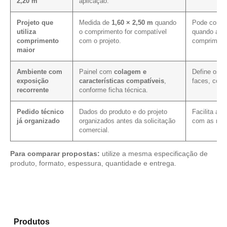
2,20 m
aplicação.
Projeto que
Medida de
1,60 × 2,50 m
quando
Pode contri
utiliza
o comprimento for compatível
quando a pa
comprimento
com o projeto.
compriment
maior
Ambiente com
Painel com
colagem e
Define os 
exposição
características compatíveis
,
faces, cort
recorrente
conforme ficha técnica.
Pedido técnico
Dados do produto e do projeto
Facilita a 
já organizado
organizados antes da solicitação
com as mes
comercial.
Para comparar propostas:
utilize a mesma especificação de
produto, formato, espessura, quantidade e entrega.
Compare as alternativas em nosso catálogo de
Produtos
e identifique o material mais indicado para