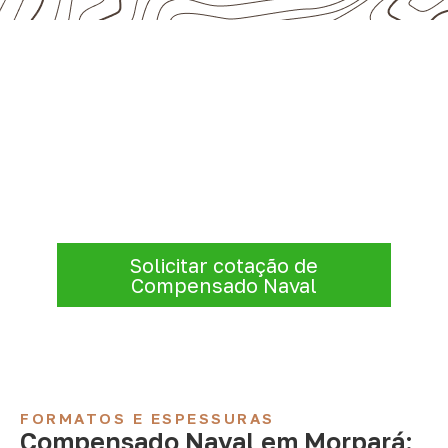
Consulte Compensado Naval
para Morpará – BA
Consulte opções de
Compensado Naval
conforme a finalidade do projeto. Nossa
equipe comercial ajuda a organizar medidas,
volume e condições de atendimento para
sua região.
Solicitar cotação de
Compensado Naval
FORMATOS E ESPESSURAS
Compensado Naval em Morpará: