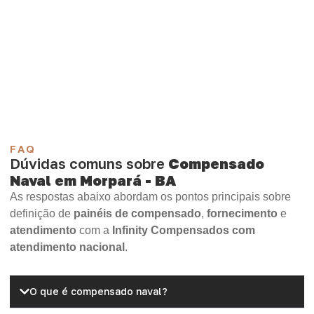
sua aplicação.
Compensado Plastificado
Plastificado 2 Processos
Compensado Plywood
Madeirite Resinado Fenólico
Madeirite Resinado Cola Branca
OSB Tapume
OSB Home Plus
OSB Induplac
FAQ
Dúvidas comuns sobre
Compensado
Naval em Morpará - BA
As respostas abaixo abordam os pontos principais sobre
definição de
painéis de compensado
,
fornecimento
e
atendimento
com a
Infinity Compensados com
atendimento nacional
.
O que é compensado naval?