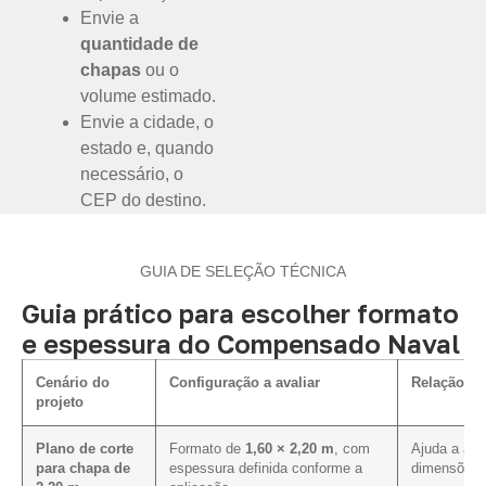
Envie a
quantidade de
chapas
ou o
volume estimado.
Envie a cidade, o
estado e, quando
necessário, o
CEP do destino.
GUIA DE SELEÇÃO TÉCNICA
Guia prático para escolher formato
e espessura do Compensado Naval
Cenário do
Configuração a avaliar
Relação co
projeto
Plano de corte
Formato de
1,60 × 2,20 m
, com
Ajuda a ali
para chapa de
espessura definida conforme a
dimensões p