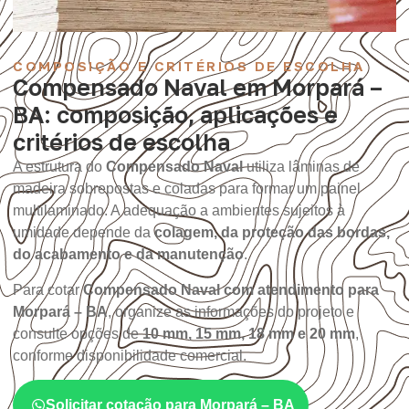
COMPOSIÇÃO E CRITÉRIOS DE ESCOLHA
Compensado Naval em Morpará –
BA: composição, aplicações e
critérios de escolha
A estrutura do
Compensado Naval
utiliza lâminas de
madeira sobrepostas e coladas para formar um painel
multilaminado. A adequação a ambientes sujeitos à
umidade depende da
colagem, da proteção das bordas,
do acabamento e da manutenção
.
Para cotar
Compensado Naval com atendimento para
Morpará – BA
, organize as informações do projeto e
consulte opções de
10 mm, 15 mm, 18 mm e 20 mm
,
conforme disponibilidade comercial.
Solicitar cotação para Morpará – BA