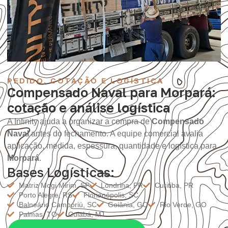
PEDIDO, COTAÇÃO E LOGÍSTICA
Compensado Naval para Morpará:
cotação e análise logística
A Infinity ajuda a organizar a compra de
Compensado
Naval
antes do fechamento. A equipe comercial avalia
aplicação, medida, espessura, quantidade e logística para
Morpará
.
Bases Logísticas:
Matriz Mogi Mirim, SP
Londrina, PR
Curitiba, PR
Porto Alegre, RS
Florianópolis, SC
Balneário Camboriú, SC
Goiânia, GO
Rio Verde, GO
Palmas, TO
Cuiabá, MT