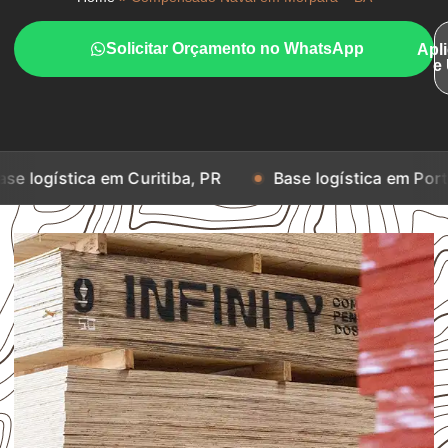
Solicitar Orçamento no WhatsApp
Apl
e
a em Curitiba, PR
Base logística em Porto Alegre, RS