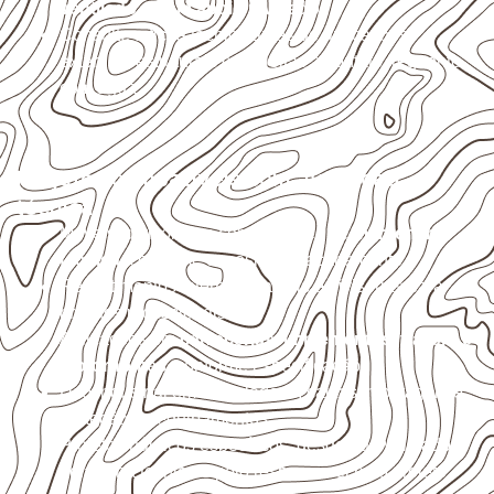
ventilado e com apoio nivelado
.
Consulte a ficha técnica antes de aplicações
externas, estruturais ou sujeitas a contato frequente
com água.
Projetos compatíveis com avaliação
técnica
Móveis, divisórias e componentes de
marcenaria
técnica
, conforme exposição e acabamento.
Revestimentos internos, painéis e divisórias para
projetos profissionais.
Aplicações em
carrocerias, implementos, trailers e
motorhomes
, conforme especificação.
Uso industrial em embalagens, caixas, montagem e
proteção de equipamentos.
Projetos náuticos específicos, desde que validados
pela ficha técnica e pelo responsável pelo projeto.