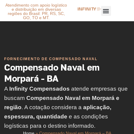
Atendimento com apoio logístico
e distribuição em diversas
regiões do Brasil: PR, RS, SC,
GO, TO e MT.
FORNECIMENTO DE COMPENSADO NAVAL
Compensado Naval em
Morpará - BA
A
Infinity Compensados
atende empresas que
buscam
Compensado Naval em Morpará e
região
. A cotação considera a
aplicação,
espessura, quantidade
e as condições
logísticas para o destino informado.
Home
»
Compensado Naval em Morpará – BA