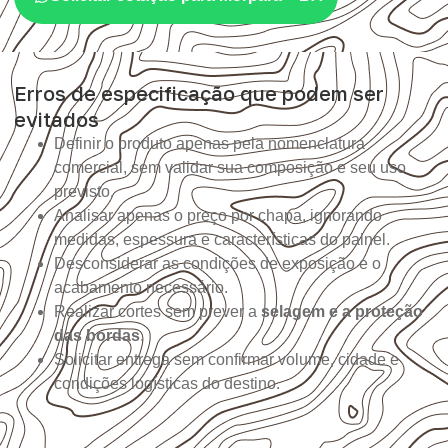
Erros de especificação que podem ser
evitados
Definir o produto apenas pela nomenclatura
comercial, sem validar sua composição e seu uso
previsto.
Analisar apenas o preço por chapa, ignorando
medidas, espessura e características do painel.
Desconsiderar as condições de exposição e o
acabamento necessário.
Realizar cortes sem prever a
selagem e a proteção
das bordas
.
Solicitar entrega sem confirmar volume, cidade e
condições logísticas do destino.