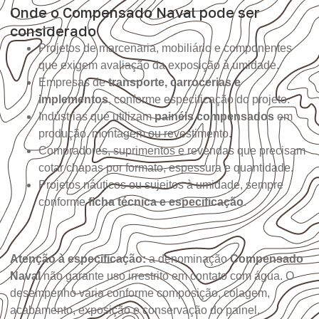
Onde o Compensado Naval pode ser
considerado
Projetos de marcenaria, mobiliário e componentes
que exigem avaliação da exposição à umidade.
Empresas de
transporte, carrocerias e
implementos
, conforme especificação do projeto.
Indústrias que utilizam
painéis compensados
em
produção, montagem ou revestimento.
Compradores, suprimentos e revendas que precisam
cotar chapas por formato, espessura e quantidade.
Projetos náuticos ou sujeitos à umidade, sempre
conforme
ficha técnica e especificação
.
Atenção à especificação:
a denominação
Compensado
Naval
não garante uso irrestrito em contato com água. O
desempenho varia conforme composição, colagem,
acabamento, exposição e conservação do painel.