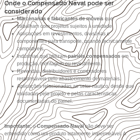
Onde o Compensado Naval pode ser
considerado
Marcenarias e fabricantes de móveis
que
trabalham com projetos sujeitos à umidade.
Aplicações em revestimentos, divisórias e
componentes para transporte, quando tecnicamente
compatíveis.
Indústrias que utilizam
painéis compensados
em
produção, montagem ou revestimento.
Revendas, distribuidores e compradores
responsáveis pelo abastecimento de materiais.
Aplicações relacionadas ao setor náutico, desde que
validadas pelo projeto e pelas características
documentadas do painel.
Importante:
o
Compensado Naval
não deve ser
entendido como um produto totalmente impermeável. A