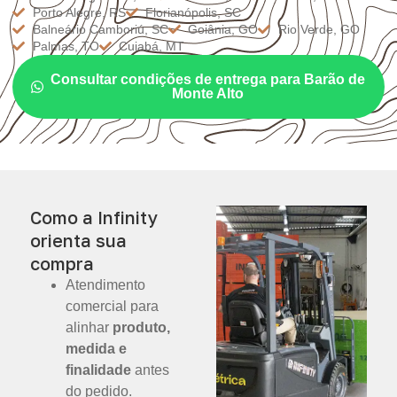
Porto Alegre, RS
Florianópolis, SC
Balneário Camboriú, SC
Goiânia, GO
Rio Verde, GO
Palmas, TO
Cuiabá, MT
Consultar condições de entrega para Barão de
Monte Alto
Como a Infinity
orienta sua
compra
Atendimento
comercial para
alinhar
produto,
medida e
finalidade
antes
do pedido.