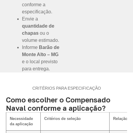
conforme a
especificação.
Envie a
quantidade de
chapas
ou o
volume estimado.
Informe
Barão de
Monte Alto – MG
e o local previsto
para entrega.
CRITÉRIOS PARA ESPECIFICAÇÃO
Como escolher o Compensado
Naval conforme a aplicação?
Necessidade
Critérios de seleção
Relação co
da aplicação