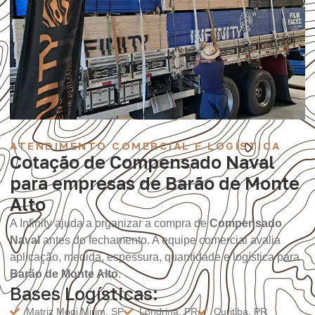
ATENDIMENTO COMERCIAL E LOGÍSTICA
Cotação de Compensado Naval
para empresas de Barão de Monte
Alto
A Infinity ajuda a organizar a compra de
Compensado
Naval
antes do fechamento. A equipe comercial avalia
aplicação, medida, espessura, quantidade e logística para
Barão de Monte Alto
.
Bases Logísticas:
Matriz Mogi Mirim, SP
Londrina, PR
Curitiba, PR