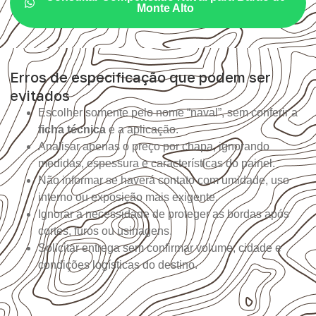
Monte Alto
Erros de especificação que podem ser
evitados
Escolher somente pelo nome “naval”, sem conferir a
ficha técnica
e a aplicação.
Analisar apenas o preço por chapa, ignorando
medidas, espessura e características do painel.
Não informar se haverá contato com umidade, uso
interno ou exposição mais exigente.
Ignorar a necessidade de proteger as bordas após
cortes, furos ou usinagens.
Solicitar entrega sem confirmar volume, cidade e
condições logísticas do destino.