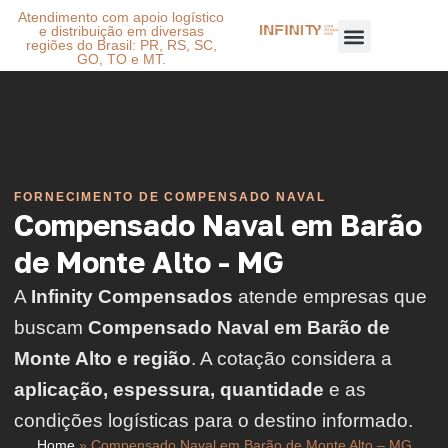
Atendimento com apoio logístico
e distribuição em diversas
regiões do Brasil: PR, RS, SC,
GO, TO e MT.
FORNECIMENTO DE COMPENSADO NAVAL
Compensado Naval em Barão
de Monte Alto - MG
A
Infinity Compensados
atende empresas que
buscam
Compensado Naval em Barão de
Monte Alto e região
. A cotação considera a
aplicação, espessura, quantidade
e as
condições logísticas para o destino informado.
Home
»
Compensado Naval em Barão de Monte Alto – MG