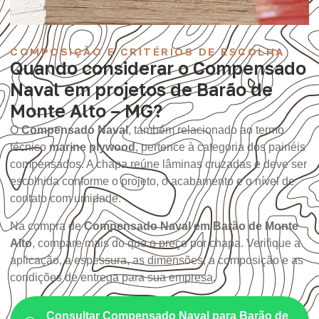
COMPOSIÇÃO E CRITÉRIOS DE ESCOLHA
Quando considerar o Compensado
Naval em projetos de Barão de
Monte Alto – MG?
O
Compensado Naval
, também relacionado ao termo
técnico
marine plywood
, pertence à categoria dos painéis
compensados. A chapa reúne lâminas cruzadas e deve ser
escolhida conforme o projeto, o acabamento e o nível de
contato com umidade.
Na compra de
Compensado Naval em Barão de Monte
Alto
, compare mais do que o preço por chapa. Verifique a
aplicação, a espessura, as dimensões, a composição e as
condições de entrega para sua empresa.
Consultar Compensado Naval para Barão de