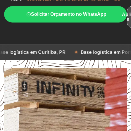
Solicitar Orçamento no WhatsApp
Apl
e
a em Curitiba, PR
Base logística em Porto Alegre, RS