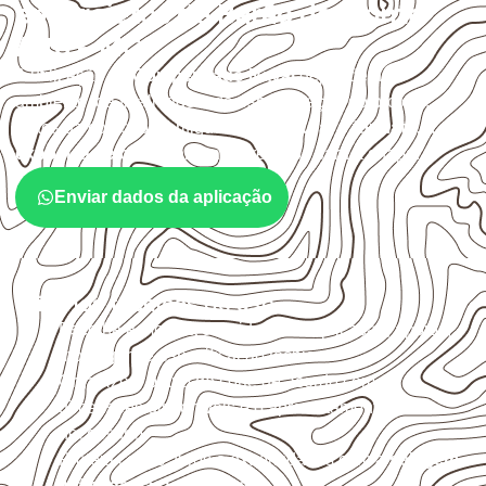
em projetos de Barão de Monte
Alto – MG?
A utilização do
Compensado Naval
depende do
ambiente, da finalidade e da especificação do projeto.
Antes da cotação, verifique a
espessura, o formato, a
exposição e o acabamento
previstos para a chapa.
Enviar dados da aplicação
Critérios técnicos de uso
Escolha a medida considerando aplicação, apoios,
montagem e especificação técnica.
Organize o plano de corte de acordo com as
dimensões disponíveis e o aproveitamento
necessário.
Proteja cortes, furos e extremidades com a
selagem
indicada para o projeto
.