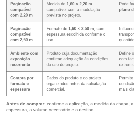
Paginação
Medida de
1,60 × 2,20 m
Pode facili
compatível
compatível com a modulação
plano de c
com 2,20 m
prevista no projeto.
Paginação
Formato de
1,60 × 2,50 m
, com
Influencia 
compatível
espessura escolhida conforme o
transporte,
com 2,50 m
uso.
quantidade 
Ambiente com
Produto cuja documentação
Define os 
exposição
confirme adequação às condições
com faces, 
recorrente
de uso do projeto.
extremidad
Compra por
Dados do produto e do projeto
Permite veri
formato e
organizados antes da solicitação
condição co
espessura
comercial.
mais clarez
Antes de comprar:
confirme a aplicação, a medida da chapa, a
espessura, o volume necessário e o destino.
Explore os modelos disponíveis em nosso mix de