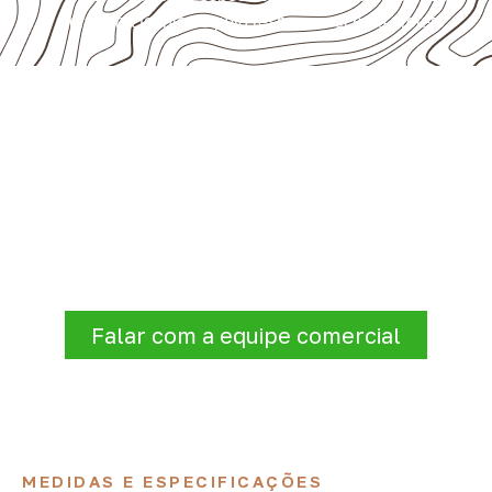
pela ficha técnica e pelo responsável pelo projeto.
Precisa de Compensado Naval
para sua empresa?
A Infinity atende empresas que precisam de
Compensado Naval para marcenaria,
indústria, transporte e revestimentos
.
Disponibilidade, prazo e entrega são
confirmados após a análise da solicitação.
Falar com a equipe comercial
MEDIDAS E ESPECIFICAÇÕES