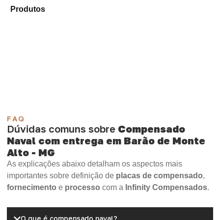
Produtos
e identifique o produto mais adequado para
sua demanda.
Compensado Plastificado
Plastificado 2 Processos
Compensado Plywood
Madeirite Resinado Fenólico
Madeirite Resinado Cola Branca
OSB Tapume
OSB Home Plus
OSB Induplac
FAQ
Dúvidas comuns sobre
Compensado
Naval com entrega em Barão de Monte
Alto - MG
As explicações abaixo detalham os aspectos mais
importantes sobre definição de
placas de compensado
,
fornecimento
e
processo
com a
Infinity Compensados
.
O que é compensado naval?