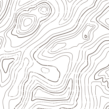
Armazene as chapas em local
coberto, seco,
ventilado e com apoio nivelado
.
Consulte a ficha técnica antes de aplicações
externas, estruturais ou sujeitas a contato frequente
com água.
Projetos compatíveis com avaliação
técnica
Marcenaria e fabricação de móveis
destinados a
ambientes sujeitos à umidade.
Revestimentos, paredes, pisos e divisórias
,
quando compatíveis com a ficha técnica.
Projetos de transporte que utilizam chapas em
revestimentos e componentes internos.
Indústrias e linhas de montagem
que necessitam
de chapas com formato e espessura definidos.
Projetos náuticos específicos, desde que validados