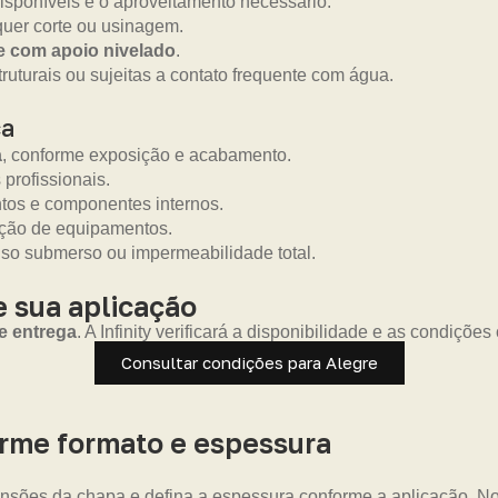
isponíveis e o aproveitamento necessário.
uer corte ou usinagem.
 e com apoio nivelado
.
truturais ou sujeitas a contato frequente com água.
ca
a
, conforme exposição e acabamento.
 profissionais.
ntos e componentes internos.
eção de equipamentos.
uso submerso ou impermeabilidade total.
 sua aplicação
e entrega
. A Infinity verificará a disponibilidade e as condiçõ
Consultar condições para Alegre
me formato e espessura
nsões da chapa e defina a espessura conforme a aplicação. Nos