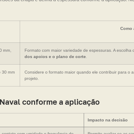
Como a
20 mm,
Formato com maior variedade de espessuras. A escolha 
dos apoios e o plano de corte
.
e 30 mm
Considere o formato maior quando ele contribuir para o 
projeto.
 Naval conforme a aplicação
Impacto na decisão
r, contato com umidade e frequência de
Permite avaliar se as c