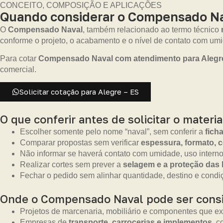
CONCEITO, COMPOSIÇÃO E APLICAÇÕES
Quando considerar o Compensado Nav
O
Compensado Naval
, também relacionado ao termo técnico
conforme o projeto, o acabamento e o nível de contato com um
Para cotar
Compensado Naval com atendimento para Alegr
comercial.
Solicitar cotação para Alegre – ES
O que conferir antes de solicitar o materia
Escolher somente pelo nome “naval”, sem conferir a
fich
Comparar propostas sem verificar
espessura, formato, 
Não informar se haverá contato com umidade, uso interno
Realizar cortes sem prever a
selagem e a proteção das
Fechar o pedido sem alinhar quantidade, destino e condi
Onde o Compensado Naval pode ser cons
Projetos de marcenaria, mobiliário e componentes que e
Empresas de
transporte, carrocerias e implementos
, c