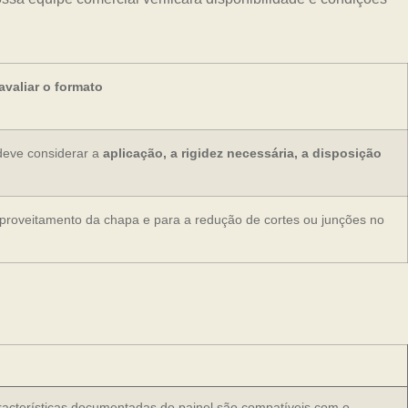
valiar o formato
deve considerar a
aplicação, a rigidez necessária, a disposição
aproveitamento da chapa e para a redução de cortes ou junções no
aracterísticas documentadas do painel são compatíveis com o