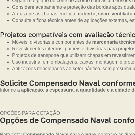
Organize o plano de corte de acordo com as dimensões d
Considere acabamento e proteção das bordas após qualq
Armazene as chapas em local
coberto, seco, ventilado
Consulte a ficha técnica antes de aplicações externas, es
Projetos compatíveis com avaliação técni
Móveis, divisórias e componentes de
marcenaria técnic
Revestimentos internos, painéis e divisórias para projetos
Projetos de transporte que utilizam chapas em revestime
Uso industrial em embalagens, caixas, montagem e prot
Aplicações relacionadas ao setor náutico, sem presumir 
Solicite Compensado Naval conforme
Informe a
aplicação, a espessura, a quantidade e a cidade d
OPÇÕES PARA COTAÇÃO
Opções de Compensado Naval confor
Para cotar
Compensado Naval para Alegre
, compare as dime