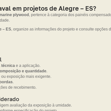
al em projetos de Alegre – ES?
marine plywood
, pertence à categoria dos painéis compensad
idade.
e – ES
, organize as informações do projeto e consulte opções 
l
a técnica
e a aplicação.
composição e quantidade
.
 ou exposição mais exigente.
 bordas
.
ções de recebimento.
iderado
xigem avaliação da exposição à umidade.
onforme especificação do projeto.