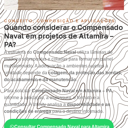
CONCEITO, COMPOSIÇÃO E APLICAÇÕES
Quando considerar o Compensado
Naval em projetos de Altamira –
PA?
A estrutura do
Compensado Naval
utiliza lâminas de
madeira sobrepostas e coladas para formar um painel
multilaminado. A adequação a ambientes sujeitos à
umidade depende da
colagem, da proteção das bordas,
do acabamento e da manutenção
.
Para solicitar
Compensado Naval em Altamira – PA
,
informe a aplicação, a espessura, o formato e a
quantidade. A Infinity analisa a
disponibilidade e as
condições de entrega
para o destino informado.
Consultar Compensado Naval para Altamira