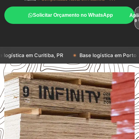
Solicitar Orçamento no WhatsApp
Apl
e
m Curitiba, PR
Base logística em Porto Alegre, RS