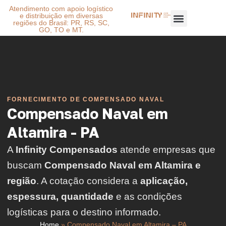
Atendimento com apoio logístico
e distribuição em diversas
regiões do Brasil: PR, RS, SC,
GO, TO e MT.
FORNECIMENTO DE COMPENSADO NAVAL
Compensado Naval em
Altamira - PA
A
Infinity Compensados
atende empresas que
buscam
Compensado Naval em Altamira e
região
. A cotação considera a
aplicação,
espessura, quantidade
e as condições
logísticas para o destino informado.
Home
»
Compensado Naval em Altamira – PA