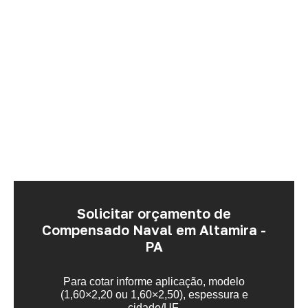
Solicitar orçamento de
Compensado Naval em Altamira -
PA
Para cotar informe aplicação, modelo
(1,60×2,20 ou 1,60×2,50), espessura e
cidade/UF.