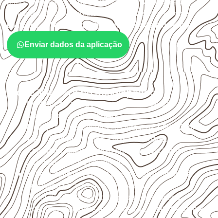
profissionais, desde que suas características sejam
compatíveis com o projeto. A Infinity orienta a compra
conforme
aplicação, medida, quantidade e destino
.
Enviar dados da aplicação
O que interfere no desempenho
Confirme se a
espessura e o formato
são
compatíveis com o projeto.
Planeje o corte conforme os formatos
1,60 × 2,20 m e
1,60 × 2,50 m
, sujeitos à disponibilidade.
Considere acabamento e proteção das bordas após
qualquer corte ou usinagem.
Evite contato direto com o solo, chuva, umidade
acumulada e apoios desnivelados.
Consulte a ficha técnica antes de aplicações
externas, estruturais ou sujeitas a contato frequente