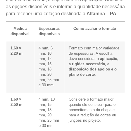
as opções disponíveis e informe a quantidade necessária
para receber uma cotação destinada a
Altamira – PA
.
Medida
Espessuras
Como avaliar o formato
disponível
disponíveis
1,60 ×
4 mm, 6
Formato com maior variedade
2,20 m
mm, 10
de espessuras. A escolha
mm, 12
deve considerar a
aplicação,
mm, 15
a rigidez necessária, a
mm, 18
disposição dos apoios e o
mm, 20
plano de corte
.
mm, 25 mm
e 30 mm
1,60 ×
4 mm, 10
Considere o formato maior
2,50 m
mm, 15
quando ele contribuir para o
mm, 18
aproveitamento da chapa e
mm, 20
para a redução de cortes ou
mm, 25 mm
junções no projeto.
e 30 mm