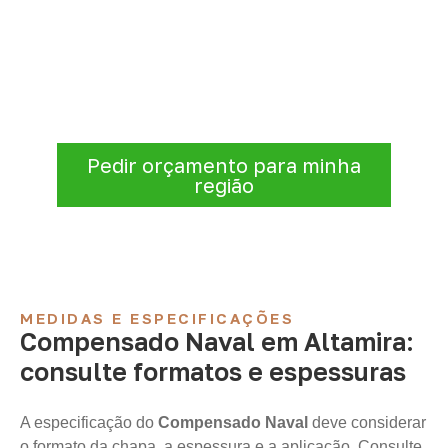
projeto: consulte as opções
Consulte opções de
Compensado Naval
conforme a finalidade do projeto. Nossa
equipe comercial ajuda a organizar medidas,
volume e condições de atendimento para
sua região.
Pedir orçamento para minha
região
MEDIDAS E ESPECIFICAÇÕES
Compensado Naval em Altamira:
consulte formatos e espessuras
A especificação do
Compensado Naval
deve considerar
o formato da chapa, a espessura e a aplicação. Consulte