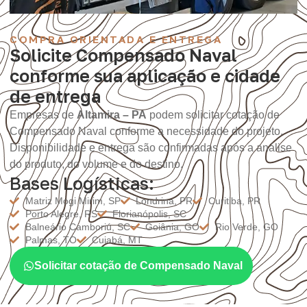
COMPRA ORIENTADA E ENTREGA
Solicite Compensado Naval
conforme sua aplicação e cidade
de entrega
Empresas de
Altamira – PA
podem solicitar cotação de
Compensado Naval conforme a necessidade do projeto.
Disponibilidade e entrega são confirmadas após a análise
do produto, do volume e do destino.
Bases Logísticas:
Matriz Mogi Mirim, SP
Londrina, PR
Curitiba, PR
Porto Alegre, RS
Florianópolis, SC
Balneário Camboriú, SC
Goiânia, GO
Rio Verde, GO
Palmas, TO
Cuiabá, MT
Solicitar cotação de Compensado Naval