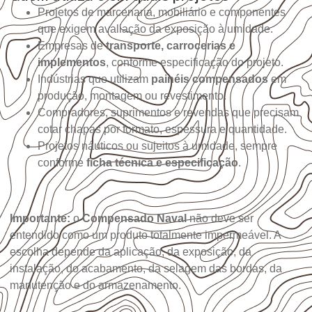
Projetos de marcenaria, mobiliário e componentes
que exigem avaliação da exposição à umidade.
Empresas de
transporte, carrocerias e
implementos
, conforme especificação do projeto.
Indústrias que utilizam
painéis compensados
em
produção, montagem ou revestimento.
Compradores, suprimentos e revendas que precisam
cotar chapas por formato, espessura e quantidade.
Projetos náuticos ou sujeitos à umidade, sempre
conforme
ficha técnica e especificação
.
Importante:
o
Compensado Naval
não deve ser
entendido como um produto totalmente impermeável. A
escolha depende da aplicação, da exposição, da
instalação, do acabamento, da selagem das bordas, da
manutenção e do armazenamento.