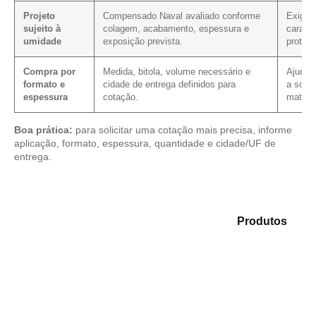
Projeto
Compensado Naval avaliado conforme
Exige 
sujeito à
colagem, acabamento, espessura e
caracte
umidade
exposição prevista.
proteç
Compra por
Medida, bitola, volume necessário e
Ajuda a
formato e
cidade de entrega definidos para
a solic
espessura
cotação.
materia
Boa prática:
para solicitar uma cotação mais precisa, informe
aplicação, formato, espessura, quantidade e cidade/UF de
entrega.
Analise as alternativas em nosso mix de
Produtos
e
encontre o tipo de chapa mais indicado para sua
aplicação.
Compensado Plastificado
Plastificado 2 Processos
Compensado Plywood
Madeirite Resinado Fenólico
Madeirite Resinado Cola Branca
OSB Tapume