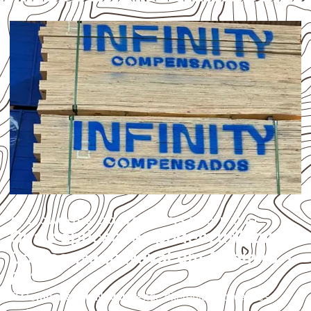
APLICAÇÕES DO COMPENSADO NAVAL
Quais aplicações podem utilizar
Compensado Naval em Altamira –
PA?
O
Compensado Naval
atende diferentes aplicações