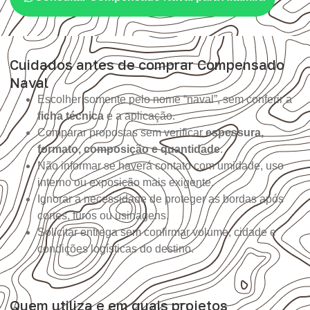
Cuidados antes de comprar Compensado
Naval
Escolher somente pelo nome “naval”, sem conferir a
ficha técnica
e a aplicação.
Comparar propostas sem verificar
espessura,
formato, composição e quantidade
.
Não informar se haverá contato com umidade, uso
interno ou exposição mais exigente.
Ignorar a necessidade de proteger as bordas após
cortes, furos ou usinagens.
Solicitar entrega sem confirmar volume, cidade e
condições logísticas do destino.
Quem utiliza e em quais projetos