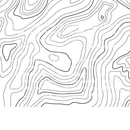
com água.
Usos profissionais do Compensado Naval
Marcenaria e fabricação de móveis
destinados a
ambientes sujeitos à umidade.
Revestimentos internos, painéis e divisórias para
projetos profissionais.
Projetos de transporte que utilizam chapas em
revestimentos e componentes internos.
Indústrias e linhas de montagem
que necessitam
de chapas com formato e espessura definidos.
Projetos náuticos específicos, desde que validados
pela ficha técnica e pelo responsável pelo projeto.
Compensado Naval para seu