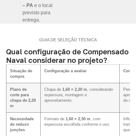
– PA
e o local
previsto para
entrega.
GUIA DE SELEÇÃO TÉCNICA
Qual configuração de Compensado
Naval considerar no projeto?
Situação de
Configuração a avaliar
Como i
compra
Plano de
Chapa de
1,60 × 2,20 m
, considerando
Permite
corte para
espessura, montagem e
aprove
chapa de 2,20
aproveitamento.
da cot
m
Necessidade
Formato de
1,60 × 2,50 m
, com
Influen
de reduzir
espessura escolhida conforme o uso.
transpo
junções
quanti