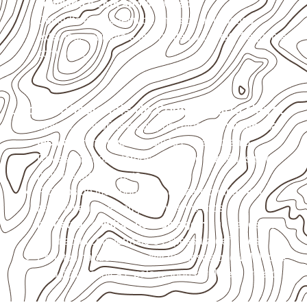
ventilado e com apoio nivelado
.
Consulte a ficha técnica antes de aplicações
externas, estruturais ou sujeitas a contato frequente
com água.
Usos profissionais do Compensado Naval
Móveis, divisórias e componentes de
marcenaria
técnica
, conforme exposição e acabamento.
Revestimentos internos, painéis e divisórias para
projetos profissionais.
Projetos de transporte que utilizam chapas em
revestimentos e componentes internos.
Indústrias e linhas de montagem
que necessitam
de chapas com formato e espessura definidos.
Projetos náuticos específicos, desde que validados
pela ficha técnica e pelo responsável pelo projeto.