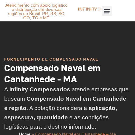
Atendimento com apoio logístico
e distribuição em diversas
regiões do Brasil: PR, RS, SC,
GO, TO e MT.
FORNECIMENTO DE COMPENSADO NAVAL
Compensado Naval em
Cantanhede - MA
A
Infinity Compensados
atende empresas que
buscam
Compensado Naval em Cantanhede
e região
. A cotação considera a
aplicação,
espessura, quantidade
e as condições
logísticas para o destino informado.
Home
»
Compensado Naval em Cantanhede – MA