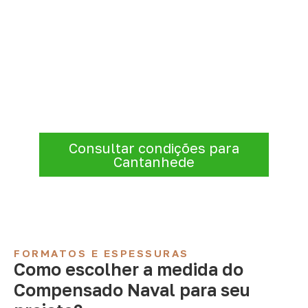
Compensado Naval para seu
projeto: consulte as opções
Para solicitar
Compensado Naval em
Cantanhede – MA
, envie os dados do
projeto. A cotação será analisada conforme
produto, quantidade e destino.
Consultar condições para
Cantanhede
FORMATOS E ESPESSURAS
Como escolher a medida do
Compensado Naval para seu