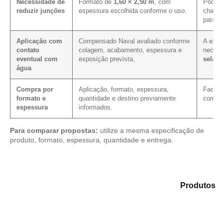
Necessidade de
Formato de
1,60 × 2,50 m
, com
Pode m
reduzir junções
espessura escolhida conforme o uso.
chapa 
para e
Aplicação com
Compensado Naval avaliado conforme
A expo
contato
colagem, acabamento, espessura e
neces
eventual com
exposição prevista.
selag
água
Compra por
Aplicação, formato, espessura,
Facili
formato e
quantidade e destino previamente
com as
espessura
informados.
Para comparar propostas:
utilize a mesma especificação de
produto, formato, espessura, quantidade e entrega.
Analise as alternativas em nosso catálogo de
Produtos
e selecione o tipo de chapa mais compatível para sua
necessidade.