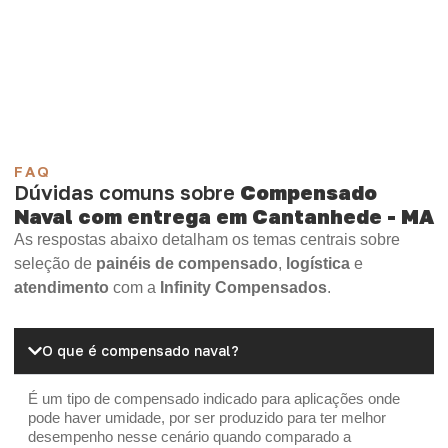
Compensado Plastificado
Plastificado 2 Processos
Compensado Plywood
Madeirite Resinado Fenólico
Madeirite Resinado Cola Branca
OSB Tapume
OSB Home Plus
OSB Induplac
FAQ
Dúvidas comuns sobre
Compensado
Naval com entrega em Cantanhede - MA
As respostas abaixo detalham os temas centrais sobre
seleção de
painéis de compensado
,
logística
e
atendimento
com a
Infinity Compensados
.
O que é compensado naval?
É um tipo de compensado indicado para aplicações onde
pode haver umidade, por ser produzido para ter melhor
desempenho nesse cenário quando comparado a