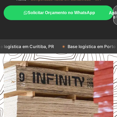
Solicitar Orçamento no WhatsApp
Apl
e
em Curitiba, PR
Base logística em Porto Alegre, RS