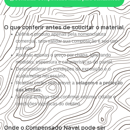
O que conferir antes de solicitar o material
Definir o produto apenas pela nomenclatura
comercial, sem validar sua composição e seu uso
previsto.
Analisar apenas o preço por chapa, ignorando
medidas, espessura e características do painel.
Desconsiderar as condições de exposição e o
acabamento necessário.
Realizar cortes sem prever a
selagem e a proteção
das bordas
.
Solicitar entrega sem confirmar volume, cidade e
condições logísticas do destino.
Onde o Compensado Naval pode ser