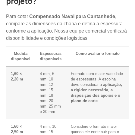
projeto?
Para cotar
Compensado Naval para Cantanhede
,
compare as dimensões da chapa e defina a espessura
conforme a aplicação. Nossa equipe comercial verificará
disponibilidade e condições logísticas.
Medida
Espessuras
Como avaliar o formato
disponível
disponíveis
1,60 ×
4 mm, 6
Formato com maior variedade
2,20 m
mm, 10
de espessuras. A escolha
mm, 12
deve considerar a
aplicação,
mm, 15
a rigidez necessária, a
mm, 18
disposição dos apoios e o
mm, 20
plano de corte
.
mm, 25 mm
e 30 mm
1,60 ×
4 mm, 10
Considere o formato maior
2,50 m
mm, 15
quando ele contribuir para o