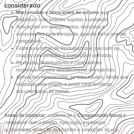
considerado
Marcenarias e fabricantes de móveis
que
trabalham com projetos sujeitos à umidade.
Aplicações em revestimentos, divisórias e
componentes para transporte, quando tecnicamente
compatíveis.
Fábricas e linhas de montagem que precisam de
chapas com medidas e espessuras definidas.
Revendas, distribuidores e compradores
responsáveis pelo abastecimento de materiais.
Aplicações relacionadas ao setor náutico, desde que
validadas pelo projeto e pelas características
documentadas do painel.
Antes de comprar:
confirme se o
Compensado Naval
é
compatível com o projeto. Aplicação, espessura,
acabamento, proteção das bordas e condições de uso