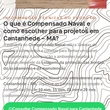
INFORMAÇÕES TÉCNICAS DO PRODUTO
O que é Compensado Naval e
como escolher para projetos em
Cantanhede – MA?
A estrutura do
Compensado Naval
utiliza lâminas de
madeira sobrepostas e coladas para formar um painel
multilaminado. A adequação a ambientes sujeitos à
umidade depende da
colagem, da proteção das bordas,
do acabamento e da manutenção
.
Para cotar
Compensado Naval com atendimento para
Cantanhede – MA
, organize as informações do projeto e
consulte opções de
10 mm, 15 mm, 18 mm e 20 mm
,
conforme disponibilidade comercial.
Consultar Compensado Naval para Cantanhede