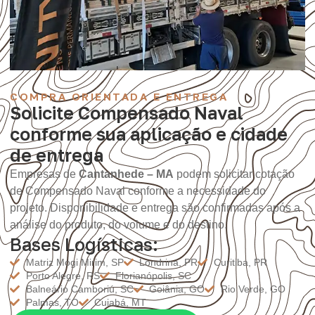
COMPRA ORIENTADA E ENTREGA
Solicite Compensado Naval
conforme sua aplicação e cidade
de entrega
Empresas de
Cantanhede – MA
podem solicitar cotação
de Compensado Naval conforme a necessidade do
projeto. Disponibilidade e entrega são confirmadas após a
análise do produto, do volume e do destino.
Bases Logísticas:
Matriz Mogi Mirim, SP
Londrina, PR
Curitiba, PR
Porto Alegre, RS
Florianópolis, SC
Balneário Camboriú, SC
Goiânia, GO
Rio Verde, GO
Palmas, TO
Cuiabá, MT