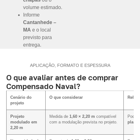
volume estimado.
Informe
Cantanhede –
MA
e o local
previsto para
entrega.
APLICAÇÃO, FORMATO E ESPESSURA
O que avaliar antes de comprar
Compensado Naval?
Cenário do
O que considerar
Relaçã
projeto
Projeto
Medida de
1,60 × 2,20 m
compatível
Pode f
modulado em
com a modulação prevista no projeto.
plano 
2,20 m