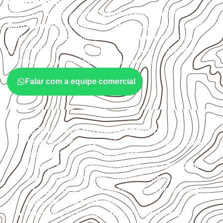
cuidados
Empresas que procuram
Compensado Naval em
Cantanhede
devem avaliar onde a chapa será instalada,
qual será o contato com umidade e quais cuidados de
acabamento serão necessários. Espessura, formato e
quantidade também interferem na compra.
Falar com a equipe comercial
O que interfere no desempenho
Escolha a medida considerando aplicação, apoios,
montagem e especificação técnica.
Planeje o corte conforme os formatos
1,60 × 2,20 m e
1,60 × 2,50 m
, sujeitos à disponibilidade.
Proteja cortes, furos e extremidades com a
selagem
indicada para o projeto
.
Armazene as chapas em local
coberto, seco,