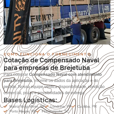
COMO FUNCIONA O FORNECIMENTO
Cotação de Compensado Naval
para empresas de Brejetuba
Para comprar
Compensado Naval com atendimento
para Brejetuba
, informe os dados da aplicação e do
pedido. Nossa equipe verifica disponibilidade, condição
comercial, prazo e possibilidades de entrega.
Bases Logísticas:
Matriz Mogi Mirim, SP
Londrina, PR
Curitiba, PR
Porto Alegre, RS
Florianópolis, SC