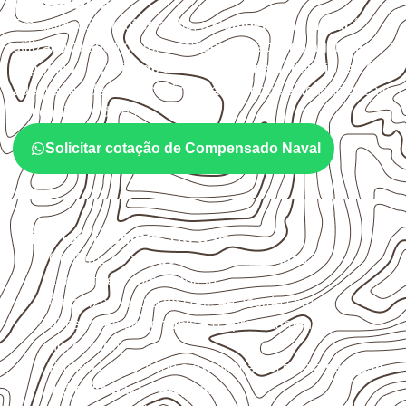
cuidados
Em aplicações profissionais, o
Compensado Naval
é
utilizado quando o projeto exige atenção à
colagem, à
exposição à umidade e à estabilidade dimensional
. A
adequação deve ser confirmada conforme a ficha técnica e
as condições de uso.
Solicitar cotação de Compensado Naval
Critérios técnicos de uso
Confirme se a
espessura e o formato
são
compatíveis com o projeto.
Organize o plano de corte de acordo com as
dimensões disponíveis e o aproveitamento
necessário.
Proteja cortes, furos e extremidades com a
selagem
indicada para o projeto
.