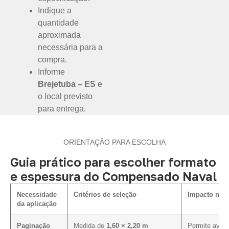
Indique a
quantidade
aproximada
necessária para a
compra.
Informe
Brejetuba – ES
e
o local previsto
para entrega.
ORIENTAÇÃO PARA ESCOLHA
Guia prático para escolher formato
e espessura do Compensado Naval
Necessidade
Critérios de seleção
Impacto na e
da aplicação
Paginação
Medida de
1,60 × 2,20 m
Permite avali