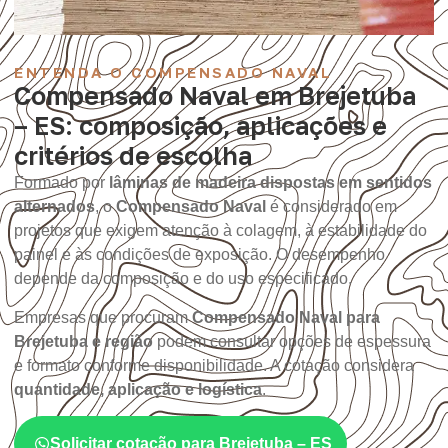
ENTENDA O COMPENSADO NAVAL
Compensado Naval em Brejetuba
– ES: composição, aplicações e
critérios de escolha
Formado por
lâminas de madeira dispostas em sentidos
alternados
, o
Compensado Naval
é considerado em
projetos que exigem atenção à colagem, à estabilidade do
painel e às condições de exposição. O desempenho
depende da composição e do uso especificado.
Empresas que procuram
Compensado Naval para
Brejetuba e região
podem consultar opções de espessura
e formato conforme disponibilidade. A cotação considera
quantidade, aplicação e logística
.
Solicitar cotação para Brejetuba – ES