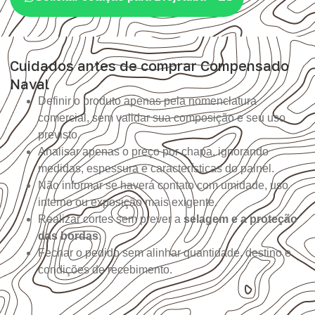
Cuidados antes de comprar Compensado
Naval
Definir o produto apenas pela nomenclatura
comercial, sem validar sua composição e seu uso
previsto.
Analisar apenas o preço por chapa, ignorando
medidas, espessura e características do painel.
Não informar se haverá contato com umidade, uso
interno ou exposição mais exigente.
Realizar cortes sem prever a
selagem e a proteção
das bordas
.
Fechar o pedido sem alinhar quantidade, destino e
condições de recebimento.