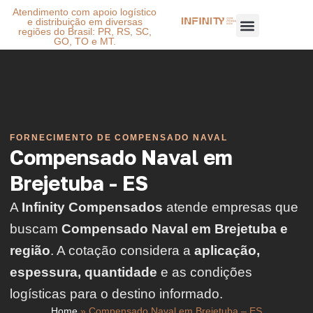
Atendimento com apoio logístico
e distribuição em diversas
regiões do Brasil: PR, RS, SC,
GO, TO e MT.
FORNECIMENTO DE COMPENSADO NAVAL
Compensado Naval em
Brejetuba - ES
A
Infinity Compensados
atende empresas que
buscam
Compensado Naval em Brejetuba e
região
. A cotação considera a
aplicação,
espessura, quantidade
e as condições
logísticas para o destino informado.
Home
»
Compensado Naval em Brejetuba – ES