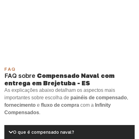
demanda.
Compensado Plastificado
Plastificado 2 Processos
Compensado Plywood
Madeirite Resinado Fenólico
Madeirite Resinado Cola Branca
OSB Tapume
OSB Home Plus
OSB Induplac
FAQ
FAQ sobre
Compensado Naval com
entrega em Brejetuba - ES
As explicações abaixo detalham os aspectos mais
importantes sobre escolha de
painéis de compensado
,
fornecimento
e
fluxo de compra
com a
Infinity
Compensados
.
O que é compensado naval?