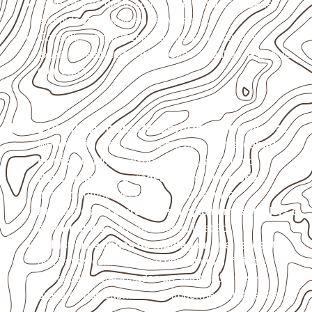
Evite contato direto com o solo, chuva, umidade
acumulada e apoios desnivelados.
Consulte a ficha técnica antes de aplicações
externas, estruturais ou sujeitas a contato frequente
com água.
Usos profissionais do Compensado Naval
Móveis, divisórias e componentes de
marcenaria
técnica
, conforme exposição e acabamento.
Revestimentos, paredes, pisos e divisórias
,
quando compatíveis com a ficha técnica.
Aplicações em
carrocerias, implementos, trailers e
motorhomes
, conforme especificação.
Indústrias e linhas de montagem
que necessitam
de chapas com formato e espessura definidos.
Aplicações relacionadas ao setor náutico, sem
presumir uso submerso ou impermeabilidade total.