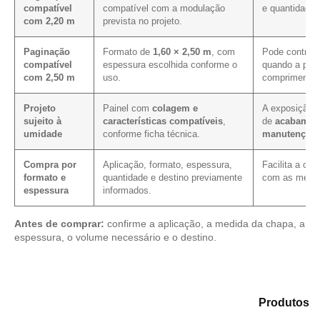
compatível
compatível com a modulação
e quantidade 
com 2,20 m
prevista no projeto.
Paginação
Formato de
1,60 × 2,50 m
, com
Pode contribu
compatível
espessura escolhida conforme o
quando a pagi
com 2,50 m
uso.
comprimento 
Projeto
Painel com
colagem e
A exposição i
sujeito à
características compatíveis
,
de
acabament
umidade
conforme ficha técnica.
manutenção
.
Compra por
Aplicação, formato, espessura,
Facilita a co
formato e
quantidade e destino previamente
com as mesma
espessura
informados.
Antes de comprar:
confirme a aplicação, a medida da chapa, a
espessura, o volume necessário e o destino.
Explore as alternativas em nosso portfólio de
Produtos
e selecione o material mais compatível para sua