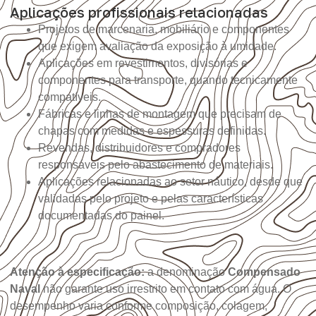
Aplicações profissionais relacionadas
Projetos de marcenaria, mobiliário e componentes
que exigem avaliação da exposição à umidade.
Aplicações em revestimentos, divisórias e
componentes para transporte, quando tecnicamente
compatíveis.
Fábricas e linhas de montagem que precisam de
chapas com medidas e espessuras definidas.
Revendas, distribuidores e compradores
responsáveis pelo abastecimento de materiais.
Aplicações relacionadas ao setor náutico, desde que
validadas pelo projeto e pelas características
documentadas do painel.
Atenção à especificação:
a denominação
Compensado
Naval
não garante uso irrestrito em contato com água. O
desempenho varia conforme composição, colagem,