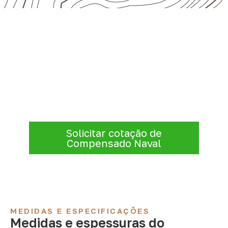
Compensado Naval para seu
projeto: consulte as opções
Consulte opções de
Compensado Naval
conforme a finalidade do projeto. Nossa
equipe comercial ajuda a organizar medidas,
volume e condições de atendimento para
sua região.
Solicitar cotação de
Compensado Naval
MEDIDAS E ESPECIFICAÇÕES
Medidas e espessuras do