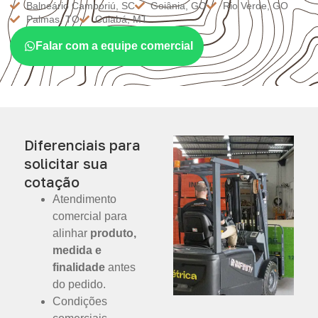
Balneário Camboriú, SC
Goiânia, GO
Rio Verde, GO
Palmas, TO
Cuiabá, MT
Falar com a equipe comercial
Diferenciais para
solicitar sua
cotação
Atendimento
comercial para
alinhar
produto,
medida e
finalidade
antes
do pedido.
Condições