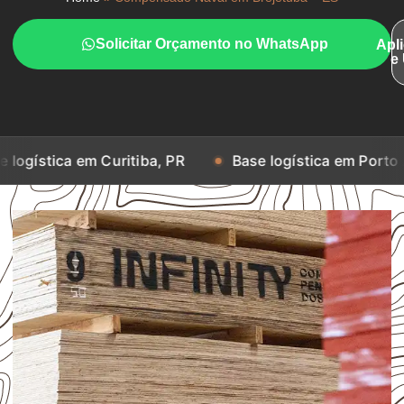
Solicitar Orçamento no WhatsApp
Apl
e
em Curitiba, PR
Base logística em Porto Alegre, RS