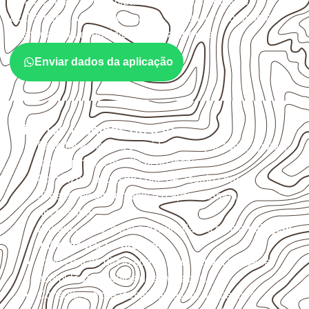
será o contato com umidade e quais cuidados de
acabamento serão necessários. Espessura, formato e
quantidade também interferem na compra.
Enviar dados da aplicação
Critérios técnicos de uso
Escolha a medida considerando aplicação, apoios,
montagem e especificação técnica.
Organize o plano de corte de acordo com as
dimensões disponíveis e o aproveitamento
necessário.
Proteja cortes, furos e extremidades com a
selagem
indicada para o projeto
.
Evite contato direto com o solo, chuva, umidade
acumulada e apoios desnivelados.
Consulte a ficha técnica antes de aplicações