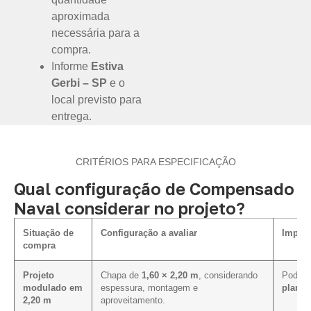
aproximada
necessária para a
compra.
Informe
Estiva
Gerbi – SP
e o
local previsto para
entrega.
CRITÉRIOS PARA ESPECIFICAÇÃO
Qual configuração de Compensado
Naval considerar no projeto?
Situação de
Configuração a avaliar
Impact
compra
Projeto
Chapa de
1,60 × 2,20 m
, considerando
Pode fa
modulado em
espessura, montagem e
plano 
2,20 m
aproveitamento.