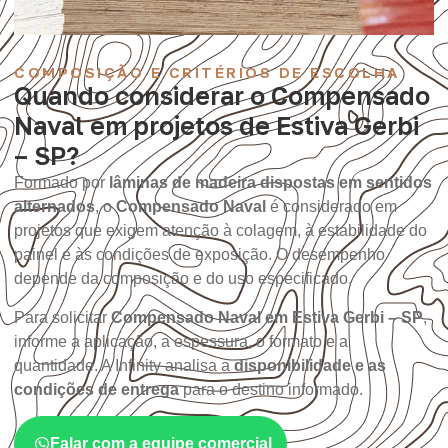
COMPOSIÇÃO E CRITÉRIOS DE ESCOLHA
Quando considerar o Compensado
Naval em projetos de Estiva Gerbi
– SP?
Formado por
lâminas de madeira dispostas em sentidos
alternados
, o
Compensado Naval
é considerado em
projetos que exigem atenção à colagem, à estabilidade do
painel e às condições de exposição. O desempenho
depende da composição e do uso especificado.
Para solicitar
Compensado Naval em Estiva Gerbi – SP
,
informe a aplicação, a espessura, o formato e a
quantidade. A Infinity analisa a
disponibilidade e as
condições de entrega
para o destino informado.
Falar com a equipe comercial