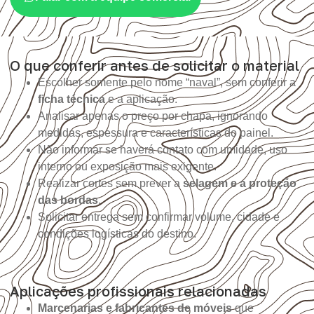
O que conferir antes de solicitar o material
Escolher somente pelo nome “naval”, sem conferir a
ficha técnica
e a aplicação.
Analisar apenas o preço por chapa, ignorando
medidas, espessura e características do painel.
Não informar se haverá contato com umidade, uso
interno ou exposição mais exigente.
Realizar cortes sem prever a
selagem e a proteção
das bordas
.
Solicitar entrega sem confirmar volume, cidade e
condições logísticas do destino.
Aplicações profissionais relacionadas
Marcenarias e fabricantes de móveis
que