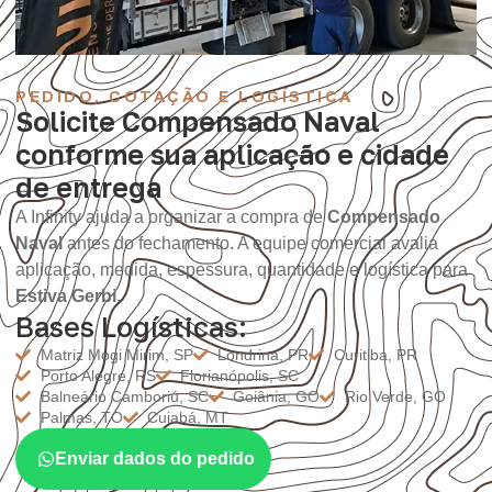
PEDIDO, COTAÇÃO E LOGÍSTICA
Solicite Compensado Naval
conforme sua aplicação e cidade
de entrega
A Infinity ajuda a organizar a compra de
Compensado
Naval
antes do fechamento. A equipe comercial avalia
aplicação, medida, espessura, quantidade e logística para
Estiva Gerbi
.
Bases Logísticas:
Matriz Mogi Mirim, SP
Londrina, PR
Curitiba, PR
Porto Alegre, RS
Florianópolis, SC
Balneário Camboriú, SC
Goiânia, GO
Rio Verde, GO
Palmas, TO
Cuiabá, MT
Enviar dados do pedido