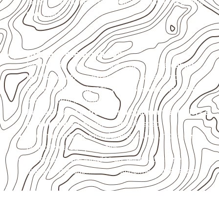
externas, estruturais ou sujeitas a contato frequente
com água.
Aplicações relacionadas
Móveis, divisórias e componentes de
marcenaria
técnica
, conforme exposição e acabamento.
Revestimentos internos, painéis e divisórias para
projetos profissionais.
Aplicações em
carrocerias, implementos, trailers e
motorhomes
, conforme especificação.
Uso industrial em embalagens, caixas, montagem e
proteção de equipamentos.
Aplicações relacionadas ao setor náutico, sem
presumir uso submerso ou impermeabilidade total.