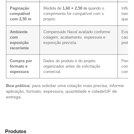
Paginação
Medida de
1,60 × 2,50 m
quando o
Influen
compatível
comprimento for compatível com o
transpo
com 2,50 m
projeto.
quanti
Ambiente
Compensado Naval avaliado conforme
Exige 
com
colagem, acabamento, espessura e
caracte
exposição
exposição prevista.
proteç
recorrente
Compra por
Dados do produto e do projeto
Permite
formato e
organizados antes da solicitação
condiçã
espessura
comercial.
com ma
Boa prática:
para solicitar uma cotação mais precisa, informe
aplicação, formato, espessura, quantidade e cidade/UF de
entrega.
Explore os modelos disponíveis em nosso catálogo de
Produtos
e encontre o material mais indicado para sua