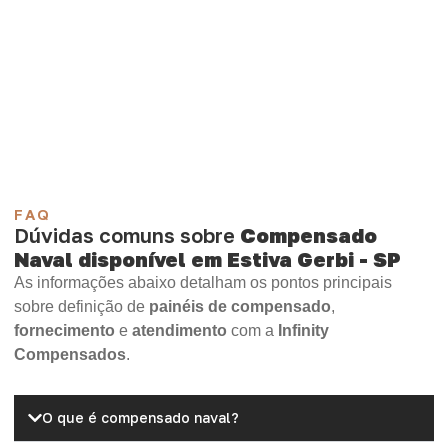
demanda.
Compensado Plastificado
Plastificado 2 Processos
Compensado Plywood
Madeirite Resinado Fenólico
Madeirite Resinado Cola Branca
OSB Tapume
OSB Home Plus
OSB Induplac
FAQ
Dúvidas comuns sobre
Compensado
Naval disponível em Estiva Gerbi - SP
As informações abaixo detalham os pontos principais
sobre definição de
painéis de compensado
,
fornecimento
e
atendimento
com a
Infinity
Compensados
.
O que é compensado naval?