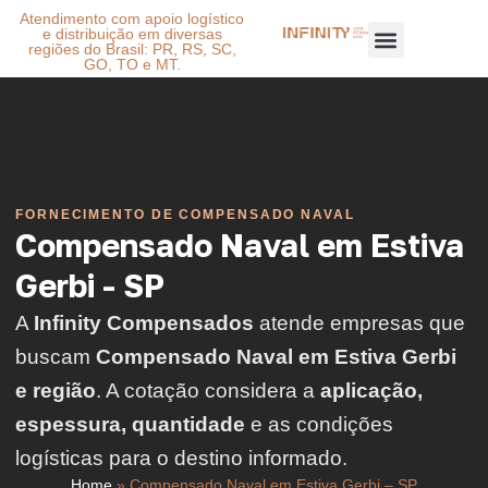
Atendimento com apoio logístico
e distribuição em diversas
regiões do Brasil: PR, RS, SC,
GO, TO e MT.
FORNECIMENTO DE COMPENSADO NAVAL
Compensado Naval em Estiva
Gerbi - SP
A
Infinity Compensados
atende empresas que
buscam
Compensado Naval em Estiva Gerbi
e região
. A cotação considera a
aplicação,
espessura, quantidade
e as condições
logísticas para o destino informado.
Home
»
Compensado Naval em Estiva Gerbi – SP