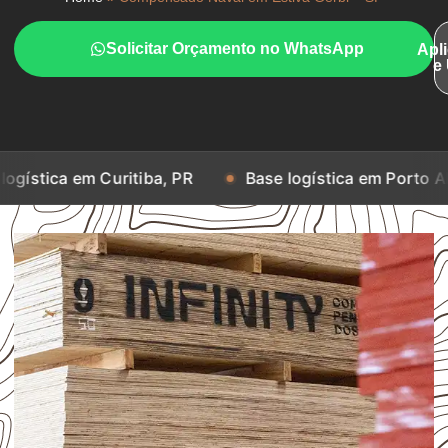
Solicitar Orçamento no WhatsApp
Apl
e
 Curitiba, PR
Base logística em Porto Alegre, RS