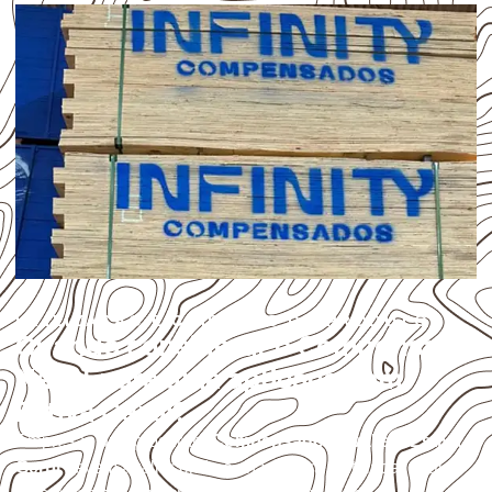
UTILIZAÇÃO E CUIDADOS DO PRODUTO
Quando considerar o Compensado
Naval para uma aplicação em
Estiva Gerbi?
Empresas que procuram
Compensado Naval em Estiva
Gerbi
devem avaliar onde a chapa será instalada, qual