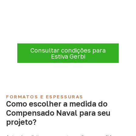
Precisa de Compensado Naval
para sua empresa?
Para solicitar
Compensado Naval em
Estiva Gerbi – SP
, envie os dados do
projeto. A cotação será analisada conforme
produto, quantidade e destino.
Consultar condições para
Estiva Gerbi
FORMATOS E ESPESSURAS
Como escolher a medida do
Compensado Naval para seu
projeto?