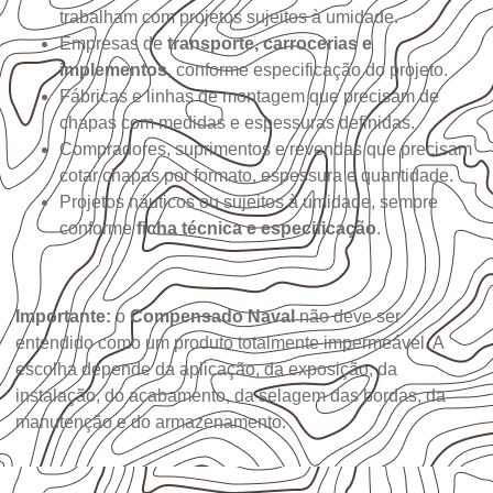
trabalham com projetos sujeitos à umidade.
Empresas de
transporte, carrocerias e
implementos
, conforme especificação do projeto.
Fábricas e linhas de montagem que precisam de
chapas com medidas e espessuras definidas.
Compradores, suprimentos e revendas que precisam
cotar chapas por formato, espessura e quantidade.
Projetos náuticos ou sujeitos à umidade, sempre
conforme
ficha técnica e especificação
.
Importante:
o
Compensado Naval
não deve ser
entendido como um produto totalmente impermeável. A
escolha depende da aplicação, da exposição, da
instalação, do acabamento, da selagem das bordas, da
manutenção e do armazenamento.