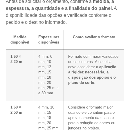
Antes de solicitar o orçamento, confirme a
medida, a
espessura, a quantidade e a finalidade do painel
. A
disponibilidade das opções é verificada conforme o
pedido e o destino informado.
Medida
Espessuras
Como avaliar o formato
disponível
disponíveis
1,60 ×
4 mm, 6
Formato com maior variedade
2,20 m
mm, 10
de espessuras. A escolha
mm, 12
deve considerar a
aplicação,
mm, 15
a rigidez necessária, a
mm, 18
disposição dos apoios e o
mm, 20
plano de corte
.
mm, 25 mm
e 30 mm
1,60 ×
4 mm, 10
Considere o formato maior
2,50 m
mm, 15
quando ele contribuir para o
mm, 18
aproveitamento da chapa e
mm, 20
para a redução de cortes ou
mm, 25 mm
junções no projeto.