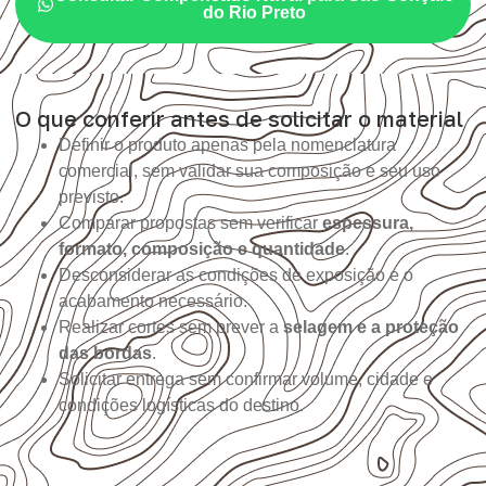
do Rio Preto
O que conferir antes de solicitar o material
Definir o produto apenas pela nomenclatura
comercial, sem validar sua composição e seu uso
previsto.
Comparar propostas sem verificar
espessura,
formato, composição e quantidade
.
Desconsiderar as condições de exposição e o
acabamento necessário.
Realizar cortes sem prever a
selagem e a proteção
das bordas
.
Solicitar entrega sem confirmar volume, cidade e
condições logísticas do destino.