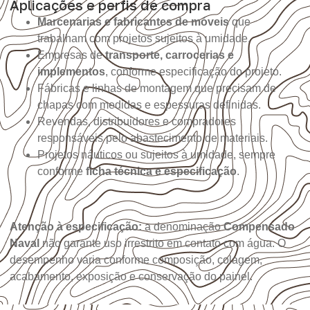
Aplicações e perfis de compra
Marcenarias e fabricantes de móveis
que
trabalham com projetos sujeitos à umidade.
Empresas de
transporte, carrocerias e
implementos
, conforme especificação do projeto.
Fábricas e linhas de montagem que precisam de
chapas com medidas e espessuras definidas.
Revendas, distribuidores e compradores
responsáveis pelo abastecimento de materiais.
Projetos náuticos ou sujeitos à umidade, sempre
conforme
ficha técnica e especificação
.
Atenção à especificação:
a denominação
Compensado
Naval
não garante uso irrestrito em contato com água. O
desempenho varia conforme composição, colagem,
acabamento, exposição e conservação do painel.