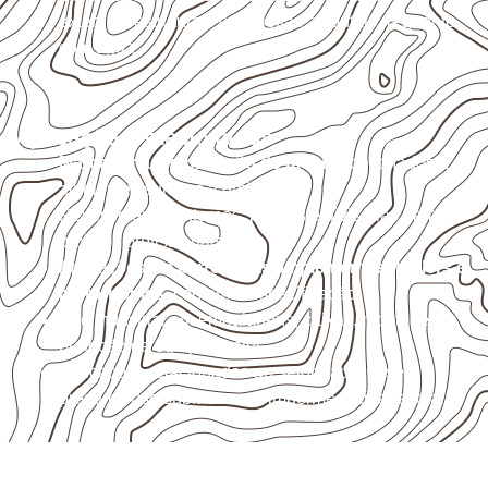
externas, estruturais ou sujeitas a contato frequente
com água.
Aplicações relacionadas
Marcenaria e fabricação de móveis
destinados a
ambientes sujeitos à umidade.
Revestimentos internos, painéis e divisórias para
projetos profissionais.
Aplicações em
carrocerias, implementos, trailers e
motorhomes
, conforme especificação.
Uso industrial em embalagens, caixas, montagem e
proteção de equipamentos.
Aplicações relacionadas ao setor náutico, sem
presumir uso submerso ou impermeabilidade total.