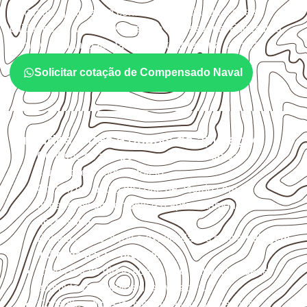
instalada, qual será o contato com umidade e quais
cuidados de acabamento serão necessários. Espessura,
formato e quantidade também interferem na compra.
Solicitar cotação de Compensado Naval
Cuidados antes e depois da aplicação
Confirme se a
espessura e o formato
são
compatíveis com o projeto.
Organize o plano de corte de acordo com as
dimensões disponíveis e o aproveitamento
necessário.
Proteja cortes, furos e extremidades com a
selagem
indicada para o projeto
.
Evite contato direto com o solo, chuva, umidade
acumulada e apoios desnivelados.
Consulte a ficha técnica antes de aplicações