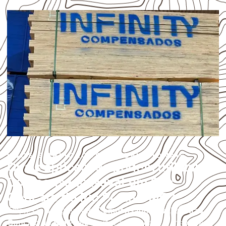
USOS E APLICAÇÕES PROFISSIONAIS
Quais aplicações podem utilizar
Compensado Naval em São
Gonçalo do Rio Preto – MG?
Empresas que procuram
Compensado Naval em São
Gonçalo do Rio Preto
devem avaliar onde a chapa será