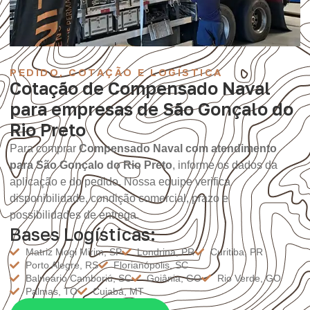
PEDIDO, COTAÇÃO E LOGÍSTICA
Cotação de Compensado Naval
para empresas de São Gonçalo do
Rio Preto
Para comprar
Compensado Naval com atendimento
para São Gonçalo do Rio Preto
, informe os dados da
aplicação e do pedido. Nossa equipe verifica
disponibilidade, condição comercial, prazo e
possibilidades de entrega.
Bases Logísticas:
Matriz Mogi Mirim, SP
Londrina, PR
Curitiba, PR
Porto Alegre, RS
Florianópolis, SC
Balneário Camboriú, SC
Goiânia, GO
Rio Verde, GO
Palmas, TO
Cuiabá, MT