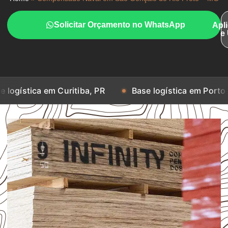
Solicitar Orçamento no WhatsApp
Apl
e
a em Curitiba, PR
Base logística em Porto Alegre, RS