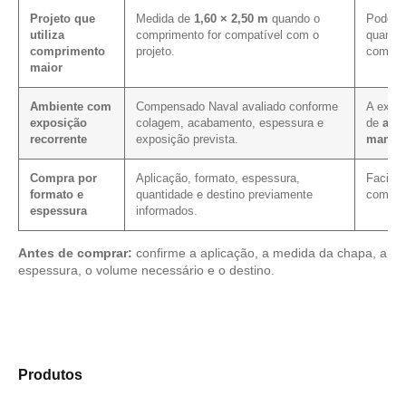
Projeto que
Medida de
1,60 × 2,50 m
quando o
Pode co
utiliza
comprimento for compatível com o
quando 
comprimento
projeto.
compri
maior
Ambiente com
Compensado Naval avaliado conforme
A expos
exposição
colagem, acabamento, espessura e
de
aca
recorrente
exposição prevista.
manut
Compra por
Aplicação, formato, espessura,
Facilit
formato e
quantidade e destino previamente
com as
espessura
informados.
Antes de comprar:
confirme a aplicação, a medida da chapa, a
espessura, o volume necessário e o destino.
Explore os modelos disponíveis em nosso portfólio de
Produtos
e selecione o tipo de chapa mais compatível
para sua demanda.