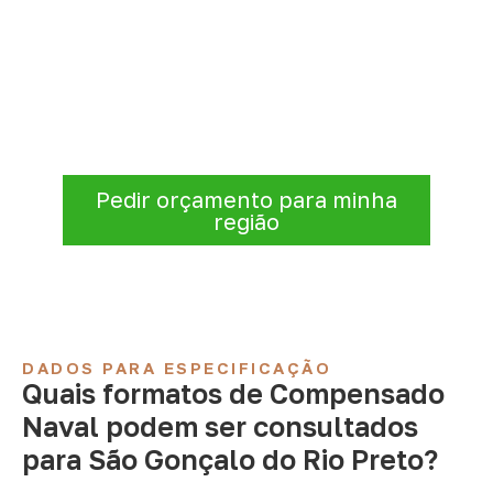
Solicite Compensado Naval
conforme sua aplicação
Para solicitar
Compensado Naval em São
Gonçalo do Rio Preto – MG
, envie os
dados do projeto. A cotação será analisada
conforme produto, quantidade e destino.
Pedir orçamento para minha
região
DADOS PARA ESPECIFICAÇÃO
Quais formatos de Compensado
Naval podem ser consultados
para São Gonçalo do Rio Preto?