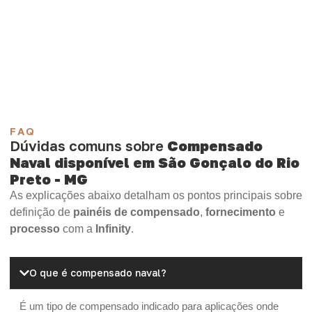
Compensado Plastificado
Plastificado 2 Processos
Compensado Plywood
Madeirite Resinado Fenólico
Madeirite Resinado Cola Branca
OSB Tapume
OSB Home Plus
OSB Induplac
FAQ
Dúvidas comuns sobre
Compensado
Naval disponível em São Gonçalo do Rio
Preto - MG
As explicações abaixo detalham os pontos principais sobre
definição de
painéis de compensado
,
fornecimento
e
processo
com a
Infinity
.
O que é compensado naval?
É um tipo de compensado indicado para aplicações onde