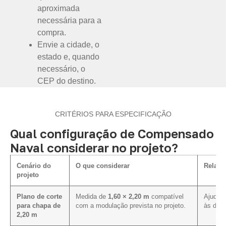
aproximada
necessária para a
compra.
Envie a cidade, o
estado e, quando
necessário, o
CEP do destino.
CRITÉRIOS PARA ESPECIFICAÇÃO
Qual configuração de Compensado
Naval considerar no projeto?
Cenário do
O que considerar
Relaçã
projeto
Plano de corte
Medida de
1,60 × 2,20 m
compatível
Ajuda a
para chapa de
com a modulação prevista no projeto.
às dime
2,20 m