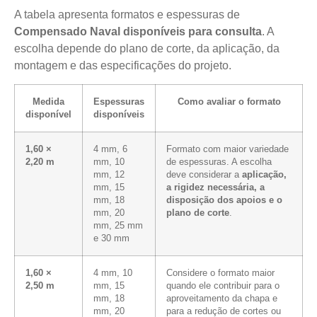
A tabela apresenta formatos e espessuras de
Compensado Naval disponíveis para consulta
. A
escolha depende do plano de corte, da aplicação, da
montagem e das especificações do projeto.
Medida
Espessuras
Como avaliar o formato
disponível
disponíveis
1,60 ×
4 mm, 6
Formato com maior variedade
2,20 m
mm, 10
de espessuras. A escolha
mm, 12
deve considerar a
aplicação,
mm, 15
a rigidez necessária, a
mm, 18
disposição dos apoios e o
mm, 20
plano de corte
.
mm, 25 mm
e 30 mm
1,60 ×
4 mm, 10
Considere o formato maior
2,50 m
mm, 15
quando ele contribuir para o
mm, 18
aproveitamento da chapa e
mm, 20
para a redução de cortes ou