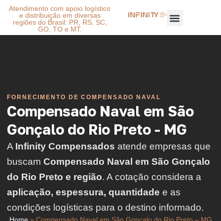
Atendimento com apoio logístico
e distribuição em diversas
regiões do Brasil: PR, RS, SC,
GO, TO e MT.
FORNECIMENTO DE COMPENSADO NAVAL
Compensado Naval em São
Gonçalo do Rio Preto - MG
A
Infinity Compensados
atende empresas que
buscam
Compensado Naval em São Gonçalo
do Rio Preto e região
. A cotação considera a
aplicação, espessura, quantidade
e as
condições logísticas para o destino informado.
Home
»
Compensado Naval em São Gonçalo do Rio Preto – MG