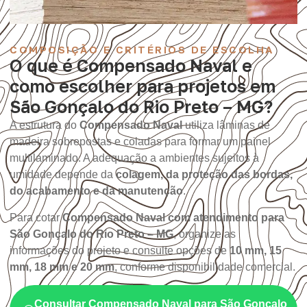
COMPOSIÇÃO E CRITÉRIOS DE ESCOLHA
O que é Compensado Naval e
como escolher para projetos em
São Gonçalo do Rio Preto – MG?
A estrutura do
Compensado Naval
utiliza lâminas de
madeira sobrepostas e coladas para formar um painel
multilaminado. A adequação a ambientes sujeitos à
umidade depende da
colagem, da proteção das bordas,
do acabamento e da manutenção
.
Para cotar
Compensado Naval com atendimento para
São Gonçalo do Rio Preto – MG
, organize as
informações do projeto e consulte opções de
10 mm, 15
mm, 18 mm e 20 mm
, conforme disponibilidade comercial.
Consultar Compensado Naval para São Gonçalo