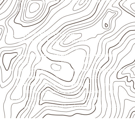
externas, estruturais ou sujeitas a contato frequente
com água.
Aplicações relacionadas
Marcenaria e fabricação de móveis
destinados a
ambientes sujeitos à umidade.
Revestimentos, paredes, pisos e divisórias
,
quando compatíveis com a ficha técnica.
Aplicações em
carrocerias, implementos, trailers e
motorhomes
, conforme especificação.
Indústrias e linhas de montagem
que necessitam
de chapas com formato e espessura definidos.
Aplicações relacionadas ao setor náutico, sem
presumir uso submerso ou impermeabilidade total.