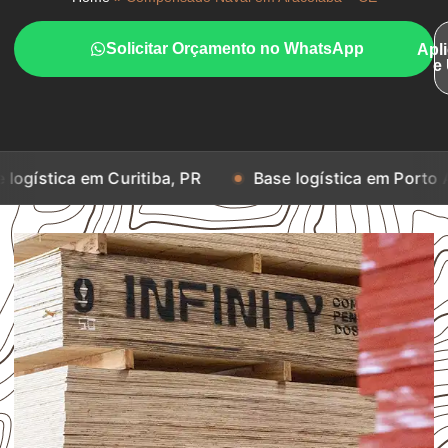
Solicitar Orçamento no WhatsApp
Apl
e
m Curitiba, PR
Base logística em Porto Alegre, RS