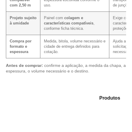
com 2,50 m
uso.
de junções
Projeto sujeito
Painel com
colagem e
Exige conf
à umidade
características compatíveis
,
característ
conforme ficha técnica.
proteções 
Compra por
Medida, bitola, volume necessário e
Ajuda a red
formato e
cidade de entrega definidos para
solicitação
espessura
cotação.
necessário
Antes de comprar:
confirme a aplicação, a medida da chapa, a
espessura, o volume necessário e o destino.
Explore as alternativas em nosso mix de
Produtos
e
encontre o material mais adequado para sua demanda.
Compensado Plastificado
Plastificado 2 Processos
Compensado Plywood
Madeirite Resinado Fenólico
Madeirite Resinado Cola Branca
OSB Tapume