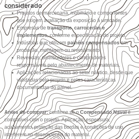
considerado
Projetos de marcenaria, mobiliário e componentes
que exigem avaliação da exposição à umidade.
Empresas de
transporte, carrocerias e
implementos
, conforme especificação do projeto.
Indústrias que utilizam
painéis compensados
em
produção, montagem ou revestimento.
Revendas, distribuidores e compradores
responsáveis pelo abastecimento de materiais.
Aplicações relacionadas ao setor náutico, desde que
validadas pelo projeto e pelas características
documentadas do painel.
Antes de comprar:
confirme se o
Compensado Naval
é
compatível com o projeto. Aplicação, espessura,
acabamento, proteção das bordas e condições de uso
interferem no desempenho do material.