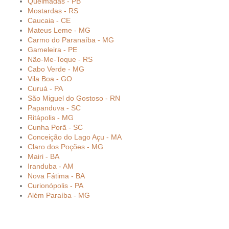
Queimadas - PB
Mostardas - RS
Caucaia - CE
Mateus Leme - MG
Carmo do Paranaíba - MG
Gameleira - PE
Não-Me-Toque - RS
Cabo Verde - MG
Vila Boa - GO
Curuá - PA
São Miguel do Gostoso - RN
Papanduva - SC
Ritápolis - MG
Cunha Porã - SC
Conceição do Lago Açu - MA
Claro dos Poções - MG
Mairi - BA
Iranduba - AM
Nova Fátima - BA
Curionópolis - PA
Além Paraíba - MG