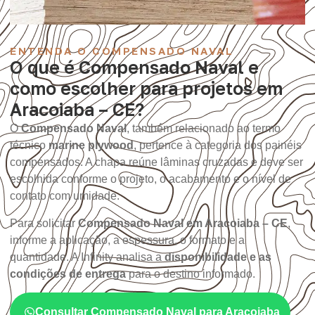
ENTENDA O COMPENSADO NAVAL
O que é Compensado Naval e
como escolher para projetos em
Aracoiaba – CE?
O
Compensado Naval
, também relacionado ao termo
técnico
marine plywood
, pertence à categoria dos painéis
compensados. A chapa reúne lâminas cruzadas e deve ser
escolhida conforme o projeto, o acabamento e o nível de
contato com umidade.
Para solicitar
Compensado Naval em Aracoiaba – CE
,
informe a aplicação, a espessura, o formato e a
quantidade. A Infinity analisa a
disponibilidade e as
condições de entrega
para o destino informado.
Consultar Compensado Naval para Aracoiaba