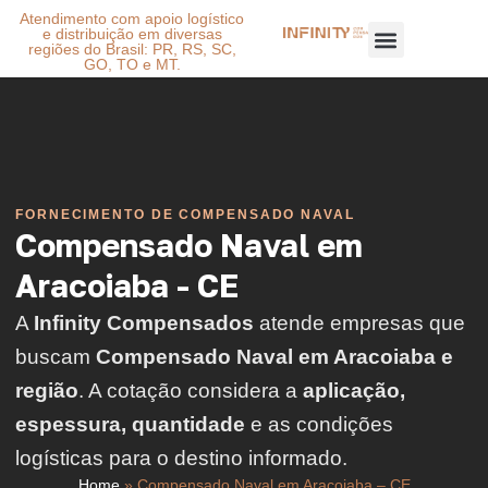
Atendimento com apoio logístico
e distribuição em diversas
regiões do Brasil: PR, RS, SC,
GO, TO e MT.
FORNECIMENTO DE COMPENSADO NAVAL
Compensado Naval em
Aracoiaba - CE
A
Infinity Compensados
atende empresas que
buscam
Compensado Naval em Aracoiaba e
região
. A cotação considera a
aplicação,
espessura, quantidade
e as condições
logísticas para o destino informado.
Home
»
Compensado Naval em Aracoiaba – CE