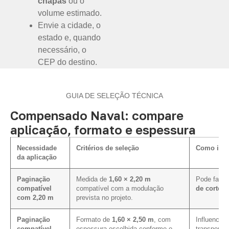
chapas
ou o
volume estimado.
Envie a cidade, o
estado e, quando
necessário, o
CEP do destino.
GUIA DE SELEÇÃO TÉCNICA
Compensado Naval: compare
aplicação, formato e espessura
Necessidade
Critérios de seleção
Como infl
da aplicação
Paginação
Medida de
1,60 × 2,20 m
Pode facili
compatível
compatível com a modulação
de corte e
com 2,20 m
prevista no projeto.
Paginação
Formato de
1,60 × 2,50 m
, com
Influencia 
compatível
espessura escolhida conforme o
transporte