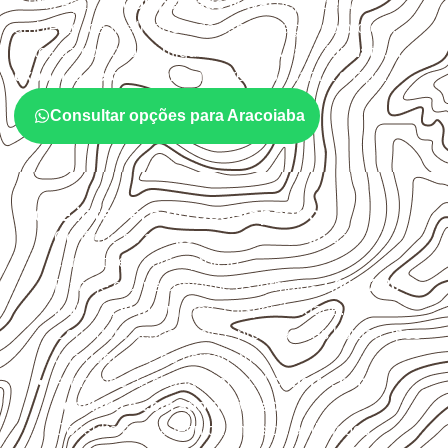
A utilização do
Compensado Naval
depende do
ambiente, da finalidade e da especificação do projeto.
Antes da cotação, verifique a
espessura, o formato, a
exposição e o acabamento
previstos para a chapa.
Consultar opções para Aracoiaba
O que interfere no desempenho
Confirme se a
espessura e o formato
são
compatíveis com o projeto.
Planeje o corte conforme os formatos
1,60 × 2,20 m e
1,60 × 2,50 m
, sujeitos à disponibilidade.
Considere acabamento e proteção das bordas após
qualquer corte ou usinagem.
Armazene as chapas em local
coberto, seco,
ventilado e com apoio nivelado
.
Consulte a ficha técnica antes de aplicações