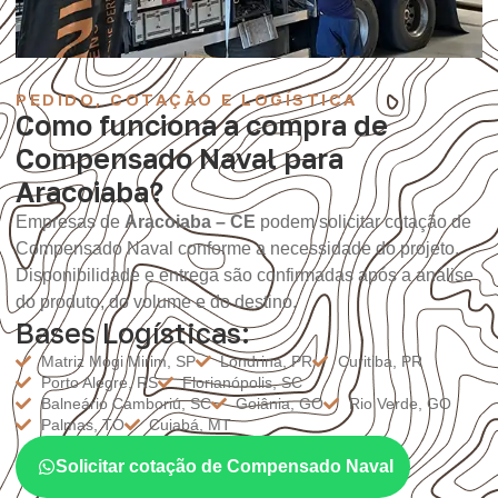
PEDIDO, COTAÇÃO E LOGÍSTICA
Como funciona a compra de
Compensado Naval para
Aracoiaba?
Empresas de
Aracoiaba – CE
podem solicitar cotação de
Compensado Naval conforme a necessidade do projeto.
Disponibilidade e entrega são confirmadas após a análise
do produto, do volume e do destino.
Bases Logísticas:
Matriz Mogi Mirim, SP
Londrina, PR
Curitiba, PR
Porto Alegre, RS
Florianópolis, SC
Balneário Camboriú, SC
Goiânia, GO
Rio Verde, GO
Palmas, TO
Cuiabá, MT
Solicitar cotação de Compensado Naval