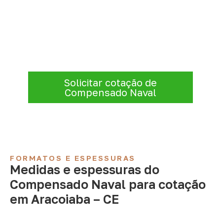
Compensado Naval para seu
projeto: consulte as opções
Antes de fechar a compra, confirme se a
espessura, o formato e a aplicação
estão alinhados à necessidade. Envie as
informações para receber uma cotação.
Solicitar cotação de
Compensado Naval
FORMATOS E ESPESSURAS
Medidas e espessuras do
Compensado Naval para cotação
em Aracoiaba – CE