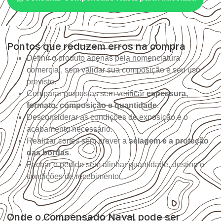
Pontos que reduzem erros na compra
Definir o produto apenas pela nomenclatura
comercial, sem validar sua composição e seu uso
previsto.
Comparar propostas sem verificar
espessura,
formato, composição e quantidade
.
Desconsiderar as condições de exposição e o
acabamento necessário.
Realizar cortes sem prever a
selagem e a proteção
das bordas
.
Fechar o pedido sem alinhar quantidade, destino e
condições de recebimento.
Onde o Compensado Naval pode ser