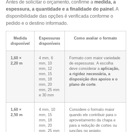
Antes de solicitar o orçamento, confirme a
medida, a
espessura, a quantidade e a finalidade do painel
. A
disponibilidade das opções é verificada conforme o
pedido e o destino informado.
Medida
Espessuras
Como avaliar o formato
disponível
disponíveis
1,60 ×
4 mm, 6
Formato com maior variedade
2,20 m
mm, 10
de espessuras. A escolha
mm, 12
deve considerar a
aplicação,
mm, 15
a rigidez necessária, a
mm, 18
disposição dos apoios e o
mm, 20
plano de corte
.
mm, 25 mm
e 30 mm
1,60 ×
4 mm, 10
Considere o formato maior
2,50 m
mm, 15
quando ele contribuir para o
mm, 18
aproveitamento da chapa e
mm, 20
para a redução de cortes ou
mm, 25 mm
junções no projeto.