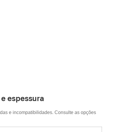
sporte e revestimentos
. Disponibilidade,
o.
e espessura
das e incompatibilidades. Consulte as opções