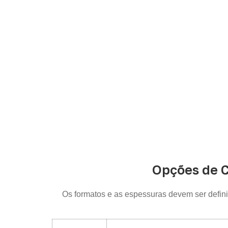
A Infinity atende empresas que precisam
p
Opções de 
Os formatos e as espessuras devem ser defin