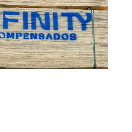
corte, acabamento e
to
considerando aplicação, apoios, montagem e
ca.