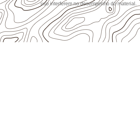
uso interferem no desempenho do material.
APLICAÇÕES DO COMPENSADO N
Onde utilizar Com
Naval em projetos
Andrade – MG?