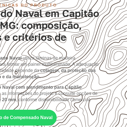
CNICAS DO PRODUTO
o Naval em Capitão
 MG: composição,
 e critérios de
ado Naval
utiliza lâminas de madeira
ara formar um painel multilaminado. A adequação
 umidade depende da
colagem, da proteção das
o e da manutenção
.
Naval com atendimento para Capitão
e as informações do projeto e consulte opções de
e 20 mm
, conforme disponibilidade comercial.
nto de Compensado Naval