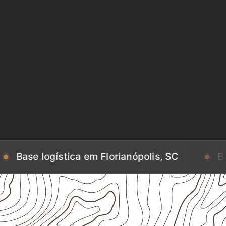
stica em Florianópolis, SC
Base logístic