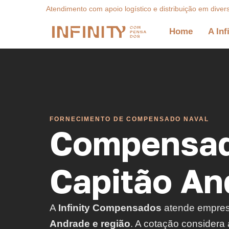
Atendimento com apoio logístico e distribuição em diver
Home
A Inf
FORNECIMENTO DE COMPENSADO NAVAL
Compensad
Capitão An
A
Infinity Compensados
atende empre
Andrade e região
. A cotação considera