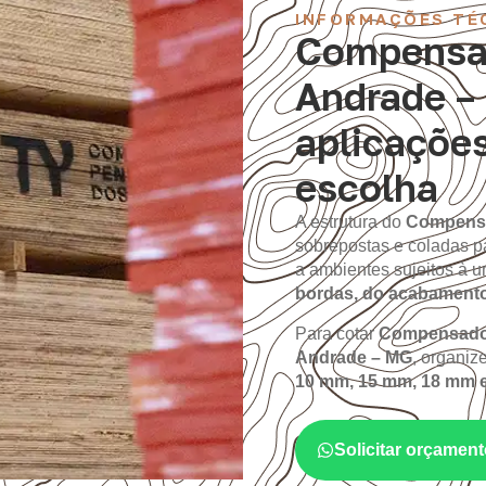
INFORMAÇÕES TÉ
Compensad
Andrade –
aplicações
escolha
A estrutura do
Compens
sobrepostas e coladas p
a ambientes sujeitos à
bordas, do acabament
Para cotar
Compensado 
Andrade – MG
, organiz
10 mm, 15 mm, 18 mm 
Solicitar orçame