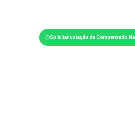
Em aplicações profissionais, o
Compensado
projeto exige atenção à
colagem, à exposiç
estabilidade dimensional
. A adequação dev
ficha técnica e as condições de uso.
Solicitar cotação de Compensado Na
Onde o produto pode ser 
Móveis, divisórias e componentes de
m
exposição e acabamento.
Revestimentos internos, painéis e divis