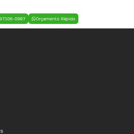
 97106-0987
Orçamento Rápido
es