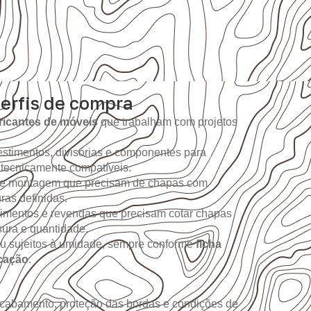
perfis de compra
ricantes de móveis
que trabalham com projetos
.
stimentos, divisórias e componentes para
 tecnicamente compatíveis.
 de montagem que precisam de chapas com
as definidas.
imentos e revendas que precisam cotar chapas
sura e quantidade.
ou sujeitos à umidade, sempre conforme
ficha
icação
.
 acabamento, proteção das bordas e condições de