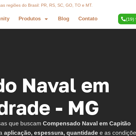
sas regiões do Brasil: PR, RS, SC, GO, TO e MT.
inity
Produtos
Blog
Contato
(19)
o Naval em
drade - MG
sas que buscam
Compensado Naval em Capitão
 a
aplicação, espessura, quantidade
e as condiçõ