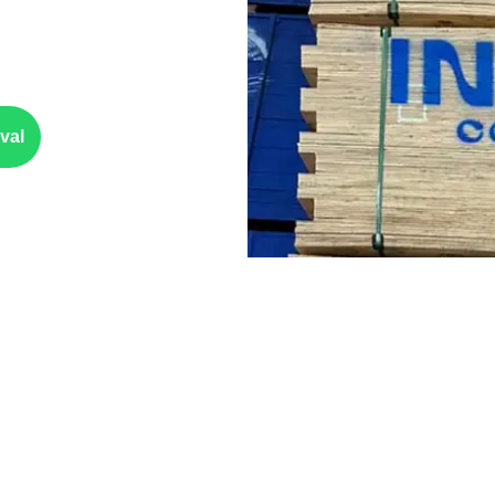
 Naval
é utilizado quando o
ão à umidade e à
e ser confirmada conforme a
val
considerado
Cuidados com 
armazenamen
arcenaria técnica
, conforme
Escolha a medida 
órias para projetos
especificação técni