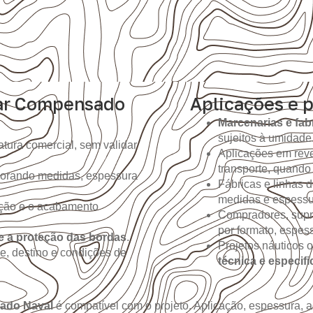
ar Compensado
Aplicações e 
Marcenarias e fab
sujeitos à umidade
tura comercial, sem validar
Aplicações em reve
transporte, quando
gnorando medidas, espessura
Fábricas e linhas
medidas e espessur
ição e o acabamento
Compradores, supr
por formato, espes
e a proteção das bordas
.
Projetos náuticos 
e, destino e condições de
técnica e especif
ado Naval
é compatível com o projeto. Aplicação, espessura,