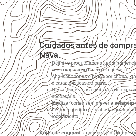
Cuidados antes de compr
Naval
Definir o produto apenas pela nomencla
sua composição e seu uso previsto.
Analisar apenas o preço por chapa, i
e características do painel.
Desconsiderar as condições de expos
necessário.
Realizar cortes sem prever a
selagem 
Fechar o pedido sem alinhar quantidad
recebimento.
Antes de comprar:
confirme se o
Compens