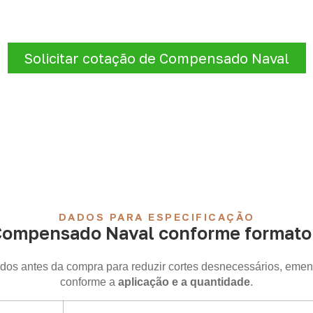
 de
Compensado Naval para marcenaria, indústria, tran
razo e entrega são confirmados após a análise da solicitaçã
Solicitar cotação de Compensado Naval
DADOS PARA ESPECIFICAÇÃO
Compensado Naval conforme formato 
idos antes da compra para reduzir cortes desnecessários, emen
conforme a
aplicação e a quantidade
.