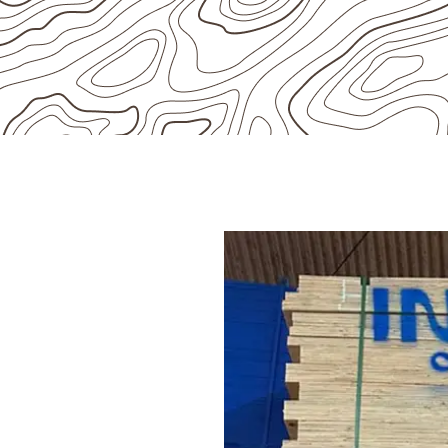
AVAL
pensado
 de Capitão