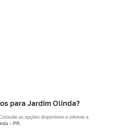
ua empresa?
á analisada conforme produto, quantidade e
s para Jardim Olinda?
Consulte as opções disponíveis e informe a
inda – PR
.