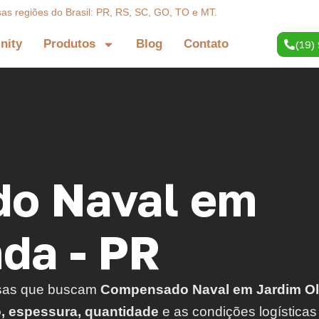
sas regiões do Brasil: PR, RS, SC, GO, TO e MT.
inity
Produtos
Blog
Contato
(19)
o Naval em
nda - PR
sas que buscam
Compensado Naval em Jardim Ol
o, espessura, quantidade
e as condições logísticas