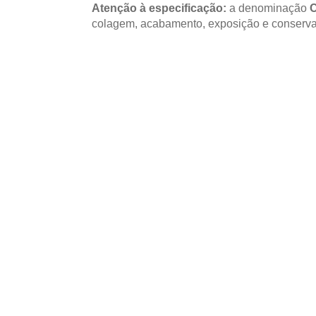
Atenção à especificação:
a denominação
colagem, acabamento, exposição e conserva
UTILIZAÇÃO E CUIDADOS DO P
Quando considerar
Compensado Naval