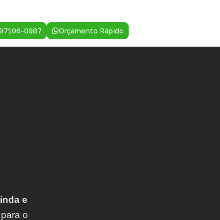
 97106-0987
Orçamento Rápido
inda e
 para o