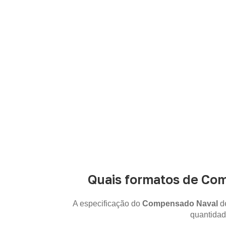
Precisa de
Para solicitar
Compensado Naval em Jard
Quais formatos de Co
A especificação do
Compensado Naval
de
quantidad