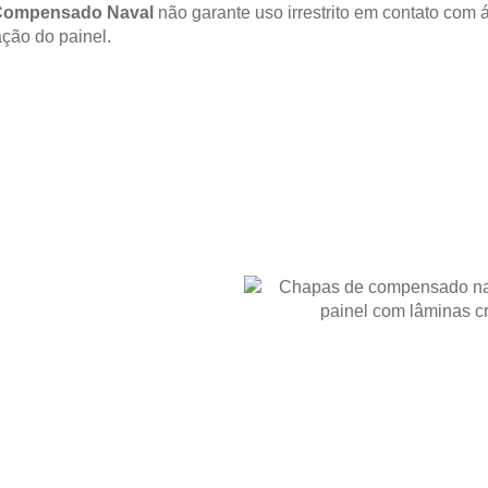
Compensado Naval
não garante uso irrestrito em contato co
ção do painel.
RODUTO
 o
 para uma