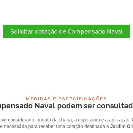
 Compensado Naval para s
im Olinda – PR
, envie os dados do projeto. A cotação ser
destino.
Solicitar cotação de Compensado Naval
MEDIDAS E ESPECIFICAÇÕES
mpensado Naval podem ser consultado
ve considerar o formato da chapa, a espessura e a aplicação. 
e necessária para receber uma cotação destinada a
Jardim Ol