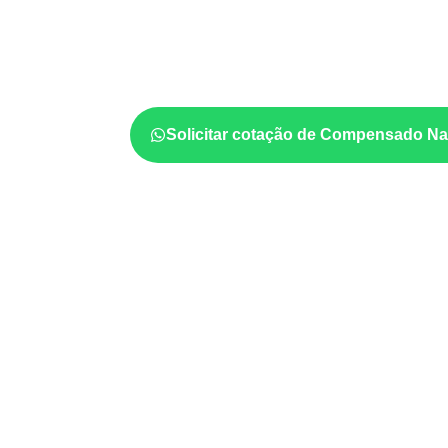
aplicação em Jard
A utilização do
Compensado Naval
depende
e da especificação do projeto. Antes da cotaç
formato, a exposição e o acabamento
prev
Solicitar cotação de Compensado Na
Aplicações relacionadas
Móveis, divisórias e componentes de
m
exposição e acabamento.