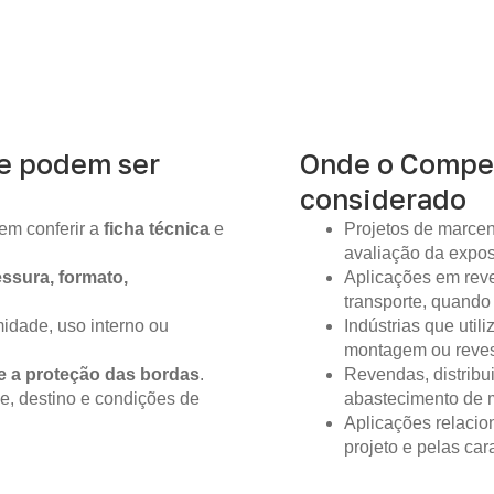
ue podem ser
Onde o Compe
considerado
em conferir a
ficha técnica
e
Projetos de marcen
avaliação da expo
ssura, formato,
Aplicações em reve
transporte, quando
idade, uso interno ou
Indústrias que util
montagem ou reves
e a proteção das bordas
.
Revendas, distribu
e, destino e condições de
abastecimento de m
Aplicações relacio
projeto e pelas ca