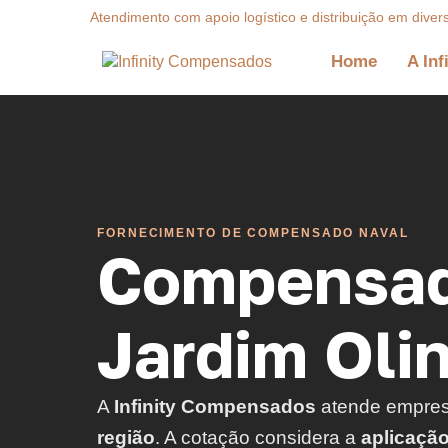
Atendimento com apoio logístico e distribuição em diver
Home
A Inf
FORNECIMENTO DE COMPENSADO NAVAL
Compensad
Jardim Oli
A
Infinity Compensados
atende empre
região
. A cotação considera a
aplicaçã