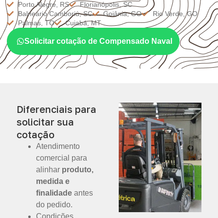
Porto Alegre, RS
Florianópolis, SC
Balneário Camboriú, SC
Goiânia, GO
Rio Verde, GO
Palmas, TO
Cuiabá, MT
Solicitar cotação de Compensado Naval
Diferenciais para
solicitar sua
cotação
Atendimento
comercial para
alinhar
produto,
medida e
finalidade
antes
do pedido.
Condições