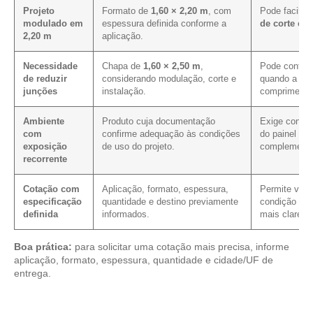
Projeto
Formato de
1,60 × 2,20 m
, com
Pode facilit
modulado em
espessura definida conforme a
de corte e 
2,20 m
aplicação.
Necessidade
Chapa de
1,60 × 2,50 m
,
Pode contrib
de reduzir
considerando modulação, corte e
quando a pag
junções
instalação.
comprimento 
Ambiente
Produto cuja documentação
Exige confir
com
confirme adequação às condições
do painel e 
exposição
de uso do projeto.
complementa
recorrente
Cotação com
Aplicação, formato, espessura,
Permite verif
especificação
quantidade e destino previamente
condição com
definida
informados.
mais clareza
Boa prática:
para solicitar uma cotação mais precisa, informe
aplicação, formato, espessura, quantidade e cidade/UF de
entrega.