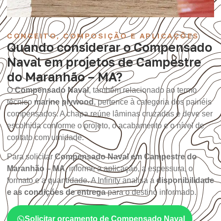
CONCEITO, COMPOSIÇÃO E APLICAÇÕES
Quando considerar o Compensado
Naval em projetos de Campestre
do Maranhão – MA?
O
Compensado Naval
, também relacionado ao termo
técnico
marine plywood
, pertence à categoria dos painéis
compensados. A chapa reúne lâminas cruzadas e deve ser
escolhida conforme o projeto, o acabamento e o nível de
contato com umidade.
Para solicitar
Compensado Naval em Campestre do
Maranhão – MA
, informe a aplicação, a espessura, o
formato e a quantidade. A Infinity analisa a
disponibilidade
e as condições de entrega
para o destino informado.
Solicitar orçamento de Compensado Naval