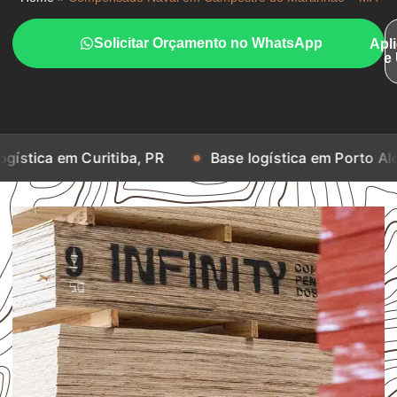
Solicitar Orçamento no WhatsApp
Apl
e
Curitiba, PR
Base logística em Porto Alegre, RS