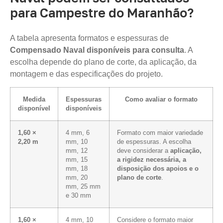
para Campestre do Maranhão?
A tabela apresenta formatos e espessuras de
Compensado Naval disponíveis para consulta
. A
escolha depende do plano de corte, da aplicação, da
montagem e das especificações do projeto.
Medida
Espessuras
Como avaliar o formato
disponível
disponíveis
1,60 ×
4 mm, 6
Formato com maior variedade
2,20 m
mm, 10
de espessuras. A escolha
mm, 12
deve considerar a
aplicação,
mm, 15
a rigidez necessária, a
mm, 18
disposição dos apoios e o
mm, 20
plano de corte
.
mm, 25 mm
e 30 mm
1,60 ×
4 mm, 10
Considere o formato maior