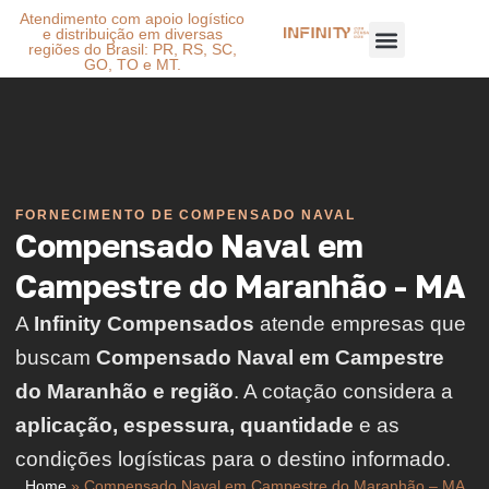
Atendimento com apoio logístico
e distribuição em diversas
regiões do Brasil: PR, RS, SC,
GO, TO e MT.
FORNECIMENTO DE COMPENSADO NAVAL
Compensado Naval em
Campestre do Maranhão - MA
A
Infinity Compensados
atende empresas que
buscam
Compensado Naval em Campestre
do Maranhão e região
. A cotação considera a
aplicação, espessura, quantidade
e as
condições logísticas para o destino informado.
Home
»
Compensado Naval em Campestre do Maranhão – MA