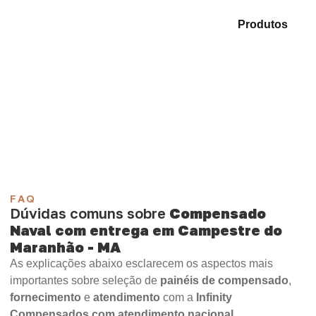
Explore as alternativas em nosso mix de
Produtos
e
identifique o produto mais adequado para sua
demanda.
Compensado Plastificado
Plastificado 2 Processos
Compensado Plywood
Madeirite Resinado Fenólico
Madeirite Resinado Cola Branca
OSB Tapume
OSB Home Plus
OSB Induplac
FAQ
Dúvidas comuns sobre
Compensado
Naval com entrega em Campestre do
Maranhão - MA
As explicações abaixo esclarecem os aspectos mais
importantes sobre seleção de
painéis de compensado
,
fornecimento
e
atendimento
com a
Infinity
Compensados com atendimento nacional
.