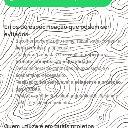
Erros de especificação que podem ser
evitados
Escolher somente pelo nome “naval”, sem conferir a
ficha técnica
e a aplicação.
Comparar propostas sem verificar
espessura,
formato, composição e quantidade
.
Desconsiderar as condições de exposição e o
acabamento necessário.
Realizar cortes sem prever a
selagem e a proteção
das bordas
.
Fechar o pedido sem alinhar quantidade, destino e
condições de recebimento.
Quem utiliza e em quais projetos