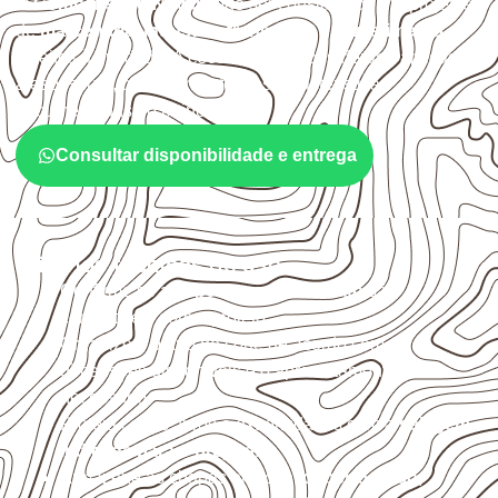
O
Compensado Naval
pode ser considerado em projetos
de
marcenaria, indústria, transporte e revestimento
sujeitos à umidade. A escolha deve considerar a aplicação,
a espessura, o acabamento e as características
documentadas do painel.
Consultar disponibilidade e entrega
Critérios técnicos de uso
Confirme se a
espessura e o formato
são
compatíveis com o projeto.
Organize o plano de corte de acordo com as
dimensões disponíveis e o aproveitamento
necessário.
Proteja cortes, furos e extremidades com a
selagem
indicada para o projeto
.
Armazene as chapas em local
coberto, seco,