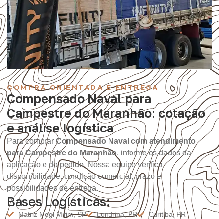
COMPRA ORIENTADA E ENTREGA
Compensado Naval para
Campestre do Maranhão: cotação
e análise logística
Para comprar
Compensado Naval com atendimento
para Campestre do Maranhão
, informe os dados da
aplicação e do pedido. Nossa equipe verifica
disponibilidade, condição comercial, prazo e
possibilidades de entrega.
Bases Logísticas:
Matriz Mogi Mirim, SP
Londrina, PR
Curitiba, PR