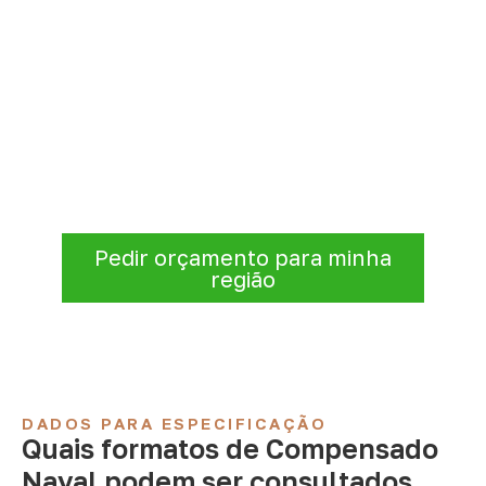
Solicite Compensado Naval
conforme sua aplicação
Consulte opções de
Compensado Naval
conforme a finalidade do projeto. Nossa
equipe comercial ajuda a organizar medidas,
volume e condições de atendimento para
sua região.
Pedir orçamento para minha
região
DADOS PARA ESPECIFICAÇÃO
Quais formatos de Compensado
Naval podem ser consultados