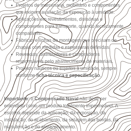
Projetos de marcenaria, mobiliário e componentes
que exigem avaliação da exposição à umidade.
Aplicações em revestimentos, divisórias e
componentes para transporte, quando tecnicamente
compatíveis.
Fábricas e linhas de montagem que precisam de
chapas com medidas e espessuras definidas.
Revendas, distribuidores e compradores
responsáveis pelo abastecimento de materiais.
Projetos náuticos ou sujeitos à umidade, sempre
conforme
ficha técnica e especificação
.
Importante:
o
Compensado Naval
não deve ser
entendido como um produto totalmente impermeável. A
escolha depende da aplicação, da exposição, da
instalação, do acabamento, da selagem das bordas, da
manutenção e do armazenamento.