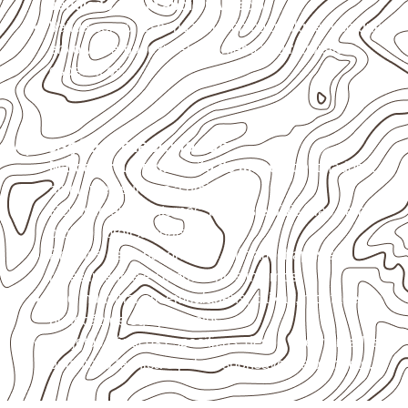
ventilado e com apoio nivelado
.
Valide com o responsável técnico qualquer uso que
envolva carga, exposição intensa ou requisitos
específicos.
Aplicações relacionadas
Marcenaria e fabricação de móveis
destinados a
ambientes sujeitos à umidade.
Revestimentos internos, painéis e divisórias para
projetos profissionais.
Projetos de transporte que utilizam chapas em
revestimentos e componentes internos.
Uso industrial em embalagens, caixas, montagem e
proteção de equipamentos.
Projetos náuticos específicos, desde que validados
pela ficha técnica e pelo responsável pelo projeto.