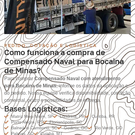
PEDIDO, COTAÇÃO E LOGÍSTICA
Como funciona a compra de
Compensado Naval para Bocaina
de Minas?
Para comprar
Compensado Naval com atendimento
para Bocaina de Minas
, informe os dados da aplicação e
do pedido. Nossa equipe verifica disponibilidade, condição
comercial, prazo e possibilidades de entrega.
Bases Logísticas:
Matriz Mogi Mirim, SP
Londrina, PR
Curitiba, PR
Porto Alegre, RS
Florianópolis, SC
Balneário Camboriú, SC
Goiânia, GO
Rio Verde, GO
Palmas, TO
Cuiabá, MT