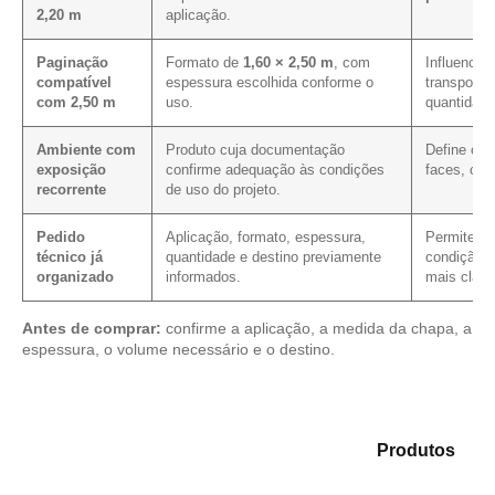
2,20 m
aplicação.
Paginação
Formato de
1,60 × 2,50 m
, com
Influencia 
compatível
espessura escolhida conforme o
transporte
com 2,50 m
uso.
quantidade
Ambiente com
Produto cuja documentação
Define os 
exposição
confirme adequação às condições
faces, cor
recorrente
de uso do projeto.
Pedido
Aplicação, formato, espessura,
Permite ver
técnico já
quantidade e destino previamente
condição c
organizado
informados.
mais clare
Antes de comprar:
confirme a aplicação, a medida da chapa, a
espessura, o volume necessário e o destino.
Explore as opções em nosso catálogo de
Produtos
e
selecione o tipo de chapa mais indicado para sua