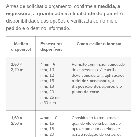
Antes de solicitar o orçamento, confirme a
medida, a
espessura, a quantidade e a finalidade do painel
. A
disponibilidade das opções é verificada conforme o
pedido e o destino informado.
Medida
Espessuras
Como avaliar o formato
disponível
disponíveis
1,60 ×
4 mm, 6
Formato com maior variedade
2,20 m
mm, 10
de espessuras. A escolha
mm, 12
deve considerar a
aplicação,
mm, 15
a rigidez necessária, a
mm, 18
disposição dos apoios e o
mm, 20
plano de corte
.
mm, 25 mm
e 30 mm
1,60 ×
4 mm, 10
Considere o formato maior
2,50 m
mm, 15
quando ele contribuir para o
mm, 18
aproveitamento da chapa e
mm, 20
para a redução de cortes ou