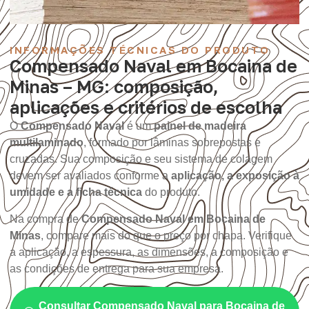
INFORMAÇÕES TÉCNICAS DO PRODUTO
Compensado Naval em Bocaina de
Minas – MG: composição,
aplicações e critérios de escolha
O
Compensado Naval
é um
painel de madeira
multilaminado
, formado por lâminas sobrepostas e
cruzadas. Sua composição e seu sistema de colagem
devem ser avaliados conforme a
aplicação, a exposição à
umidade e a ficha técnica
do produto.
Na compra de
Compensado Naval em Bocaina de
Minas
, compare mais do que o preço por chapa. Verifique
a aplicação, a espessura, as dimensões, a composição e
as condições de entrega para sua empresa.
Consultar Compensado Naval para Bocaina de