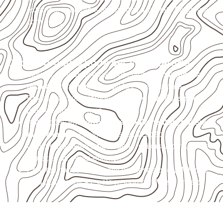
externas, estruturais ou sujeitas a contato frequente
com água.
Onde o produto pode ser considerado
Móveis, divisórias e componentes de
marcenaria
técnica
, conforme exposição e acabamento.
Revestimentos internos, painéis e divisórias para
projetos profissionais.
Aplicações em
carrocerias, implementos, trailers e
motorhomes
, conforme especificação.
Uso industrial em embalagens, caixas, montagem e
proteção de equipamentos.
Projetos náuticos específicos, desde que validados
pela ficha técnica e pelo responsável pelo projeto.