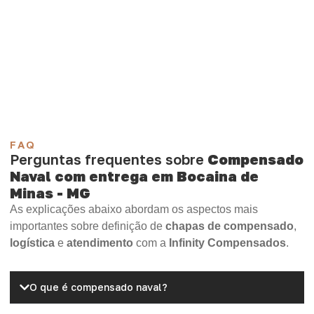
necessidade.
Compensado Plastificado
Plastificado 2 Processos
Compensado Plywood
Madeirite Resinado Fenólico
Madeirite Resinado Cola Branca
OSB Tapume
OSB Home Plus
OSB Induplac
FAQ
Perguntas frequentes sobre
Compensado
Naval com entrega em Bocaina de
Minas - MG
As explicações abaixo abordam os aspectos mais
importantes sobre definição de
chapas de compensado
,
logística
e
atendimento
com a
Infinity Compensados
.
O que é compensado naval?