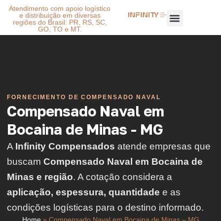
Atendimento com apoio logístico
e distribuição em diversas
regiões do Brasil: PR, RS, SC,
GO, TO e MT.
FORNECIMENTO DE COMPENSADO NAVAL
Compensado Naval em
Bocaina de Minas - MG
A
Infinity Compensados
atende empresas que
buscam
Compensado Naval em Bocaina de
Minas e região
. A cotação considera a
aplicação, espessura, quantidade
e as
condições logísticas para o destino informado.
Home
»
Compensado Naval em Bocaina de Minas – MG