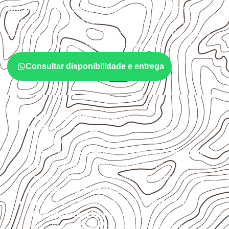
Bocaina de Minas
devem avaliar onde a chapa será
instalada, qual será o contato com umidade e quais
cuidados de acabamento serão necessários. Espessura,
formato e quantidade também interferem na compra.
Consultar disponibilidade e entrega
Critérios técnicos de uso
Confirme se a
espessura e o formato
são
compatíveis com o projeto.
Planeje o corte conforme os formatos
1,60 × 2,20 m e
1,60 × 2,50 m
, sujeitos à disponibilidade.
Proteja cortes, furos e extremidades com a
selagem
indicada para o projeto
.
Armazene as chapas em local
coberto, seco,
ventilado e com apoio nivelado
.
Consulte a ficha técnica antes de aplicações