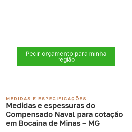
Compensado Naval para seu
projeto: consulte as opções
Antes de fechar a compra, confirme se a
espessura, o formato e a aplicação
estão alinhados à necessidade. Envie as
informações para receber uma cotação.
Pedir orçamento para minha
região
MEDIDAS E ESPECIFICAÇÕES
Medidas e espessuras do
Compensado Naval para cotação
em Bocaina de Minas – MG