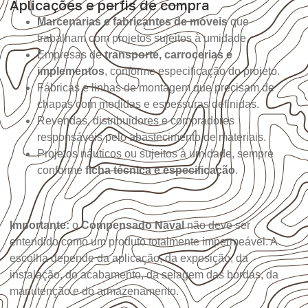
Aplicações e perfis de compra
Marcenarias e fabricantes de móveis
que
trabalham com projetos sujeitos à umidade.
Empresas de
transporte, carrocerias e
implementos
, conforme especificação do projeto.
Fábricas e linhas de montagem que precisam de
chapas com medidas e espessuras definidas.
Revendas, distribuidores e compradores
responsáveis pelo abastecimento de materiais.
Projetos náuticos ou sujeitos à umidade, sempre
conforme
ficha técnica e especificação
.
Importante:
o
Compensado Naval
não deve ser
entendido como um produto totalmente impermeável. A
escolha depende da aplicação, da exposição, da
instalação, do acabamento, da selagem das bordas, da
manutenção e do armazenamento.