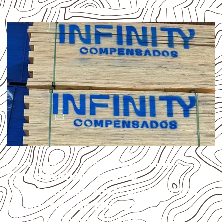
USOS E APLICAÇÕES PROFISSIONAIS
Como avaliar o uso do
Compensado Naval em projetos
de Bocaina de Minas?
Empresas que procuram
Compensado Naval em