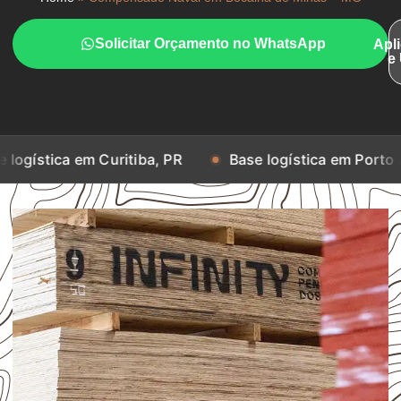
Solicitar Orçamento no WhatsApp
Apl
e
em Curitiba, PR
Base logística em Porto Alegre, RS