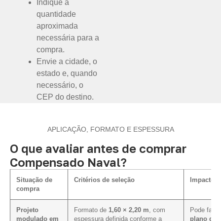
Indique a
quantidade
aproximada
necessária para a
compra.
Envie a cidade, o
estado e, quando
necessário, o
CEP do destino.
APLICAÇÃO, FORMATO E ESPESSURA
O que avaliar antes de comprar
Compensado Naval?
Situação de
Critérios de seleção
Impacto n
compra
Projeto
Formato de
1,60 × 2,20 m
, com
Pode facil
modulado em
espessura definida conforme a
plano de 