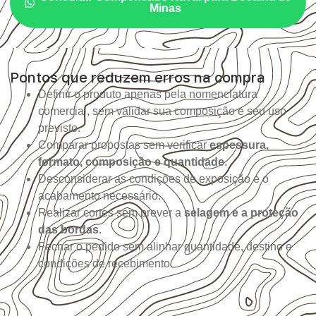
Minas
Pontos que reduzem erros na compra
Definir o produto apenas pela nomenclatura
comercial, sem validar sua composição e seu uso
previsto.
Comparar propostas sem verificar
espessura,
formato, composição e quantidade
.
Desconsiderar as condições de exposição e o
acabamento necessário.
Realizar cortes sem prever a
selagem e a proteção
das bordas
.
Fechar o pedido sem alinhar quantidade, destino e
condições de recebimento.